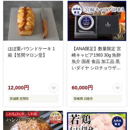
ほぼ栗パウンドケーキ 1
【ANA限定】数量限定 宮
箱【笠間マロン堂】
崎キャビア1983 30g 魚卵
魚介 国産 食品 加工品 黒
いダイヤ シロチョウザメ
高級 贅沢 世界三大珍味
おつまみ ご褒美 記念日
お祝い パーティー オード
12,000円
60,000円
ブル ギフト 贈り物 プレ
茨城県 笠間市
宮崎県 日南市
ゼント お取り寄せ グルメ
おすすめ 冷凍 宮崎県 日
南市 送料無料_I28-25