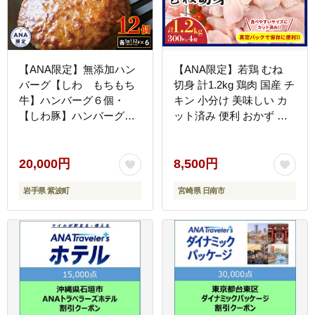
【ANA限定】無添加ハン
【ANA限定】若鶏 むね
バーグ【しわ もちもち
切身 計1.2kg 鶏肉 国産 チ
牛】ハンバーグ６個・
キン 小分け 美味しい カ
【しわ豚】ハンバーグ６
ット済み 便利 おかず お
個 食べ比べセット
弁当 おつまみ 食品 真空
(AM006-1)
パック ヘルシー から揚げ
チキン南蛮 焼肉 サラダ
20,000円
8,500円
簡単調理 万能食材 おすす
岩手県 紫波町
宮崎県 日南市
め ご褒美 記念日 お祝い
おすそ分け 冷凍 日南市
宮崎県 送料無料_AV6-26