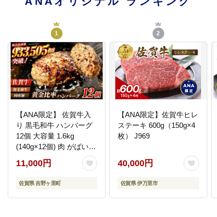
ANAオリジナル
ランキング
1
2
【ANA限定】 佐賀牛入
【ANA限定】佐賀牛ヒレ
り 黒毛和牛 ハンバーグ
ステーキ 600g（150g×4
12個 大容量 1.6kg
枚） J969
(140g×12個) 肉 がばいば
ーぐ 吉野ヶ里町/石丸食
11,000円
40,000円
肉産業[FBX005]
佐賀県 吉野ヶ里町
佐賀県 伊万里市