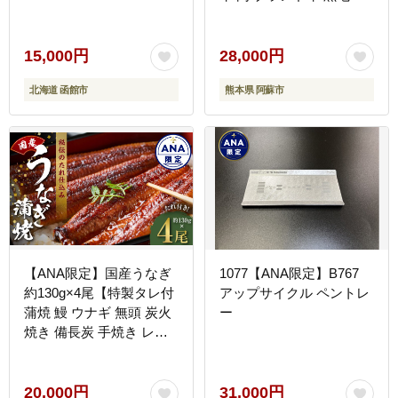
牛 あか牛 牛肉 国産 すき
焼き 人気 限定 霜降り 赤
身 食べ比べ 熊本 阿蘇
15,000円
28,000円
北海道 函館市
熊本県 阿蘇市
【ANA限定】国産うなぎ
1077【ANA限定】B767
約130g×4尾【特製タレ付
アップサイクル ペントレ
蒲焼 鰻 ウナギ 無頭 炭火
ー
焼き 備長炭 手焼き レン
ジ 温めるだけ 簡単調理】
G4174
20,000円
31,000円