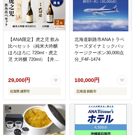
【ANA限定】虎之児 飲み
北海道釧路市ANAトラベ
比べセット（純米大吟醸
ラーズダイナミックパッ
ほろほろに 720ml・虎之
ケージクーポン30,000点
児 大吟醸 720ml）【井手
分_F4F-1474
酒造】 [NBJ051]
29,000円
100,000円
佐賀県 嬉野市
北海道 釧路市