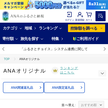
ログイン
新規登録
カート
カテゴリ
地域
ランキング
控除額を調べる
寄付額
旅先を探す
特集
ご利用ガイド
「ふるさとチョイス」システム連携に関して
TOP
ANAオリジナル
ランキング
ANAオリジナル
はこちら
ANA関連返礼品
ANA限定返礼品
並べ替え: