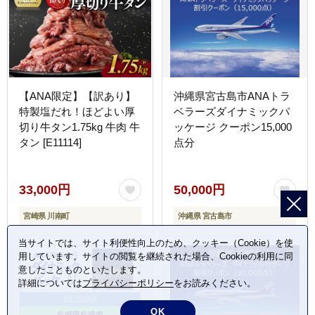
【ANA限定】【訳あり】
沖縄県宮古島市ANAトラ
特製塩だれ！ほどよい厚
ベラーズダイナミックパ
切り牛タン1.75kg 牛肉 牛
ッケージ クーポン15,000
タン [E11114]
点分
33,000円
50,000円
宮崎県 川南町
沖縄県 宮古島市
当サイトでは、サイト利便性向上のため、クッキー（Cookie）を使
用しています。サイトの閲覧を継続された場合、Cookieの利用に同
意したことものといたします。
詳細については
プライバシーポリシー
をお読みください。
OK