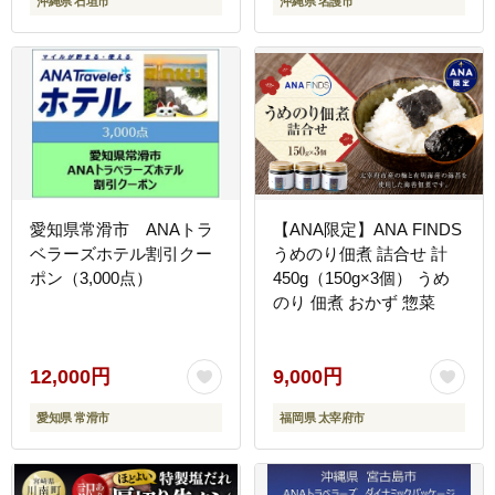
沖縄県 石垣市
沖縄県 名護市
愛知県常滑市 ANAトラ
【ANA限定】ANA FINDS
ベラーズホテル割引クー
うめのり佃煮 詰合せ 計
ポン（3,000点）
450g（150g×3個） うめ
のり 佃煮 おかず 惣菜
12,000円
9,000円
愛知県 常滑市
福岡県 太宰府市