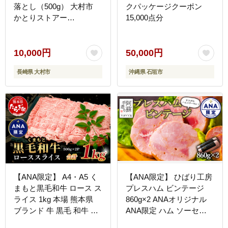
落とし（500g） 大村市
クパッケージクーポン
かとりストアー
15,000点分
[ACAN026]
10,000円
50,000円
長崎県 大村市
沖縄県 石垣市
【ANA限定】 A4・A5 く
【ANA限定】 ひばり工房
まもと黒毛和牛 ロース ス
プレスハム ビンテージ
ライス 1kg 本場 熊本県
860g×2 ANAオリジナル
ブランド 牛 黒毛 和牛 厳
ANA限定 ハム ソーセー
選 A4 A5 すき焼き すきや
ジ 詰め合わせ 大容量 人