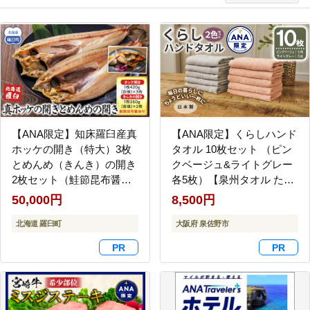
【ANA限定】知床羅臼産真
【ANA限定】くらしハンド
ホッケの開き（特大）3枚
タオル 10枚セット （ピン
とめんめ（きんき）の開き
クベージュ&ライトグレー
2枚セット（鮭節昆布醤油
各5枚）【泉州タオル たお
付き） 法華 ほっけ 魚 魚介
る 国産 吸水 普段使い シン
50,000円
8,500円
類 海鮮 加工品 海の幸 干物
プル 日用品 家族 ファミリ
グリル 焼くだけ ジューシ
北海道 羅臼町
ー】 G4434
大阪府 泉佐野市
ー 贈答 ギフト 贈り物 お歳
暮