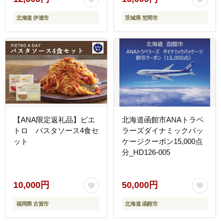
北海道 伊達市
茨城県 笠間市
【ANA限定返礼品】ピエ
北海道函館市ANAトラベ
トロ パスタソース4食セ
ラーズダイナミックパッ
ット
ケージクーポン15,000点
分_HD126-005
10,000円
50,000円
福岡県 古賀市
北海道 函館市