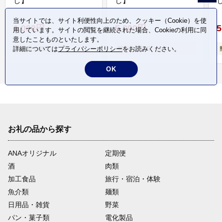
し】
し】
し
当サイトでは、サイト利便性向上のため、クッキー（Cookie）を使
1,000円
5,000円
5
用しています。サイトの閲覧を継続された場合、Cookieの利用に同
意したことものといたします。
詳細については
プライバシーポリシー
をお読みください。
熊本県 八代市
熊本県 氷川町
OK
お礼の品から探す
ANAオリジナル
定期便
酒
肉類
加工食品
旅行・宿泊・体験
魚介類
麺類
日用品・雑貨
野菜
パン・菓子類
電化製品