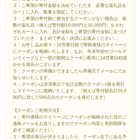
２：ご希望の寄付金額を決めていただき、必要な返礼品を
カートに入れ、数量を指定してください。
３：ご希望の寄付額に相当するクーポンがない場合は、複
数の返礼品（例えば寄付額10,000円と15,000円）をそれ
ぞれカートに入れ、合計金額をご希望の寄付金額に近づけ
ていただき、まとめて申込・決済にお進みください。
４：お申し込み後５～10営業日程で寄附者様のマイページ
にクーポンを格納いたします。なお、年末年始やゴールデ
ンウイークなど一部の期間はクーポン配布に14営業日程度
かかる場合がございます。
５：クーポンの準備ができましたら準備完了メールにてお
知らせいたします。
６：クーポンは決済単位で合計点数のクーポン1枚を発行
しマイページに格納いたします。（例えば寄付額合計25,0
00円に対し7,500点分のクーポンを発行します）
【クーポンご利用方法】
１：寄付者様のマイページにクーポンが格納された旨のご
連絡メールをお送りしますのでクーポン内容と有効期限を
必ずご確認ください。
２：希望出発日が決まりましたら、クーポン右下にある予