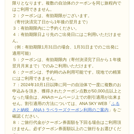
限りとなります。複数の自治体のクーポンを同じ旅程内で
はご利用できません。
２：クーポンは、有効期限がございます。
（寄付決済完了日から1年後の翌月まで）
３：有効期限内にご予約ください。
４：有効期限日より先のご出発日にはご利用いただけませ
ん。
（例：有効期限1月31日の場合、1月31日までのご出発に
適用可能）
５：クーポンは、有効期限内（寄付決済完了日から１年後
翌月月末まで）でのみご利用いただけます。
６：クーポンは、予約時のみ利用可能です。現地での精算
にはご利用できません。
７：2024年10月1日以降に同一の自治体で一度に複数のお
申込みを頂き、獲得されたクーポン点数が50,000点以上と
なった場合は、ANAホームページ上での割引適用が出来ま
せん。割引適用の方法については、ANA SKY WEB「
ふる
さと納税 ANAトラベラーズクーポン利用のご案内
」をご
確認ください。
８：ご旅行代金がクーポン券面額を下回る場合はご利用頂
けません。必ずクーポン券面額以上のご旅行をお選びくだ