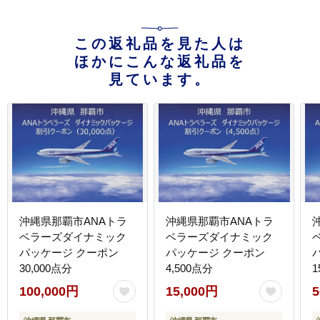
この返礼品を見た人は
ほかにこんな返礼品を
見ています。
沖縄県那覇市ANAトラ
沖縄県那覇市ANAトラ
ベラーズダイナミック
ベラーズダイナミック
パッケージ クーポン
パッケージ クーポン
30,000点分
4,500点分
1
100,000円
15,000円
5