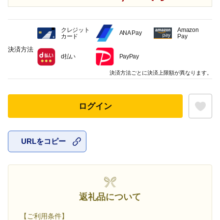
クレジット
Amazon
ANA Pay
カード
Pay
決済方法
d払い
PayPay
決済方法ごとに決済上限額が異なります。
ログイン
URLをコピー
お気に入
返礼品について
【ご利用条件】