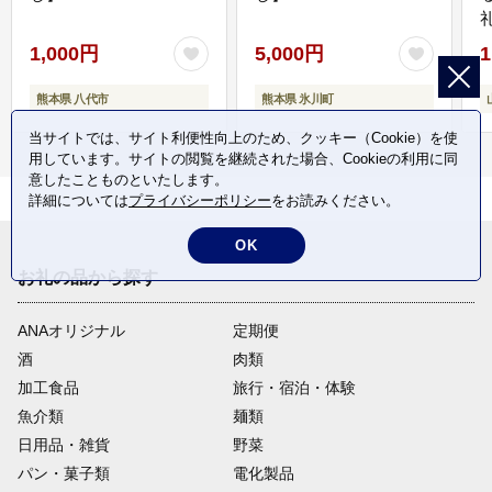
1,000円
5,000円
1
熊本県 八代市
熊本県 氷川町
当サイトでは、サイト利便性向上のため、クッキー（Cookie）を使
用しています。サイトの閲覧を継続された場合、Cookieの利用に同
意したことものといたします。
詳細については
プライバシーポリシー
をお読みください。
OK
お礼の品から探す
ANAオリジナル
定期便
酒
肉類
加工食品
旅行・宿泊・体験
魚介類
麺類
日用品・雑貨
野菜
パン・菓子類
電化製品