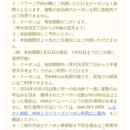
１：ツアーご予約の際にご利用いただけるクーポンは１枚
限りとなります。複数の自治体のクーポンを同じ旅程内で
はご利用できません。
２：クーポンは、有効期限がございます。
（寄付決済完了日から1年後の翌月まで）
３：有効期限内にご予約ください。
４：有効期限日より先のご出発日にはご利用いただけませ
ん。
（例：有効期限1月31日の場合、1月31日までのご出発に
適用可能）
５：クーポンは、有効期限内（寄付決済完了日から１年後
翌月月末まで）でのみご利用いただけます。
６：クーポンは、予約時のみ利用可能です。現地での精算
にはご利用できません。
７：2024年10月1日以降に同一の自治体で一度に複数のお
申込みを頂き、獲得されたクーポン点数が50,000点以上と
なった場合は、ANAホームページ上での割引適用が出来ま
せん。割引適用の方法については、ANA SKY WEB「
ふる
さと納税 ANAトラベラーズクーポン利用のご案内
」をご
確認ください。
８：ご旅行代金がクーポン券面額を下回る場合はご利用頂