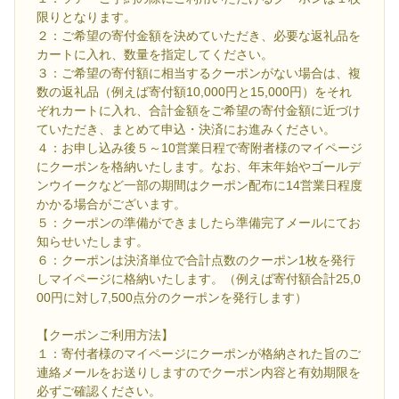
限りとなります。
２：ご希望の寄付金額を決めていただき、必要な返礼品を
カートに入れ、数量を指定してください。
３：ご希望の寄付額に相当するクーポンがない場合は、複
数の返礼品（例えば寄付額10,000円と15,000円）をそれ
ぞれカートに入れ、合計金額をご希望の寄付金額に近づけ
ていただき、まとめて申込・決済にお進みください。
４：お申し込み後５～10営業日程で寄附者様のマイページ
にクーポンを格納いたします。なお、年末年始やゴールデ
ンウイークなど一部の期間はクーポン配布に14営業日程度
かかる場合がございます。
５：クーポンの準備ができましたら準備完了メールにてお
知らせいたします。
６：クーポンは決済単位で合計点数のクーポン1枚を発行
しマイページに格納いたします。（例えば寄付額合計25,0
00円に対し7,500点分のクーポンを発行します）
【クーポンご利用方法】
１：寄付者様のマイページにクーポンが格納された旨のご
連絡メールをお送りしますのでクーポン内容と有効期限を
必ずご確認ください。