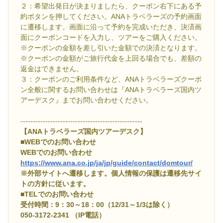
２：希望出発日が決まりましたら、クーポン右下にある予
約ボタンを押してください。ANAトラベラーズの予約画面
に遷移します。画面に沿って予約を完成いただき、決済画
面にクーポンコードを入力し、ツアーをご購入ください。
※クーポンの金額を差し引いた金額での決済となります。
※クーポンの金額がご旅行代金を上回る場合でも、差額の
返金はできません。
３：クーポンのご利用条件など、ANAトラベラーズクーポ
ン全般に関するお問い合わせは『ANAトラベラーズ国内ツ
アーデスク』までお問い合わせください。
-------------------------------------------------
【ANAトラベラーズ国内ツアーデスク】
■WEBでのお問い合わせ
WEBでのお問い合わせ
https://www.ana.co.jp/ja/jp/guide/contact/domtour/
※外部サイトへ遷移します。個人情報の保護は遷移先サイ
トの方針に従います。
■TELでのお問い合わせ
受付時間：9：30～18：00（12/31～1/3は除く）
050-3172-2341 （IP電話）