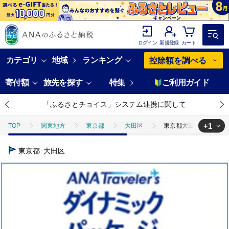
ログイン
新規登録
カート
カテゴリ
地域
ランキング
控除額を調べる
寄付額
旅先を探す
特集
ご利用ガイド
「ふるさとチョイス」システム連携に関して
+1
TOP
関東地方
東京都
大田区
東京都大田区 ANAト
TOP
ANAオリジナル
ANA関連返礼品
ダイナミックパッケ
東京都
大田区