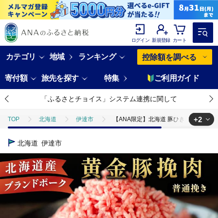
ログイン
新規登録
カート
カテゴリ
地域
ランキング
控除額を調べる
寄付額
旅先を探す
特集
ご利用ガイド
「ふるさとチョイス」システム連携に関して
+2
TOP
北海道
伊達市
【ANA限定】北海道 豚ひき肉 普通挽き 20
TOP
ANAオリジナル
ANA限定返礼品
【ANA限定】北海道 豚
北海道
伊達市
TOP
肉
豚肉
【ANA限定】北海道 豚ひき肉 普通挽き 200g 1