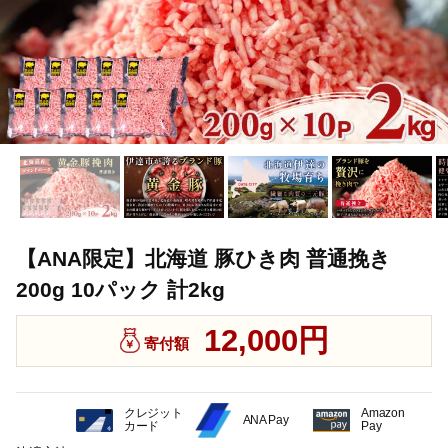
【ANA限定】北海道 豚ひき肉 普通挽き
200g 10パック 計2kg
12,000円
寄付額
クレジット
Amazon
ANA Pay
カード
Pay