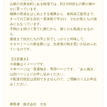
山裾の北黄金町にある牧場では、約3,500頭もの豚が健や
かに育っています。
種豚の育成をはじめとする養豚から、食肉加工販売まで、
すべての工程を自社一貫体制で手がけ、それが私たちの強
みにもなっています。
手間ひま掛けて育てた豚だから、捌くのも熟成させるの
も、
最後まで自分たちの手と目でしっかりと吟味して。
オオヤミートの黄金豚には、生産者の熱き思いが込められ
ているのです。
【注意書き】
※画像はイメージです。
※本ページは「普通挽き」専用ページです。「あら挽き」
は別ページよりお申し込みください。
※配達日指定は原則できませんので、ご理解のうえお申込
みください。
事業者：株式会社 大矢