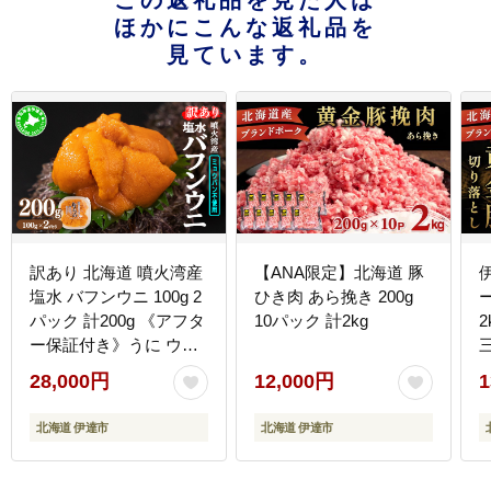
この返礼品を見た人は
ほかにこんな返礼品を
見ています。
訳あり 北海道 噴火湾産
【ANA限定】北海道 豚
塩水 バフンウニ 100g 2
ひき肉 あら挽き 200g
パック 計200g 《アフタ
10パック 計2kg
2
ー保証付き》うに ウニ
三元
雲丹 海鮮 海の幸 魚介類
28,000円
12,000円
1
ウニ丼 お寿司 濃厚 無添
加 産地直送 お取り寄せ
北海道 伊達市
北海道 伊達市
山村水産 送料無料