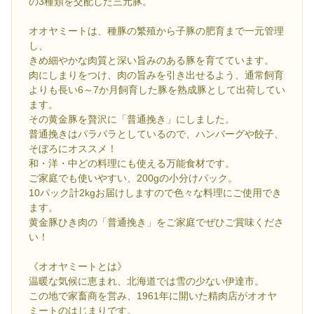
の3種類を交配した三元豚。
オオヤミートは、種豚の繁殖から子豚の肥育まで一元管理
し、
きめ細やかな肉質と深い旨みのある豚を育てています。
肉にしまりをつけ、肉の旨みを引き出せるよう、通常飼育
よりも長い6～7か月飼育した豚を熟成豚として出荷してい
ます。
その黄金豚を贅沢に「普通挽き」にしました。
普通挽きはパラパラとしているので、ハンバーグや餃子、
そぼろにオススメ！
和・洋・中どの料理にも使える万能食材です。
ご家庭でも使いやすい、200gの小分けパック。
10パック計2kgお届けしますので色々な料理にご使用でき
ます。
黄金豚ひき肉の「普通挽き」をご家庭でぜひご賞味くださ
い！
《オオヤミートとは》
温暖な気候に恵まれ、北海道では雪の少ない伊達市。
この地で家畜商を営み、1961年に開いた精肉店がオオヤ
ミートのはじまりです。