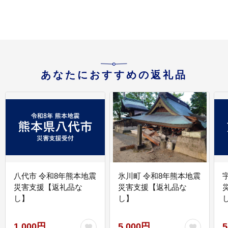
あなたにおすすめの返礼品
八代市 令和8年熊本地震
氷川町 令和8年熊本地震
災害支援【返礼品な
災害支援【返礼品な
し】
し】
し
1,000円
5,000円
5