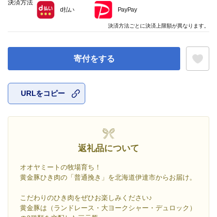
決済方法
d払い
PayPay
決済方法ごとに決済上限額が異なります。
寄付をする
URLをコピー
お気に入
返礼品について
オオヤミートの牧場育ち！
黄金豚ひき肉の「普通挽き」を北海道伊達市からお届け。
こだわりのひき肉をぜひお楽しみください♪
黄金豚は（ランドレース・大ヨークシャー・デュロック）