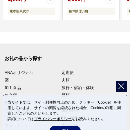
熊本県 八代市
熊本県 氷川町
お礼の品から探す
ANAオリジナル
定期便
酒
肉類
加工食品
旅行・宿泊・体験
魚介類
麺類
当サイトでは、サイト利便性向上のため、クッキー（Cookie）を使
日用品・雑貨
野菜
用しています。サイトの閲覧を継続された場合、Cookieの利用に同
パン・菓子類
電化製品
意したことものといたします。
フルーツ
卵・乳製品
詳細については
プライバシーポリシー
をお読みください。
ファッション
米・穀物