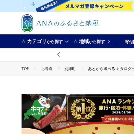
カテゴリ
地域
から探す
から探す
寄付
TOP
北海道
別海町
あとから選べる カタログセレ
TOP
ANAオリジナル
ANA限定返礼品
あとから
TOP
旅行・宿泊・体験
あとから選べる カタログセレク