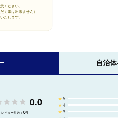
注意ください。
ただく事は出来ません）
動いたします。
ー
自治体
★
5
0.0
★
4
★
3
0
レビュー件数：
件