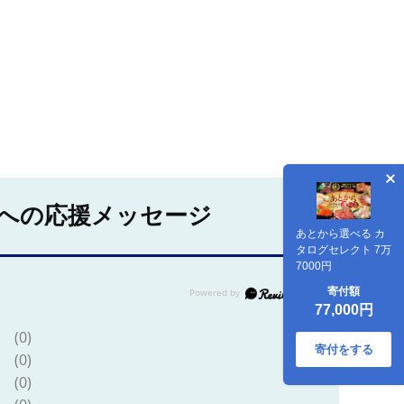
への応援メッセージ
あとから選べる カ
タログセレクト 7万
7000円
寄付額
77,000円
(0)
寄付をする
(0)
(0)