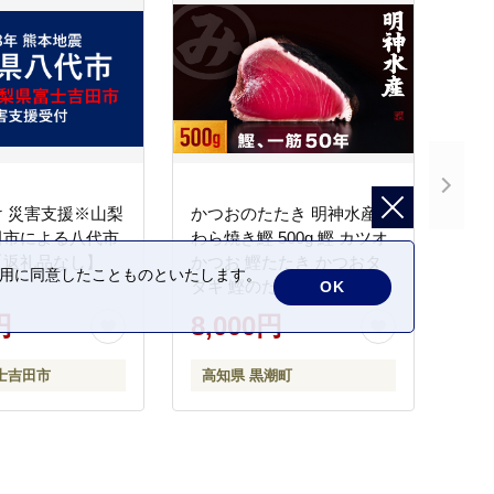
 災害支援※山梨
かつおのたたき 明神水産
田市による八代市
わら焼き鰹 500g 鰹 カツオ
【返礼品なし】
かつお 鰹たたき かつおタ
の利用に同意したことものといたします。
タキ 鰹のたたき かつおの
OK
タタキ 藁焼き わら焼き 魚
円
8,000円
さかな 海鮮 刺身 お刺身 冷
凍 ご家庭用 グルメ 特産品
士吉田市
高知県 黒潮町
ご当地 本場 高知 黒潮町 ギ
フト 贈答品 人気 返礼品 ふ
るさと納税 魚介類 高知県
産 土佐名物 高知県 高評価
食卓 ご飯のお供 父の日 ギ