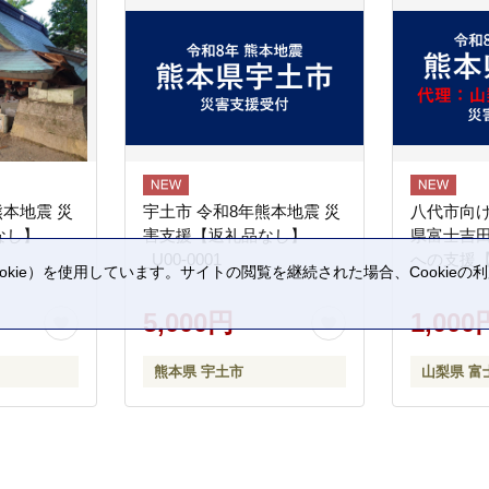
熊本地震 災
宇土市 令和8年熊本地震 災
八代市向け
なし】
害支援【返礼品なし】
県富士吉
_U00-0001
への支援
kie）を使用しています。サイトの閲覧を継続された場合、Cookie
。
5,000円
1,000
熊本県 宇土市
山梨県 富