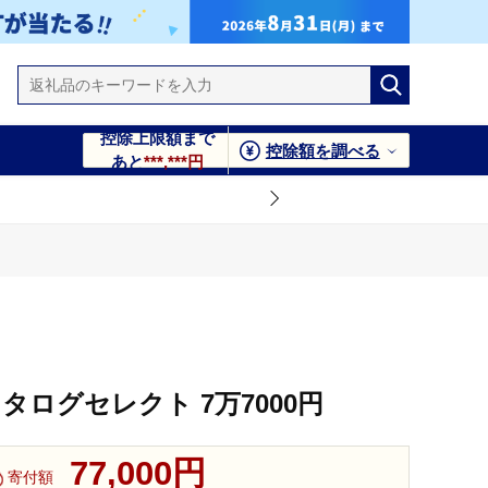
控除上限額まで
控除額を調べる
あと
***,***円
タログセレクト 7万7000円
77,000円
寄付額