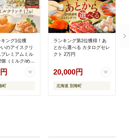
キング1位獲
ランキング第2位獲得！あ
かいのアイスクリ
とから選べる カタログセレ
んプレミアムミル
クト 2万円
2個（ミルク/めろ
P-02)( アイス
0円
20,000円
BN1000006
海町
北海道 別海町