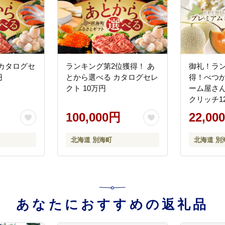
カタログセ
ランキング第2位獲得！ あ
御礼！ラン
円
とから選べる カタログセレ
得！べつ
クト 10万円
ーム屋さ
クリッチ1
ん各6個）(A
100,000円
22,00
ジェラート )
北海道 別海町
北海道 別
あなたにおすすめの返礼品