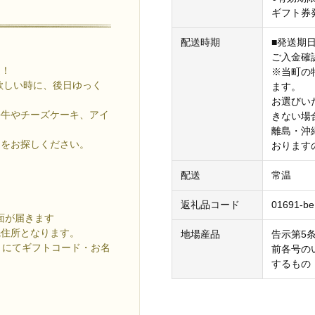
ギフト券
配送時期
■発送期
ご入金確
適！
※当町の
欲しい時に、後日ゆっく
ます。
お選びい
海牛やチーズケーキ、アイ
きない場
離島・沖
品をお探しください。
おります
配送
常温
返礼品コード
01691-be
書面が届きます
先住所となります。
地場産品
告示第5条
トにてギフトコード・お名
前各号の
するもの