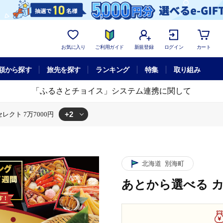
お気に入り
ご利用ガイド
新規登録
ログイン
カート
額から探す
旅先を探す
ランキング
特集
取り組み
「ふるさとチョイス」システム連携に関して
+2
クト 7万7000円
選べる カタログセレクト 7万7000円
ト 7万7000円
北海道
別海町
あとから選べる カ