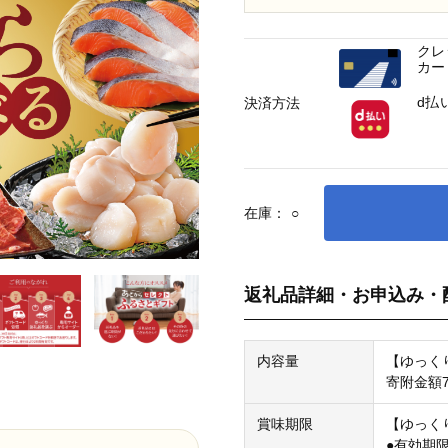
クレ
カー
d払
決済方法
在庫：
○
返礼品詳細・お申込み・
内容量
【ゆっく
寄附金額7
賞味期限
【ゆっく
●有効期