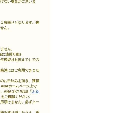
だけない場合がございま
は１枚限りとなります。複
ません。
けません。
出発に適用可能）
１年後翌月月末まで）での
の精算にはご利用できませ
複数のお申込みを頂き、獲得
、ANAホームページ上で
NA SKY WEB「
ふる
」をご確認ください。
利用頂けません。必ずクー
予約を取り消したうえ、再