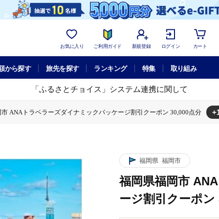
お気に入り
ご利用ガイド
新規登録
ログイン
カート
額から探す
旅先を探す
ランキング
特集
取り組み
「ふるさとチョイス」システム連携に関して
+
市 ANAトラベラーズダイナミックパッケージ割引クーポン 30,000点分
ミックパッケージ
福岡県福岡市 ANAトラベラーズダイナミックパッケージ
福岡県
福岡市
福岡県福岡市 A
ージ割引クーポン 3