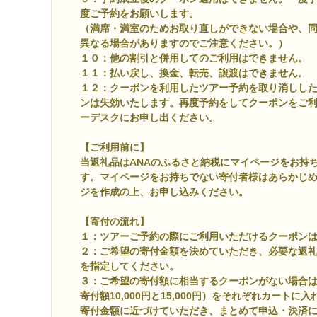
度ご予約をお願いします。
（満席・満室のためお取り直しができない場合や、
異なる場合がありますのでご注意ください。）
１０：他の割引と併用してのご利用はできません。
１１：払い戻し、換金、転売、譲渡はできません。
１２：クーポンを利用したツアー予約を取り消しし
ンは失効いたします。再度予約をしてクーポンをご
ーデスクにお申し出ください。
【ご利用前に】
当返礼品はANAのふるさと納税にマイページをお持
す。マイページをお持ちでない寄付者様はあらかじ
ジを作成の上、お申し込みください。
【寄付の流れ】
１：ツアーご予約の際にご利用いただけるクーポン
２：ご希望の寄付金額を決めていただき、必要な返
を指定してください。
３：ご希望の寄付額に相当するクーポンがない場合
寄付額10,000円と15,000円）をそれぞれカート
寄付金額に近づけていただき、まとめて申込・決済