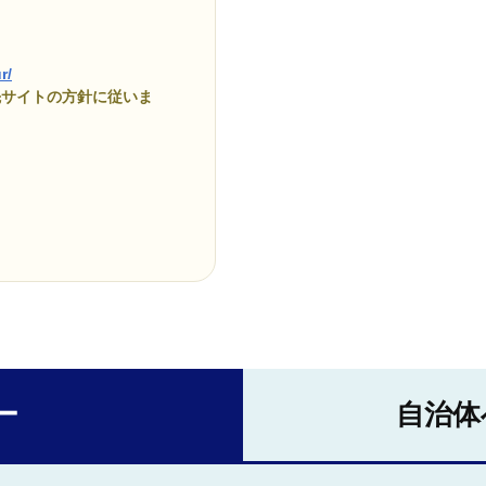
r/
先サイトの方針に従いま
ー
自治体