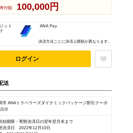
100,000円
寄付額
ジット
ANA Pay
ド
決済方法ごとに決済上限額が異なります。
ログイン
配送
お気に入り登録
岡市 ANAトラベラーズダイナミックパッケージ割引クーポ
00点分
有効期限：寄附決済日の翌年翌月末まで
決済日 2022年12月10日