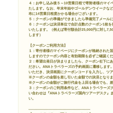
４：お申し込み後５～10営業日程で寄附者様のマイ
たします。なお、年末年始やゴールデンウイークな
布に14営業日程度かかる場合がございます。
５：
クーポンの準備ができましたら準備完了メール
６：クーポンは決済単位で合計点数のクーポン1枚を
いたします。（例えば寄付額合計25,000円に対し7,
します）
【クーポンご利用方法】
１：寄付者様のマイページにクーポンが格納された
しますのでクーポン内容と有効期限を必ずご確認く
２：希望出発日が決まりましたら、クーポン右下に
ださい。ANAトラベラーズの予約画面に遷移します
いただき、決済画面にクーポンコードを入力し、ツ
※クーポンの金額を差し引いた金額での決済となり
※クーポンの金額がご旅行代金を上回る場合でも、
３：クーポンのご利用条件など、ANAトラベラーズ
い合わせは『ANAトラベラーズ国内ツアーデスク』
い。
-------------------------------------------------