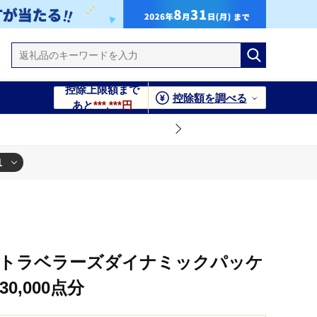
控除上限額まで
控除額を調べる
あと
***,***円
1
割引クーポン 30,000点分
NAトラベラーズダイナミックパッケ
0,000点分