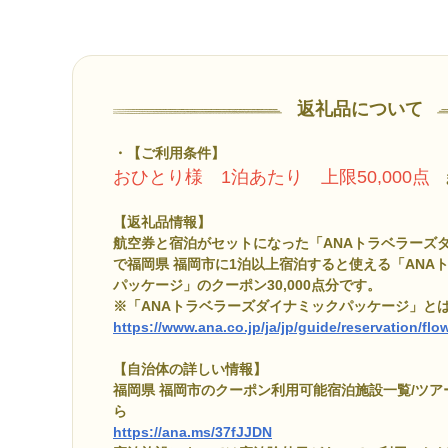
返礼品について
【ご利用条件】
おひとり様 1泊あたり 上限50,000点
ま
【返礼品情報】
航空券と宿泊がセットになった「ANAトラベラーズ
で福岡県 福岡市に1泊以上宿泊すると使える「ANA
パッケージ」のクーポン30,000点分です。
※「ANAトラベラーズダイナミックパッケージ」と
https://www.ana.co.jp/ja/jp/guide/reservation/fl
【自治体の詳しい情報】
福岡県 福岡市のクーポン利用可能宿泊施設一覧/ツ
ら
https://ana.ms/37fJJDN