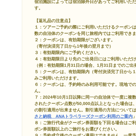
宿泊施設によっては宿泊除外日があってご利用いた
す。
【返礼品の注意点】
１：ツアーご予約の際にご利用いただけるクーポン
数の自治体のクーポンを同じ旅程内ではご利用でき
２：クーポンは、有効期限がございます。
（寄付決済完了日から1年後の翌月まで）
３：有効期限内にご予約ください。
４：有効期限日より先のご出発日にはご利用いただ
（例：有効期限1月31日の場合、1月31日までのご
５：クーポンは、有効期限内（寄付決済完了日から
みご利用いただけます。
６：クーポンは、予約時のみ利用可能です。現地で
ん。
７：2024年10月1日以降に同一の自治体で一度に
されたクーポン点数が50,000点以上となった場合は
の割引適用が出来ません。割引適用の方法については、A
さと納税 ANAトラベラーズクーポン利用のご案内
８：ご旅行代金がクーポン券面額を下回る場合はご
ポン券面額以上のご旅行をお選びください。
９：予約成立後のクーポン適用はできません。一度