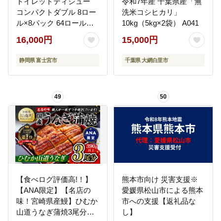
トイレットティシュー
令和7年産 千葉県産「無
コンパクトダブル 8ロー
洗米コシヒカリ」
ル×8パック 64ロール
10kg（5kg×2袋） A041
1.5倍巻 45m トイレット
16,000円
15,000円
ペーパー ダブル パルプ
100％ 香りつき 日用品
静岡県 富士宮市
千葉県 大網白里市
消耗品 備蓄
49
50
【食べログ評価高!！】
熊本市向け 災害支援※
【ANA限定】【名店の
愛媛県松山市による熊本
味！宮崎県産鰻】ひむか
市への支援【返礼品な
山道うなぎ蒲焼3尾分
し】