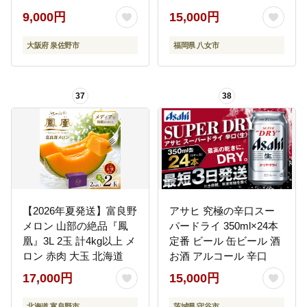
エビ バラ凍結】 G4142
北海道・沖縄・離島＞
9,000円
15,000円
なし ナシ 果物 果実 フル
ーツ 先行予約 デザート
大阪府 泉佐野市
福岡県 八女市
旬 新鮮 甘い 甘み ジュー
シー みずみずしい 果汁
国産 季節限定 冷蔵配送
37
38
数量限定 秋の味覚
【2026年夏発送】富良野
アサヒ 究極の辛口スー
メロン 山部の絶品『鳳
パードライ 350ml×24本
凰』3L 2玉 計4kg以上 メ
定番 ビール 缶ビール 酒
ロン 赤肉 大玉 北海道
お酒 アルコール 辛口
17,000円
15,000円
北海道 富良野市
茨城県 守谷市