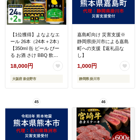
【1位獲得】よなよなエ
嘉島町向け 災害支援※
ール 26本（24本＋2本）
静岡県掛川市による嘉島
【350ml 缶 ビール びー
町への支援【返礼品な
る お酒 さけ BBQ 飲み
し】
比べ 晩酌 高評価 家計応
18,000円
1,000円
援 特別規格 ヤッホーブ
ルーイング】 G3897-1
大阪府 泉佐野市
静岡県 掛川市
45
46