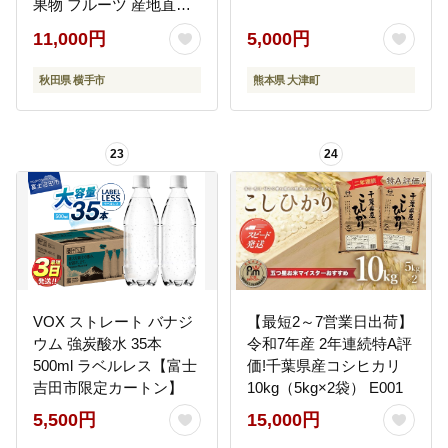
果物 フルーツ 産地直送
お取り寄せ]
11,000円
5,000円
秋田県 横手市
熊本県 大津町
23
24
VOX ストレート バナジ
【最短2～7営業日出荷】
ウム 強炭酸水 35本
令和7年産 2年連続特A評
500ml ラベルレス【富士
価!千葉県産コシヒカリ
吉田市限定カートン】
10kg（5kg×2袋） E001
5,500円
15,000円