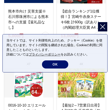
熊本市向け 災害支援※
【総合ランキング1位獲
石川県珠洲市による熊本
得！】宮崎牛赤身ステー
市への支援【返礼品な
キ6枚 計600g（訳あり）
し】
（内閣総理大臣賞 A4 A5
宮崎牛 牛肉 黒毛和牛 赤
5,000円
13,000円
身 ステーキ 訳あり 宮崎
当サイトでは、サイト利便性向上のため、クッキー（Cookie）を使
県）
用しています。サイトの閲覧を継続された場合、Cookieの利用に同
石川県 珠洲市
宮崎県 小林市
意したことものといたします。
詳細については
プライバシーポリシー
をお読みください。
47
48
OK
0016-10-10 エリエール
【最短2～7営業日出荷】