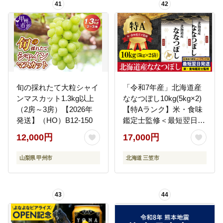
41
42
旬の採れたて大粒シャイ
「令和7年産」北海道産
ンマスカット1.3kg以上
ななつぼし10kg(5kg×2)
（2房～3房）【2026年
【特Aランク】米・食味
発送】（HO）B12-150
鑑定士監修＜最短翌日発
送＞【1606018】
12,000円
17,000円
山梨県 甲州市
北海道 三笠市
43
44