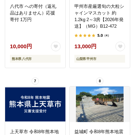
八代市 への寄付（返礼
甲州市産厳選旬の大粒シ
品はありません）応援
ャインマスカット 約
寄付 1万円
1.2kg 2～3房【2026年発
送】（MG）B12-472
5.0
（4）
10,000円
13,000円
熊本県 八代市
山梨県 甲州市
7
8
上天草市 令和8年熊本地
益城町 令和8年熊本地震