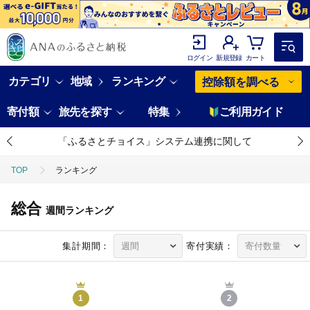
ログイン
新規登録
カート
カテゴリ
地域
ランキング
控除額を調べる
寄付額
旅先を探す
特集
ご利用ガイド
「ふるさとチョイス」システム連携に関して
TOP
ランキング
総合
週間ランキング
集計期間：
寄付実績：
1
2