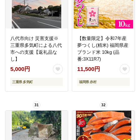
八代市向け 災害支援※
【数量限定】令和7年産
三重県多気町による八代
夢つくし(精米) 福岡県産
市への支援【返礼品な
ブランド米 10kg (品
し】
番:3X11R7)
5,000円
11,500円
三重県 多気町
福岡県 赤村
31
32