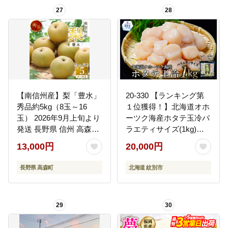
27
28
【南信州産】梨「豊水」
20-330 【ランキング第
秀品約5kg（8玉～16
１位獲得！】北海道オホ
玉） 2026年9月上旬より
ーツク海産ホタテ玉冷バ
発送 長野県 信州 高森町
ラエティサイズ(1kg)｜
産地直送 果物 くだもの
訳あり サイズ不揃い
13,000円
20,000円
なし ナシ 和梨 旬 旬の果
物 旬の梨 ギフト 贈答 ほ
長野県 高森町
北海道 紋別市
うすい JAみなみ信州
29
30