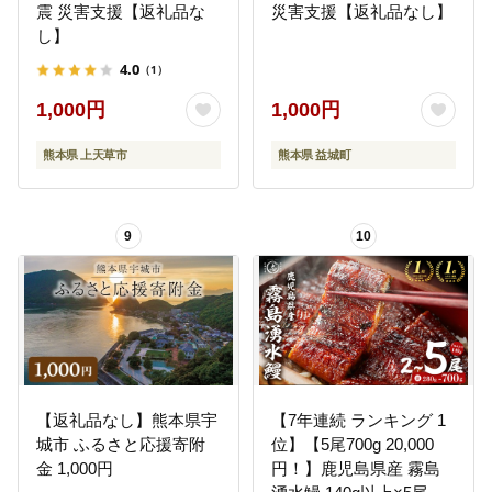
震 災害支援【返礼品な
災害支援【返礼品なし】
し】
4.0
（1）
1,000円
1,000円
熊本県 上天草市
熊本県 益城町
9
10
【返礼品なし】熊本県宇
【7年連続 ランキング 1
城市 ふるさと応援寄附
位】【5尾700g 20,000
金 1,000円
円！】鹿児島県産 霧島