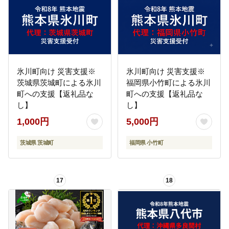
氷川町向け 災害支援※
氷川町向け 災害支援※
茨城県茨城町による氷川
福岡県小竹町による氷川
町への支援【返礼品な
町への支援【返礼品な
し】
し】
1,000円
5,000円
茨城県 茨城町
福岡県 小竹町
17
18