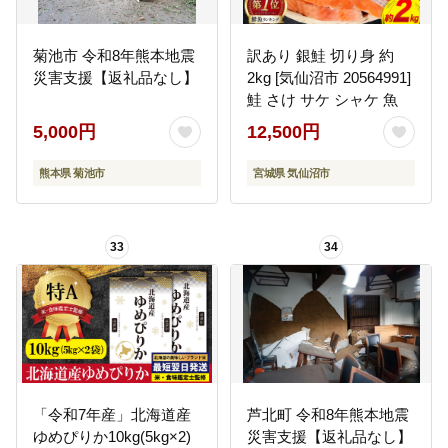
菊池市 令和8年熊本地震
訳あり 銀鮭 切り身 約
災害支援【返礼品なし】
2kg [気仙沼市 20564991]
鮭 さけ サケ シャケ 魚
5,000円
12,500円
熊本県 菊池市
宮城県 気仙沼市
33
34
「令和7年産」北海道産
芦北町 令和8年熊本地震
ゆめぴりか10kg(5kg×2)
災害支援【返礼品なし】