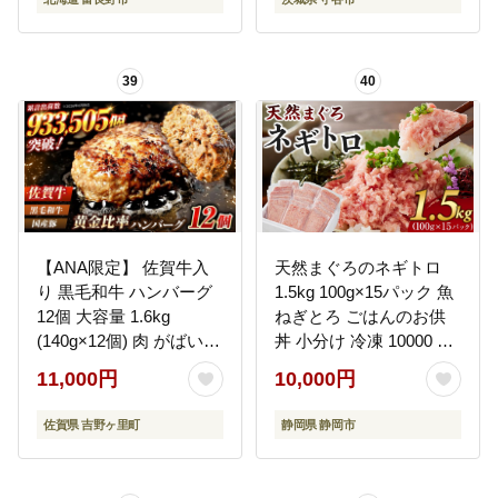
39
40
【ANA限定】 佐賀牛入
天然まぐろのネギトロ
り 黒毛和牛 ハンバーグ
1.5kg 100g×15パック 魚
12個 大容量 1.6kg
ねぎとろ ごはんのお供
(140g×12個) 肉 がばいば
丼 小分け 冷凍 10000 海
ーぐ 吉野ヶ里町/石丸食
の幸 ◆
11,000円
10,000円
肉産業[FBX005]
佐賀県 吉野ヶ里町
静岡県 静岡市