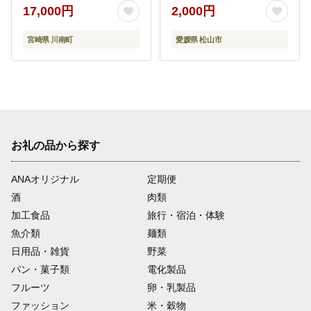
(390g以上) 【 国産 うな
17,000円
2,000円
ぎ ウナギ 鰻 】 [B08411]
宮崎県 川南町
愛媛県 松山市
お礼の品から探す
ANAオリジナル
定期便
酒
肉類
加工食品
旅行・宿泊・体験
魚介類
麺類
日用品・雑貨
野菜
パン・菓子類
電化製品
フルーツ
卵・乳製品
ファッション
米・穀物