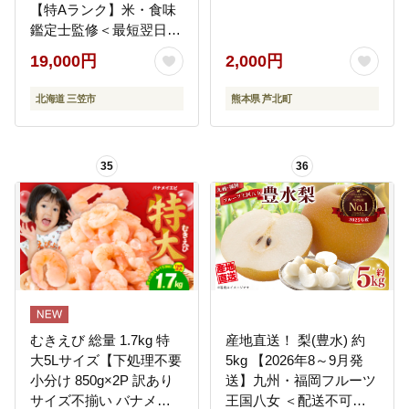
【特Aランク】米・食味
鑑定士監修＜最短翌日発
送＞【1606120】
19,000円
2,000円
北海道 三笠市
熊本県 芦北町
35
36
むきえび 総量 1.7kg 特
産地直送！ 梨(豊水) 約
大5Lサイズ【下処理不要
5kg 【2026年8～9月発
小分け 850g×2P 訳あり
送】九州・福岡フルーツ
サイズ不揃い バナメイ
王国八女 ＜配送不可：