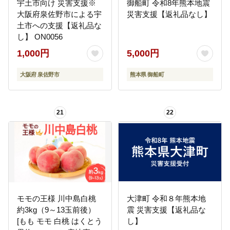
宇土市向け 災害支援※
御船町 令和8年熊本地震
大阪府泉佐野市による宇
災害支援【返礼品なし】
土市への支援【返礼品な
し】 ON0056
1,000円
5,000円
大阪府 泉佐野市
熊本県 御船町
21
22
モモの王様 川中島白桃
大津町 令和８年熊本地
約3kg（9～13玉前後）
震 災害支援【返礼品な
[もも モモ 白桃 はくとう
し】