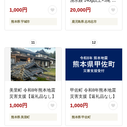
湧水鰻 140g以上×5尾 国
産 蒲焼き ウナギ うなぎ
1,000円
20,000円
5尾 九州産 かばやき 冷
凍 うな重 ひつまぶし タ
熊本県 宇城市
鹿児島県 志布志市
レ 山椒 ランキング 人気
b0-219-yy
11
12
美里町 令和8年熊本地震
甲佐町 令和8年熊本地震
災害支援【返礼品なし】
災害支援【返礼品なし】
1,000円
1,000円
熊本県 美里町
熊本県 甲佐町