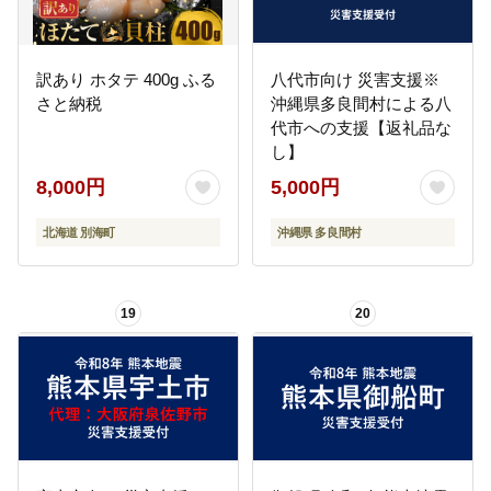
訳あり ホタテ 400g ふる
八代市向け 災害支援※
さと納税
沖縄県多良間村による八
代市への支援【返礼品な
し】
8,000円
5,000円
北海道 別海町
沖縄県 多良間村
19
20