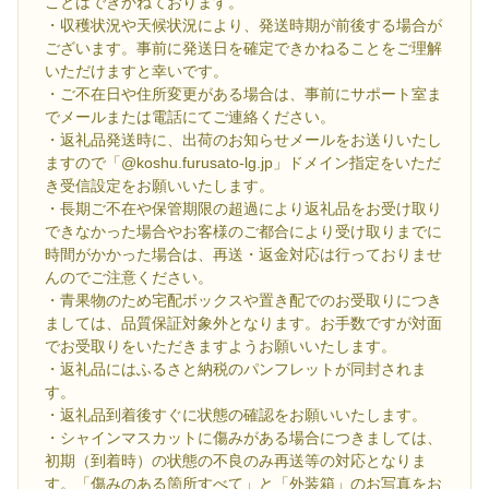
ことはできかねております。
・収穫状況や天候状況により、発送時期が前後する場合が
ございます。事前に発送日を確定できかねることをご理解
いただけますと幸いです。
・ご不在日や住所変更がある場合は、事前にサポート室ま
でメールまたは電話にてご連絡ください。
・返礼品発送時に、出荷のお知らせメールをお送りいたし
ますので「@koshu.furusato-lg.jp」ドメイン指定をいただ
き受信設定をお願いいたします。
・長期ご不在や保管期限の超過により返礼品をお受け取り
できなかった場合やお客様のご都合により受け取りまでに
時間がかかった場合は、再送・返金対応は行っておりませ
んのでご注意ください。
・青果物のため宅配ボックスや置き配でのお受取りにつき
ましては、品質保証対象外となります。お手数ですが対面
でお受取りをいただきますようお願いいたします。
・返礼品にはふるさと納税のパンフレットが同封されま
す。
・返礼品到着後すぐに状態の確認をお願いいたします。
・シャインマスカットに傷みがある場合につきましては、
初期（到着時）の状態の不良のみ再送等の対応となりま
す。「傷みのある箇所すべて」と「外装箱」のお写真をお