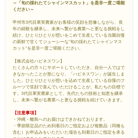
～「旬の採れたてシャインマスカット」を是非一度ご堪能
ください～
甲州市3代目果実農家がお客様の笑顔を想像しながら、長
年の経験を継承し、未来へ繋がる農業へと更なる挑戦をし
続け、ひとりひとりが想いをこめて生産している当園自慢
の新鮮で甘くてジューシーな”旬の採れたてシャインマス
カット“を是非一度ご堪能ください。
【株式会社ハピネスワン】
たくさんの方々にサポートしていただき、自分一人ではで
きなかったことが形になり、「ハピネスワン」が誕生しま
した。ひとりひとりが想いを込めて生産している自慢のフ
ルーツで笑顔で喜んでいただけることが、私たちの目標で
す。3代目果実農家として、先代たちの技術と知恵を継承
し、未来へ繋がる農業へと更なる挑戦を続けていきます。
【注意事項】
・沖縄・離島へのお届けはできかねております。
・季節限定品のため到着日のご指定および複数品（同種も
含む）お申込みをいただいた場合も到着日のご指定を承る