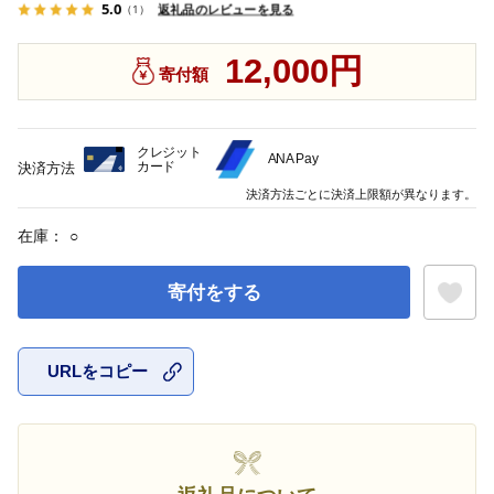
5.0
返礼品のレビューを見る
（1）
12,000円
寄付額
クレジット
ANA Pay
カード
決済方法
決済方法ごとに決済上限額が異なります。
在庫：
○
寄付をする
URLをコピー
お気に入