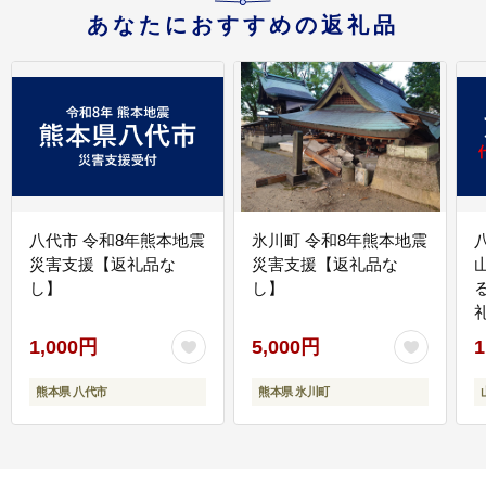
あなたにおすすめの返礼品
八代市 令和8年熊本地震
氷川町 令和8年熊本地震
災害支援【返礼品な
災害支援【返礼品な
し】
し】
1,000円
5,000円
1
熊本県 八代市
熊本県 氷川町