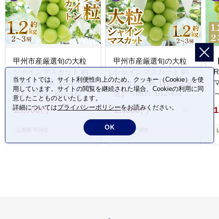
甲州市産厳選旬の大粒
甲州市産厳選旬の大粒
シャインマスカット 約
シャインマスカット 約
当サイトでは、サイト利便性向上のため、クッキー（Cookie）を使
1.2kg 2～3房【2027年発
1.2kg 2～3房【2026年発
マ
用しています。サイトの閲覧を継続された場合、Cookieの利用に同
送】（MG）B12-472
送】（MG）B12-472
意したことものといたします。
（
詳細については
プライバシーポリシー
をお読みください。
13,000円
13,000円
1
OK
山梨県 甲州市
山梨県 甲州市