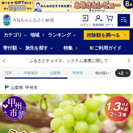
ログイン
新規登録
カート
カテゴリ
地域
ランキング
控除額を調べる
寄付額
旅先を探す
特集
ご利用ガイド
「ふるさとチョイス」システム連携に関して
+2
TOP
中部地方
山梨県
甲州市
旬の採れたて大粒シャイン
TOP
フルーツ
旬の採れたて大粒シャインマスカット1.3kg以上（2房～
山梨県
甲州市
TOP
フルーツ
ぶどう・マスカット
旬の採れたて大粒シャインマ