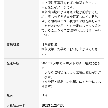
※上記注意事項を必ずご確認ください。
※画像はイメージです。
※収穫時期により発送時期が前後するた
め、前もって発送日を確定しにくい状況
や、寄附者様に良い状態で果物を楽しんで
いただきたい思いから一定のルールを設け
ていることを何卒ご理解いただければ幸い
です。
賞味期限
【消費期限】
到着次第、お早めにお召し上がりくださ
い。
配送時期
2026年8月中旬～10月下旬頃、順次発送予
定
※天候や収穫状況により出荷に変動がござ
います。
（※沖縄・離島へのお届けはできかねてお
ります）
配送
常温
返礼品コード
19213-16294336