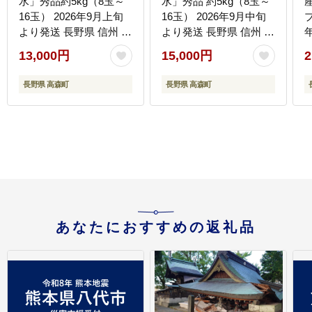
水」秀品約5kg（8玉～
水」秀品 約5kg（8玉～
16玉） 2026年9月上旬
16玉） 2026年9月中旬
プ
より発送 長野県 信州 高
より発送 長野県 信州 高
森町 産地直送 果物 くだ
森町 産地直送 果物 くだ
13,000円
15,000円
2
もの なし ナシ 和梨 旬
もの なし ナシ 和梨 旬
旬の果物 旬の梨 ギフト
旬の果物 旬の梨 なんす
長野県 高森町
長野県 高森町
贈答 ほうすい JAみなみ
い ギフト 贈答 JAみな
信州
み信州
あなたにおすすめの返礼品