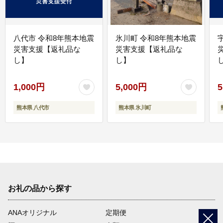
八代市 令和8年熊本地震
氷川町 令和8年熊本地震
災害支援【返礼品な
災害支援【返礼品な
し】
し】
し
1,000円
5,000円
5
熊本県 八代市
熊本県 氷川町
お礼の品から探す
ANAオリジナル
定期便