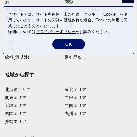
酒
肉類
加工食品
旅行・宿泊・体験
当サイトでは、サイト利便性向上のため、クッキー（Cookie）を使
魚介類
麺類
用しています。サイトの閲覧を継続された場合、Cookieの利用に同
日用品・雑貨
野菜
意したことものといたします。
詳細については
プライバシーポリシー
をお読みください。
パン・菓子類
電化製品
フルーツ
卵・乳製品
OK
ファッション
米・穀物
飲料(酒以外)
返礼品なし
地域から探す
北海道エリア
東北エリア
関東エリア
中部エリア
近畿エリア
中国エリア
四国エリア
九州エリア
沖縄エリア