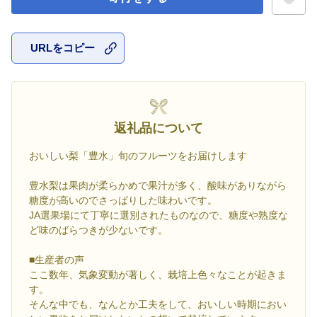
URLをコピー
お気に入
返礼品について
おいしい梨「豊水」旬のフルーツをお届けします
豊水梨は果肉が柔らかめで果汁が多く、酸味がありながら
糖度が高いのでさっぱりした味わいです。
JA選果場にて丁寧に選別されたものなので、糖度や熟度な
ど味のばらつきが少ないです。
■生産者の声
ここ数年、気象変動が著しく、栽培上色々なことが起きま
す。
そんな中でも、なんとか工夫をして、おいしい時期におい