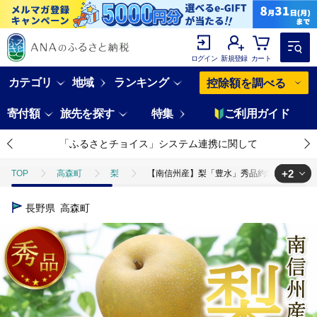
ログイン
新規登録
カート
カテゴリ
地域
ランキング
控除額を調べる
寄付額
旅先を探す
特集
ご利用ガイド
「ふるさとチョイス」システム連携に関して
+2
TOP
高森町
梨
【南信州産】梨「豊水」秀品約5kg（8玉～16玉
TOP
フルーツ
【南信州産】梨「豊水」秀品約5kg（8玉～16玉） 20
長野県
高森町
TOP
フルーツ
梨
【南信州産】梨「豊水」秀品約5kg（8玉～16