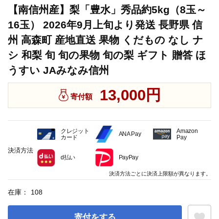
【南信州産】梨「豊水」秀品約5kg（8玉～
16玉） 2026年9月上旬より発送 長野県 信
州 高森町 産地直送 果物 くだもの なし ナ
シ 和梨 旬 旬の果物 旬の梨 ギフト 贈答 ほ
うすい JAみなみ信州
13,000円
寄付額
クレジット
Amazon
ANA Pay
カード
Pay
決済方法
d払い
PayPay
決済方法ごとに決済上限額が異なります。
在庫：
108
寄付をする