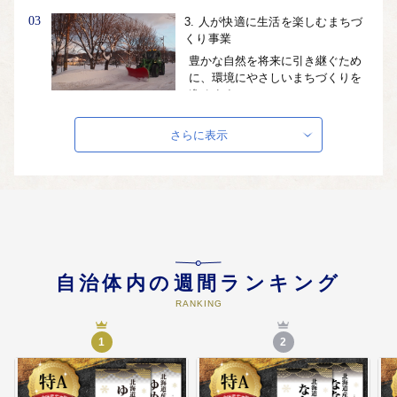
03
3. 人が快適に生活を楽しむまちづ
くり事業
豊かな自然を将来に引き継ぐため
に、環境にやさしいまちづくりを
進めます。
さらに表示
04
4.人が育つまちづくり事業・人と
自然が共存できるまちづくり事業
子どもや若者たちが、たくましく
生きる力と思いやりのある心を育
み、子育てしやすい環境の充実を
進めます。 地域文化を保存、伝
承、活用し、まちの活性化をめざ
します。
自治体内の週間ランキング
RANKING
05
5.人が未来に向かって夢を育める
まちづくり事業
1
2
まちづくりの主役は市民一人ひと
りです。市民が積極的にまちづく
りに参加できるように、市民と行