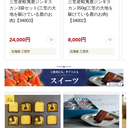
三笠産蝦夷鹿ジンギス
三笠産蝦夷鹿ジンギス
カン3袋セット(三笠の大
カン350g(三笠の大地を
地を駆けている鹿のお
駆けている鹿のお肉)
肉)【34003】
【34002】
24,000円
8,000円
北海道 三笠市
北海道 三笠市