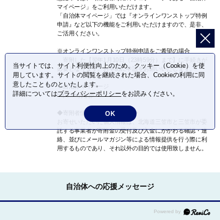
マイページ」をご利用いただけます。
「自治体マイページ」では『オンラインワンストップ特例
申請』など以下の機能をご利用いただけますので、是非、
ご活用ください。
※オンラインワンストップ特例申請をご希望の場合
寄附した【翌年1月10日（23時59分）まで】に手続きが
当サイトでは、サイト利便性向上のため、クッキー（Cookie）を使
必要となります。お早めに申請をお願いいたします。
用しています。サイトの閲覧を継続された場合、Cookieの利用に同
意したことものといたします。
◇自治体マイページ
詳細については
プライバシーポリシー
をお読みください。
https://mypg.jp
◆寄附者情報の取扱について◆
OK
お寄せいただいた個人情報は、北海道三笠市と三笠市が委
託する事業者が寄附金の受付及び入金にかかわる確認・連
絡、並びにメールマガジン等による情報提供を行う際に利
用するものであり、それ以外の目的では使用致しません。
自治体への応援メッセージ