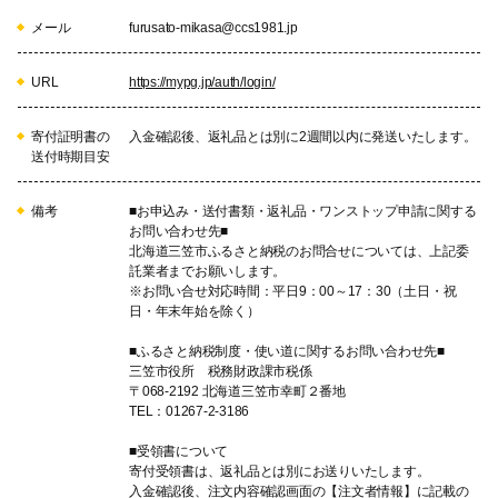
メール
furusato-mikasa@ccs1981.jp
URL
https://mypg.jp/auth/login/
寄付証明書の
入金確認後、返礼品とは別に2週間以内に発送いたします。
送付時期目安
備考
■お申込み・送付書類・返礼品・ワンストップ申請に関する
お問い合わせ先■
北海道三笠市ふるさと納税のお問合せについては、上記委
託業者までお願いします。
※お問い合せ対応時間：平日9：00～17：30（土日・祝
日・年末年始を除く）
■ふるさと納税制度・使い道に関するお問い合わせ先■
三笠市役所 税務財政課市税係
〒068-2192 北海道三笠市幸町２番地
TEL：01267-2-3186
■受領書について
寄付受領書は、返礼品とは別にお送りいたします。
入金確認後、注文内容確認画面の【注文者情報】に記載の