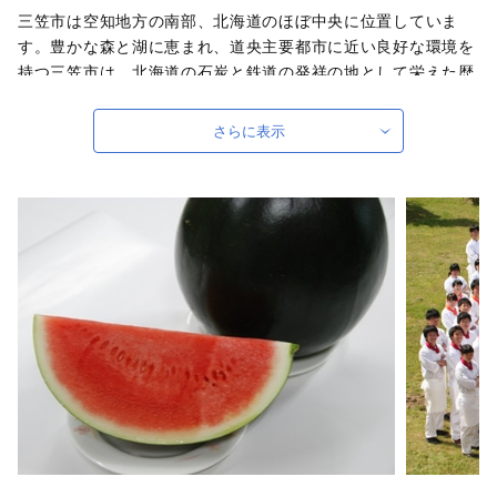
三笠市は空知地方の南部、北海道のほぼ中央に位置していま
す。豊かな森と湖に恵まれ、道央主要都市に近い良好な環境を
持つ三笠市は、北海道の石炭と鉄道の発祥の地として栄えた歴
史あるまちです。三笠ジオパークでは、アンモナイトが海を泳
いでいた太古から炭鉱まちとして栄えた現在まで、一億年時間
さらに表示
旅行を気軽に楽しめます。現在は「日本一安心して誰もが住み
続けたいまち」を掲げて、移住定住・子育て支援策に力を入れ
るなど、魅力、活気あふれるまちです。
自治体ホームページは
こちら
（外部サイト）
外部サイトへ遷移します。
個人情報の保護は遷移先サイトの方針に従います。