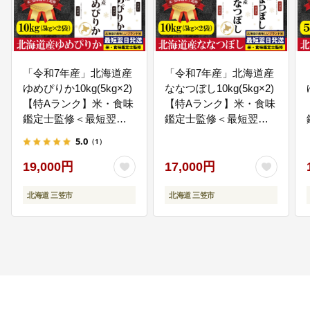
政が情報を共有し、ともに考え、
ともに行動するまちをめざしま
す。
「令和7年産」北海道産
「令和7年産」北海道産
06
6.三笠高校生レストランの運営事
ゆめぴりか10kg(5kg×2)
ななつぼし10kg(5kg×2)
業費
【特Aランク】米・食味
【特Aランク】米・食味
三笠市では、北海道三笠高等学校
鑑定士監修＜最短翌日
鑑定士監修＜最短翌日
の調理部・製菓部・地域連携部の
発送＞【1606120】
発送＞【1606018】
活動の場として、三笠高校生レス
5.0
（1）
トラン「MIKASA OOKING
ESSOR」を運営しています。 施
19,000円
17,000円
設の維持管理など運営事業に活用
します。
北海道 三笠市
北海道 三笠市
07
7.事業を指定しない
特に事業を指定されない場合は、
三笠市のまちづくりの為に有効に
活用させていただきます。