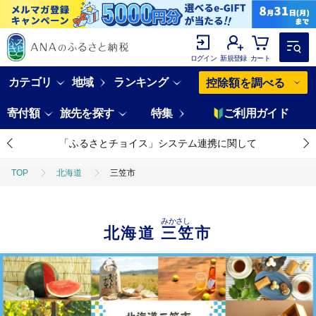
ログイン
新規登録
カート
カテゴリ
地域
ランキング
控除額を調べる
寄付額
旅先を探す
特集
ご利用ガイド
「ふるさとチョイス」システム連携に関して
TOP
北海道
三笠市
みかさし
北海道
三笠市