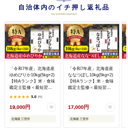
自治体内のイチ押し返礼品
08
8.三笠鉄道村の運営事業費
幌内鉄道に三笠鉄道村がありま
recommendation
す。 動態保存されているＣ型蒸気
機関車があるなど、貴重な資料、
車両が多数展示されています。こ
れらを将来につないでいくため、
適切な保存に関する事業に活用し
ます。
09
9.ゼロカーボンシティ・クリーン
「令和7年産」北海道産
「令和7年産」北海道産
水素製造事業
ゆめぴりか10kg(5kg×2)
ななつぼし10kg(5kg×2)
三笠市では、クリーンな水素の地
【特Aランク】米・食味
【特Aランク】米・食味
産地消を通じた地域活性化を目指
しています。 未来のエネルギー
鑑定士監修＜最短翌日
鑑定士監修＜最短翌日
「水素」による新たなまちづくり
発送＞【1606120】
発送＞【1606018】
5.0
（1）
の実現に向けて、応援をお願いし
ます！
19,000円
17,000円
北海道 三笠市
北海道 三笠市