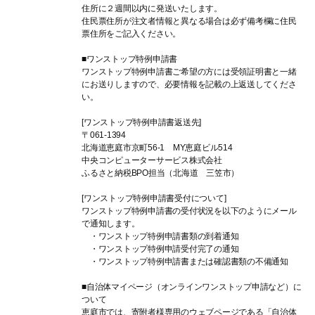
住所に２週間以内に発送いたします。
住民票住所が注文者情報と異なる場合は必ず備考欄に住民
票住所をご記入ください。
■ワンストップ特例申請書
ワンストップ特例申請書ご希望の方には受領証明書と一緒
にお送りしますので、必要情報を記載の上返送してくださ
い。
[ワンストップ特例申請書返送先]
〒061-1394
北海道恵庭市京町56-1 MY恵庭ビル514
中央コンピューターサービス株式会社
ふるさと納税BPO担当（北海道 三笠市）
[ワンストップ特例申請書受付について]
ワンストップ特例申請書の受付状況を以下のようにメール
で通知します。
・ワンストップ特例申請書類の到着通知
・ワンストップ特例申請受付完了の通知
・ワンストップ特例申請書または確認書類の不備通知
■自治体マイページ（オンラインワンストップ申請など）に
ついて
恵庭市では、寄附者様専用のウェブページである「自治体