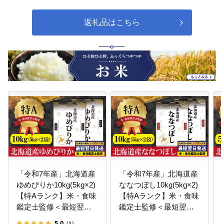
返礼品はこちら
「令和7年産」北海道産
「令和7年産」北海道産
ゆめぴりか10kg(5kg×2)
ななつぼし10kg(5kg×2)
【特Aランク】米・食味
【特Aランク】米・食味
鑑定士監修＜最短翌日
鑑定士監修＜最短翌日
発送＞【1606120】
発送＞【1606018】
5.0
（1）