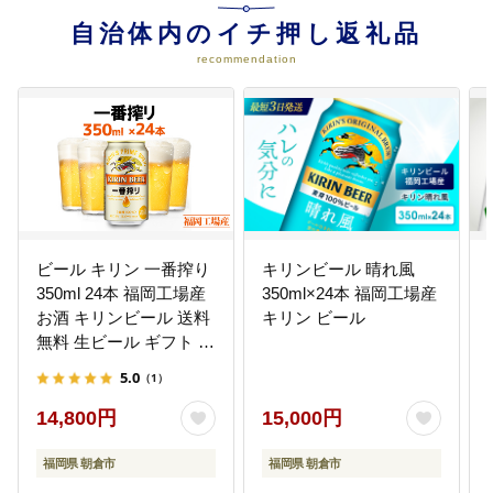
自治体内のイチ押し返礼品
recommendation
ビール キリン 一番搾り
キリンビール 晴れ風
350ml 24本 福岡工場産
350ml×24本 福岡工場産
お酒 キリンビール 送料
キリン ビール
無料 生ビール ギフト 内
祝い ケース 一番搾り麦
5.0
（1）
汁 麦100％ すみきった
味わい
14,800円
15,000円
福岡県 朝倉市
福岡県 朝倉市