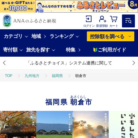
ログイン
新規登録
カート
カテゴリ
地域
ランキング
控除額を調べる
寄付額
旅先を探す
特集
ご利用ガイド
「ふるさとチョイス」システム連携に関して
TOP
九州地方
福岡県
朝倉市
あさくらし
福岡県
朝倉市