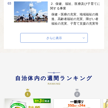
03
２. 保健、福祉、医療及び子育てに
関する事業
保健・医療の充実、地域福祉の推
進、高齢者福祉の充実、障がい者
福祉の充実、子育て支援の充実等
のための事業
さらに表示
04
３. 農林業、商工業及び観光に関す
る事業
農業・農村の振興、林業の振興、
商工業の振興等のための事業
05
４. 都市基盤(道路、交通、上下水
自治体内の週間ランキング
道、住宅・住環境、景観、公園・
緑化)及び環境に関する事業
RANKING
交通・道路・住環境の整備、自然
共生社会の構築等のための事業
1
2
06
５. 教育、生涯学習、スポーツ及び