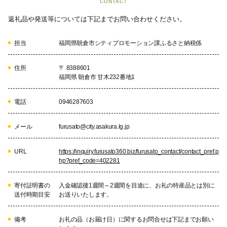
CONTACT
返礼品や発送等については下記までお問い合わせください。
担当
福岡県朝倉市シティプロモーション課ふるさと納税係
住所
〒 8388601
福岡県 朝倉市 甘木232番地1
電話
0946287603
メール
furusato@city.asakura.lg.jp
URL
https://inquiry.furusato360.biz/furusato_contact/contact_pref.p
hp?pref_code=402281
寄付証明書の
入金確認後1週間～2週間を目途に、お礼の特産品とは別に
送付時期目安
お送りいたします。
備考
お礼の品（お届け日）に関するお問合せは下記までお願い