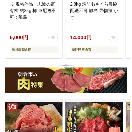
り 規格外品 志波の富
2.8kg 筑前あさくら農協
有柿 約3kg 柿 ※配送不
配送不可 離島 果物類 か
可：離島
き
6,000円
14,000円
福岡県 朝倉市
福岡県 朝倉市