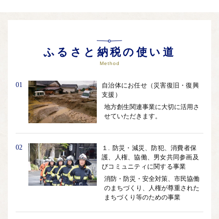
ふるさと納税の使い道
Method
01
自治体にお任せ（災害復旧・復興
支援）
地方創生関連事業に大切に活用さ
せていただきます。
02
１. 防災・減災、防犯、消費者保
護、人権、協働、男女共同参画及
びコミュニティに関する事業
消防・防災・安全対策、市民協働
のまちづくり、人権が尊重された
まちづくり等のための事業