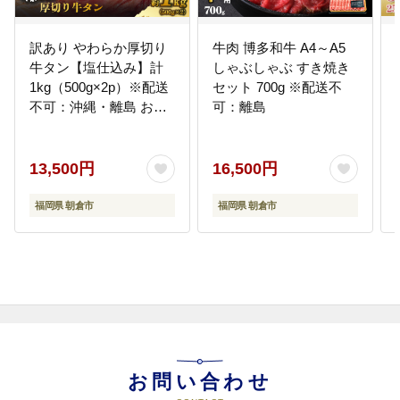
訳あり やわらか厚切り
牛肉 博多和牛 A4～A5
牛タン【塩仕込み】計
しゃぶしゃぶ すき焼き
1kg（500g×2p）※配送
セット 700g ※配送不
不可：沖縄・離島 おう
可：離島
ち焼肉 ボリューム 柔ら
かい ジューシー 切れ目
塩だれ 旨味 バーベキュ
13,500円
16,500円
ー つまみ おかず 食材
福岡県 朝倉市
福岡県 朝倉市
お問い合わせ