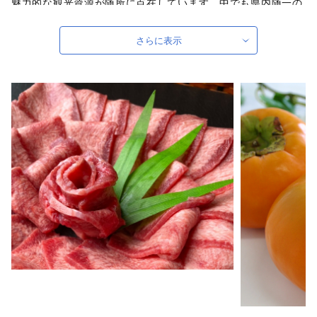
魅力的な観光資源が随所に点在しています。中でも県内随一の
湧出量を誇る原鶴温泉は心身ともにリラックスできます。ま
た、夏の風物詩である鵜飼は全国的に有名で奈良時代からおこ
さらに表示
なわれていたとされています。春には桜で有名な甘木公園。桜
を眺めながらお散歩やアスレチック広場でからだを動かすのに
おすすめです。
自治体ホームページは
こちら
（外部サイト）
外部サイトへ遷移します。
個人情報の保護は遷移先サイトの方針に従います。