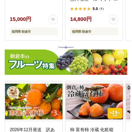
祝い ケース 一番搾り麦
5.0
（1）
汁 麦100％ すみきった
味わい
15,000円
14,800円
福岡県 朝倉市
福岡県 朝倉市
2026年12月発送 訳あ
柿 富有柿 冷蔵 化粧箱