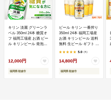
歴史・文化に関する事業
教育の充実、生涯学習社会の推
進、文化の振興、スポーツ振興等
のための事業
キリン 淡麗 グリーンラ
ビール キリン 一番搾り
ベル 350ml 24本 糖質オ
350ml 24本 福岡工場産
フ 福岡工場産 お酒 ビー
お酒 キリンビール 送料
ル キリンビール 発泡酒
無料 生ビール ギフト 内
送料無料 ギフト 内祝い
祝い ケース 一番搾り麦
5.0
（1）
ケース
汁 麦100％ すみきった
味わい
12,000円
14,800円
福岡県 朝倉市
福岡県 朝倉市