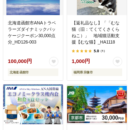
北海道函館市ANAトラベ
【返礼品なし】「「むな
ラーズダイナミックパッ
猫（旧：てくてくさくら
ケージクーポン30,000点
ねこ）」 地域猫活動支
分_HD126-003
援【むな猫】_HA1118
5.0
（1）
100,000円
1,000円
北海道 函館市
福岡県 宗像市