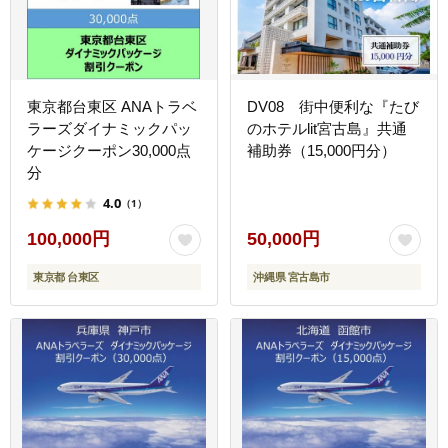
節約_B030-006
東京都台東区 ANAトラベ
DV08 街中便利な『たび
ラーズダイナミックパッ
のホテルlit宮古島』共通
ケージクーポン30,000点
補助券（15,000円分）
分
4.0
（1）
100,000円
50,000円
東京都 台東区
沖縄県 宮古島市