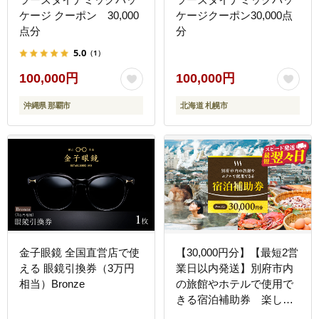
ケージ クーポン 30,000
ケージクーポン30,000点
点分
分
5.0
（1）
100,000円
100,000円
沖縄県 那覇市
北海道 札幌市
金子眼鏡 全国直営店で使
【30,000円分】【最短2営
える 眼鏡引換券（3万円
業日以内発送】別府市内
相当）Bronze
の旅館やホテルで使用で
きる宿泊補助券 楽しい
旅の思い出を！ 宿泊券 大