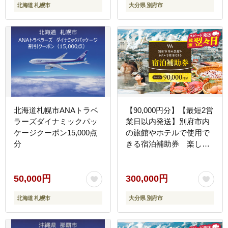
北海道 札幌市
大分県 別府市
温泉 旅行 観光 トラベル
宿泊補助券 チケット クー
ポン 宿泊 お泊り 別府温
泉 別府観光 地獄めぐり
旅 おすすめ 人気 体験型
節約_B030-003
北海道札幌市ANAトラベ
【90,000円分】【最短2営
ラーズダイナミックパッ
業日以内発送】別府市内
ケージクーポン15,000点
の旅館やホテルで使用で
分
きる宿泊補助券 楽しい
旅の思い出を！ 宿泊券 大
分県 別府市 3000円
15000円 3万円 9万円 15
50,000円
300,000円
万円 30万円 ホテル 旅館
北海道 札幌市
大分県 別府市
温泉 旅行 観光 トラベル
宿泊補助券 チケット クー
ポン 宿泊 お泊り 別府温