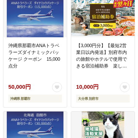
泉 別府観光 地獄めぐり
旅 おすすめ 人気 体験型
節約_B030-005
沖縄県那覇市ANAトラベ
【3,000円分】【最短2営
ラーズダイナミックパッ
業日以内発送】別府市内
ケージ クーポン 15,000
の旅館やホテルで使用で
点分
きる宿泊補助券 楽しい
旅の思い出を！ 宿泊券 大
分県 別府市 3000円
15000円 3万円 9万円 15
50,000円
10,000円
万円 30万円 ホテル 旅館
沖縄県 那覇市
大分県 別府市
温泉 旅行 観光 トラベル
宿泊補助券 チケット クー
ポン 宿泊 お泊り 別府温
泉 別府観光 地獄めぐり
旅 おすすめ 人気 体験型
節約_B030-001