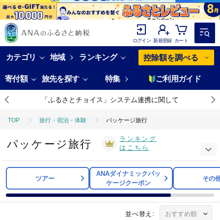
ログイン
新規登録
カート
カテゴリ
地域
ランキング
控除額を調べる
寄付額
旅先を探す
特集
ご利用ガイド
「ふるさとチョイス」システム連携に関して
TOP
旅行・宿泊・体験
パッケージ旅行
ランキング
パッケージ旅行
はこちら
ANAダイナミックパッ
ツアー
その
ケージクーポン
並べ替え: