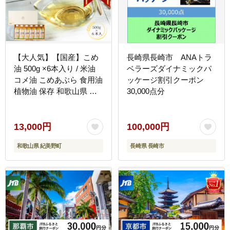
【大人気】【国産】こめ
長崎県長崎市 ANAトラ
油 500g ×6本入り / 米油
ベラーズダイナミックパ
コメ油 こめあぶら 食用油
ッケージ割引クーポン
植物油 保存 和歌山県 人
30,000点分
気 料理 揚げ物 国産 安全
つの食品 13000 13000円
3L ※離島への配送不可
13,000円
100,000円
【ard610-500ml-6】
和歌山県 紀美野町
長崎県 長崎市