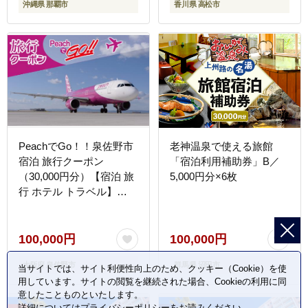
沖縄県 那覇市
香川県 高松市
PeachでGo！！泉佐野市
老神温泉で使える旅館
宿泊 旅行クーポン
「宿泊利用補助券」B／
（30,000円分）【宿泊 旅
5,000円分×6枚
行 ホテル トラベル】
100F019
100,000円
100,000円
大阪府 泉佐野市
群馬県 沼田市
当サイトでは、サイト利便性向上のため、クッキー（Cookie）を使
用しています。サイトの閲覧を継続された場合、Cookieの利用に同
意したことものといたします。
詳細については
プライバシーポリシー
をお読みください。