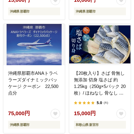
15,000円
10,000円
沖縄県 那覇市
沖縄県 那覇市
沖縄県那覇市ANAトラベ
【20枚入り】さば 骨無し
ラーズダイナミックパッ
無添加 切身 塩さば 約
ケージ クーポン 22,500
1.25kg（250g×5パック 20
点分
枚）/ ほねなし 骨なし サ
バ 鯖【nss501C】
5.0
（1）
75,000円
15,000円
沖縄県 那覇市
和歌山県 新宮市