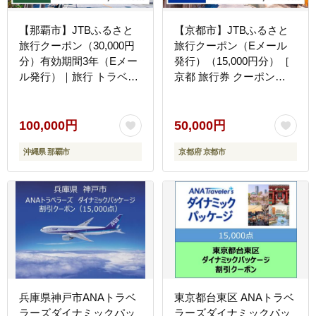
【那覇市】JTBふるさと
【京都市】JTBふるさと
旅行クーポン（30,000円
旅行クーポン（Eメール
分）有効期間3年（Eメー
発行）（15,000円分）［
ル発行）｜旅行 トラベル
京都 旅行券 クーポン
予約 国内旅行 JTB 宿泊
JTB 旅行クーポン Eメー
観光 体験 旅行券 宿泊券
ル発行 クーポン 旅行 ギ
旅行予約 ホテル 旅館 チ
フト 宿泊券 ホテル 旅館
100,000円
50,000円
ケット 子供 子連れ カッ
宿泊 観光 グルメ 人気 お
沖縄県 那覇市
京都府 京都市
プル 家族 人気 おすすめ
すすめ ふるさと納税 ］
旅行クーポン 店頭 オンラ
イン ネット予約 電話 有
効期間3年
兵庫県神戸市ANAトラベ
東京都台東区 ANAトラベ
ラーズダイナミックパッ
ラーズダイナミックパッ