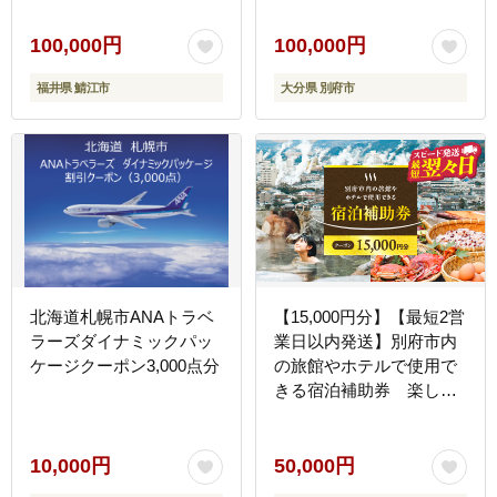
分県 別府市 3000円
15000円 3万円 9万円 15
100,000円
100,000円
万円 30万円 ホテル 旅館
福井県 鯖江市
大分県 別府市
温泉 旅行 観光 トラベル
宿泊補助券 チケット クー
ポン 宿泊 お泊り 別府温
泉 別府観光 地獄めぐり
旅 おすすめ 人気 体験型
節約_B030-004
北海道札幌市ANAトラベ
【15,000円分】【最短2営
ラーズダイナミックパッ
業日以内発送】別府市内
ケージクーポン3,000点分
の旅館やホテルで使用で
きる宿泊補助券 楽しい
旅の思い出を！ 宿泊券 大
分県 別府市 3000円
15000円 3万円 9万円 15
10,000円
50,000円
万円 30万円 ホテル 旅館