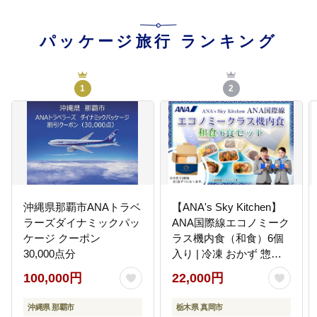
パッケージ旅行
ランキング
1
2
沖縄県那覇市ANAトラベ
【ANA's Sky Kitchen】
ラーズダイナミックパッ
ANA国際線エコノミーク
ケージ クーポン
ラス機内食（和食）6個
30,000点分
入り | 冷凍 おかず 惣菜
時短 保存食 お取り寄せ
100,000円
22,000円
グルメ 栃木県 真岡市 送
料無料
沖縄県 那覇市
栃木県 真岡市