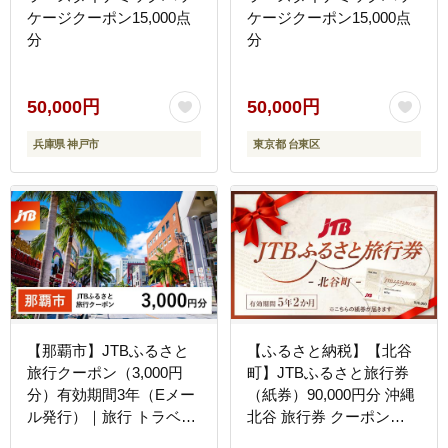
ケージクーポン15,000点
ケージクーポン15,000点
分
分
50,000円
50,000円
兵庫県 神戸市
東京都 台東区
【那覇市】JTBふるさと
【ふるさと納税】【北谷
旅行クーポン（3,000円
町】JTBふるさと旅行券
分）有効期間3年（Eメー
（紙券）90,000円分 沖縄
ル発行）｜旅行 トラベル
北谷 旅行券 クーポン
予約 国内旅行 JTB 宿泊
JTB 旅行クーポン 紙券