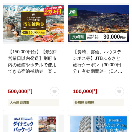
【150,000円分】【最短2
【長崎、雲仙、ハウステ
営業日以内発送】別府市
ンボス等】JTBふるさと
内の旅館やホテルで使用
旅行クーポン（30,000円
できる宿泊補助券 楽し
分）有効期間3年（Eメー
い旅の思い出を！ 宿泊券
ル発行）｜旅行 トラベル
大分県 別府市 3000円
予約 国内旅行 JTB 宿泊
15000円 3万円 9万円 15
観光 体験 旅行券 宿泊券
500,000円
100,000円
万円 30万円 ホテル 旅館
旅行予約 温泉 ホテル 旅
大分県 別府市
長崎県 長崎県
温泉 旅行 観光 トラベル
館 チケット 子供 子連れ
宿泊補助券 チケット クー
カップル 家族 人気 おす
ポン 宿泊 お泊り 別府温
すめ 旅行クーポン 店頭
泉 別府観光 地獄めぐり
オンライン ネット予約 電
旅 おすすめ 人気 体験型
話 有効期間3年