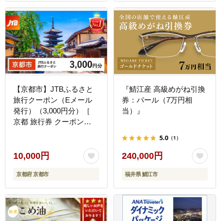
【京都市】JTBふるさと
『鯖江産 高級めがね引換
旅行クーポン（Eメール
券：パール（7万円相
発行）（3,000円分）［
当）』
京都 旅行券 クーポン
JTB 旅行クーポン Eメー
5.0
（1）
ル発行 クーポン 旅行 ギ
フト 宿泊券 ホテル 旅館
10,000円
240,000円
宿泊 観光 グルメ 人気 お
京都府 京都市
福井県 鯖江市
すすめ ふるさと納税 ］