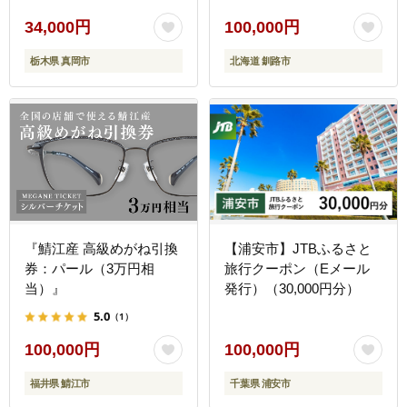
グルメ 栃木県 真岡市 送
料無料
34,000円
100,000円
栃木県 真岡市
北海道 釧路市
『鯖江産 高級めがね引換
【浦安市】JTBふるさと
券：パール（3万円相
旅行クーポン（Eメール
当）』
発行）（30,000円分）
5.0
（1）
100,000円
100,000円
福井県 鯖江市
千葉県 浦安市