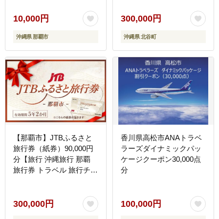
観光 体験 旅行券 宿泊券
クーポン 旅行 ギフト ホ
旅行予約 ホテル 旅館 チ
テル 宿泊 観光 リゾート
10,000円
300,000円
ケット 子供 子連れ カッ
人気 おすすめ ふるさと納
沖縄県 那覇市
沖縄県 北谷町
プル 家族 人気 おすすめ
税
旅行クーポン 店頭 オンラ
イン ネット予約 電話 有
効期間3年
【那覇市】JTBふるさと
香川県高松市ANAトラベ
旅行券（紙券）90,000円
ラーズダイナミックパッ
分【旅行 沖縄旅行 那覇
ケージクーポン30,000点
旅行券 トラベル 旅行チケ
分
ット 沖縄県 那覇市
JDS01】
300,000円
100,000円