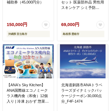
補助券（45,000円分）
セット 医薬部外品 男性用
スキンケア シミ予防
(※)・シワ改善オールイ
ンワンセラム 島根県雲南
市/サントリーウエルネス
150,000円
69,000円
株式会社 [AIDJ011]
沖縄県 宮古島市
島根県 雲南市
【ANA's Sky Kitchen】
北海道釧路市ANAトラベ
ANA国際線エコノミーク
ラーズダイナミックパッ
ラス機内食（和食）12個
ケージクーポン30,000点
入り | 冷凍 おかず 惣菜
分_F4F-1474
時短 保存食 お取り寄せ