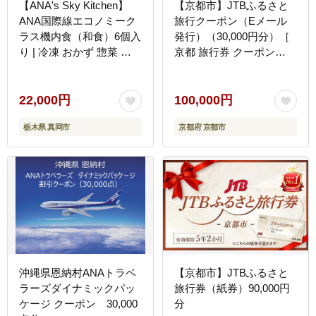
【ANA's Sky Kitchen】
【京都市】JTBふるさと
ANA国際線エコノミーク
旅行クーポン（Eメール
ラス機内食（和食）6個入
発行）（30,000円分）［
り | 冷凍 おかず 惣菜 時
京都 旅行券 クーポン
短 保存食 お取り寄せ グ
JTB 旅行クーポン Eメー
ルメ 栃木県 真岡市 送料
ル発行 クーポン 旅行 ギ
無料
フト 宿泊券 ホテル 旅館
22,000円
100,000円
宿泊 観光 グルメ 人気 お
栃木県 真岡市
京都府 京都市
すすめ ふるさと納税 ］
沖縄県恩納村ANAトラベ
【京都市】JTBふるさと
ラーズダイナミックパッ
旅行券（紙券）90,000円
ケージ クーポン 30,000
分