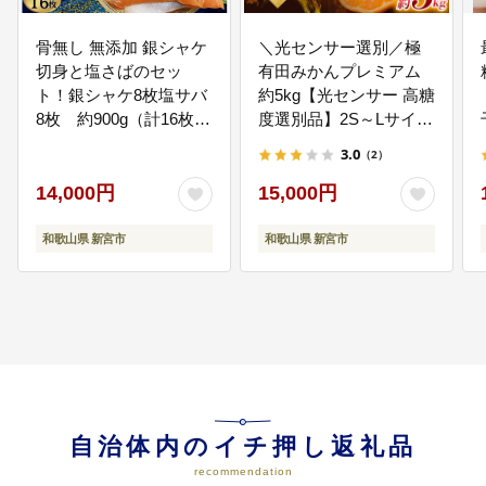
骨無し 無添加 銀シャケ
＼光センサー選別／極
切身と塩さばのセッ
有田みかんプレミアム
07
◇東京大学との連携事業の推進◇
ト！銀シャケ8枚塩サバ
約5kg【光センサー 高糖
・当市では、東京大学と連携協定
8枚 約900g（計16枚）
度選別品】2S～Lサイズ
を締結し、熊野学等の連携事業を
/ サケ 鮭 シャケ サバ 塩
有機質肥料100% ※2026
3.0
実施しています。頂いた寄附額か
（2）
サバ 冷凍 おかず 魚 お
年11月～2027年1月に順
ら経費等を除いた5割を東京大学の
魚 魚介 海鮮 安心 人気
次発送予定 ※北海道・
14,000円
15,000円
基金に寄附し、熊野学関連事業の
大容量 小分け ふっくら
沖縄・離島への配送不
ために役立てます。
やわらか 美味しい 焼き
可 【nuk155G】
和歌山県 新宮市
和歌山県 新宮市
魚 骨なし【nss512B】
自治体内のイチ押し返礼品
recommendation