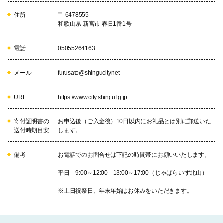
住所
〒 6478555
和歌山県 新宮市 春日1番1号
電話
05055264163
メール
furusato@shingucity.net
URL
https://www.city.shingu.lg.jp
寄付証明書の
お申込後（ご入金後）10日以内にお礼品とは別に郵送いた
送付時期目安
します。
備考
お電話でのお問合せは下記の時間帯にお願いいたします。
平日 9:00～12:00 13:00～17:00（じゃばらいず北山）
※土日祝祭日、年末年始はお休みをいただきます。