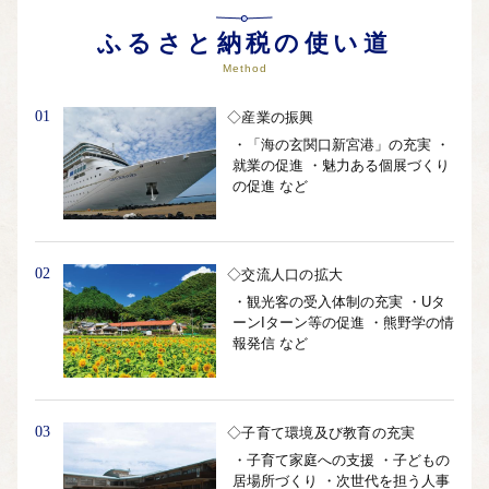
自治体ホームページは
こちら
（外部サイト）
外部サイトへ遷移します。
ふるさと納税の使い道
個人情報の保護は遷移先サイトの方針に従います。
Method
01
◇産業の振興
・「海の玄関口新宮港」の充実 ・
就業の促進 ・魅力ある個展づくり
の促進 など
02
◇交流人口の拡大
・観光客の受入体制の充実 ・Uタ
ーンIターン等の促進 ・熊野学の情
報発信 など
03
◇子育て環境及び教育の充実
・子育て家庭への支援 ・子どもの
居場所づくり ・次世代を担う人事