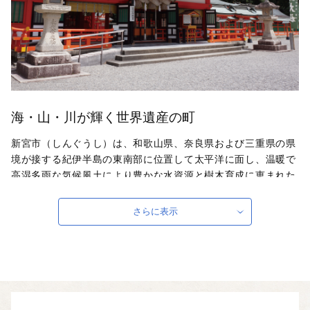
海・山・川が輝く世界遺産の町
新宮市（しんぐうし）は、和歌山県、奈良県および三重県の県
境が接する紀伊半島の東南部に位置して太平洋に面し、温暖で
高湿多雨な気候風土により豊かな水資源と樹木育成に恵まれた
素晴らしい自然環境の中にあります。歴史的に古くは、神武天
皇東征のコースにあって、日本書紀などには熊野神邑（くまの
さらに表示
かんのむら）と呼ばれ、熊野信仰の中心都市として栄えまし
た。中世には熊野速玉大社の門前町として発展。明治以降は熊
野材の生産地、製紙業や製材業で繁栄した歴史を持ち、今日ま
で熊野地方の行政、経済、文化、教育の中心都市として発展し
てきました。