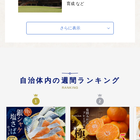
育成 など
さらに表示
04
◇安全で安心な暮らしの向上
・安心な医療体制 ・防災力の向上
・環境にやさしいまちづくりの推
進 など
05
◇歴史文化・芸術の振興
自治体内の週間ランキング
・佐藤春夫記念館の維持、管理 ・
RANKING
新宮城跡の維持管理 ・世界遺産
「熊野古道の保全」 など
1
2
06
◇新宮市におまかせ
・新宮市が行う各種事業に活用さ
せていただきます。