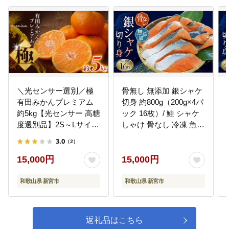
＼光センサー選別／極
骨無し 無添加 銀シャケ
有田みかんプレミアム
切身 約800g（200g×4パ
約5kg【光センサー 高糖
ック 16枚）/ 鮭 シャケ
度選別品】2S～Lサイズ
しゃけ 骨なし 冷凍 魚
有機質肥料100% ※2026
魚介 人気 小分けできる
3.0
（2）
年11月～2027年1月に順
ごはんのお供 ふっくら
次発送予定 ※北海道・
とした やわらかい 美味
15,000円
15,000円
沖縄・離島への配送不
しい【nss502C】
可 【nuk155G】
和歌山県 新宮市
和歌山県 新宮市
返礼品はこちら