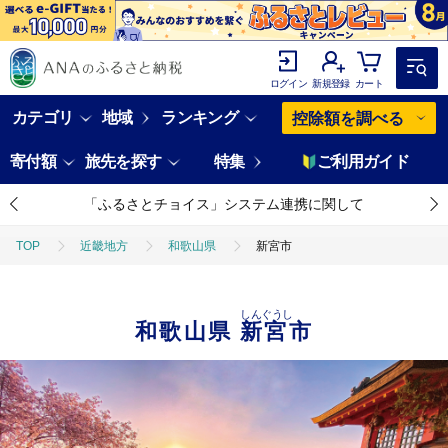
ログイン
新規登録
カート
カテゴリ
地域
ランキング
控除額を調べる
寄付額
旅先を探す
特集
ご利用ガイド
「ふるさとチョイス」システム連携に関して
TOP
近畿地方
和歌山県
新宮市
しんぐうし
和歌山県
新宮市