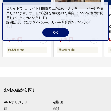
当サイトでは、サイト利便性向上のため、クッキー（Cookie）を使
用しています。サイトの閲覧を継続された場合、Cookieの利用に同
八代市 令和8年熊本地震
氷川町 令和8年熊本地震
意したことものといたします。
災害支援【返礼品な
災害支援【返礼品な
詳細については
プライバシーポリシー
をお読みください。
し】
し】
OK
1,000円
5,000円
1
熊本県 八代市
熊本県 氷川町
お礼の品から探す
ANAオリジナル
定期便
酒
肉類