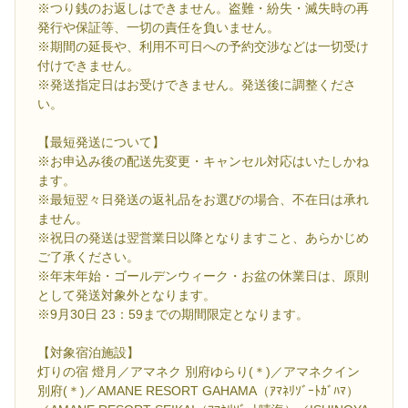
※つり銭のお返しはできません。盗難・紛失・滅失時の再
発行や保証等、一切の責任を負いません。
※期間の延長や、利用不可日への予約交渉などは一切受け
付けできません。
※発送指定日はお受けできません。発送後に調整くださ
い。
【最短発送について】
※お申込み後の配送先変更・キャンセル対応はいたしかね
ます。
※最短翌々日発送の返礼品をお選びの場合、不在日は承れ
ません。
※祝日の発送は翌営業日以降となりますこと、あらかじめ
ご了承ください。
※年末年始・ゴールデンウィーク・お盆の休業日は、原則
として発送対象外となります。
※9月30日 23：59までの期間限定となります。
【対象宿泊施設】
灯りの宿 燈月／アマネク 別府ゆらり(＊)／アマネクイン
別府(＊)／AMANE RESORT GAHAMA（ｱﾏﾈﾘｿﾞｰﾄｶﾞﾊﾏ）