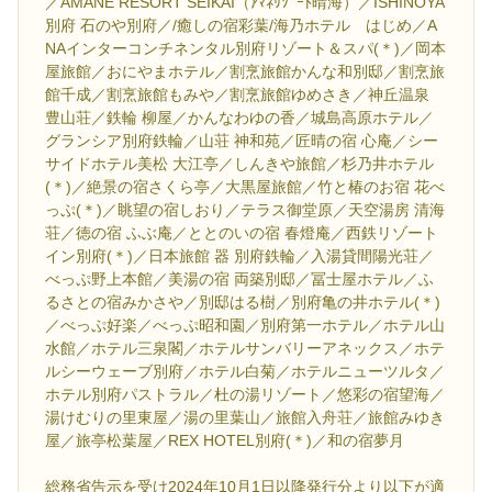
／AMANE RESORT SEIKAI（ｱﾏﾈﾘｿﾞｰﾄ晴海）／ISHINOYA
別府 石のや別府／/癒しの宿彩葉/海乃ホテル はじめ／A
NAインターコンチネンタル別府リゾート＆スパ(＊)／岡本
屋旅館／おにやまホテル／割烹旅館かんな和別邸／割烹旅
館千成／割烹旅館もみや／割烹旅館ゆめさき／神丘温泉
豊山荘／鉄輪 柳屋／かんなわゆの香／城島高原ホテル／
グランシア別府鉄輪／山荘 神和苑／匠晴の宿 心庵／シー
サイドホテル美松 大江亭／しんきや旅館／杉乃井ホテル
(＊)／絶景の宿さくら亭／大黒屋旅館／竹と椿のお宿 花べ
っぷ(＊)／眺望の宿しおり／テラス御堂原／天空湯房 清海
荘／徳の宿 ふぶ庵／ととのいの宿 春燈庵／西鉄リゾート
イン別府(＊)／日本旅館 器 別府鉄輪／入湯貸間陽光荘／
べっぷ野上本館／美湯の宿 両築別邸／冨士屋ホテル／ふ
るさとの宿みかさや／別邸はる樹／別府亀の井ホテル(＊)
／べっぷ好楽／べっぷ昭和園／別府第一ホテル／ホテル山
水館／ホテル三泉閣／ホテルサンバリーアネックス／ホテ
ルシーウェーブ別府／ホテル白菊／ホテルニューツルタ／
ホテル別府パストラル／杜の湯リゾート／悠彩の宿望海／
湯けむりの里東屋／湯の里葉山／旅館入舟荘／旅館みゆき
屋／旅亭松葉屋／REX HOTEL別府(＊)／和の宿夢月
総務省告示を受け2024年10月1日以降発行分より以下が適