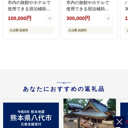
市内の旅館やホテルで
市内の旅館やホテルで
使用できる宿泊補助
使用できる宿泊補助
3
券 楽しい旅の思い出
券 楽しい旅の思い出
100,000円
300,000円
1
を！ 宿泊券 大分県 別府
を！ 宿泊券 大分県 別府
市 3000円 15000円 3万
市 3000円 15000円 3万
大分県 別府市
大分県 別府市
円 9万円 15万円 30万円
円 9万円 15万円 30万円
ホテル 旅館 温泉 旅行
ホテル 旅館 温泉 旅行
観光 トラベル 宿泊補助
観光 トラベル 宿泊補助
券 チケット クーポン 宿
券 チケット クーポン 宿
泊 お泊り 別府温泉 別府
泊 お泊り 別府温泉 別府
観光 地獄めぐり 旅 おす
観光 地獄めぐり 旅 おす
すめ 人気 体験型 節約
すめ 人気 体験型 節約
_B030-004
_B030-005
あなたにおすすめの返礼品