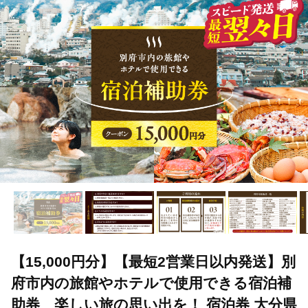
TOP
旅行・宿泊・体験
宿泊券
【15,000円分】【最短2営
TOP
旅行・宿泊・体験
体験チケット
【15,000円分】【最
TOP
旅行・宿泊・体験
体験チケット
温泉
【15,0
【15,000円分】【最短2営業日以内発送】別
府市内の旅館やホテルで使用できる宿泊補
助券 楽しい旅の思い出を！ 宿泊券 大分県