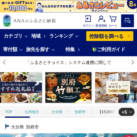
ログイン
新規登録
カート
カテゴリ
地域
ランキング
控除額を調べる
寄付額
旅先を探す
特集
ご利用ガイド
「ふるさとチョイス」システム連携に関して
+5
TOP
九州地方
大分県
別府市
【15,000円分】【最短
TOP
旅行・宿泊・体験
【15,000円分】【最短2営業日以内発送】別
大分県
別府市
TOP
旅行・宿泊・体験
パッケージ旅行
その他
【15