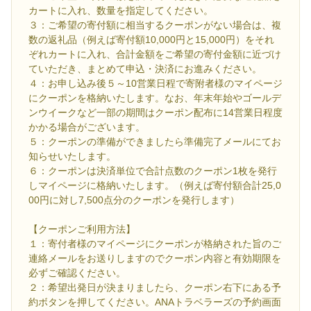
カートに入れ、数量を指定してください。
３：ご希望の寄付額に相当するクーポンがない場合は、複
数の返礼品（例えば寄付額10,000円と15,000円）をそれ
ぞれカートに入れ、合計金額をご希望の寄付金額に近づけ
ていただき、まとめて申込・決済にお進みください。
４：お申し込み後５～10営業日程で寄附者様のマイページ
にクーポンを格納いたします。なお、年末年始やゴールデ
ンウイークなど一部の期間はクーポン配布に14営業日程度
かかる場合がございます。
５：クーポンの準備ができましたら準備完了メールにてお
知らせいたします。
６：クーポンは決済単位で合計点数のクーポン1枚を発行
しマイページに格納いたします。（例えば寄付額合計25,0
00円に対し7,500点分のクーポンを発行します）
【クーポンご利用方法】
１：寄付者様のマイページにクーポンが格納された旨のご
連絡メールをお送りしますのでクーポン内容と有効期限を
必ずご確認ください。
２：希望出発日が決まりましたら、クーポン右下にある予
約ボタンを押してください。ANAトラベラーズの予約画面