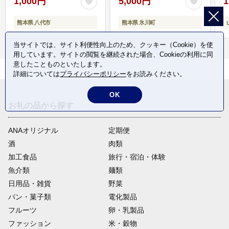
1,000円
5,000円
1
熊本県 八代市
熊本県 氷川町
当サイトでは、サイト利便性向上のため、クッキー（Cookie）を使
用しています。サイトの閲覧を継続された場合、Cookieの利用に同
意したことものといたします。
詳細については
プライバシーポリシー
をお読みください。
OK
お礼の品から探す
ANAオリジナル
定期便
酒
肉類
加工食品
旅行・宿泊・体験
魚介類
麺類
日用品・雑貨
野菜
パン・菓子類
電化製品
フルーツ
卵・乳製品
ファッション
米・穀物