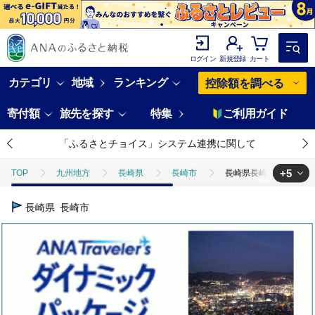
ログイン
新規登録
カート
カテゴリ
地域
ランキング
控除額を調べる
寄付額
旅先を探す
特集
ご利用ガイド
「ふるさとチョイス」システム連携に関して
+5
TOP
九州地方
長崎県
長崎市
長崎県長崎市 ANAト
TOP
ANAオリジナル
長崎県長崎市 ANAトラベラーズダイナミック
長崎県
長崎市
TOP
ANAオリジナル
ANA関連返礼品
長崎県長崎市 ANA
TOP
ANAオリジナル
ANA関連返礼品
ダイナミックパッケ
TOP
旅行・宿泊・体験
長崎県長崎市 ANAトラベラーズダイナミッ
TOP
旅行・宿泊・体験
パッケージ旅行
長崎県長崎市 AN