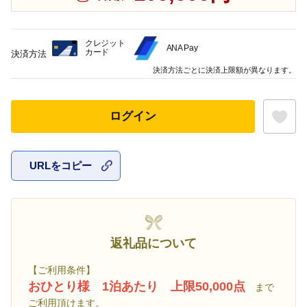
クレジット
ANA Pay
カード
決済方法
決済方法ごとに決済上限額が異なります。
ログイン
URLをコピー
お気に入
返礼品について
【ご利用条件】
おひとり様 1泊あたり 上限50,000点
まで
ご利用頂けます。