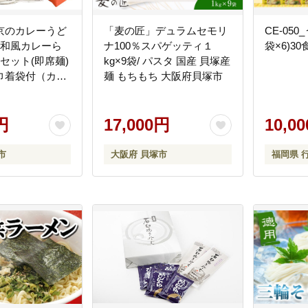
京のカレーうど
「麦の匠」デュラムセモリ
CE-05
の和風カレーら
ナ100％スパゲッティ１
袋×6)3
セット(即席麺)
kg×9袋/ パスタ 国産 貝塚産
巾着袋付（カレ
麺 もちもち 大阪府貝塚市
みみこう）
円
17,000円
10,0
市
大阪府 貝塚市
福岡県 