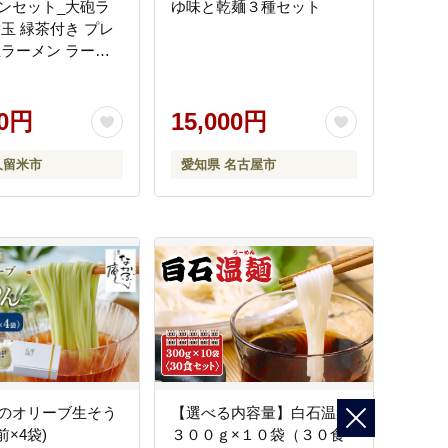
ンセット_大砲ラ
ゆ味と乾麺３種セット
替玉 緑茶付き プレ
生ラーメン ラーメ
メン 各 2食 計 4食
凍 豚骨 濃厚 まろ
ってり ご当地ラー
00円
15,000円
ープ お店の味 屋台
 呼び戻しスープ
久留米市
愛知県 名古屋市
 お取り寄せ グル
県 久留米市 送料無
のオリーブ生そう
【選べる内容量】白石温麺
前×4袋)
３００ｇ×１０袋（３０食