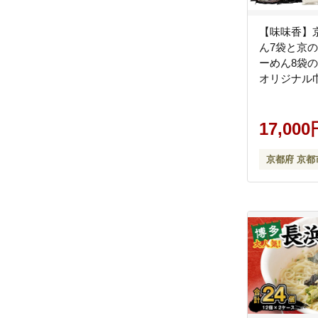
【味味香】
ん7袋と京
ーめん8袋の
オリジナル
ー/うどん/
17,000
京都府 京都