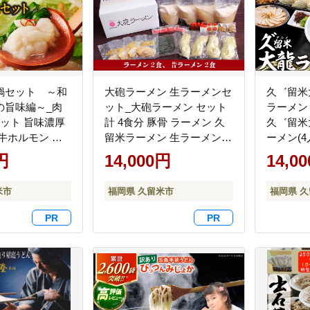
鍋セット ～和
大砲ラーメン 生ラーメンセ
久゛留米
の旨味編～_肉
ット_大砲ラーメン セット
ラーメン
セット 旨味濃厚
計 4食分 豚骨 ラーメン 久
久゛留米
牛ホルモン ホ
留米ラーメン 生ラーメン
ーメン(4
牛肉 肉 和牛 旨
自家製 生麺 本場の味 チャ
久留米 
円
14,000円
14,0
ース しょうゆ味
ーシュー 呼び戻しスープ
めん 生
スープ ちゃんぽ
麺類 ご当地ラーメン 食べ
ュー あ
米市
福岡県 久留米市
福岡県 
 冷凍 名物 お取
比べ 九州 福岡県 久留米市
ルメ 九
り寄グルメ ご
お取り寄せ お取り寄せグル
メン ス
福岡県 久留米
メ 食品 送料無料_Br001
ラーメン
Cn106
九州 福
無料 冷
生麺_Br0