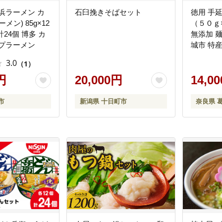
浜ラーメン カ
石臼挽きそばセット
徳用 手
メン) 85g×12
（５０ｇ
計24個 博多 カ
無添加 麺
ップラーメン
城市 特産
3.0
（1）
円
20,000円
14,0
市
新潟県 十日町市
奈良県 