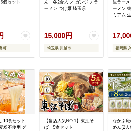
g 6個セット
ん 各2食入 ／ ガンジャ ラ
生ラーメ
ーメン つけ麺 埼玉県
ーメン 
ミアム 
ン 昔ラー
セット 冷
円
15,000円
やか こ
17,0
メン ス
ラーメン
島町
埼玉県 川越市
福岡県 
本場の味
メ 福岡
料_Br002
ん 10食セット
【当店人気NO.1】東江そ
なかぶ庵
麦粉不使用 グ
ば 5食セット
めん(2人