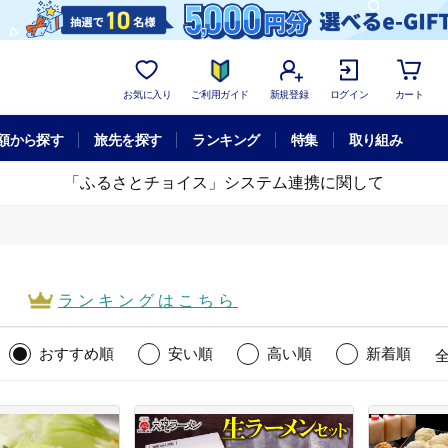
お気に入り
ご利用ガイド
新規登録
ログイン
カート
額から探す
旅先を探す
ランキング
特集
取り組み
「ふるさとチョイス」システム連携に関して
ランキング
はこちら
おすすめ順
安い順
高い順
新着順