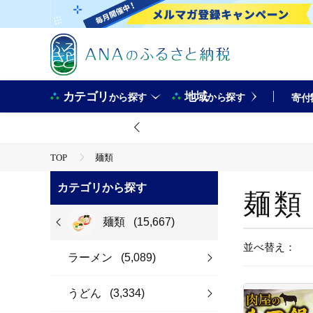
カテゴリ
地域
から探す
から探す
寄付
TOP
麺類
カテゴリから探す
麺類
麺類
(15,667)
並べ替え：
ラーメン
(5,089)
うどん
(3,334)