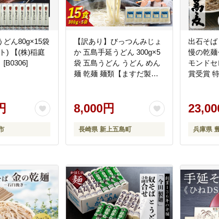
どん80g×15袋
【訳あり】びっつんみじょ
出石そば
株)稲庭
か 五島手延うどん 300g×5
慢の乾麺
B0306]
袋 五島うどん うどん めん
モンドセ
麺 乾麺 麺類【ますだ製
賞受賞 
麺】 [RAM038]
ば つゆ付
り直送 
円
8,000円
業45年 
23,0
造 蕎麦 
統 但馬 
市
長崎県 新上五島町
兵庫県 