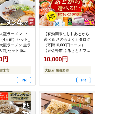
大龍ラーメン 生
【有効期限なし】あとから
（4人前）セット_
選べる さのちょくカタログ
大龍ラーメン 生ラ
（寄附10,000円コース）
人前)セット 豚骨
【泉佐野市 ふるさとギフト
ラーメン 自家製 生
4000品以上 高評価 肉 ビー
00円
10,000円
ラーメン チャーシ
ル 海鮮 野菜 定期便 タオル
とくちサッパリ グ
ティッシュ 後から カタロ
久留米市
大阪府 泉佐野市
州グルメ 豚骨ラー
グギフト あとからセレク
ープ ご当地 ご当地
ト】 sn021
 食品 お取り寄せ
岡県 久留米市 送料
蔵 お土産 とんこつ
14