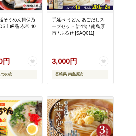
【手延そうめん揖保乃
手延べ うどん あごだしス
S上級品 赤帯 40
ープセット 計4食 / 南島原
市 / ふるせ [SAQ011]
00円
3,000円
たつの市
長崎県 南島原市