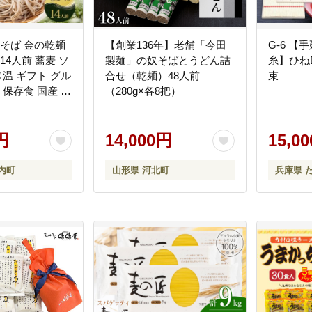
 そば 金の乾麺
【創業136年】老舗「今田
G-6 
計14人前 蕎麦 ソ
製麺」の奴そばとうどん詰
糸】ひねD
常温 ギフト グル
合せ（乾麺）48人前
束
 保存食 国産 七
（280g×各8把）
そば 北海道産 日
寄せ まとめ買
製
円
14,000円
15,0
内町
山形県 河北町
兵庫県 