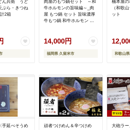
どん兵衛 うど
肉屋のもつ鍋セット ～和
楠本屋の
天ぷら・きつね
牛ホルモンの旨味編～_肉
（和歌山
計2箱
屋 もつ鍋 セット 旨味濃厚
ット
牛もつ鍋 和牛ホルモン ホ
ルモン 国産 牛肉 肉 和牛 旨
味編 ?油ベース しょうゆ味
円
オリジナルスープ ちゃんぽ
14,000円
12,0
ん麺 小分け 冷凍 名物 お取
り寄せ お取り寄グルメ ご
市
福岡県 久留米市
和歌山県
当地グルメ 福岡県 久留米
市 送料無料_Cn106
〈手延べそうめ
頑者つけめん＆辛つけめ
大砲ラー