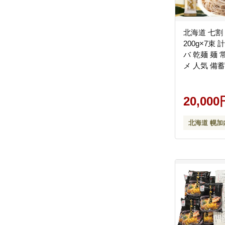
北海道 七割
200g×7束 
バ 乾麺 麺 
メ 人気 備蓄
割そば 7割
本製 お取り
い 霧立そば
20,000
北海道 幌加