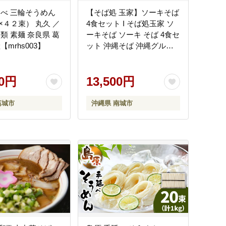
延べ 三輪そうめん
【そば処 玉家】ソーキそば
×４２束） 丸久 ／
4食セット I そば処玉家 ソ
類 素麺 奈良県 葛
ーキそば ソーキ そば 4食セ
【mrhs003】
ット 沖縄そば 沖縄グルメ
そばセット 料理用 ギフト 4
食 セット 沖縄県 南城市 ふ
00円
るさと納税 そば処 玉家 南
13,500円
風原店
葛城市
沖縄県 南城市