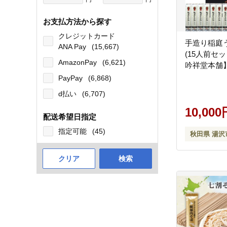
お支払方法から探す
クレジットカード
手造り稲庭う
ANA Pay
(15,667)
(15人前セット) 【(
AmazonPay
(6,621)
吟祥堂本舗】[
PayPay
(6,868)
d払い
(6,707)
10,000
配送希望日指定
指定可能
(45)
秋田県 湯沢
クリア
検索