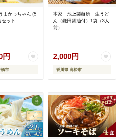
0_うまかっちゃん (5
本家 池上製麺所 生うど
0食セット
ん（鎌田醤油付）1袋（3人
前）
00円
2,000円
行橋市
香川県 高松市