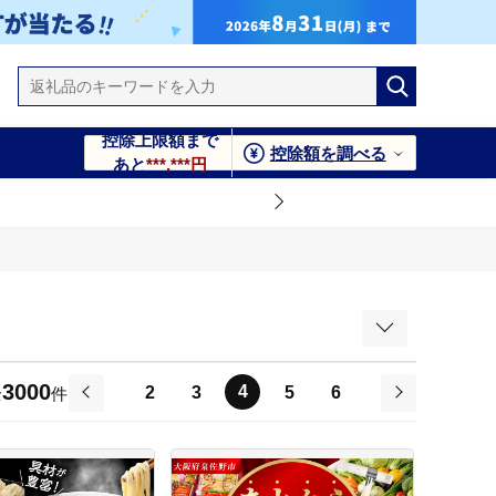
控除上限額まで
控除額を調べる
あと
***,***円
3000
4
2
3
5
6
全
件
前
次