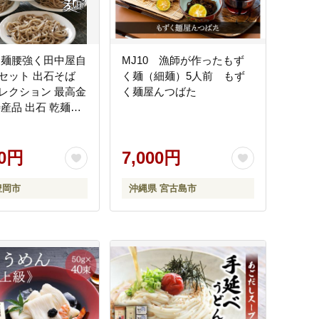
 麺腰強く田中屋自
MJ10 漁師が作ったもず
セット 出石そば
く麺（細麺）5人前 もず
レクション 最高金
く麺屋んつばた
特産品 出石 乾麺そ
き 24人前 工場よ
田中屋食品 老舗 創
受賞歴多数 国内製
00円
7,000円
ソバ 麺類 お中元 伝
豊岡 コウノトリ
豊岡市
沖縄県 宮古島市