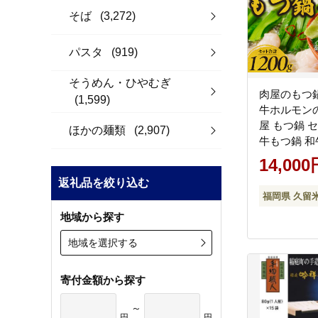
そば
(3,272)
パスタ
(919)
そうめん・ひやむぎ
肉屋のもつ
(1,599)
牛ホルモン
屋 もつ鍋 
ほかの麺類
(2,907)
牛もつ鍋 和
ルモン 国産 
14,000
味編 ?油ベ
返礼品を絞り込む
オリジナル
福岡県 久留
ん麺 小分け
地域から探す
り寄せ お取
当地グルメ 
地域を選択する
市 送料無料_
寄付金額から探す
～
円
円