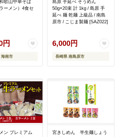
和歌山中華そば
島原 手延べ そうめん
ラーメン）4食セ
50g×20束 計 1kg / 島原 手
延べ 麺 乾麺 上級品 / 南島
原市 / こじま製麺 [SAZ022]
00円
6,000円
 海南市
長崎県 南島原市
メン プレミアム
宮きしめん 半生麺しょう