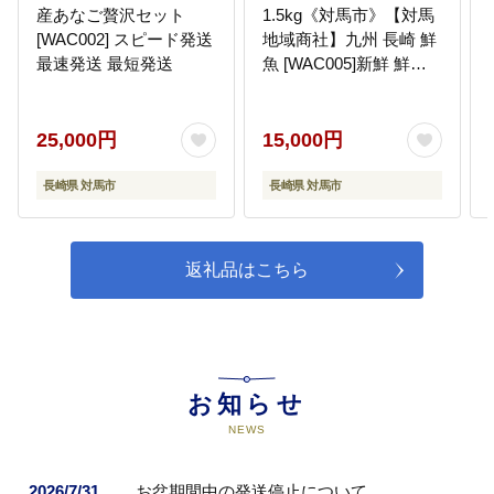
産あなご贅沢セット
1.5kg《対馬市》【対馬
[WAC002] スピード発送
地域商社】九州 長崎 鮮
最速発送 最短発送
魚 [WAC005]新鮮 鮮度
直送 冷蔵 鮮魚 刺身 海
鮮 魚介 鯛めし 煮付け
魚 ぶり まぐろ 刺し身
25,000円
15,000円
定置網 おかず 一品 味噌
汁 塩焼き 鮪 マグロ
長崎県 対馬市
長崎県 対馬市
返礼品はこちら
お知らせ
NEWS
2026/7/31
お盆期間中の発送停止について