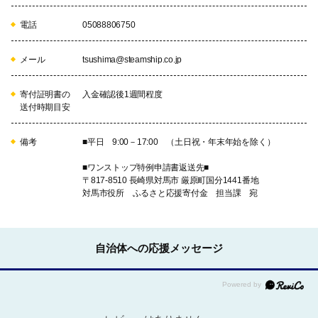
電話
05088806750
メール
tsushima@steamship.co.jp
寄付証明書の
入金確認後1週間程度
送付時期目安
備考
■平日 9:00－17:00 （土日祝・年末年始を除く）
■ワンストップ特例申請書返送先■
〒817-8510 長崎県対馬市 厳原町国分1441番地
対馬市役所 ふるさと応援寄付金 担当課 宛
自治体への応援メッセージ