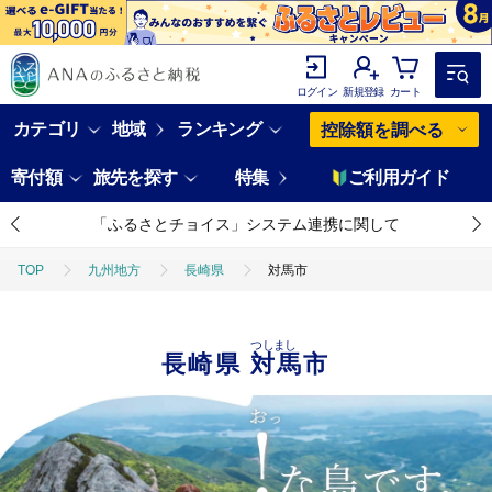
ログイン
新規登録
カート
カテゴリ
地域
ランキング
控除額を調べる
寄付額
旅先を探す
特集
ご利用ガイド
「ふるさとチョイス」システム連携に関して
TOP
九州地方
長崎県
対馬市
つしまし
長崎県
対馬市