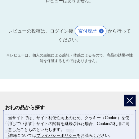
レビューはありません。
レビューの投稿は、ログイン後
寄付履歴
から行って
ください。
※レビューは、個人の主観による感想・体感によるもので、商品の効果や性
能を保証するものではありません。
お礼の品から探す
当サイトでは、サイト利便性向上のため、クッキー（Cookie）を使
ANAオリジナル
定期便
用しています。サイトの閲覧を継続された場合、Cookieの利用に同
意したことものといたします。
酒
肉類
詳細については
プライバシーポリシー
をお読みください。
加工食品
旅行・宿泊・体験