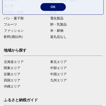
魚介類
麺類
OK
日用品・雑貨
野菜
パン・菓子類
電化製品
フルーツ
卵・乳製品
ファッション
米・穀物
飲料(酒以外)
返礼品なし
地域から探す
北海道エリア
東北エリア
関東エリア
中部エリア
近畿エリア
中国エリア
四国エリア
九州エリア
沖縄エリア
ふるさと納税ガイド