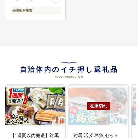
スピード発送 最速発送
最短発送
長崎県 対馬市
自治体内のイチ押し返礼品
recommendation
【1週間以内発送】対馬
対馬 活〆 島魚 セット