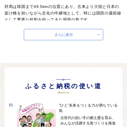
対馬は韓国まで49.5kmの位置にあり、古来より大陸と日本の
架け橋を担いながら文化の中継地として、時には国防の最前線
として重要な役割を担ってきた国境の島です。
自治体ホームページは
こちら
（外部サイト）
さらに表示
外部サイトへ遷移します。
個人情報の保護は遷移先サイトの方針に従います。
ふるさと納税の使い道
Method
01
“ひと”未来をつくる力が満ちている
島
次世代の担い手の郷土愛を育み、
みんなが活躍する島づくりを推進