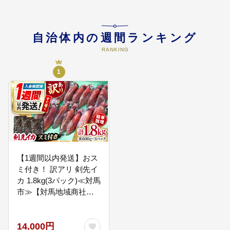
04
“ふるさと”自慢したい島・選ばれる
島
自治体内の週間ランキング
島固有の自然、歴史の保全・活用
RANKING
に努めます。
1
05
“しまづくり”市長おまかせ
「国境の島 対馬」のしまづくり
に活用します。
【1週間以内発送】おス
ミ付き！ 訳アリ 剣先イ
カ 1.8kg(3パック)≪対馬
市≫【対馬地域商社】
冷凍配送 新鮮 いか 簡単
調理 産地直送 小分け イ
14,000円
カスミパスタ [WAC051]