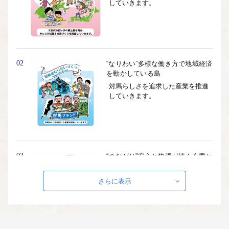
していきます。
02
“なりわい”多様な働き方で地域経済
を動かしている島
対馬らしさを追求した産業を推進
していきます。
03
“つながり”安心と快適が続く心豊か
な暮らしがある島
健康に暮らせる島、協働による島
さらに表示
づくりを醸成します。