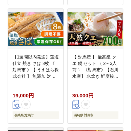
【1週間以内発送】藻塩
【 対馬産 】 最高級 ク
仕立 焼き さば 8枚 《
エ 鍋 セット （ 2～3人
対馬市 》【 うえはら株
前 ） 《対馬市》【石川
式会社 】 無添加 対馬
水産】 水炊き 鮮度抜群
新鮮 塩焼き サバ 鯖 非
海鮮 [WAB007]
常食 常温 [WAI011] ス
19,000円
30,000円
ピード発送 最速発送 最
短発送
長崎県 対馬市
長崎県 対馬市