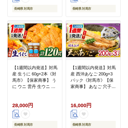
ホンミツバチ 日本蜜蜂
百花蜜 常温 [WAM012]
長崎県 対馬市
長崎県 対馬市
【1週間以内発送】対馬
【1週間以内発送】対馬
産 生うに 60g×2本《対
産 西沖あなご 200g×3
馬市》【保家商事】 う
パック《対馬市》【保
に ウニ 雲丹 生ウニ 海
家商事】 あなご 穴子
鮮 海産物 [WAA017] ス
アナゴ 海鮮 海産物 魚
ピード発送 最速発送 最
介 [WAA005] スピード
28,000円
16,000円
短発送
発送 最速発送 最短発送
長崎県 対馬市
長崎県 対馬市