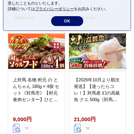
意したことものといたします。
詳細については
プライバシーポリシー
をお読みください。
長崎県 対馬市
長崎県 対馬市
OK
上対馬 名物 村元 の と
【2026年10月より順次
んちゃん 180g × 4個 セ
発送】【迷ったらコ
ット《対馬市》【村元
レ！】対馬産 幻の高級
食肉センター】ひとり
魚 クエ 500g《対馬
暮らし 豚肉 焼肉 ご当
市》【保家商事】 冷凍
地 味付き肉 郷土料理
配送 くえ アラ 切身 海
9,000円
21,000円
[WAU007]
鮮 鮮魚 魚介[WAA004]