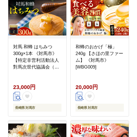
対馬 和蜂 はちみつ
和蜂のおかげ「極」
300g×1本 《対馬市》
240g 【さほの里ファー
【特定非営利活動法人
ム】 《対馬市》
對馬次世代協議会（対
[WBG009]
馬コノソレ）】 蜂蜜 ハ
チミツ 日本ミツバチ ニ
23,000円
20,000円
ホンミツバチ
[WAM034]
長崎県 対馬市
長崎県 対馬市