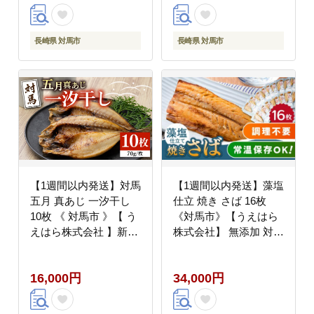
長崎県 対馬市
長崎県 対馬市
【1週間以内発送】対馬
【1週間以内発送】藻塩
五月 真あじ 一汐干し
仕立 焼き さば 16枚
10枚 《 対馬市 》【 う
《対馬市》【うえはら
えはら株式会社 】新鮮
株式会社】 無添加 対馬
アジ 干物 海産物 朝食
新鮮 塩焼き サバ 鯖 非
冷凍 [WAI009] スピード
常食 常温 [WAI017] ス
16,000円
34,000円
発送 最速発送 最短発送
ピード発送 最速発送 最
短発送