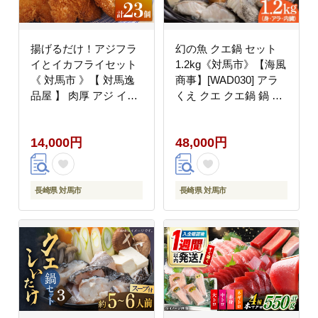
揚げるだけ！アジフラ
幻の魚 クエ鍋 セット
イとイカフライセット
1.2kg《対馬市》【海風
《 対馬市 》【 対馬逸
商事】[WAD030] アラ
品屋 】 肉厚 アジ イカ
くえ クエ クエ鍋 鍋 鍋
サクサク 海鮮 簡単調理
セット 高級魚 魚 希少
冷凍 [WAF024]
冷凍 長崎 九州 つしま
14,000円
48,000円
対馬市 海鮮 魚介 ちり
鍋 新鮮 海の幸 下処理
小分け
長崎県 対馬市
長崎県 対馬市