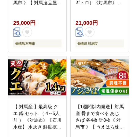
馬市 》【 対馬逸品屋
ギトロ）《対馬市》
】無添加 新鮮 冷凍 鍋
【対海】[WAH002] マ
海鮮 [WAF019]
グロ まぐろ 鮪 本鮪 本
25,000円
21,000円
マグロ 養殖 トロ 中ト
ロ 中とろ 赤身 ねぎと
ろ ネギトロ たたき 刺
身 冷凍 海鮮 魚 柵 お祝
長崎県 対馬市
長崎県 対馬市
い 贈答 スピード発送
最速発送 最短発送
【 対馬産 】最高級 ク
【1週間以内発送】対馬
エ 鍋 セット （ 4～5人
産 骨まで食べる あじ
前 ） 《対馬市》【石川
さば 各4枚 計8枚《 対
水産】 水炊き 鮮度抜群
馬市 》【 うえはら株式
海鮮 [WAB008]
会社 】 対馬 新鮮 干物