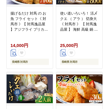
揚げるだけ 対馬 の お
使い道いろいろ！ 活〆
魚 フライ セット《 対
クエ （ アラ ） 切身大
馬市 》【 対馬逸品屋
《 対馬市 》 【 対馬逸
】アジフライ ブリカツ
品屋 】 海鮮 高級 鍋 お
揚げ物 フィッシュフラ
もてなし [WAF013]
イ 詰め合わせ
14,000円
25,000円
[WAF003]
長崎県 対馬市
長崎県 対馬市