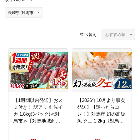
長崎県 対馬市
並べ替え:
【1週間以内発送】おス
【2026年10月より順次
ミ付き！ 訳アリ 剣先イ
発送】【迷ったらコ
カ 1.8kg(3パック)≪対
レ！】対馬産 幻の高級
馬市≫【対馬地域商
魚 クエ 1.2kg《対馬
社】 冷凍配送 新鮮 い
市》【保家商事】 刺身
か 簡単調理 産地直送
鍋 クエ鍋 海鮮 鮮魚 し