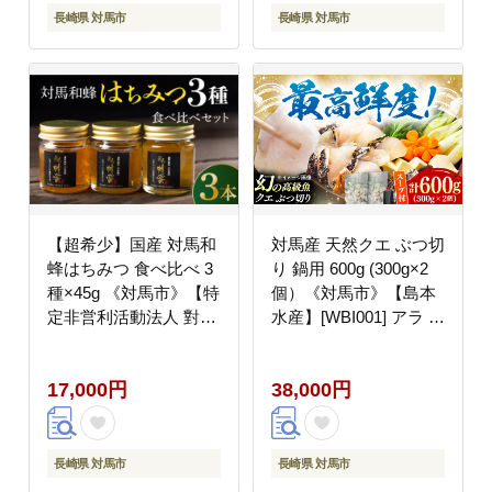
長崎県 対馬市
長崎県 対馬市
【超希少】国産 対馬和
対馬産 天然クエ ぶつ切
蜂はちみつ 食べ比べ 3
り 鍋用 600g (300g×2
種×45g 《対馬市》【特
個）《対馬市》【島本
定非営利活動法人 對馬
水産】[WBI001] アラ く
次世代協議会（対馬コ
え クエ クエ鍋 鍋 鍋セ
ノソレ）】 はちみつ ハ
ット 高級魚 魚 希少 冷
17,000円
38,000円
チミツ 蜂蜜 国産 長崎
凍 長崎 九州 つしま 対
非加熱 日本ミツバチ 二
馬市 海鮮 魚介 ちり鍋
ホンミツバチ 日本蜜蜂
新鮮 海の幸 下処理 小
百花蜜 常温 [WAM011]
分け
長崎県 対馬市
長崎県 対馬市