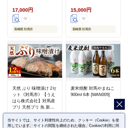
17,000円
15,000円
長崎県 対馬市
長崎県 対馬市
天然 ぶり 味噌漬け 2セ
麦米焼酎 対馬やまねこ
ット《対馬市》【うえ
900ml 6本 [WAN009]
はら株式会社】対馬産
ブリ 天然ブリ 魚 新鮮
冷凍 [WAI002]
当サイトでは、サイト利便性向上のため、クッキー（Cookie）を使
32,000円
29,000円
用しています。サイトの閲覧を継続された場合、Cookieの利用に同