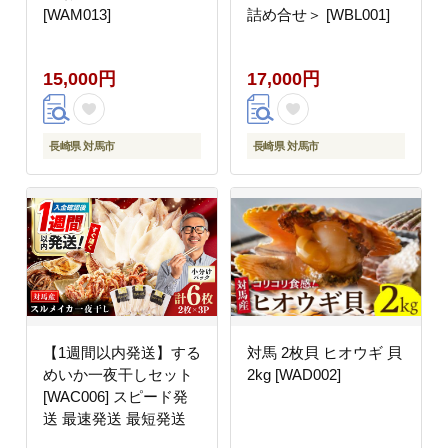
[WAM013]
詰め合せ＞ [WBL001]
15,000円
17,000円
長崎県 対馬市
長崎県 対馬市
【1週間以内発送】する
対馬 2枚貝 ヒオウギ 貝
めいか一夜干しセット
2kg [WAD002]
[WAC006] スピード発
送 最速発送 最短発送