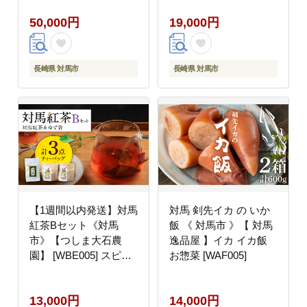
アジ 常温 魚介 魚 サバ
50,000円
19,000円
さば あじ [WAI079] ス
ピード発送 最速発送 最
短発送
長崎県 対馬市
長崎県 対馬市
【1週間以内発送】対馬
対馬 剣先イカ の いか
紅茶Bセット《対馬
飯 《 対馬市 》【 対馬
市》【つしま大石農
逸品屋 】イカ イカ飯
園】 [WBE005] スピー
お惣菜 [WAF005]
ド発送 最速発送 最短発
送
13,000円
14,000円