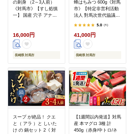
の刺身 （2～3人前）
蜂はちみつ 600g《対馬
《対馬市》【すし処慎
市》【特定非営利活動
一】 国産 穴子 アナゴ
法人 對馬次世代協議会
新鮮 鮮魚 冷凍
（対馬コノソレ）】 は
5.0
（1）
[WCO001]
ちみつ ハチミツ 蜂蜜
16,000円
41,000円
国産 長崎 非加熱 日本
ミツバチ 二ホンミツバ
チ 日本蜜蜂 百花蜜 常
温 [WAM010]
長崎県 対馬市
長崎県 対馬市
スープ が絶品！ クエ
【1週間以内発送】対馬
と（ アラ ）と しいた
産 本マグロ 3種 計
け の 鍋セット 2《 対
450g（赤身/中トロ/ネ