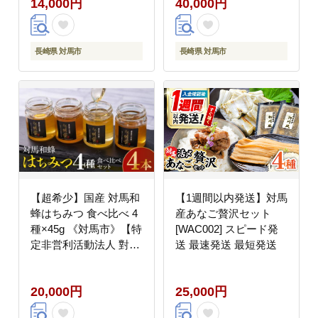
14,000円
40,000円
小分け イカスミパスタ
ゃぶしゃぶ [WAA014]
[WAC051] スピード発
送 最速発送 最短発送
長崎県 対馬市
長崎県 対馬市
【超希少】国産 対馬和
【1週間以内発送】対馬
蜂はちみつ 食べ比べ 4
産あなご贅沢セット
種×45g 《対馬市》【特
[WAC002] スピード発
定非営利活動法人 對馬
送 最速発送 最短発送
次世代協議会（対馬コ
ノソレ）】 はちみつ ハ
20,000円
25,000円
チミツ 蜂蜜 国産 長崎
非加熱 日本ミツバチ 二