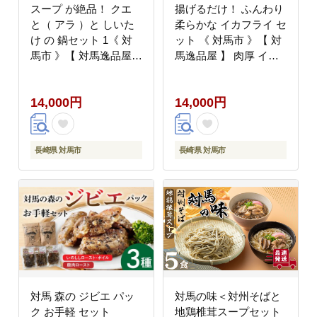
スープ が絶品！ クエ
揚げるだけ！ ふんわり
と（ アラ ）と しいた
柔らかな イカフライ セ
け の 鍋セット 1《 対
ット 《 対馬市 》【 対
馬市 》【 対馬逸品屋
馬逸品屋 】 肉厚 イカ
】無添加 新鮮 冷凍 鍋
サクサク 海鮮 簡単調理
海鮮 [WAF018]
冷凍 [WAF025]
14,000円
14,000円
長崎県 対馬市
長崎県 対馬市
対馬 森の ジビエ パッ
対馬の味＜対州そばと
ク お手軽 セット
地鶏椎茸スープセット