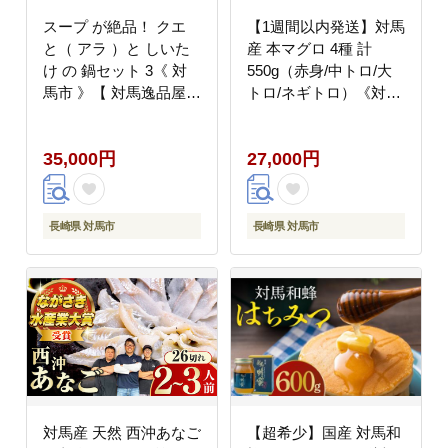
スープ が絶品！ クエ
【1週間以内発送】対馬
と（ アラ ）と しいた
産 本マグロ 4種 計
け の 鍋セット 3《 対
550g（赤身/中トロ/大
馬市 》【 対馬逸品屋
トロ/ネギトロ）《対馬
】無添加 新鮮 冷凍 鍋
市》【対海】[WAH003]
海鮮 [WAF020]
マグロ まぐろ 鮪 本鮪
35,000円
27,000円
本マグロ 養殖 トロ 中
トロ 中とろ 大トロ 大
とろ 赤身 ねぎとろ ネ
ギトロ たたき 刺身 冷
長崎県 対馬市
長崎県 対馬市
凍 海鮮 魚 柵 お祝い 贈
答 スピード発送 最速発
送 最短発送
対馬産 天然 西沖あなご
【超希少】国産 対馬和