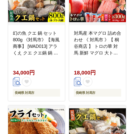
幻の魚 クエ 鍋 セット
対馬産 本マグロ 詰め合
800g 《対馬市》【海風
わせ 《 対馬市 》【 桐
商事】 [WAD013] アラ
谷商店 】 トロの華 対
くえ クエ クエ鍋 鍋 鍋
馬 新鮮 マグロ 大トロ
セット 高級魚 魚 希少
鮪 刺身 鮮度抜群
冷凍 長崎 九州 つしま
[WAQ003]
34,000円
18,000円
対馬市 海鮮 魚介 ちり
鍋 新鮮 海の幸 下処理
小分け
長崎県 対馬市
長崎県 対馬市