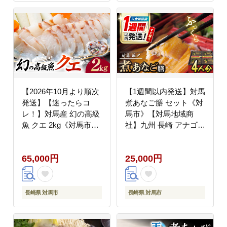
【2026年10月より順次
【1週間以内発送】対馬
発送】【迷ったらコ
煮あなご膳 セット《対
レ！】対馬産 幻の高級
馬市》【対馬地域商
魚 クエ 2kg《対馬市》
社】九州 長崎 アナゴ
【保家商事】 刺身 鍋
[WAC015] スピード発
クエ鍋 海鮮 鮮魚 しゃ
送 最速発送 最短発送
65,000円
25,000円
ぶしゃぶ [WAA003]
長崎県 対馬市
長崎県 対馬市