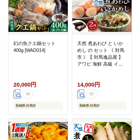
幻の魚クエ鍋セット
天然 煮あわび と いか
400g [WAD014]
めし の セット 《 対馬
市 》【 対馬逸品屋 】
アワビ 海鮮 高級 イカ
イカ飯 おかず
[WAF007]
20,000円
14,000円
長崎県 対馬市
長崎県 対馬市