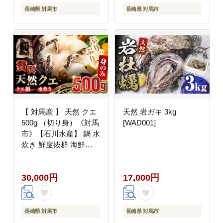
長崎県 対馬市
長崎県 対馬市
【 対馬産 】 天然 クエ
天然 岩ガキ 3kg
500g （切り身）《対馬
[WAD001]
市》【石川水産】 鍋 水
炊き 鮮度抜群 海鮮
[WAB004]
30,000円
17,000円
長崎県 対馬市
長崎県 対馬市