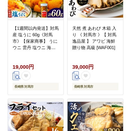
【1週間以内発送】対馬
天然 煮 あわび 木箱 入
産 塩うに 60g《対馬
り 《 対馬市 》【 対馬
市》【保家商事】 うに
逸品屋 】 アワビ 海鮮
ウニ 雲丹 塩ウニ 海鮮
贈り物 高級 [WAF001]
海産物 [WAA002] スピ
ード発送 最速発送 最短
19,000円
39,000円
発送
長崎県 対馬市
長崎県 対馬市