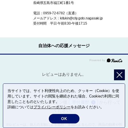
長崎県五島市福江町1番1号
電話：0959-72-6782（直通）
メールアドレス：kifukin@city.goto.nagasaki.jp
受付時間 平日 午前8:30-午後17:15
自治体への応援メッセージ
レビューはありません。
当サイトでは、サイト利便性向上のため、クッキー（Cookie）を使
用しています。サイトの閲覧を継続された場合、Cookieの利用に同
意したことものといたします。
レビューの投稿は、ログイン後
寄付履歴
から行って
詳細については
プライバシーポリシー
をお読みください。
ください。
OK
※レビューは、個人の主観による感想・体感によるもので、商品の効果や性