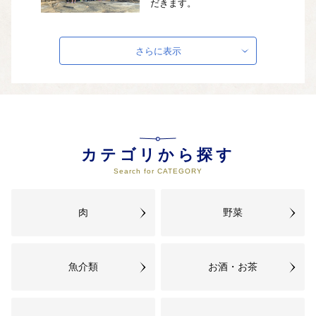
だきます。
04
地域資源を活用した産業の振興に
さらに表示
関する事業
豊富な資源を活用して五島市の産
業の振興を進めていきます。
05
社会福祉の向上及び教育の振興に
カテゴリから探す
関する事業
Search for CATEGORY
市民の生活を支え、住みよいまち
づくりを実現させていきます。
肉
野菜
06
指定事業なし（市長へお任せ）
使い道を五島市にお任せいただく
魚介類
お酒・お茶
場合にお選びください。