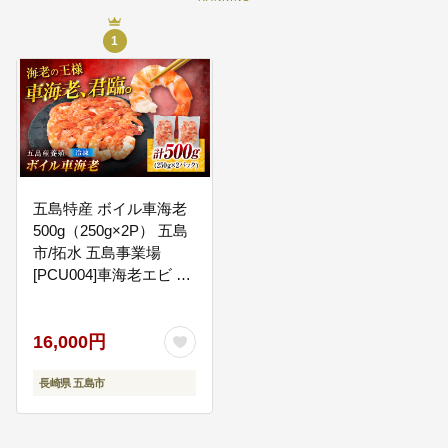
1
五島特産 ボイル車海老
500g（250g×2P） 五島
市/拓水 五島事業場
[PCU004]車海老エビ 尾
付き むきえび
16,000円
長崎県 五島市