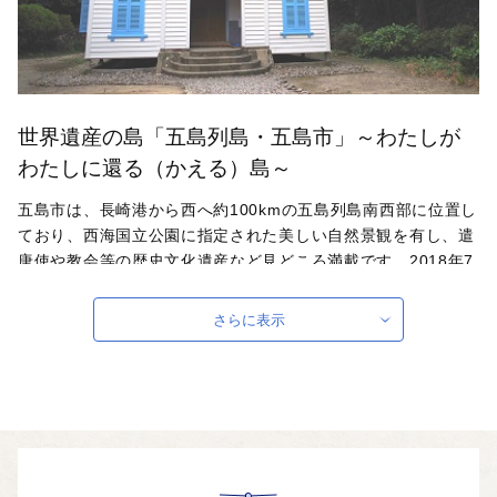
世界遺産の島「五島列島・五島市」～わたしが
わたしに還る（かえる）島～
五島市は、長崎港から西へ約100kmの五島列島南西部に位置し
ており、西海国立公園に指定された美しい自然景観を有し、遣
唐使や教会等の歴史文化遺産など見どころ満載です。2018年7
月には、「長崎と天草地方の潜伏キリシタン関連遺産」として
世界遺産登録されました。?また、東シナ海で取れた新鮮な魚
さらに表示
や幻の五島牛、五島美豚、椿油などいろいろなグルメや、五島
の海、自然を体験できる魅力あふれる観光地です。
自治体ホームページは
こちら
（外部サイト）
外部サイトへ遷移します。
個人情報の保護は遷移先サイトの方針に従います。