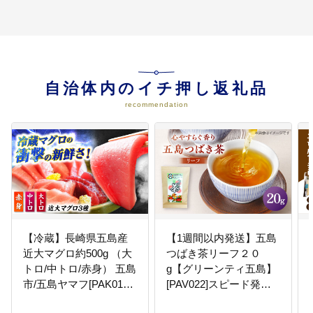
自治体内のイチ押し返礼品
recommendation
【冷蔵】長崎県五島産
【1週間以内発送】五島
近大マグロ約500g （大
つばき茶リーフ２０
トロ/中トロ/赤身） 五島
g【グリーンティ五島】
市/五島ヤマフ[PAK010]
[PAV022]スピード発送
マグロ
最速発送 最短発送