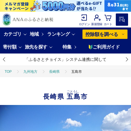
ログイン
新規登録
カート
カテゴリ
地域
ランキング
控除額を調べる
寄付額
旅先を探す
特集
ご利用ガイド
「ふるさとチョイス」システム連携に関して
TOP
九州地方
長崎県
五島市
ごとうし
長崎県
五島市