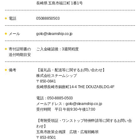
長崎県 五島市福江町 1番1号
電話
05088850503
メール
goto@steamship.co.jp
寄付証明書の
ご入金確認後：3週間程度
送付時期目安
備考
【返礼品・配送等に関するお問い合わせ】
株式会社スチームシップ
〒850-0841
長崎県長崎市銅座町14-4 THE DOUZA BLDG.4F
電話：050-8885-0503
メールアドレス：goto@steamship.co.jp
受付時間 平日 午前9:30-午後17:00
【寄附受領証・ワンストップ特例申請等に関するお問い合
わせ】
五島市政策企画課 広聴・広報戦略班
〒853-8501