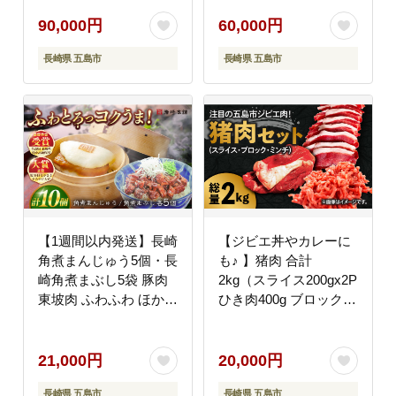
[PEK023] 国産牛 牛肉
セット
ブランド牛 セット
90,000円
60,000円
長崎県 五島市
長崎県 五島市
【1週間以内発送】長崎
【ジビエ丼やカレーに
角煮まんじゅう5個・長
も♪ 】猪肉 合計
崎角煮まぶし5袋 豚肉
2kg（スライス200gx2P
東坡肉 ふわふわ ほかほ
ひき肉400g ブロック
か 五島市/岩崎本舗
1.2kg）イノシシ ジビ
[PFL013]スピード発送
エ 冷凍 五島市/夢株式
最速発送 最短発送
会社 [PFP004]
21,000円
20,000円
長崎県 五島市
長崎県 五島市