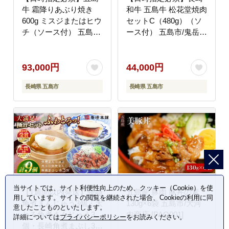
牛 霜降りあぶり焼き
和牛 五島牛 松花堂焼肉
600g ミスジまたはヒウ
セットC（480g）（ソ
チ（ソース付） 五島市/
ース付） 五島市/鬼岳牧
鬼岳牧場[PEK013] 希少
場[PEK035] 国産牛 牛
部位 国産牛 牛肉 ブラ
肉 ブランド牛 セット
ンド牛 セット
93,000円
44,000円
長崎県 五島市
長崎県 五島市
当サイトでは、サイト利便性向上のため、クッキー（Cookie）を使
【1週間以内発送】長崎
五島産 豚肉 豚丼の素
用しています。サイトの閲覧を継続された場合、Cookieの利用に同
角煮まんじゅう3個・大
130g×6袋 五島市/大河
意したことものといたします。
とろ角煮まんじゅう3
内商店 [PAQ001]
詳細については
プライバシーポリシー
をお読みください。
個・長崎角煮まぶし3袋