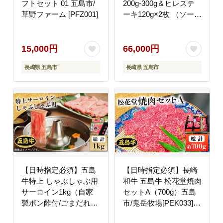
フトセット 01 五島市/
200g-300g＆ヒレステ
草野ファーム [PFZ001]
ーキ120g×2枚 （ソース
付）五島市/鬼岳牧場
[PEK001] 牛肉 ブラン
ド牛 ヒレ ステーキ サ
15,000円
66,000円
ーロイン 国産牛 セット
長崎県 五島市
長崎県 五島市
牛 肉 お肉 九州 長崎 五
島列島 サーロインステ
ーキ ヒレステーキ 豪華
ご褒美
【日時指定必須】五島
【日時指定必須】長崎
牛特上 しゃぶしゃぶ用
和牛 五島牛 松花堂焼肉
サーロイン1kg（自家
セットA（700g）五島
製ポン酢付/ごまだれ
市/鬼岳牧場[PEK033]
付）五島市/鬼岳牧場
国産牛 牛肉 ブランド牛