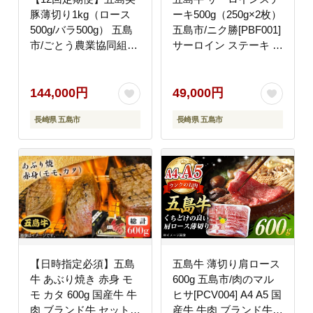
豚薄切り1kg（ロース
ーキ500g（250g×2枚）
500g/バラ500g） 五島
五島市/ニク勝[PBF001]
市/ごとう農業協同組合
サーロイン ステーキ 肉
[PAF016]豚肉 定期便冷
ジューシー 牛肉 五島牛
凍 国産豚 豚肉 ブラン
国産
ド豚
144,000円
49,000円
長崎県 五島市
長崎県 五島市
【日時指定必須】五島
五島牛 薄切り肩ロース
牛 あぶり焼き 赤身 モ
600g 五島市/肉のマル
モ カタ 600g 国産牛 牛
ヒサ[PCV004] A4 A5 国
肉 ブランド牛 セット
産牛 牛肉 ブランド牛