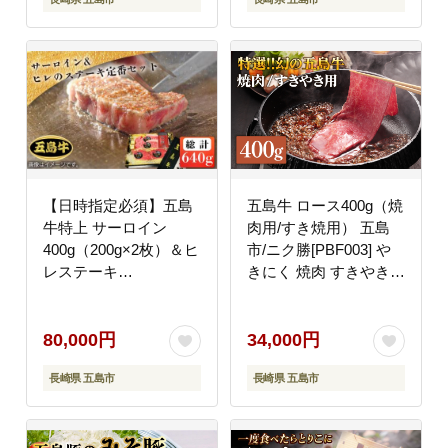
【日時指定必須】五島
五島牛 ロース400g（焼
牛特上 サーロイン
肉用/すき焼用） 五島
400g（200g×2枚）＆ヒ
市/ニク勝[PBF003] や
レステーキ
きにく 焼肉 すきやき
240g（120g×2枚）（ソ
牛肉 牛 にく ロース 国
ース付）【ステーキ定
産
番セット】 五島市/鬼岳
80,000円
34,000円
牧場[PEK007]
長崎県 五島市
長崎県 五島市