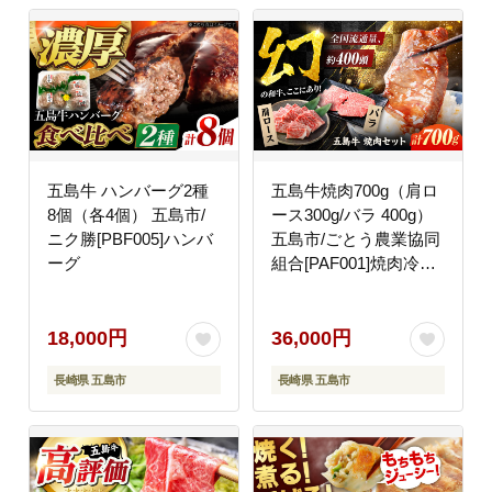
五島牛 ハンバーグ2種
五島牛焼肉700g（肩ロ
8個（各4個） 五島市/
ース300g/バラ 400g）
ニク勝[PBF005]ハンバ
五島市/ごとう農業協同
ーグ
組合[PAF001]焼肉冷凍
国産牛 牛肉 ブランド牛
焼き肉 セット
18,000円
36,000円
長崎県 五島市
長崎県 五島市