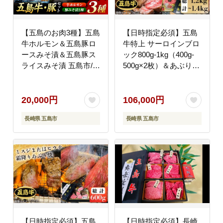
【五島のお肉3種】五島
【日時指定必須】五島
牛ホルモン＆五島豚ロ
牛特上 サーロインブロ
ースみそ漬＆五島豚ス
ック800g-1kg（400g-
ライスみそ漬 五島市/肉
500g×2枚）＆あぶり焼
のマルヒサ[PCV010] 冷
400g（ソース付）五島
凍 国産牛 国産豚 ブラ
市/鬼岳牧場[PEK005]
ンド 詰め合わせ
国産牛 牛肉 ブランド牛
20,000円
106,000円
セット
長崎県 五島市
長崎県 五島市
【日時指定必須】五島
【日時指定必須】長崎