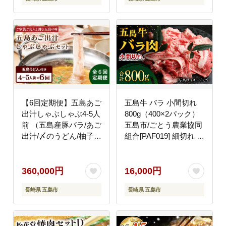
【6回定期便】五島あご
五島牛 バラ 小間切れ
出汁しゃぶしゃぶ4-5人
800g（400×2パック）
前 （五島産豚バラ/あご
五島市/ごとう農業協同
出汁/〆のうどん/柚子胡
組合[PAF019] 細切れ 切
椒） 五島市/NEWパン
り落とし 国産牛 牛肉
ドラ[PAD012] 五島うど
ブランド牛 バラ肉 肉
ん 豚肉 出汁 鍋 お鍋
牛肉 牛 パック お取り
360,000円
16,000円
寄せ 取り寄せ 炒め物
長崎県 五島市
長崎県 五島市
炒めもの