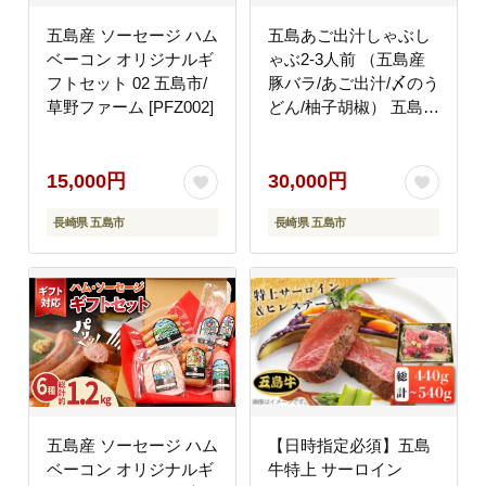
五島産 ソーセージ ハム
五島あご出汁しゃぶし
ベーコン オリジナルギ
ゃぶ2-3人前 （五島産
フトセット 02 五島市/
豚バラ/あご出汁/〆のう
草野ファーム [PFZ002]
どん/柚子胡椒） 五島
市/NEWパンドラ
[PAD003] 鍋 なべ お鍋
おなべ 豚 豚肉 バラし
15,000円
30,000円
ゃぶ しゃぶしゃぶ バラ
長崎県 五島市
長崎県 五島市
ニク バラ肉 肉 豚肉 セ
ット 長崎県 九州 五島
五島列島 人気 おすすめ
五島産 ソーセージ ハム
【日時指定必須】五島
ベーコン オリジナルギ
牛特上 サーロイン