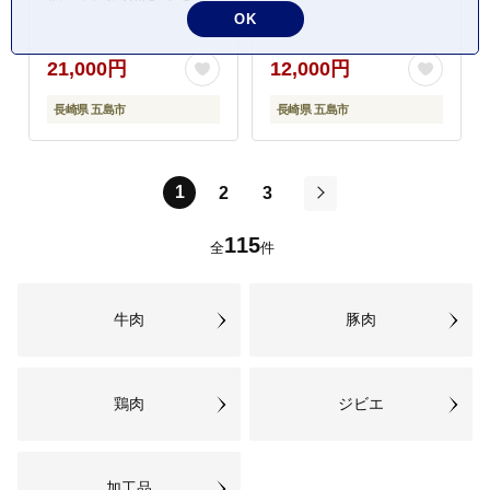
豚肉 東坡肉 ふわふわ
OK
ほかほか 五島市/岩崎本
舗 [PFL025]スピード発
21,000円
12,000円
送 最速発送 最短発送
長崎県 五島市
長崎県 五島市
1
2
3
次
115
全
件
牛肉
豚肉
鶏肉
ジビエ
加工品