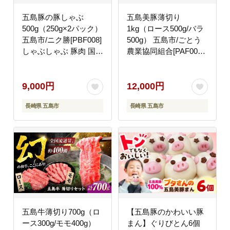
五島豚の豚しゃぶ
五島美豚薄切り
500g（250g×2パック）
1kg（ロース500g/バラ
五島市/ニク勝[PBF008]
500g） 五島市/ごとう
しゃぶしゃぶ 豚肉 国産
農業協同組合[PAF004]
五島 肉 ぶたしゃぶ 豚
しゃぶしゃぶ 冷凍 豚肉
しゃぶ
ブランド豚 国産豚 九州
豚 ぶた 肉冷凍 国産豚
9,000円
12,000円
豚肉 ブランド豚
長崎県 五島市
長崎県 五島市
五島牛薄切り700g（ロ
【五島豚のかわいい豚
ース300g/モモ400g）
まん】ぐりびとん6個