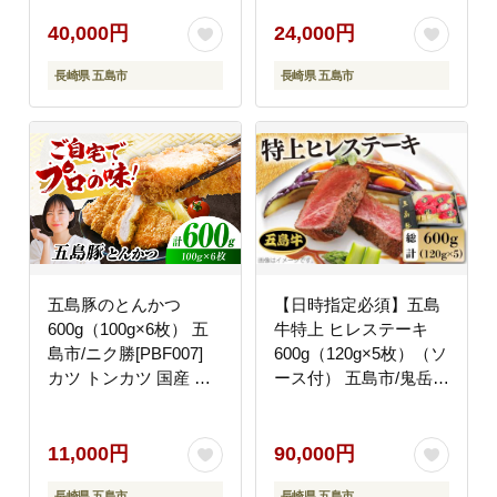
ブランド牛 バラ肉 肉
牛肉 牛 パック お取り
40,000円
24,000円
寄せ 取り寄せ 炒め物
長崎県 五島市
長崎県 五島市
炒めもの
五島豚のとんかつ
【日時指定必須】五島
600g（100g×6枚） 五
牛特上 ヒレステーキ
島市/ニク勝[PBF007]
600g（120g×5枚）（ソ
カツ トンカツ 国産 豚
ース付） 五島市/鬼岳牧
肉 豚 ぶた おかず 冷凍
場[PEK010]国産牛 牛肉
ブランド牛
11,000円
90,000円
長崎県 五島市
長崎県 五島市