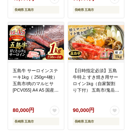
長崎県 五島市
長崎県 五島市
五島牛 サーロインステ
【日時指定必須】五島
ーキ1kg（ 250g×4枚）
牛特上 すき焼き用サー
五島市/肉のマルヒサ
ロイン1kg（自家製割
[PCV055] A4 A5 国産牛
り下付） 五島市/鬼岳牧
牛肉 ブランド牛 サーロ
場[PEK021] 国産牛 牛
イン
肉 ブランド牛 セット
80,000円
90,000円
長崎県 五島市
長崎県 五島市