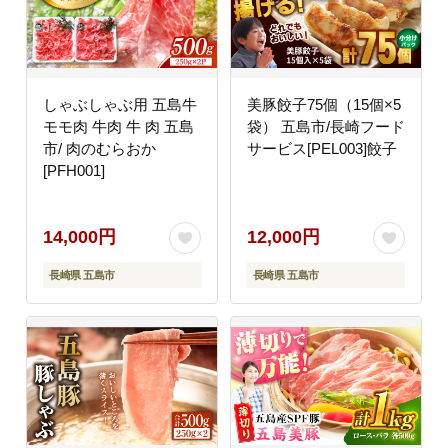
しゃぶしゃぶ用 五島牛
美豚餃子75個（15個×5
モモ肉 牛肉 牛 肉 五島
袋） 五島市/長崎フード
市/ 肉のむらおか
サービス[PEL003]餃子
[PFH001]
14,000円
12,000円
長崎県 五島市
長崎県 五島市