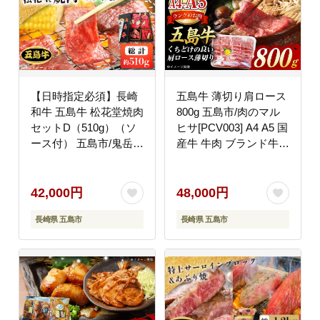
【日時指定必須】長崎
五島牛 薄切り肩ロース
和牛 五島牛 松花堂焼肉
800g 五島市/肉のマル
セットD（510g）（ソ
ヒサ[PCV003] A4 A5 国
ース付） 五島市/鬼岳牧
産牛 牛肉 ブランド牛
場[PEK036] 国産牛 牛
すき焼きA4 A5 国産牛
肉 ブランド牛 セット
牛肉 ブランド牛 すき焼
き
42,000円
48,000円
長崎県 五島市
長崎県 五島市