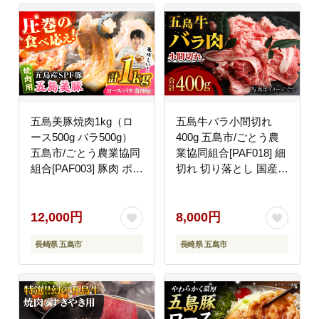
五島美豚焼肉1kg（ロ
五島牛バラ小間切れ
ース500g バラ500g）
400g 五島市/ごとう農
五島市/ごとう農業協同
業協同組合[PAF018] 細
組合[PAF003] 豚肉 ポー
切れ 切り落とし 国産牛
ク 国産 肉 やきにく
牛肉
BBQ 九州
12,000円
8,000円
長崎県 五島市
長崎県 五島市