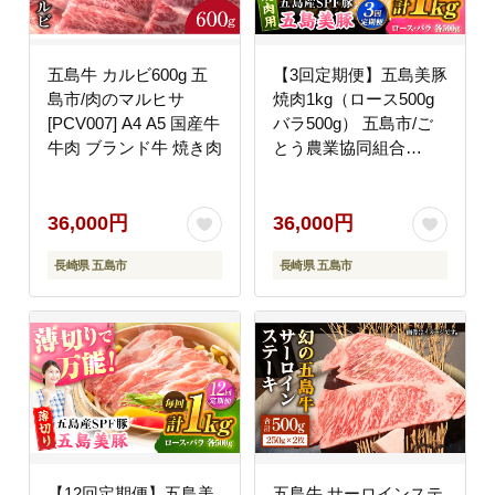
五島牛 カルビ600g 五
【3回定期便】五島美豚
島市/肉のマルヒサ
焼肉1kg（ロース500g
[PCV007] A4 A5 国産牛
バラ500g） 五島市/ご
牛肉 ブランド牛 焼き肉
とう農業協同組合
[PAF007] 焼肉 定期便
焼肉 定期便 焼肉 定期
便 焼肉 定期便
36,000円
36,000円
長崎県 五島市
長崎県 五島市
【12回定期便】五島美
五島牛 サーロインステ