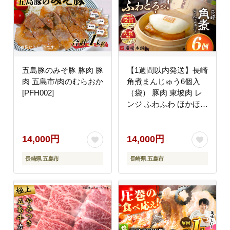
五島豚のみそ豚 豚肉 豚
【1週間以内発送】長崎
肉 五島市/肉のむらおか
角煮まんじゅう6個入
[PFH002]
（袋） 豚肉 東坡肉 レ
ンジ ふわふわ ほかほか
五島市/岩崎本舗
[PFL001]スピード発送
最速発送 最短発送
14,000円
14,000円
長崎県 五島市
長崎県 五島市