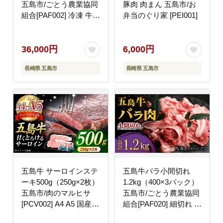
五島市/ごとう農業協同
豚肉 肉まん 五島市/お
組合[PAF002] 冷凍 牛肉
弁当のぐり家 [PEI001]
ブランド牛 すき焼き ロ
ース 国産牛 薄切り 五
島牛 肉 お取り寄せ 取
36,000円
6,000円
り寄せ すきやき もも
長崎県 五島市
長崎県 五島市
もも肉 モモ肉 ロース肉
セット 長崎 九州 五島
列島セット
五島牛 サーロインステ
五島牛バラ小間切れ
ーキ500g（250g×2枚）
1.2kg（400×3パック）
五島市/肉のマルヒサ
五島市/ごとう農業協同
[PCV002] A4 A5 国産
組合[PAF020] 細切れ 切
国産牛 牛肉 ブランド牛
り落とし 国産牛 牛肉