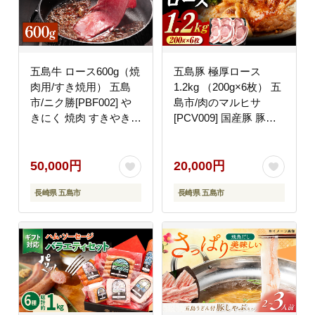
五島牛 ロース600g（焼
五島豚 極厚ロース
肉用/すき焼用） 五島
1.2kg （200g×6枚） 五
市/ニク勝[PBF002] や
島市/肉のマルヒサ
きにく 焼肉 すきやき
[PCV009] 国産豚 豚肉
牛肉 牛 にく ロース 国
ブランド豚 焼き肉
産
50,000円
20,000円
長崎県 五島市
長崎県 五島市