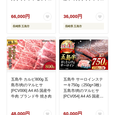
（ソース付） 五島市/鬼
すき焼き
岳牧場[PEK016]
66,000円
36,000円
長崎県 五島市
長崎県 五島市
五島牛 カルビ800g 五
五島牛 サーロインステ
島市/肉のマルヒサ
ーキ750g（250g×3枚）
[PCV006] A4 A5 国産牛
五島市/肉のマルヒサ
牛肉 ブランド牛 焼き肉
[PCV054] A4 A5 国産牛
牛肉 ブランド牛A4 A5
国産牛 牛肉 ブランド牛
サーロイン
48,000円
60,000円