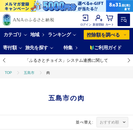
ログイン
新規登録
カート
カテゴリ
地域
ランキング
控除額を調べる
寄付額
旅先を探す
特集
ご利用ガイド
「ふるさとチョイス」システム連携に関して
TOP
五島市
肉
五島市の肉
並べ替え: