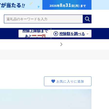
控除上限額まで
控除額を調べる
あと
***,***円
お気に入りに追加