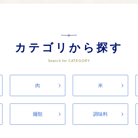
づくりに関する事業
化の花” 古くから西洋文化とのゆかりがある南島原の文化や芸術の保存・振興
カテゴリから探す
に必要と認める事業
Search for CATEGORY
まかせコース” 市民と協働で全国に誇れる南島原市のまちづくりを推進します。
肉
米
麺類
調味料