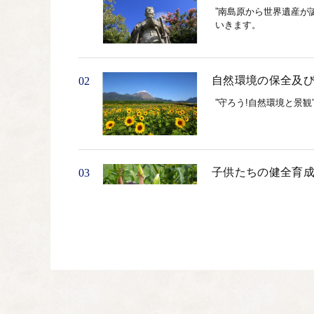
”南島原から世界遺産が
いきます。
自然環境の保全及
02
”守ろう!自然環境と景
子供たちの健全育
03
”育もう!夢をもつ子ど
高齢者の生きがい
04
”楽しもう!高齢者の生