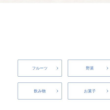
文化・芸術のまち
05
”咲かせよう!芸術と文
その他 市長が特
06
”たのみますよ!市長お
フルーツ
野菜
飲み物
お菓子