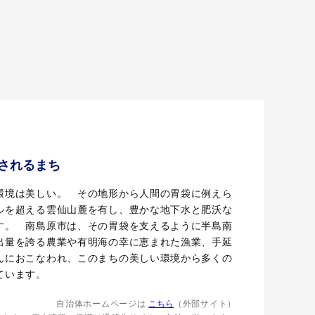
されるまち
境は美しい。 その地形から人間の胃袋に例えら
ルを超える雲仙山麓を有し、豊かな地下水と肥沃な
す。 南島原市は、その胃袋を支えるように半島南
出量を誇る農業や有明海の幸に恵まれた漁業、手延
んにおこなわれ、このまちの美しい環境から多くの
ています。
自治体ホームページは
こちら
（外部サイト）