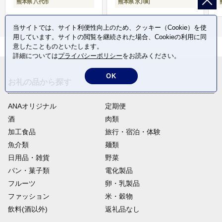
熊本県 八代市
熊本県 氷川町
当サイトでは、サイト利便性向上のため、クッキー（Cookie）を使
用しています。サイトの閲覧を継続された場合、Cookieの利用に同
意したことものといたします。
詳細については
プライバシーポリシー
をお読みください。
OK
お礼の品から探す
ANAオリジナル
定期便
酒
肉類
加工食品
旅行・宿泊・体験
魚介類
麺類
日用品・雑貨
野菜
パン・菓子類
電化製品
フルーツ
卵・乳製品
ファッション
米・穀物
飲料(酒以外)
返礼品なし