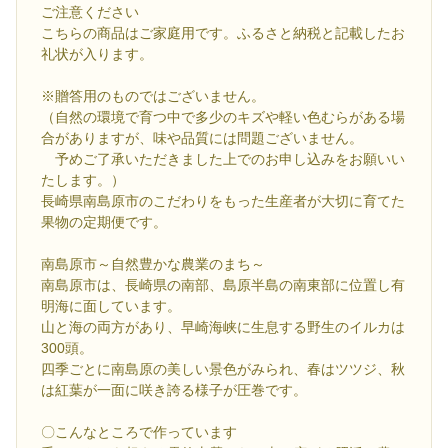
ご注意ください
こちらの商品はご家庭用です。ふるさと納税と記載したお
礼状が入ります。
※贈答用のものではございません。
（自然の環境で育つ中で多少のキズや軽い色むらがある場
合がありますが、味や品質には問題ございません。
予めご了承いただきました上でのお申し込みをお願いい
たします。）
長崎県南島原市のこだわりをもった生産者が大切に育てた
果物の定期便です。
南島原市～自然豊かな農業のまち～
南島原市は、長崎県の南部、島原半島の南東部に位置し有
明海に面しています。
山と海の両方があり、早崎海峡に生息する野生のイルカは
300頭。
四季ごとに南島原の美しい景色がみられ、春はツツジ、秋
は紅葉が一面に咲き誇る様子が圧巻です。
〇こんなところで作っています