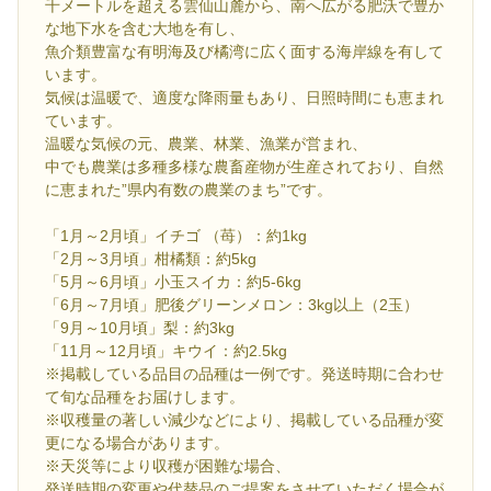
千メートルを超える雲仙山麓から、南へ広がる肥沃で豊か
な地下水を含む大地を有し、
魚介類豊富な有明海及び橘湾に広く面する海岸線を有して
います。
気候は温暖で、適度な降雨量もあり、日照時間にも恵まれ
ています。
温暖な気候の元、農業、林業、漁業が営まれ、
中でも農業は多種多様な農畜産物が生産されており、自然
に恵まれた”県内有数の農業のまち”です。
「1月～2月頃」イチゴ （苺）：約1kg
「2月～3月頃」柑橘類：約5kg
「5月～6月頃」小玉スイカ：約5-6kg
「6月～7月頃」肥後グリーンメロン：3kg以上（2玉）
「9月～10月頃」梨：約3kg
「11月～12月頃」キウイ：約2.5kg
※掲載している品目の品種は一例です。発送時期に合わせ
て旬な品種をお届けします。
※収穫量の著しい減少などにより、掲載している品種が変
更になる場合があります。
※天災等により収穫が困難な場合、
発送時期の変更や代替品のご提案をさせていただく場合が