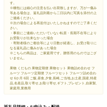
す。
※梱包には細心の注意を払い出荷致しますが、万が一傷み
等ある場合は、返礼品到着から二日以内に写真を添付の上
ご連絡ください。
※次の場合による再送付はいたしかねますのでご了承くだ
さい。
・事前にご連絡いただいていない転居・長期不在等により
お受取りが出来なかった場合
・寄附者様のご都合等により日数が経過し、お受け取りに
なる返礼品に傷みがあった場合
※こちらの商品は、ご家庭用です。贈答用のものではござ
いません。
果物 くだもの 果物定期便 果物セット 果物詰め合わせ フ
ルーツ フルーツ定期便 フルーツセット フルーツ詰め合わ
せ 6か月 6回 ご飯,昼食,夕食,長崎,ご当地,お土産,国産,特産
品,名産品,取り寄せ,お取り寄せ,ギフト,プレゼント,自家製,
家庭用,業務用