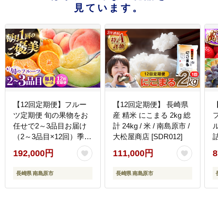
見ています。
【12回定期便】フルー
【12回定期便】 長崎県
ツ定期便 旬の果物をお
産 精米 にこまる 2kg 総
任せで2～3品目お届け
計 24kg / 米 / 南島原市 /
（2～3品目×12回）季節
大松屋商店 [SDR012]
の果物 詰め合わせ 果物
192,000円
111,000円
8
セット / フルーツ 果物
春フルーツ 夏フルーツ
長崎県 南島原市
長崎県 南島原市
秋フルーツ 冬フルーツ /
会
南島原市 / 吉岡青果
[SCZ014]