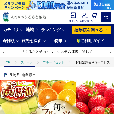
ログイン
新規登録
カート
カテゴリ
地域
ランキング
控除額を調べる
寄付額
旅先を探す
特集
ご利用ガイド
「ふるさとチョイス」システム連携に関して
TOP
フルーツ
フルーツセット
【6回定期便 Aコース】フルーツ
長崎県
南島原市