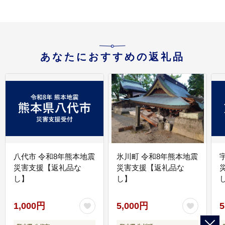
あなたにおすすめの返礼品
八代市 令和8年熊本地震
氷川町 令和8年熊本地震
災害支援【返礼品な
災害支援【返礼品な
し】
し】
し
1,000円
5,000円
5