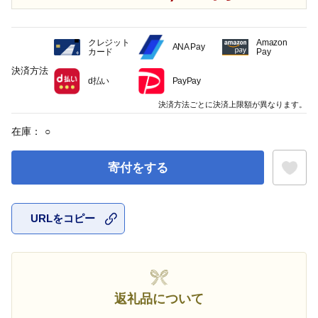
クレジット
Amazon
ANA Pay
カード
Pay
決済方法
d払い
PayPay
決済方法ごとに決済上限額が異なります。
在庫：
○
寄付をする
URLをコピー
お気に入
返礼品について