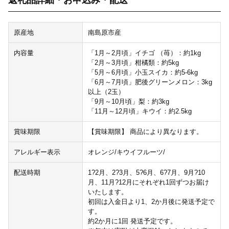
返礼品詳細・お申込み・配送
原産地
南島原市産
内容量
「1月～2月頃」イチゴ （苺）：約1kg
「2月～3月頃」柑橘類：約5kg
「5月～6月頃」小玉スイカ：約5-6kg
「6月～7月頃」肥後グリーンメロン：3kg
以上（2玉）
「9月～10月頃」梨：約3kg
「11月～12月頃」キウイ：約2.5kg
賞味期限
【賞味期限】 商品により異なります。
アレルギー表示
オレンジ/キウイフルーツ/
配送時期
1?2月、2?3月、5?6月、6?7月、9月?10
月、11月?12月にそれぞれ1回ずつお届け
いたします。
初回は入金日より1、2か月後に発送予定で
す。
約2か月に1回 発送予定です。