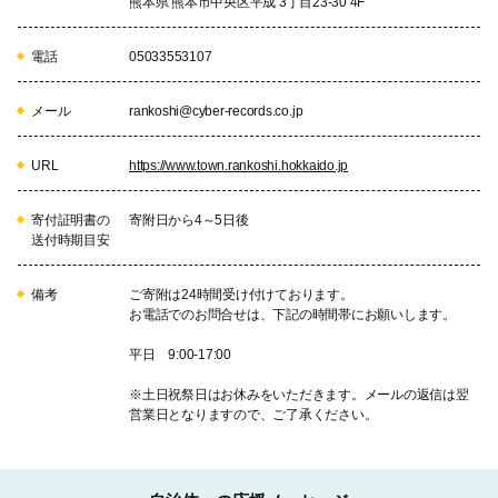
熊本県 熊本市中央区平成 3丁目23-30 4F
電話
05033553107
メール
rankoshi@cyber-records.co.jp
URL
https://www.town.rankoshi.hokkaido.jp
寄付証明書の
寄附日から4～5日後
送付時期目安
備考
ご寄附は24時間受け付けております。
お電話でのお問合せは、下記の時間帯にお願いします。
平日 9:00-17:00
※土日祝祭日はお休みをいただきます。メールの返信は翌
営業日となりますので、ご了承ください。