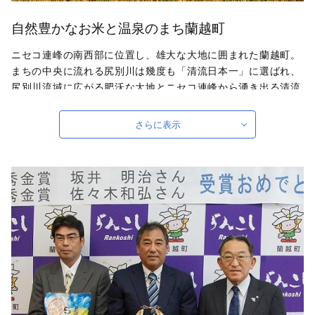
自然豊かなお米と温泉のまち蘭越町
ニセコ連峰の南西部に位置し、雄大な大地に囲まれた蘭越町。
まちの中央に流れる尻別川は幾度も「清流日本一」に選ばれ、
尻別川流域に広がる肥沃な大地とニセコ連峰から湧き出る清流
により、お米をはじめとする豊富な農産物が生産され、泉質の
異なる複数の温泉郷を有する自然に恵まれたまちです。
さらに表示
自治体ホームページは
こちら
（外部サイト）
外部サイトへ遷移します。
個人情報の保護は遷移先サイトの方針に従います。