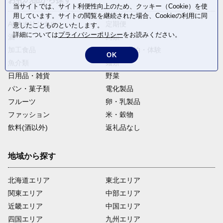
当サイトでは、サイト利便性向上のため、クッキー（Cookie）を使
用しています。サイトの閲覧を継続された場合、Cookieの利用に同
ANAオリジナル
定期便
意したことものといたします。
詳細については
プライバシーポリシー
をお読みください。
酒
肉類
加工食品
旅行・宿泊・体験
OK
魚介類
麺類
日用品・雑貨
野菜
パン・菓子類
電化製品
フルーツ
卵・乳製品
ファッション
米・穀物
飲料(酒以外)
返礼品なし
地域から探す
北海道エリア
東北エリア
関東エリア
中部エリア
近畿エリア
中国エリア
四国エリア
九州エリア