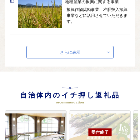
03
地域産業の振興に関する事業
振興作物奨励事業、堆肥投入振興
事業などに活用させていただきま
す。
04
子どもたちの育成を支援する事業
子育て支援短時間利用事業、公園
さらに表示
遊具維持管理事業などに活用させ
ていただきます。
05
花一会図書館の蔵書を充実する事
業
自治体内のイチ押し返礼品
児童図書購入、ブックスタート事
recommendation
業、読書ボランティア活動支援事
業などに活用させていただきま
す。
06
その他まちづくりに資する事業