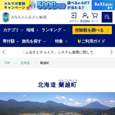
ログイン
新規登録
カート
カテゴリ
地域
ランキング
控除額を調べる
寄付額
旅先を探す
特集
ご利用ガイド
「ふるさとチョイス」システム連携に関して
TOP
北海道
蘭越町
らんこしちょう
北海道
蘭越町