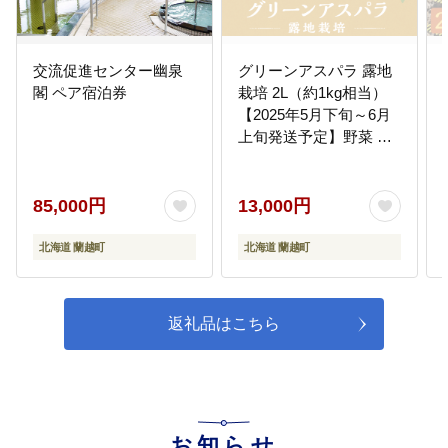
まちの観光パンフレット、ポスタ
ー作製、コックリ湖散策道整備な
どに活用させていただきます。
交流促進センター幽泉
グリーンアスパラ 露地
閣 ペア宿泊券
栽培 2L（約1kg相当）
【2025年5月下旬～6月
上旬発送予定】野菜 ア
スパラ アスパラガス や
さい
85,000円
13,000円
北海道 蘭越町
北海道 蘭越町
返礼品はこちら
お知らせ