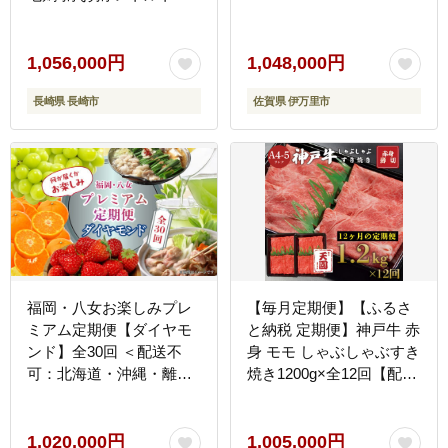
保存食 長期保存 防災食
長崎県 長崎市
1,056,000円
1,048,000円
長崎県 長崎市
佐賀県 伊万里市
福岡・八女お楽しみプレ
【毎月定期便】【ふるさ
ミアム定期便【ダイヤモ
と納税 定期便】神戸牛 赤
ンド】全30回 ＜配送不
身 モモ しゃぶしゃぶすき
可：北海道・沖縄・離島
焼き1200g×全12回【配送
＞ フルーツ 定期便 お任
不可地域：離島】
せ 旬 グルメ 特産品 サプ
ライズ お楽しみ おすすめ
1,020,000円
1,005,000円