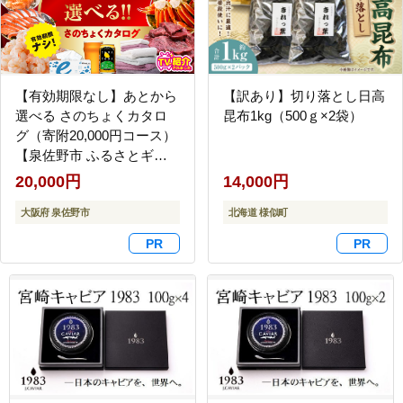
【有効期限なし】あとから
【訳あり】切り落とし日高
選べる さのちょくカタロ
昆布1kg（500ｇ×2袋）
グ（寄附20,000円コース）
【泉佐野市 ふるさとギフ
ト 4000品以上 高評価 肉 ビ
20,000円
14,000円
ール 海鮮 野菜 定期便 タオ
ル ティッシュ 後から カタ
大阪府 泉佐野市
北海道 様似町
ログギフト あとからセレ
クト】 sn028