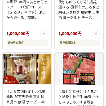
≪期限1年間≫あとからセ
後からゆっくり返礼品を
レクト 100万円コース
選べる♪飛騨市のふるさと
【ふるさとギフト】 あと
納税カタログ 飛騨牛 日本
から選べる_T998-
酒 ヨーグルト チーズ ハ
028【カタログ ギフト 鰻
ンバーグ など約200種類
肉 ワイン 都農町】
以上[HT002CAT]
1,000,000円
1,000,000円
宮崎県 都農町
岐阜県 飛騨市
【氷見市内限定】お仏壇
【毎月定期便】【ふるさ
修理 30万円分券 富山県
と納税】神戸牛 赤身 モモ
氷見市 修理 サービス 券
しゃぶしゃぶすき焼き