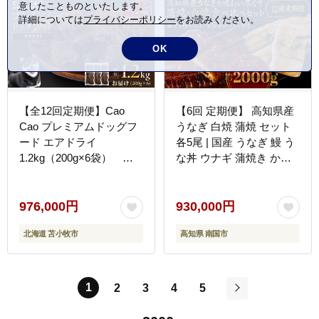
意したことものといたします。
詳細については
プライバシーポリシー
をお読みください。
OK
【全12回定期便】Cao
【6回 定期便】 高知県産
Cao プレミアムドッグフ
うなぎ 白焼 蒲焼 セット
ード エアドライ
各5尾 | 国産 うなぎ 鰻 う
1.2kg（200g×6袋）
な丼 ウナギ 蒲焼き かば
T035-T02-02
やき 白焼き 白焼 しらや
き 食べ比べ 魚 魚介 魚貝
土用丑の日 土用の丑の日
976,000円
930,000円
丑の日 高級 贅沢 老舗 初
北海道 苫小牧市
高知県 南国市
音 釜めし初音 創業70年
以上 秘伝のタレ タレ付き
贈答 お取り寄せ 冷凍 う
な重 ギフト 人気 おすす
1
2
3
4
5
め 湯煎 簡単 調理 おかず
次
お手軽 ご当地 グルメ 高