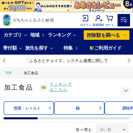
ログイン
新規登録
カート
カテゴリ
地域
ランキング
控除額を調べる
寄付額
旅先を探す
特集
ご利用ガイド
「ふるさとチョイス」システム連携に関して
TOP
加工食品
ランキング
加工食品
はこちら
惣菜・レトルト
鍋
調味
並べ替え: