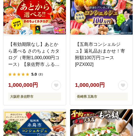
【有効期限なし】あとか
【五島市コンシェルジ
ら選べる さのちょくカタ
ュ】返礼品おまかせ！寄
ログ（寄附1,000,000円コ
附額100万円コース
ース）【泉佐野市 ふるさ
[PZX002]
とギフト 4000品以上 高
5.0
（2）
評価 肉 ビール 海鮮 野菜
定期便 タオル ティッシュ
1,000,000円
1,000,000円
後から カタログギフト あ
大阪府 泉佐野市
長崎県 五島市
とからセレクト】 sn027