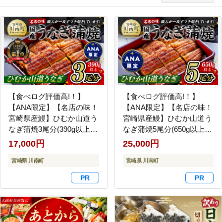
【食べログ評価高!！】
【食べログ評価高!！】
【ANA限定】【名店の味！
【ANA限定】【名店の味！
宮崎県産鰻】ひむか山道う
宮崎県産鰻】ひむか山道う
なぎ蒲焼3尾分(390g以上)
なぎ蒲焼5尾分(650g以上)
【 国産 うなぎ ウナギ 鰻
【 国産 うなぎ ウナギ 鰻】
17,000円
25,000円
】 [B08411]
[B08412]
宮崎県 川南町
宮崎県 川南町