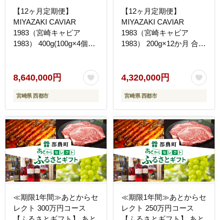
【12ヶ月定期便】
【12ヶ月定期便】
MIYAZAKI CAVIAR
MIYAZAKI CAVIAR
1983（宮崎キャビア
1983（宮崎キャビア
1983） 400g(100g×4個）
1983） 200g×12か月 合計
合計4.8kg 国産「ジャパ
2.4kg 国産「ジャパンキ
ンキャビア」 鮎のよし
ャビア」 鮎のよしの＜
の＜25-6a＞
25-5a＞
8,640,000円
4,320,000円
宮崎県 西都市
宮崎県 西都市
≪期限1年間≫あとからセ
≪期限1年間≫あとからセ
レクト 300万円コース
レクト 250万円コース
【ふるさとギフト】 あと
【ふるさとギフト】 あと