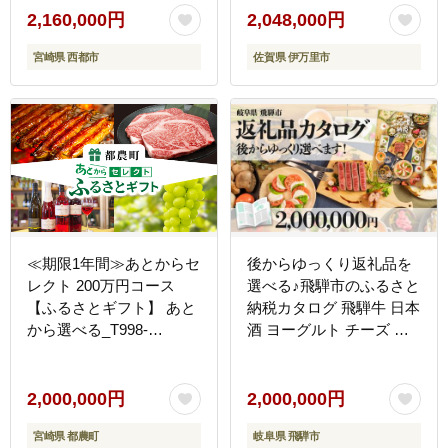
＜25-4a＞
2,160,000円
2,048,000円
宮崎県 西都市
佐賀県 伊万里市
≪期限1年間≫あとからセ
後からゆっくり返礼品を
レクト 200万円コース
選べる♪飛騨市のふるさと
【ふるさとギフト】 あと
納税カタログ 飛騨牛 日本
から選べる_T998-
酒 ヨーグルト チーズ ハ
030【カタログ ギフト 鰻
ンバーグ など約200種類
肉 ワイン 都農町】
以上[HT022CAT]
2,000,000円
2,000,000円
宮崎県 都農町
岐阜県 飛騨市