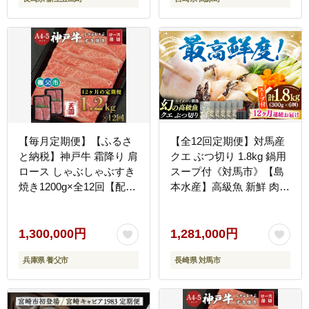
【毎月定期便】【ふるさ
【全12回定期便】対馬産
と納税】神戸牛 霜降り 肩
クエ ぶつ切り 1.8kg 鍋用
ロース しゃぶしゃぶすき
スープ付《対馬市》【島
焼き1200g×全12回【配送
本水産】高級魚 新鮮 肉厚
不可地域：離島】
本格的 海鮮 鍋セット フ
ライ 煮付け アラ
[WBI029]
1,300,000円
1,281,000円
兵庫県 養父市
長崎県 対馬市