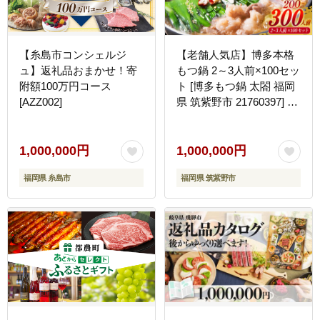
【糸島市コンシェルジ
【老舗人気店】博多本格
ュ】返礼品おまかせ！寄
もつ鍋 2～3人前×100セッ
附額100万円コース
ト [博多もつ鍋 太閤 福岡
[AZZ002]
県 筑紫野市 21760397] モ
ツ鍋 もつ鍋 博多もつ鍋
モツ ホルモン もつ 鍋 鍋
セット 冷凍
1,000,000円
1,000,000円
福岡県 糸島市
福岡県 筑紫野市