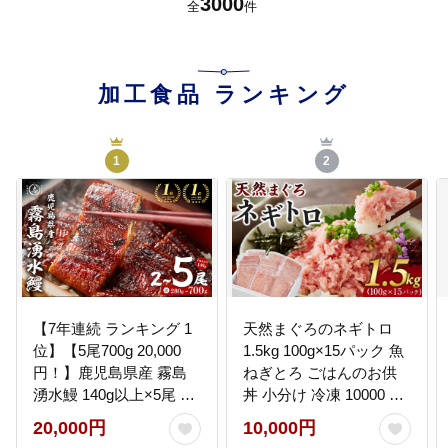
3000
全
件
知県 南国市
加工食品
ランキング
1
2
【7年連続 ランキング 1
天然まぐろのネギトロ
位】【5尾700g 20,000
1.5kg 100g×15パック 魚
円！】鹿児島県産 霧島
ねぎとろ ごはんのお供
湧水鰻 140g以上×5尾 国
丼 小分け 冷凍 10000 海
産 蒲焼き ウナギ うなぎ
の幸 ◆
20,000円
10,000円
5尾 九州産 かばやき 冷