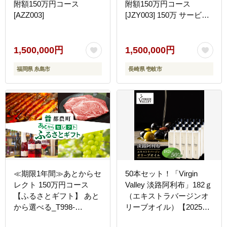
附額150万円コース
附額150万円コース
[AZZ003]
[JZY003] 150万 サービス
1500000 1500000円 150
万円
1,500,000円
1,500,000円
福岡県 糸島市
長崎県 壱岐市
≪期限1年間≫あとからセ
50本セット！「Virgin
レクト 150万円コース
Valley 淡路阿利布」182ｇ
【ふるさとギフト】 あと
（エキストラバージンオ
から選べる_T998-
リーブオイル）【2025年
029【カタログ ギフト 鰻
度産】