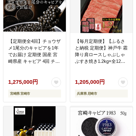
【定期便全4回】チョウザ
【毎月定期便】【ふるさ
メ1尾分のキャビアを1年
と納税 定期便】神戸牛 霜
でお届け 定期便 国産 宮
降り肩ロースしゃぶしゃ
崎県産 キャビア 4回 チョ
ぶすき焼き1.2kg×全12回
ウザメ 長期熟成 珍味 ギ
【配送不可地域：離島】
フト 化粧箱入り
1,275,000円
1,205,000円
宮崎県 宮崎市
兵庫県 尼崎市