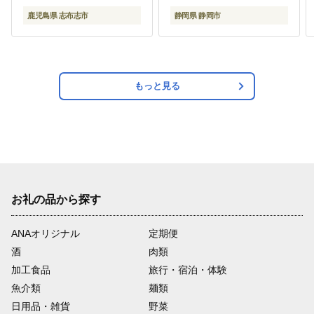
凍 うな重 ひつまぶし タ
鹿児島県 志布志市
静岡県 静岡市
レ 山椒 ランキング 人気
b0-219-yy
もっと見る
お礼の品から探す
ANAオリジナル
定期便
酒
肉類
加工食品
旅行・宿泊・体験
魚介類
麺類
日用品・雑貨
野菜