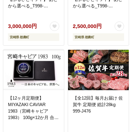
から選べる_T998-
から選べる_T998-
032【カタログ ギフト 鰻
031【カタログ ギフト 鰻
肉 ワイン 都農町】
肉 ワイン 都農町】
3,000,000円
2,500,000円
宮崎県 都農町
宮崎県 都農町
【12ヶ月定期便】
【全12回】毎月お届け 佐
MIYAZAKI CAVIAR
賀牛 定期便 総計28kg
1983（宮崎キャビア
999-J476
1983） 100g×12か月 合計
1200g 国産「ジャパン
キャビア」 鮎のよしの