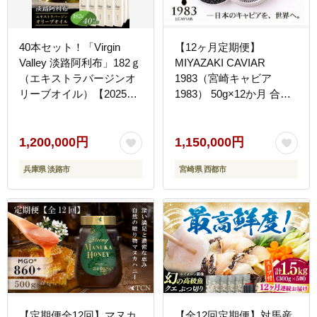
40本セット！「Virgin
【12ヶ月定期便】
Valley 淡路阿利布」182ｇ
MIYAZAKI CAVIAR
（エキストラバージンオ
1983（宮崎キャビア
リーブオイル）【2025年
1983） 50g×12か月 合計
度産】
600g 国産「ジャパンキ
ャビア」 鮎のよしの＜
25-23a＞
1,200,000円
1,150,000円
兵庫県 淡路市
宮崎県 西都市
【定期便全12回】マヌカ
【全12回定期便】対馬産