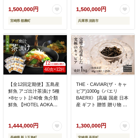
肉 ワイン 都農町】
1,500,000円
1,500,000円
宮崎県 都農町
兵庫県 淡路市
【全12回定期便】五島産
THE・CAVIAR(ザ・キャ
鮮魚 アゴ出汁茶漬け 5種
ビア)1000g《バエリ
×8セット 計40食 魚介類
BAERII》 [高級 国産 日本
鮮魚 【HOTEL AOKA
産 ギフト 贈答 贈り物 プ
KAMIGOTO】 [RBL049]
レゼント お中元 化粧箱入
り 1kg] TF0489-P00066
1,444,000円
1,300,000円
長崎県 新上五島町
宮崎県 高原町