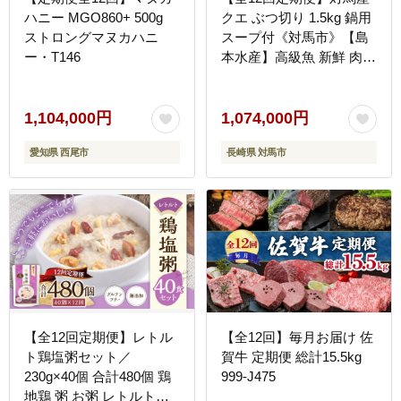
ハニー MGO860+ 500g
クエ ぶつ切り 1.5kg 鍋用
ストロングマヌカハニ
スープ付《対馬市》【島
ー・T146
本水産】高級魚 新鮮 肉厚
本格的 海鮮 鍋セット フ
ライ 煮付け アラ
[WBI025]
1,104,000円
1,074,000円
愛知県 西尾市
長崎県 対馬市
【全12回定期便】レトル
【全12回】毎月お届け 佐
ト鶏塩粥セット／
賀牛 定期便 総計15.5kg
230g×40個 合計480個 鶏
999-J475
地鶏 粥 お粥 レトルト粥