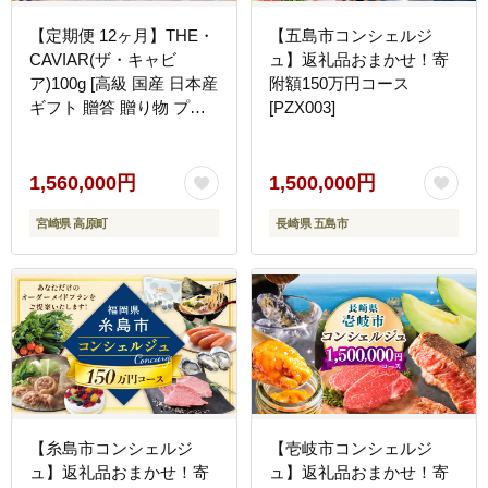
【定期便 12ヶ月】THE・
【五島市コンシェルジ
CAVIAR(ザ・キャビ
ュ】返礼品おまかせ！寄
ア)100g [高級 国産 日本産
附額150万円コース
ギフト 贈答 贈り物 プレ
[PZX003]
ゼント お中元 化粧箱入り
1年間] TF0498-P00066
1,560,000円
1,500,000円
宮崎県 高原町
長崎県 五島市
【糸島市コンシェルジ
【壱岐市コンシェルジ
ュ】返礼品おまかせ！寄
ュ】返礼品おまかせ！寄