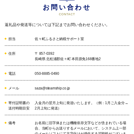
お問い合わせ
CONTACT
返礼品や発送等については下記までお問い合わせください。
担当
佐々町ふるさと納税サポート室
住所
〒 857-0392
長崎県 北松浦郡佐々町 本田原免168番地2
電話
050-8885-0490
メール
saza@steamship.co.jp
寄付証明書の
入金月の翌月上旬に発送いたします。（例：1月ご入金分→
送付時期目安
2月上旬に発送）
備考
お名前に旧字体または機種依存文字などが含まれている場
合、当町からお送りするメールにおいて、システム上一部
のメールソフトにて文字化けが発生する可能性がございま