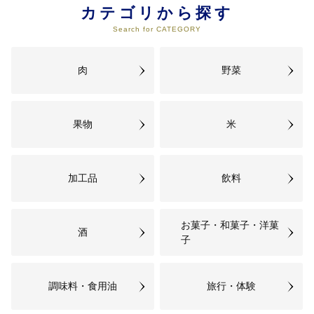
カテゴリから探す
理 など
Search for CATEGORY
04
自然環境や景観づくりに関する事
業
肉
野菜
佐々川などの豊かな自然環境の保
全に取り組むほか、 ごみの排出量
を削減するなど、循環型社会への
果物
仕組みづくりを進めます。 ・佐々
米
川沿いの美化活動 ・ごみ減量化・
資源化の推進 など
加工品
飲料
05
産業の振興に関する事業
農業や商工業などの産業の活性化
をめざすとともに、時代の潮流に
お菓子・和菓子・洋菓
酒
沿った課題の解決に取り組みま
子
す。・意欲ある多様な農業の担い
手育成支援・農業生産基盤の整
備・地域資源ネットワークを活か
調味料・食用油
旅行・体験
した商店街の活性化 など