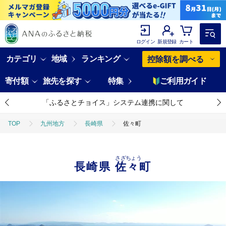
ログイン
新規登録
カート
カテゴリ
地域
ランキング
控除額を調べる
寄付額
旅先を探す
特集
ご利用ガイド
「ふるさとチョイス」システム連携に関して
TOP
九州地方
長崎県
佐々町
さざちょう
長崎県
佐々町