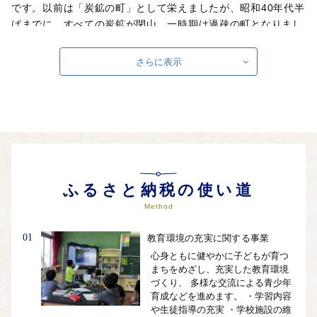
です。以前は「炭鉱の町」として栄えましたが、昭和40年代半
ばまでに、すべての炭鉱が閉山。一時期は過疎の町となりまし
た。その後、住みよい町づくり施策や、佐世保市に隣接する地
勢にも恵まれ、近年の人口はほぼ横ばいを保っており、活力を
さらに表示
取り戻しつつあります。町の中央を流れる佐々川に沿ってひら
けた町は、豊かな自然と良好で快適な住環境が共存する「住み
やすい町」です。毎年2月下旬には、佐々川名物の「シロウオ
漁」が行われ、早咲きの「河津桜」が河畔を彩り、4月初めに
は「しだれ桜」、6月上旬には「花菖蒲」が咲き誇ります。み
なさん、ぜひ一度「佐々町」にお越しください。
自治体ホームページは
こちら
（外部サイト）
ふるさと納税の使い道
外部サイトへ遷移します。
Method
個人情報の保護は遷移先サイトの方針に従います。
01
教育環境の充実に関する事業
心身ともに健やかに子どもが育つ
まちをめざし、充実した教育環境
づくり、 多様な交流による青少年
育成などを進めます。 ・学習内容
や生徒指導の充実 ・学校施設の維