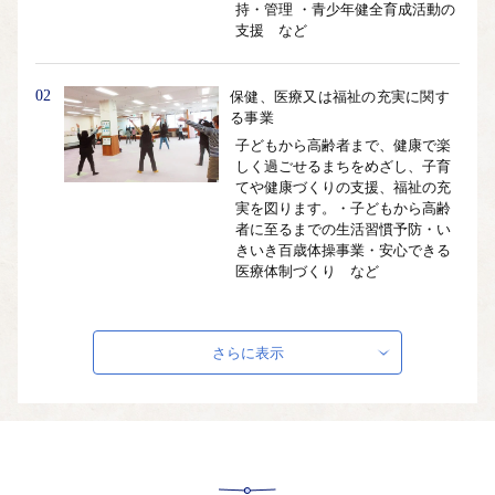
持・管理 ・青少年健全育成活動の
支援 など
02
保健、医療又は福祉の充実に関す
る事業
子どもから高齢者まで、健康で楽
しく過ごせるまちをめざし、子育
てや健康づくりの支援、福祉の充
実を図ります。・子どもから高齢
者に至るまでの生活習慣予防・い
きいき百歳体操事業・安心できる
医療体制づくり など
03
安心安全又は生活環境の向上に関
さらに表示
する事業
だれもが安心して暮らせるまちを
めざし、災害に強いまちづくりを
進めるほ か、道路や公園などのま
ちの基盤の計画的な整備に取り組
みます。 ・安心の住まいづくり ・
自主防災組織育成 ・公園の維持管