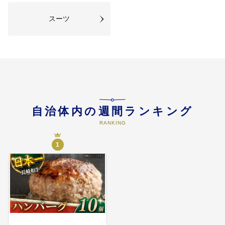
06
住民との協働のまちづくりに関す
スーツ
る事業
町民一人一人がまちづくりの主役
である佐々町をめざし、地域コミ
ュニティの活性化を進めるほか、
多様な住民との協働を創出しま
す。・地域コミュニティ団体・ボ
ランティア団体への支援・大学と
の各種連携事業 など
自治体内の週間ランキング
07
その他目的達成のために必要と認
RANKING
められる事業
・上記の事業のほか、町長が特に
1
必要と認める事業