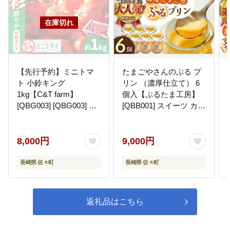
【先行予約】ミニトマ
たまごやさんのぷる プ
ト 小鈴キング
リン （濃厚仕立て） 6
1kg【C&T farm】
個入【ぷるたま工房】
[QBG003] [QBG003] ト
[QBB001] スイーツ カス
マト ミニ トマト 小鈴キ
タード デザート お菓子
ング トマト 人気 リピー
ト
8,000円
9,000円
長崎県 佐々町
長崎県 佐々町
返礼品はこちら