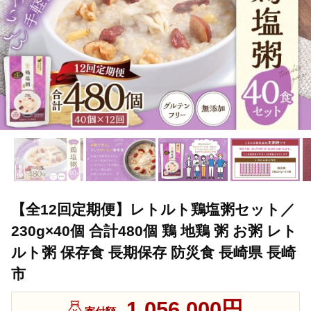
【全12回定期便】レトルト鶏塩粥セット／
230g×40個 合計480個 鶏 地鶏 粥 お粥 レト
ルト粥 保存食 長期保存 防災食 長崎県 長崎
市
1,056,000円