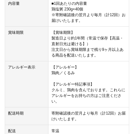
内容量
■1回あたりの内容量
鶏塩粥 230g×40個
※寄附確認後の翌月より毎月（計12回）お
届けいたします。
賞味期限
【賞味期限】
製造日より約1年間（常温で保存【高温・
直射日光は避ける】）
注文日から賞味期限まで残り9ヶ月以上あ
る商品を配送いたします。
アレルギー表示
【アレルギー】
鶏肉／くるみ
【アレルギー特記事項】
クルミ、鶏肉を含んでおります。これらに
アレルギーをお持ちの方はご注意くださ
い。
配送時期
寄附確認後の翌月より毎月（計12回）お届
けいたします。
配送
常温