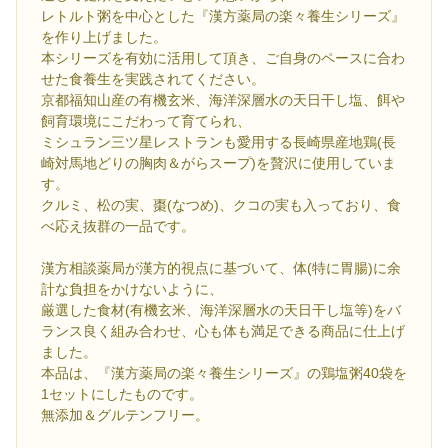
レトルト粥を中心とした『漢方薬局の楽々養生シリーズ』
を作り上げました。
本シリーズを有効に活用して頂き、ご自身のペースに合わ
せた食養生を実践されてください。
京都福知山産の有機玄米、海洋深層水の天日干し塩、餌や
飼育環境にこだわって育てられ、
ミシュラン三ツ星レストランも愛用する長崎県産地鶏(長
崎対馬地どりの胸肉＆がらスープ)を贅沢に使用していま
す。
クルミ、松の実、棗(なつめ)、クコの実も入っており、食
べ応え抜群の一品です。
漢方相談薬局が漢方的視点に基づいて、体(特に胃腸)に余
計な負担をかけないように、
厳選した食材(有機玄米、海洋深層水の天日干し塩等)をバ
ランス良く組み合わせ、心も体も満足できる商品に仕上げ
ました。
本品は、『漢方薬局の楽々養生シリーズ』の鶏塩粥40袋を
1セットにしたものです。
無添加＆グルテンフリー。