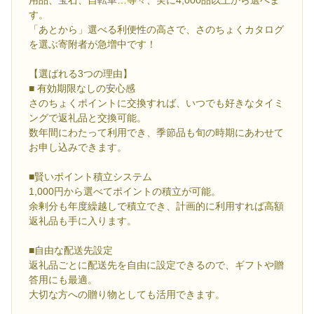
用品、宝石、自転車…等々、実に4,000品以上から選べま
す。
「あとから」選べる利便性の高さで、さのちょくカタログ
を選ぶ寄附者が急増中です！
【選ばれる3つの理由】
■ 有効期限なしの安心感
さのちょくポイントに交換すれば、いつでも好きなタイミ
ングで返礼品と交換可能。
数年間にわたって利用でき、季節品も旬の時期にあわせて
お申し込みできます。
■賢いポイント積立システム
1,000円から選べてポイントの積立が可能。
余剰分も年度繰越しで積立でき、計画的に利用すれば高額
返礼品も手に入ります。
■自由な配送先設定
返礼品ごとに配送先を自由に設定できるので、ギフトや贈
答用にも最適。
大切な方への贈り物としても活用できます。