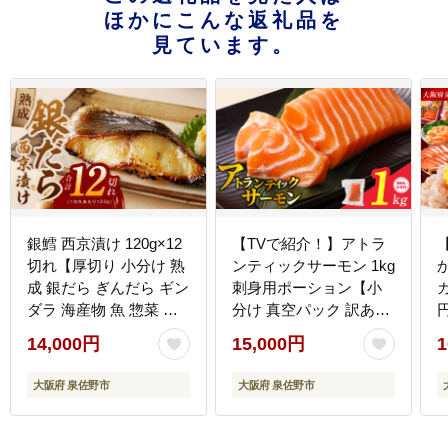
ほかにこんな返礼品を
見ています。
銀鱈 西京漬け 120g×12
【TVで紹介！】アトラ
切れ【厚切り 小分け 熟
ンティックサーモン 1kg
成 銀だら ぎんだら ギン
刺身用ポーション【小
ダラ 海産物 魚 惣菜 西
分け 真空パック 訳あり
京焼き 味噌 お酒のあて
サイズ不揃い 刺身 海鮮
14,000円
15,000円
1
訳あり サイズ不揃い 家
丼 さーもん 鮭 さけ シ
計応援 切り落とし】
ャケ しゃけ 冷凍 家計応
大阪府 泉佐野市
大阪府 泉佐野市
G4147
援】 nbj0006