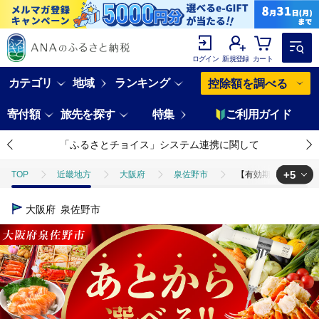
ログイン
新規登録
カート
カテゴリ
地域
ランキング
控除額を調べる
寄付額
旅先を探す
特集
ご利用ガイド
「ふるさとチョイス」システム連携に関して
+5
TOP
近畿地方
大阪府
泉佐野市
【有効期限なし】あとか
TOP
肉
【有効期限なし】あとから選べる さのちょくカタログ（寄附1,0
大阪府
泉佐野市
TOP
魚介類
【有効期限なし】あとから選べる さのちょくカタログ（寄附1
TOP
野菜
【有効期限なし】あとから選べる さのちょくカタログ（寄附1,
TOP
フルーツ
【有効期限なし】あとから選べる さのちょくカタログ（寄
TOP
定期便
【有効期限なし】あとから選べる さのちょくカタログ（寄附1