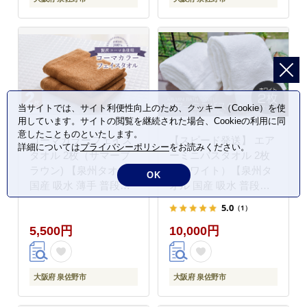
当サイトでは、サイト利便性向上のため、クッキー（Cookie）を使
用しています。サイトの閲覧を継続された場合、Cookieの利用に同
意したことものといたします。
コーマカラーフェイス
【スピード発送】 エア
詳細については
プライバシーポリシー
をお読みください。
タオル 2枚（サマーブ
ーミニバスタオル 2枚
ラウン) 【泉州タオル
（ホワイト）【泉州タ
OK
国産 吸水 薄手 普段使
オル 国産 吸水 普段使
い 無地 シンプル 日用
い シンプル 日用品 家
5.0
（1）
品】 005A624
族 ファミリー】
5,500円
10,000円
099H1876
大阪府 泉佐野市
大阪府 泉佐野市