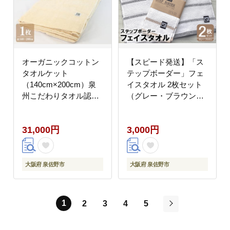
オーガニックコットン
【スピード発送】「ス
タオルケット
テップボーダー」フェ
（140cm×200cm）泉
イスタオル 2枚セット
州こだわりタオル認定
（グレー・ブラウン）
商品 030D001
お試し泉州タオル【泉
州タオル 国産 吸水 普
31,000円
3,000円
段使い 無地 シンプル
日用品 家族 ファミリ
ー】 G5096
大阪府 泉佐野市
大阪府 泉佐野市
1
2
3
4
5
次