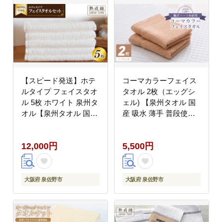
【スピード発送】ホテ
コーマカラーフェイス
ルタイプ フェイスタオ
タオル 2枚（エッグシ
ル 5枚 ホワイト 泉州タ
ェル) 【泉州タオル 国
オル【泉州タオル 国産
産 吸水 薄手 普段使い
吸水 普段使い 無地 シ
無地 シンプル 日用品】
ンプル 日用品 家族 フ
005A623
12,000円
5,500円
ァミリー】 G4841
大阪府 泉佐野市
大阪府 泉佐野市