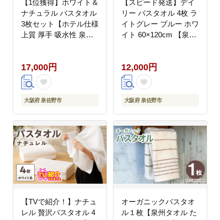
【1位獲得】ホワイト＆
【スピード発送】デイ
ナチュラル バスタオル
リー バスタオル 4枚 ラ
3枚セット【ホテル仕様
イトグレー ブルー ホワ
上質 厚手 吸水性 泉州
イト 60×120cm 【泉州
タオル たおる ギフト
タオル 国産 吸水 普段
国産】 015B238
使い シンプル 日用品】
17,000円
12,000円
010B1099
大阪府 泉佐野市
大阪府 泉佐野市
【TVで紹介！】ナチュ
オーガニックバスタオ
レル 贅沢バスタオル 4
ル１枚【泉州タオル た