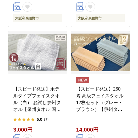
ー】 G5097
大阪府 泉佐野市
大阪府 泉佐野市
【スピード発送】ホテ
【スピード発送】260
ルタイプフェイスタオ
匁 高級フェイスタオル
ル（白） お試し泉州タ
12枚セット（グレー・
オル【泉州タオル 国産
ブラウン）【泉州タオ
吸水 普段使い 無地 シ
ル 国産 吸水 普段使い
5.0
（1）
ンプル 日用品 家族 フ
無地 シンプル 日用品
3,000円
14,000円
ァミリー】 G5099
家族 ファミリー 260
匁】 G4540