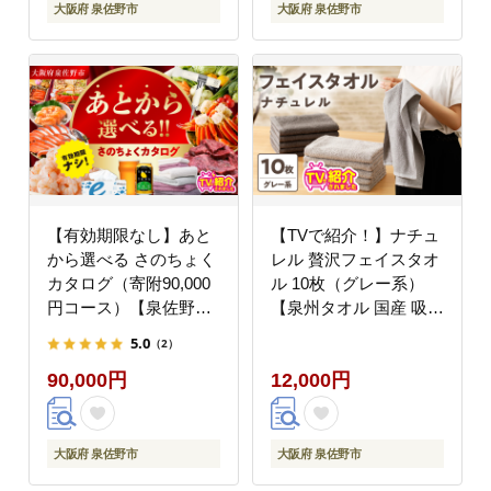
らセレクト】 sn035
らセレクト】 sn030
大阪府 泉佐野市
大阪府 泉佐野市
【有効期限なし】あと
【TVで紹介！】ナチュ
から選べる さのちょく
レル 贅沢フェイスタオ
カタログ（寄附90,000
ル 10枚（グレー系）
円コース）【泉佐野市
【泉州タオル 国産 吸水
ふるさとギフト 4000品
普段使い 無地 シンプル
5.0
（2）
以上 高評価 肉 ビール
日用品 家族 ファミリ
90,000円
12,000円
海鮮 野菜 定期便 タオ
ー】 G4594
ル ティッシュ 後から
カタログギフト あとか
らセレクト】 sn033
大阪府 泉佐野市
大阪府 泉佐野市