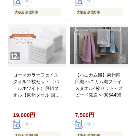
大阪府 泉佐野市
大阪府 泉佐野市
コーマカラーフェイス
【ハニカム織】泉州南
タオル12枚セット（パ
部織 ハニカム織フェイ
ールホワイト）泉州タ
スタオル4枚セット＜ス
オル【泉州タオル 国産
ピード発送＞ 005A496
吸水 普段使い 無地 シ
ンプル 日用品 家族 フ
19,000円
7,500円
ァミリー】 020C460-1
大阪府 泉佐野市
大阪府 泉佐野市