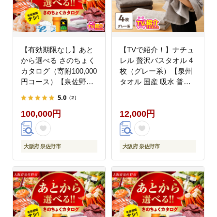
【有効期限なし】あと
【TVで紹介！】ナチュ
から選べる さのちょく
レル 贅沢バスタオル 4
カタログ（寄附100,000
枚（グレー系）【泉州
円コース）【泉佐野市
タオル 国産 吸水 普段
ふるさとギフト 4000品
使い 無地 シンプル 日
5.0
（2）
以上 高評価 肉 ビール
用品 家族 ファミリー】
100,000円
12,000円
海鮮 野菜 定期便 タオ
G4591
ル ティッシュ 後から
カタログギフト あとか
らセレクト】 sn024
大阪府 泉佐野市
大阪府 泉佐野市