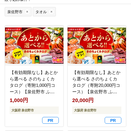
泉佐野市
タオル
【有効期限なし】あとか
【有効期限なし】あとか
ら選べる さのちょくカ
ら選べる さのちょくカ
タログ（寄附1,000円コ
タログ（寄附20,000円コ
ース）【泉佐野市 ふる
ース）【泉佐野市 ふる
さとギフト 4000品以上
さとギフト 4000品以上
1,000円
20,000円
高評価 肉 ビール 海鮮 野
高評価 肉 ビール 海鮮 野
菜 定期便 タオル ティッ
大阪府 泉佐野市
菜 定期便 タオル ティッ
大阪府 泉佐野市
シュ 後から カタログギ
シュ 後から カタログギ
フト あとからセレク
フト あとからセレク
ト】 sn020
ト】 sn028