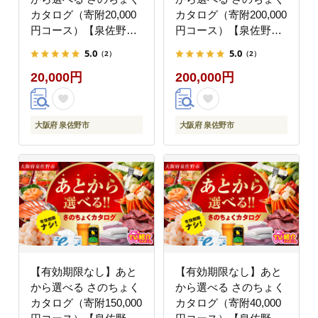
カタログ（寄附20,000
カタログ（寄附200,000
円コース）【泉佐野市
円コース）【泉佐野市
ふるさとギフト 4000品
ふるさとギフト 4000品
5.0
5.0
（2）
（2）
以上 高評価 肉 ビール
以上 高評価 肉 ビール
20,000円
200,000円
海鮮 野菜 定期便 タオ
海鮮 野菜 定期便 タオ
ル ティッシュ 後から
ル ティッシュ 後から
カタログギフト あとか
カタログギフト あとか
らセレクト】 sn028
らセレクト】 sn034
大阪府 泉佐野市
大阪府 泉佐野市
【有効期限なし】あと
【有効期限なし】あと
から選べる さのちょく
から選べる さのちょく
カタログ（寄附150,000
カタログ（寄附40,000