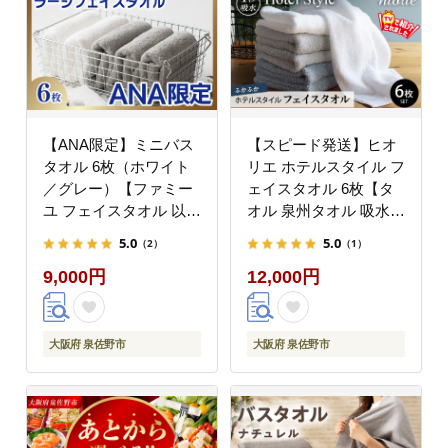
【ANA限定】ミニバス
【スピード発送】ヒオ
タオル 6枚（ホワイト
リエ ホテルスタイル フ
／グレー）【ファミー
ェイスタオル 6枚【タ
ユ フェイスタオル 以上
オル 泉州タオル 吸水
バスタオル 未満 泉州タ
普段使い 無地 シンプル
5.0
5.0
（2）
（1）
オル 吸水 普段使い シ
日用品 ふわふわ ふかふ
9,000円
12,000円
ンプル 日用品 たおる】
か 厚手 パイル ブルー
G3979-1
グレー 家族 3色 たおる
一人暮らし TVで紹
介！】 099H1144-2
大阪府 泉佐野市
大阪府 泉佐野市