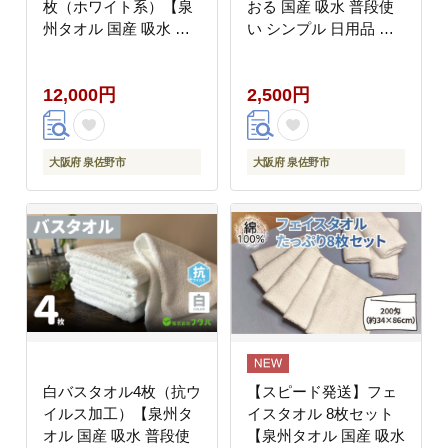
枚（ホワイト系）【泉
おる 国産 吸水 普段使
州タオル 国産 吸水 普
い シンプル 日用品 家
段使い 無地 シンプル
族 ファミリー】
日用品 家族 ファミリ
005A808
12,000円
2,500円
ー】 G4593
大阪府 泉佐野市
大阪府 泉佐野市
白バスタオル4枚（抗ウ
【スピード発送】フェ
イルス加工）【泉州タ
イスタオル 8枚セット
オル 国産 吸水 普段使
【泉州タオル 国産 吸水