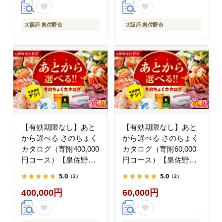
ル ティッシュ 後から
ル ティッシュ 後から
カタログギフト あとか
カタログギフト あとか
らセレクト】 sn032
らセレクト】 sn026
大阪府 泉佐野市
大阪府 泉佐野市
【有効期限なし】あと
【有効期限なし】あと
から選べる さのちょく
から選べる さのちょく
カタログ（寄附400,000
カタログ（寄附60,000
円コース）【泉佐野市
円コース）【泉佐野市
ふるさとギフト 4000品
ふるさとギフト 4000品
5.0
5.0
（2）
（2）
以上 高評価 肉 ビール
以上 高評価 肉 ビール
400,000円
60,000円
海鮮 野菜 定期便 タオ
海鮮 野菜 定期便 タオ
ル ティッシュ 後から
ル ティッシュ 後から
カタログギフト あとか
カタログギフト あとか