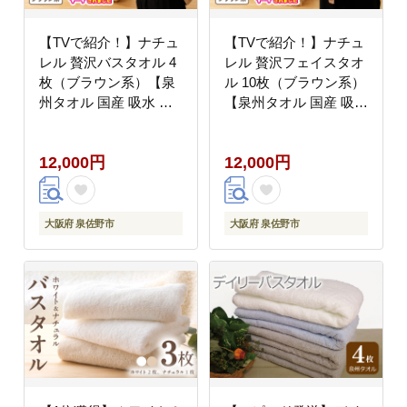
【TVで紹介！】ナチュ
【TVで紹介！】ナチュ
レル 贅沢バスタオル 4
レル 贅沢フェイスタオ
枚（ブラウン系）【泉
ル 10枚（ブラウン系）
州タオル 国産 吸水 普
【泉州タオル 国産 吸水
段使い 無地 シンプル
普段使い 無地 シンプル
日用品 家族 ファミリ
日用品 家族 ファミリ
12,000円
12,000円
ー】 G4592
ー】 G4595
大阪府 泉佐野市
大阪府 泉佐野市