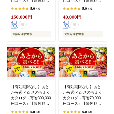
円コース）【泉佐野市
円コース）【泉佐野市
ふるさとギフト 4000品
ふるさとギフト 4000品
5.0
5.0
（2）
（2）
以上 高評価 肉 ビール
以上 高評価 肉 ビール
150,000円
40,000円
海鮮 野菜 定期便 タオ
海鮮 野菜 定期便 タオ
ル ティッシュ 後から
ル ティッシュ 後から
カタログギフト あとか
カタログギフト あとか
らセレクト】 sn036
らセレクト】 sn029
大阪府 泉佐野市
大阪府 泉佐野市
【有効期限なし】あと
【有効期限なし】あと
から選べる さのちょく
から選べる さのちょく
カタログ（寄附300,000
カタログ（寄附70,000
円コース）【泉佐野市
円コース）【泉佐野市
ふるさとギフト 4000品
ふるさとギフト 4000品
5.0
5.0
（2）
（2）