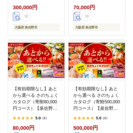
以上 高評価 肉 ビール
以上 高評価 肉 ビール
300,000円
70,000円
海鮮 野菜 定期便 タオ
海鮮 野菜 定期便 タオ
ル ティッシュ 後から
ル ティッシュ 後から
カタログギフト あとか
カタログギフト あとか
らセレクト】 sn025
らセレクト】 sn031
大阪府 泉佐野市
大阪府 泉佐野市
【有効期限なし】あと
【有効期限なし】あと
から選べる さのちょく
から選べる さのちょく
カタログ（寄附80,000
カタログ（寄附500,000
円コース）【泉佐野市
円コース）【泉佐野市
ふるさとギフト 4000品
ふるさとギフト 4000品
5.0
5.0
（2）
（2）
以上 高評価 肉 ビール
以上 高評価 肉 ビール
80,000円
500,000円
海鮮 野菜 定期便 タオ
海鮮 野菜 定期便 タオ