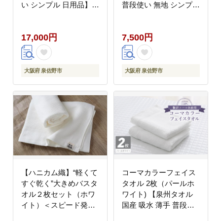
い シンプル 日用品】
普段使い 無地 シンプル
015B646
日用品 家族 ファミリ
ー】 G4501
17,000円
7,500円
大阪府 泉佐野市
大阪府 泉佐野市
【ハニカム織】“軽くて
コーマカラーフェイス
すぐ乾く”大きめバスタ
タオル 2枚（パールホ
オル２枚セット（ホワ
ワイト) 【泉州タオル
イト）＜スピード発送
国産 吸水 薄手 普段使
＞ 005A182
い 無地 シンプル 日用