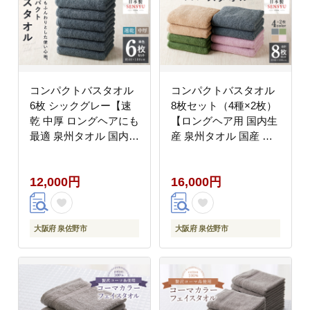
コンパクトバスタオル
コンパクトバスタオル
6枚 シックグレー【速
8枚セット（4種×2枚）
乾 中厚 ロングヘアにも
【ロングヘア用 国内生
最適 泉州タオル 国内製
産 泉州タオル 国産 吸
造 国産 吸水 普段使い
水 普段使い シンプル
シンプル 日用品 家族
日用品 家族 ファミリ
12,000円
16,000円
ファミリー】
ー】 015B522
099H3813
大阪府 泉佐野市
大阪府 泉佐野市