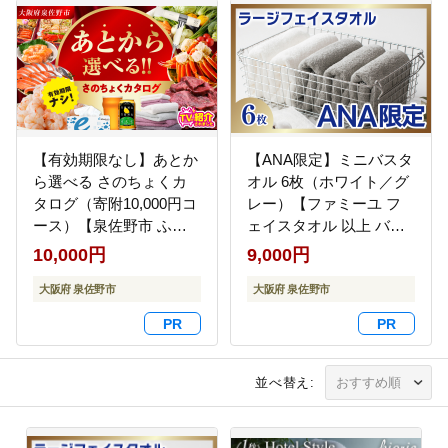
【有効期限なし】あとか
【ANA限定】ミニバスタ
ら選べる さのちょくカ
オル 6枚（ホワイト／グ
タログ（寄附10,000円コ
レー）【ファミーユ フ
ース）【泉佐野市 ふる
ェイスタオル 以上 バス
さとギフト 4000品以上
タオル 未満 泉州タオル
10,000円
9,000円
高評価 肉 ビール 海鮮 野
吸水 普段使い シンプル
菜 定期便 タオル ティッ
大阪府 泉佐野市
日用品 たおる】 G3979-
大阪府 泉佐野市
シュ 後から カタログギ
1
フト あとからセレク
ト】 sn021
並べ替え: