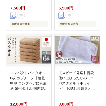
品】 005A639
7,500円
5,500円
大阪府 泉佐野市
大阪府 泉佐野市
コンパクトバスタオル
【スピード発送】普段
6枚 カプチーノ【速乾
使いにぴったりのミニ
中厚 ロングヘアにも最
バスタオル（ホワイ
適 泉州タオル 国内製造
ト） お試し泉州タオル
国産 吸水 普段使い シ
【泉州タオル 国産 吸水
ンプル 日用品 家族 フ
普段使い 無地 シンプル
12,000円
3,000円
ァミリー】 099H3812
日用品 家族 ファミリ