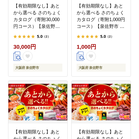
【有効期限なし】あと
【有効期限なし】あと
から選べる さのちょく
から選べる さのちょく
カタログ（寄附30,000
カタログ（寄附1,000円
円コース）【泉佐野市
コース）【泉佐野市 ふ
ふるさとギフト 4000品
るさとギフト 4000品以
5.0
5.0
（2）
（2）
以上 高評価 肉 ビール
上 高評価 肉 ビール 海
30,000円
1,000円
海鮮 野菜 定期便 タオ
鮮 野菜 定期便 タオル
ル ティッシュ 後から
ティッシュ 後から カタ
カタログギフト あとか
ログギフト あとからセ
らセレクト】 sn022
レクト】 sn020
大阪府 泉佐野市
大阪府 泉佐野市
【有効期限なし】あと
【有効期限なし】あと
から選べる さのちょく
から選べる さのちょく