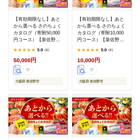
【有効期限なし】あと
【有効期限なし】あと
から選べる さのちょく
から選べる さのちょく
カタログ（寄附50,000
カタログ（寄附10,000
円コース）【泉佐野市
円コース）【泉佐野市
ふるさとギフト 4000品
ふるさとギフト 4000品
5.0
5.0
（2）
（2）
以上 高評価 肉 ビール
以上 高評価 肉 ビール
50,000円
10,000円
海鮮 野菜 定期便 タオ
海鮮 野菜 定期便 タオ
ル ティッシュ 後から
ル ティッシュ 後から
カタログギフト あとか
カタログギフト あとか
らセレクト】 sn023
らセレクト】 sn021
大阪府 泉佐野市
大阪府 泉佐野市