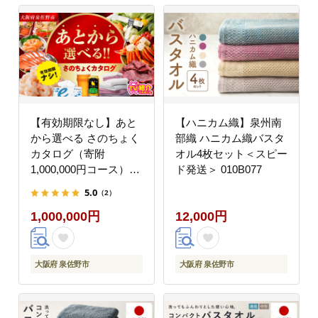
【有効期限なし】あと
【ハニカム織】泉州南
から選べる さのちょく
部織 ハニカム織バスタ
カタログ（寄附
オル4枚セット＜スピー
1,000,000円コース）
ド発送＞ 010B077
【泉佐野市 ふるさとギ
5.0
（2）
フト 4000品以上 高評
1,000,000円
12,000円
価 肉 ビール 海鮮 野菜
定期便 タオル ティッシ
ュ 後から カタログギフ
ト あとからセレクト】
大阪府 泉佐野市
大阪府 泉佐野市
sn027