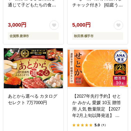
通じて子どもたちの食事
チャック付き》 [稲庭うど
や学習を支援 ボランティ
ん 日本三大うどん 饂飩
ア 佐賀県 唐津市 貧困 飢
国産]
餓 居場所 子供食堂 つな
3,000円
5,000円
がり 繋がり
佐賀県 唐津市
秋田県 横手市
あとから選べる カタログ
【2027年先行予約】せと
セレクト 7万7000円
か みかん 愛媛 10玉 贈答
用 人気 数量限定 【2027
年2月上旬以降発送】 柑
橘 愛媛県産 伊予市｜
5.0
（1）
C129