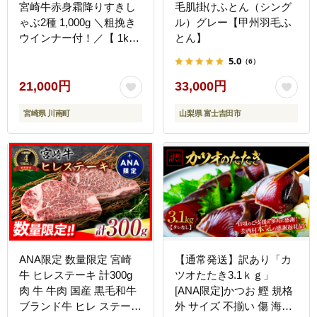
宮崎牛赤身霜降りすきし
毛肌掛けふとん（シング
ゃぶ2種 1,000g ＼粗挽き
ル）グレー【甲州羽毛ふ
ウインナー付！／【 1kg
とん】
肉 牛肉 ミヤチク スライ
5.0
（6）
ス すき焼き しゃぶしゃぶ
】 [B00611-ss]
21,000円
33,000円
宮崎県 川南町
山梨県 富士吉田市
ANA限定 数量限定 宮崎
【通常発送】訳あり「カ
牛 ヒレステーキ 計300g
ツオたたき3.1ｋｇ」
肉 牛 牛肉 国産 黒毛和牛
[ANA限定]かつお 鰹 規格
ブランド牛 ヒレ ステーキ
外 サイズ 不揃い 傷 海鮮