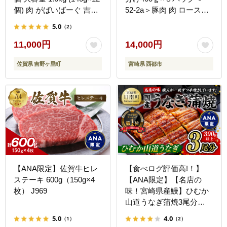
個) 肉 がばいばーぐ 吉野
52-2a＞豚肉 肉 ロースス
ヶ里町/石丸食肉産業
ライス 小分け 大容量 宮
5.0
（2）
[FBX005]
崎県西都市 豚しゃぶ すき
焼き
11,000円
14,000円
佐賀県 吉野ヶ里町
宮崎県 西都市
【ANA限定】佐賀牛ヒレ
【食べログ評価高!！】
ステーキ 600g（150g×4
【ANA限定】【名店の
枚） J969
味！宮崎県産鰻】ひむか
山道うなぎ蒲焼3尾分
(390g以上) 【 国産 うな
5.0
4.0
（1）
（2）
ぎ ウナギ 鰻 】 [B08411]