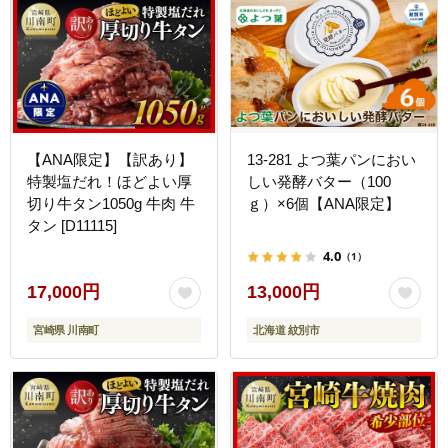
【ANA限定】【訳あり】
13-281 よつ葉パンにおい
特製塩だれ！ほどよい厚
しい発酵バター（100
切り牛タン1050g 牛肉 牛
ｇ）×6個【ANA限定】
タン [D11115]
4.0
（1）
17,000円
13,000円
宮崎県 川南町
北海道 紋別市