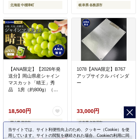
北海道 中標津町
岐阜県 各務原市
【ANA限定】【2026年発
1078【ANA限定】B767
送分】岡山県産シャイン
アップサイクル バインダ
マスカット「晴王」秀
ー
品 1房（約800g）（令
和8年8月中旬以降発送）
【シャインマスカット 大
房 大粒 岡山県産 秀品 種
18,500円
33,000円
無し 高糖度 葡萄 ぶどう
岡山県 備前市
岐阜県 各務原市
御中元 ギフト 御礼 化粧
当サイトでは、サイト利便性向上のため、クッキー（Cookie）を使
箱入 プレゼント 御祝 御
用しています。サイトの閲覧を継続された場合、Cookieの利用に同
供 果物 くだもの フルー