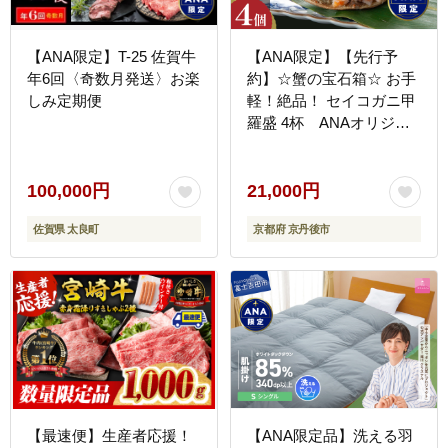
【ANA限定】T-25 佐賀牛
【ANA限定】【先行予
年6回〈奇数月発送〉お楽
約】☆蟹の宝石箱☆ お手
しみ定期便
軽！絶品！ セイコガニ甲
羅盛 4杯 ANAオリジナ
ル YK00447
100,000円
21,000円
佐賀県 太良町
京都府 京丹後市
【最速便】生産者応援！
【ANA限定品】洗える羽