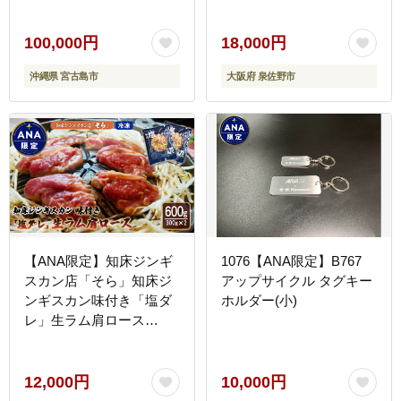
100,000円
18,000円
沖縄県 宮古島市
大阪府 泉佐野市
【ANA限定】知床ジンギ
1076【ANA限定】B767
スカン店「そら」知床ジ
アップサイクル タグキー
ンギスカン味付き「塩ダ
ホルダー(小)
レ」生ラム肩ロース
600g（300g×2）
【1602001】
12,000円
10,000円