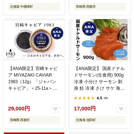
北海道 中標津町
宮崎県 西都市
【ANA限定】宮崎キャビ
【ANA限定】 国産ドナル
ア MIYAZAKI CAVIAR
ドサーモン(生食用) 900g
1983（12g）「ジャパン
冷凍 小分け サーモン 刺
キャビア」＜25-11a＞魚
身 鮭 冷凍 さけ サケ 海鮮
介類 魚卵 ギフト 西都市
魚 生食サーモン
4.5
（6）
宮崎県
29,000円
17,000円
宮崎県 西都市
北海道 池田町