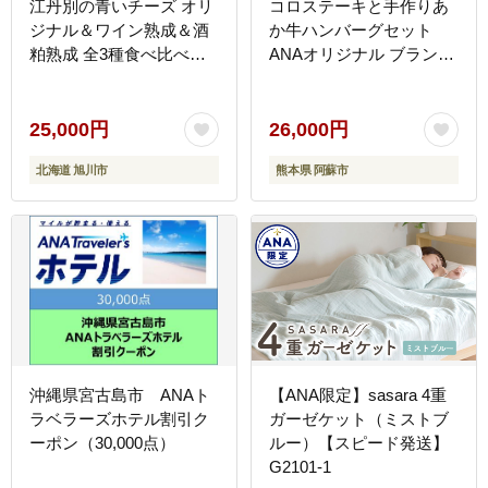
江丹別の青いチーズ オリ
コロステーキと手作りあ
ジナル＆ワイン熟成＆酒
か牛ハンバーグセット
粕熟成 全3種食べ比べセ
ANAオリジナル ブランド
ット 【 チーズ ちーず
牛 和牛 肉 牛肉 国産 ステ
cheese CHEESE ３種 詰
ーキ ハンバーグ ジューシ
め合わせセット オリジナ
ー 人気 希少 豪華 希少 熊
25,000円
26,000円
ル ワイン熟成 酒麹熟成
本 阿蘇
北海道 旭川市
熊本県 阿蘇市
牛乳 乳製品 濃厚 晩酌 お
つまみ 北海道 旭川市 】
_06029
沖縄県宮古島市 ANAト
【ANA限定】sasara 4重
ラベラーズホテル割引ク
ガーゼケット（ミストブ
ーポン（30,000点）
ルー）【スピード発送】
G2101-1