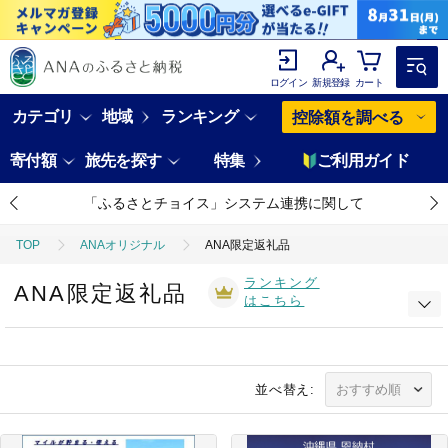
ログイン
新規登録
カート
カテゴリ
地域
ランキング
控除額を調べる
寄付額
旅先を探す
特集
ご利用ガイド
「ふるさとチョイス」システム連携に関して
TOP
ANAオリジナル
ANA限定返礼品
ランキング
ANA限定返礼品
はこちら
並べ替え: