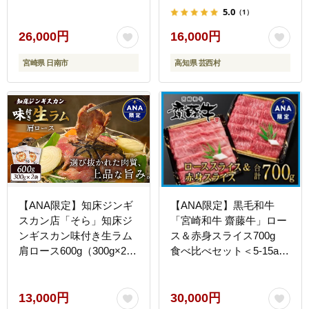
人気 赤身_EA12-23
わけあり 人気 ランキング
5.0
（1）
本場 高知 かつおのたたき
26,000円
16,000円
宮崎県 日南市
高知県 芸西村
【ANA限定】知床ジンギ
【ANA限定】黒毛和牛
スカン店「そら」知床ジ
「宮崎和牛 齋藤牛」ロー
ンギスカン味付き生ラム
ス＆赤身スライス700g
肩ロース600g（300g×2）
食べ比べセット＜5-15a＞
【1601901】
すき焼き しゃぶしゃぶ 牛
肉
13,000円
30,000円