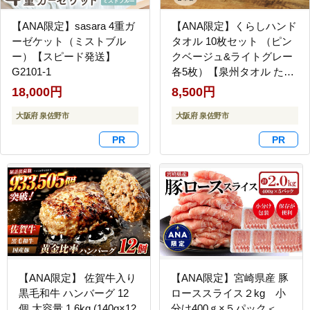
【ANA限定】sasara 4重ガ
【ANA限定】くらしハンド
ーゼケット（ミストブル
タオル 10枚セット （ピン
ー）【スピード発送】
クベージュ&ライトグレー
G2101-1
各5枚）【泉州タオル たお
る 国産 吸水 普段使い シン
18,000円
8,500円
プル 日用品 家族 ファミリ
大阪府 泉佐野市
ー】 G4434
大阪府 泉佐野市
【ANA限定】 佐賀牛入り
【ANA限定】宮崎県産 豚
黒毛和牛 ハンバーグ 12
ローススライス２kg 小
個 大容量 1.6kg (140g×12
分け400ｇ×５パック＜