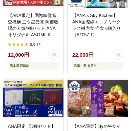
【ANA限定】国際味覚審
【ANA's Sky Kitchen】
査機構 三ツ星受賞 阿部牧
ANA国際線エコノミーク
場の人気4種セット ANA
ラス機内食 洋食 6個入り
オリジナル ASOMILK の
（A1057-1）
むヨーグルト チーズ バー
5.0
（1）
ムクーヘン スイーツ 人気
限定 阿部牧場 三ツ星 詰
12,000円
22,000円
め合わせ 熊本 阿蘇
熊本県 阿蘇市
和歌山県 有田市
ANA限定 【3種セット】
【ANA限定】あか牛サイ