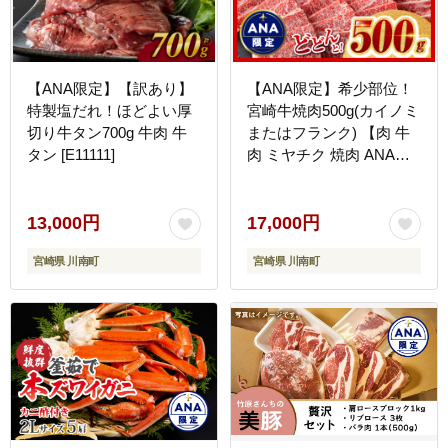
【ANA限定】【訳あり】
【ANA限定】希少部位！
特製塩だれ！ほどよい厚
宮崎牛焼肉500g(カイノミ
切り牛タン700g 牛肉 牛
またはフランク) 【肉 牛
タン [E11111]
肉 ミヤチク 焼肉 ANAオ
リジナル】 [D0614]
13,000円
17,000円
宮崎県 川南町
宮崎県 川南町