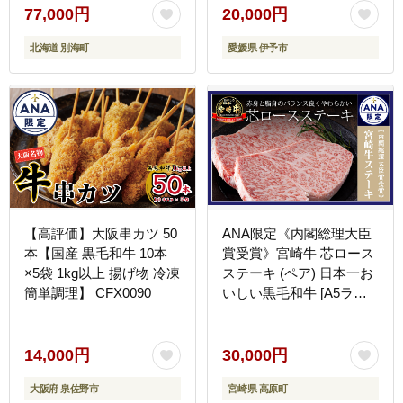
77,000円
20,000円
北海道 別海町
愛媛県 伊予市
【高評価】大阪串カツ 50
ANA限定《内閣総理大臣
本【国産 黒毛和牛 10本
賞受賞》宮崎牛 芯ロース
×5袋 1kg以上 揚げ物 冷凍
ステーキ (ペア) 日本一お
簡単調理】 CFX0090
いしい黒毛和牛 [A5ラン
ク A4等級 ブランド牛 国
産牛 牛肉 ギフト ステー
キ ロース 贈答 贈り物 プ
14,000円
30,000円
レゼント] TF0555-P00020
大阪府 泉佐野市
宮崎県 高原町