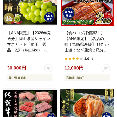
【ANA限定】【2026年発
【食べログ評価高!！】
送分】岡山県産シャイン
【ANA限定】【名店の
マスカット「晴王」秀
味！宮崎県産鰻】 ひむか
品 2房（約1.6kg）（令
山道うなぎ蒲焼２尾分
和8年8月中旬以降発送）
（260ｇ以上） 【 国産 う
4.0
（2）
【シャインマスカット 大
なぎ ウナギ 鰻 】
房 大粒 岡山県産 秀品 種
[B08410]
30,000円
12,000円
無し 高糖度 葡萄 ぶどう
岡山県 備前市
宮崎県 川南町
御中元 ギフト 御礼 化粧
箱入 プレゼント 御祝 御
供 果物 くだもの フルー
ツ 】