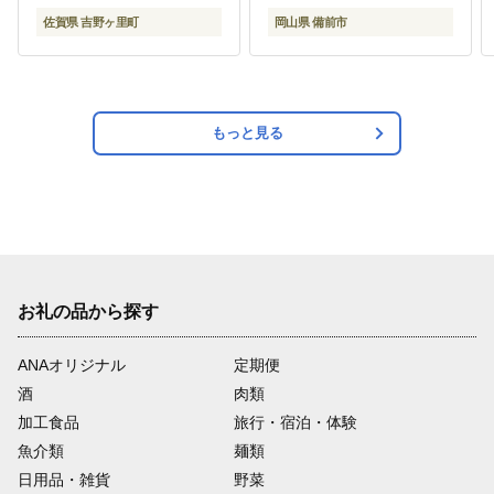
大房 大粒 岡山県産 秀品
佐賀県 吉野ヶ里町
岡山県 備前市
種無し 高糖度 葡萄 ぶど
う 御中元 ギフト 御礼 化
粧箱入 プレゼント 御祝
御供 果物 くだもの フル
ーツ 】
もっと見る
お礼の品から探す
ANAオリジナル
定期便
酒
肉類
加工食品
旅行・宿泊・体験
魚介類
麺類
日用品・雑貨
野菜