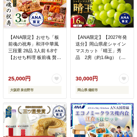
【ANA限定】おせち「板
【ANA限定】【2027年発
前魂の祝寿」和洋中華風
送分】岡山県産シャイン
三段重 28品 3人前 6.8寸
マスカット「晴王」秀
【おせち料理 板前魂 贅沢
品 2房（約1.6kg）（令
おせち お節 惣菜 冷凍 先
和9年8月中旬以降発送）
行予約 年内発送 おせち料
【シャインマスカット】
理2027】 Y202
25,000円
30,000円
大阪府 泉佐野市
岡山県 備前市