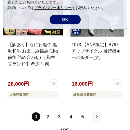
意したことものといたします。
ツ 】
詳細については
プライバシーポリシー
をお読みください。
OK
【訳あり】なにわ黒牛 黒
1073 【ANA限定】B767
毛和牛 お楽しみ福袋 (1kg
アップサイクル 飛行機キ
前後 詰め合わせ) ｜和牛
ーホルダー(大)
ブランド牛 希少 牛肉 詰
合せ セット 冷凍 大阪府
阪南市
28,000円
16,000円
大阪府 阪南市
岐阜県 各務原市
1
2
3
4
5
次