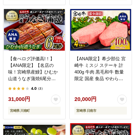
【食べログ評価高!！】
【ANA限定】希少部位 宮
【ANA限定】【名店の
崎牛 ミスジ ステーキ 計
味！宮崎県産鰻】ひむか
400g 牛肉 黒毛和牛 数量
山道うなぎ蒲焼6尾分
限定 国産 食品 やわらか
(780g以上) 【 国産 うな
い 高級 上質 贅沢 おかず
4.0
（2）
ぎ ウナギ 鰻 】 [B08413]
おつまみ ご褒美 お祝い
記念日 ギフト 贈り物 プ
31,000円
20,000円
レゼント 焼肉 鉄板焼き
宮崎県 川南町
宮崎県 日南市
BBQ 人気 おすすめ ミヤ
チク ブランド牛 冷凍 宮
崎県 日南市 送料無料
_D104-25