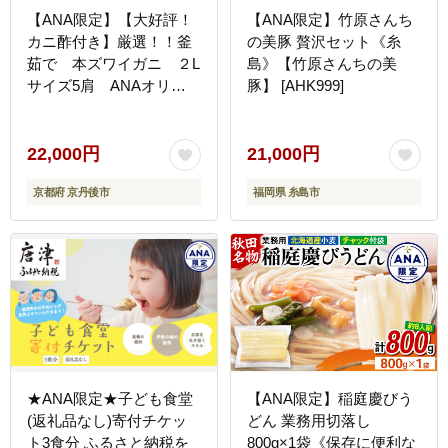
【ANA限定】【大好評！
【ANA限定】竹原さんち
カニ酢付き】厳選！！釜
の美豚 贅沢セット《糸
茹で 本ズワイガニ ２L
島》【竹原さんちの美
サイズ5肩 ANAオリジ
豚】 [AHK999]
ナル YK00407
22,000円
21,000円
京都府 京丹後市
福岡県 糸島市
★ANA限定★子ども食堂
【ANA限定】稲庭慶びう
(返礼品なし)寄付チケッ
どん 業務用切落し
ト3食分 ふるさと納税を
800g×1袋《保存に便利な