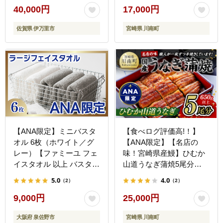
40,000円
17,000円
佐賀県 伊万里市
宮崎県 川南町
【ANA限定】ミニバスタ
【食べログ評価高!！】
オル 6枚（ホワイト／グ
【ANA限定】【名店の
レー）【ファミーユ フェ
味！宮崎県産鰻】ひむか
イスタオル 以上 バスタオ
山道うなぎ蒲焼5尾分
ル 未満 泉州タオル 吸水
(650g以上) 【 国産 うな
5.0
4.0
（2）
（2）
普段使い シンプル 日用品
ぎ ウナギ 鰻】 [B08412]
たおる】 G3979-1
9,000円
25,000円
大阪府 泉佐野市
宮崎県 川南町