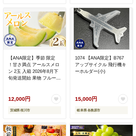
【ANA限定】季節 限定
1074 【ANA限定】B767
！甘さ満点 アールスメロ
アップサイクル 飛行機キ
ン 2玉 入箱 2026年8月下
ーホルダー(小)
旬発送開始 果物 フルーツ
農家直送 産直 青肉メロン
特産品 マスクメロン メロ
ン くだもの 茨城
12,000円
15,000円
[BC045sa]
茨城県 桜川市
岐阜県 各務原市