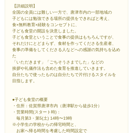
【詳細説明】
全国の全員には難しい一方で、唐津市内の一部地域の
子どもには勉強できる場所の提供をできればと考え、
食×無料教育×経験をコンセプトに、
子ども食堂の開設を決意しました。
子ども食堂ということで食事の提供はもちろんですが、
それだけにとどまらず、食材を作ってくださる生産者、
食事の準備をしてくださる人などへの感謝の気持ちを込め
た
「いただきます」「ごちそうさまでした」などの
挨拶や礼儀作法も含めた食育を推進していきます。
自分たちで使ったものは自分たちで片付けるスタイルを
目指します。
●子ども食堂の概要
・住所：佐賀県唐津市内（唐津駅から徒歩1分）
・営業時間(スタート時)：
毎月第3・第5(土) 14時〜19時
※小学生の学校からの帰宅時間と、
お家へ帰る時間を考慮した時間設定で