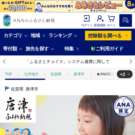
ログイン
新規登録
カート
カテゴリ
地域
ランキング
控除額を調べる
寄付額
旅先を探す
特集
ご利用ガイド
「ふるさとチョイス」システム連携に関して
+2
TOP
九州地方
佐賀県
唐津市
★ANA限定★子ども食
TOP
ANAオリジナル
ANA限定返礼品
★ANA限定★子ども食
佐賀県
唐津市
TOP
旅行・宿泊・体験
体験チケット
食事券
★ANA