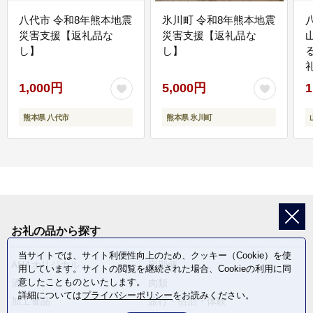
八代市 令和8年熊本地震
氷川町 令和8年熊本地震
災害支援【返礼品な
災害支援【返礼品な
し】
し】
1,000円
5,000円
1
熊本県 八代市
熊本県 氷川町
お礼の品から探す
当サイトでは、サイト利便性向上のため、クッキー（Cookie）を使
ANAオリジナル
定期便
用しています。サイトの閲覧を継続された場合、Cookieの利用に同
意したことものといたします。
酒
肉類
詳細については
プライバシーポリシー
をお読みください。
加工食品
旅行・宿泊・体験