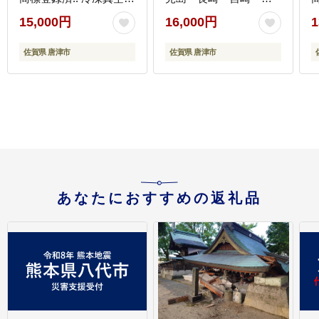
ック 惣菜
賀・大分 合計14袋) マ
15,000円
16,000円
1
ルタイ ご当地 とんこつ
鶏白湯 お土産 食べ比べ
佐賀県 唐津市
佐賀県 唐津市
棒ラーメン ノンフライ
ギフト
あなたにおすすめの返礼品