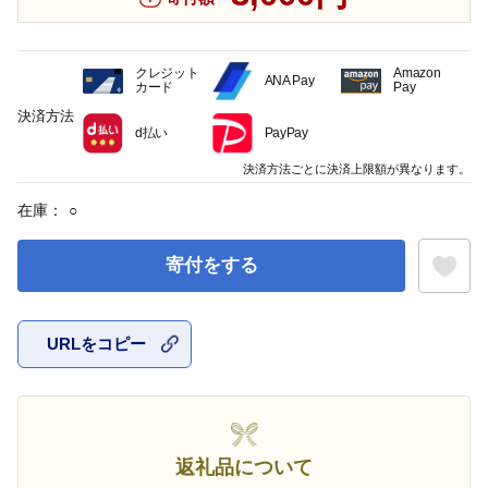
クレジット
Amazon
ANA Pay
カード
Pay
決済方法
d払い
PayPay
決済方法ごとに決済上限額が異なります。
在庫：
○
寄付をする
URLをコピー
お気に入
返礼品について