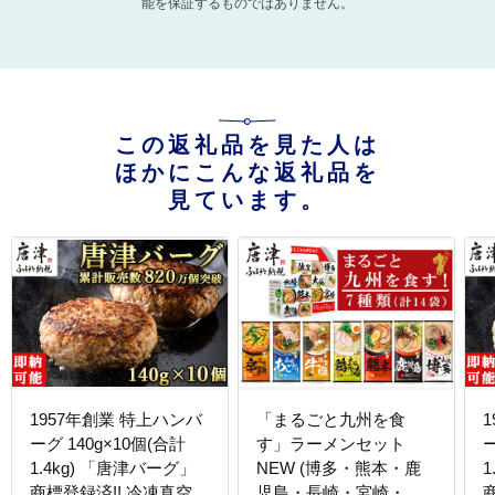
能を保証するものではありません。
この返礼品を見た人は
ほかにこんな返礼品を
見ています。
1957年創業 特上ハンバ
「まるごと九州を食
ーグ 140g×10個(合計
す」ラーメンセット
ー
1.4kg) 「唐津バーグ」
NEW (博多・熊本・鹿
1
商標登録済!! 冷凍真空パ
児島・長崎・宮崎・佐