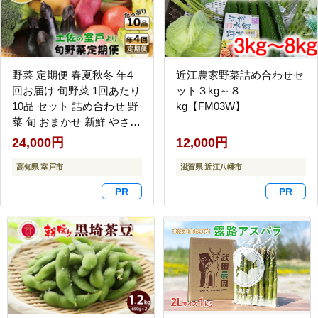
野菜 定期便 春夏秋冬 年4
近江農家野菜詰め合わせセ
回お届け 旬野菜 1回あたり
ット３kg～８
10品 セット 詰め合わせ 野
kg【FM03W】
菜 旬 おまかせ 新鮮 やさい
レシピ付き 高知県 室戸市
24,000円
12,000円
高知県 室戸市
滋賀県 近江八幡市