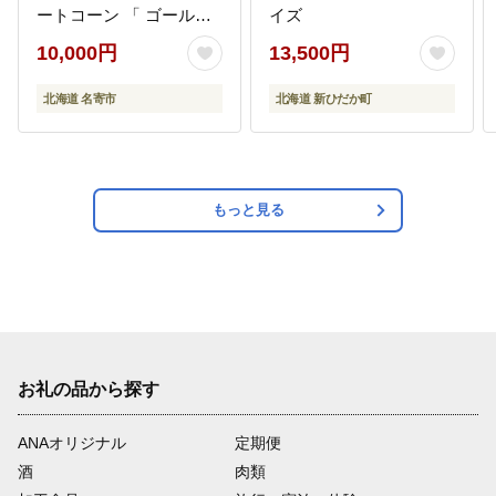
ートコーン 「 ゴールド
イズ
ラッシュ 」 5kg 以上 11
10,000円
13,500円
～13本 特大 サイズ --
nayoro_loc_31_5k_hp---
北海道 名寄市
北海道 新ひだか町
もっと見る
お礼の品から探す
ANAオリジナル
定期便
酒
肉類