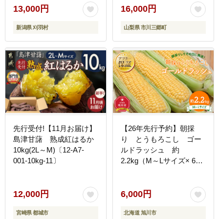
13,000円
16,000円
新潟県 刈羽村
山梨県 市川三郷町
先行受付!【11月お届け】
【26年先行予約】朝採
島津甘藷 熟成紅はるか
り とうもろこし ゴー
10kg(2L～M)〔12-A7-
ルドラッシュ 約
001-10kg-11〕
2.2kg（M～Lサイズ× 6
本）（2026年8月中旬か
ら順次発送予定）【 人気
北海道産 糖度 生 野菜 ス
12,000円
6,000円
イートコーン 産地直送 バ
宮崎県 都城市
北海道 旭川市
ーベキュー BBQ コーン