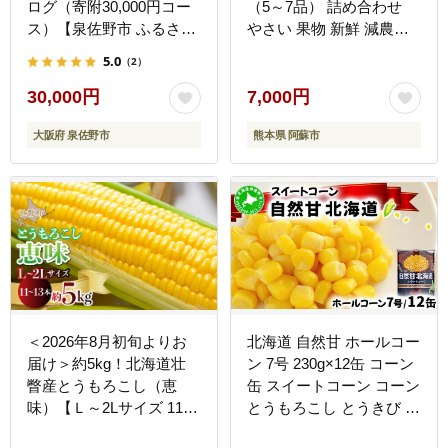
ログ（寄附30,000円コー
（5～7品） 詰め合わせ
ス）【泉佐野市 ふるさと
やさい 果物 新鮮 減農薬
ギフト 4000品以上 高評
高原 旬 産地直送 採れた
5.0
（2）
価 肉 ビール 海鮮 野菜 定
て 朝採れ みずみずしい
期便 タオル ティッシュ
甘い 美味しい 人気 安心
30,000円
7,000円
後から カタログギフト あ
安全 おすすめ お中元 御
大阪府 泉佐野市
熊本県 阿蘇市
とからセレクト】 sn022
歳暮 熊本県 阿蘇市
＜2026年8月初旬よりお
北海道 自然甘 ホールコー
届け＞約5kg！北海道壮
ン 7号 230g×12缶 コーン
瞥産とうもろこし（恵
缶 スイートコーン コーン
味）【Ｌ～2Lサイズ 11～
とうもろこし とうきび ト
13本】 SBTP002
ウモロコシ 缶 缶詰 国産