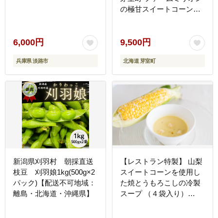
の極甘スイートコーン
5kg me016-011c-26／ゴ
ールドラッシュ とうもろ
こし とうきび コーン お
6,000円
9,500円
取り寄せ 産地直送 送料無
兵庫県 淡路市
北海道 芽室町
料 国産
新潟県刈羽村 朝採直送
【レストラン特製】 山梨
枝豆 刈羽娘1kg(500g×2
スイートコーンを使用し
パック)【配送不可地域：
た焼とうもろこしの冷製
離島・北海道・沖縄県】
スープ （４袋入り）
[5839-1399]