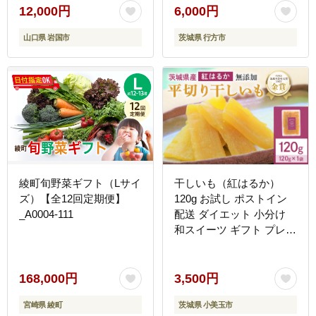
冷凍 美腸大学芋 人気 送
12,000円
6,000円
料無料 茨城県 行方市 ら
山口県 岩国市
茨城県 行方市
ぽっぽファーム(CQ-19)
綾町旬野菜ギフト（Lサイ
干しいも（紅はるか）
ズ）【全12回定期便】
120g お試し ポストイン
_A0004-111
配送 ダイエット 小分け
和スイーツ ギフト プレゼ
ント 国産 茨城県産 べに
はるか さつまいも サツマ
イモ お芋 おいも おやつ
168,000円
3,500円
お菓子 干しいも ほしいも
宮崎県 綾町
茨城県 小美玉市
ほし芋 鶴田商店 12-AF