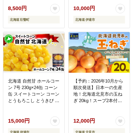
甘い 長期保存 備蓄 常温
クレードル 送料無料 伊達
8,500円
10,000円
市
北海道 壮瞥町
北海道 伊達市
北海道 自然甘 ホールコー
【予約：2026年10月から
ン 7号 230g×24缶 コーン
順次発送】日本一の生産
缶 スイートコーン コーン
地！北海道北見市の玉ね
とうもろこし とうきび ト
ぎ 20kg！スープ2本付き♪
ウモロコシ 缶 缶詰 国産
( 玉ねぎ 玉葱 たまねぎ タ
甘い 長期保存 備蓄 常温
マネギ オニオン スープ
クレードル 送料無料 伊達
即席 料理 )【164-0004-
15,000円
12,000円
市
2026】
北海道 伊達市
北海道 北見市