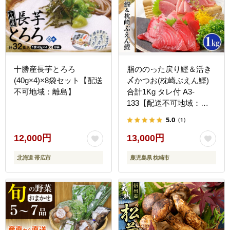
十勝産長芋とろろ
脂ののった戻り鰹＆活き
(40g×4)×8袋セット【配送
〆かつお(枕崎ぶえん鰹)
不可地域：離島】
合計1Kg タレ付 A3-
133【配送不可地域：離
島】
5.0
（1）
12,000円
13,000円
北海道 帯広市
鹿児島県 枕崎市