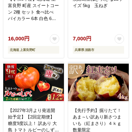
富良野 町産 スイートコー
イズ 5kg 玉ねぎ
ン 2種 セット 食べ比べ
バイカラー 6本 白色 6本
計12本 野菜 とうもろこ
し トウモロコシ コーン
産地直送 野菜
16,000円
7,000円
北海道 上富良野町
兵庫県 淡路市
【2027年3月より発送開
【先行予約】掘りたて！
始予定】【2回定期便】
あま～い訳あり新さつま
糖度9度以上！ 訳あり 大
いも（紅まさり）４ｋｇ
島 トマト ルビーのしずく
数量限定