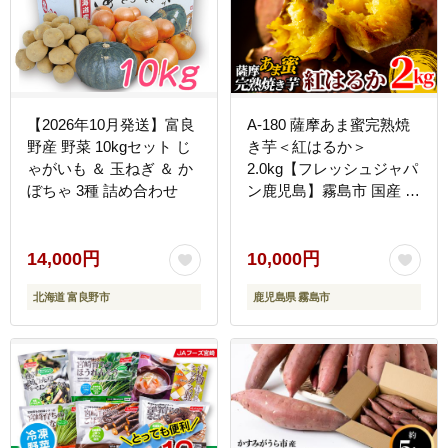
【2026年10月発送】富良
A-180 薩摩あま蜜完熟焼
野産 野菜 10kgセット じ
き芋＜紅はるか＞
ゃがいも ＆ 玉ねぎ ＆ か
2.0kg【フレッシュジャパ
ぼちゃ 3種 詰め合わせ
ン鹿児島】霧島市 国産 熟
成 鹿児島県産 さつまいも
紅はるか 冷凍焼き芋 焼芋
やきいも
14,000円
10,000円
北海道 富良野市
鹿児島県 霧島市