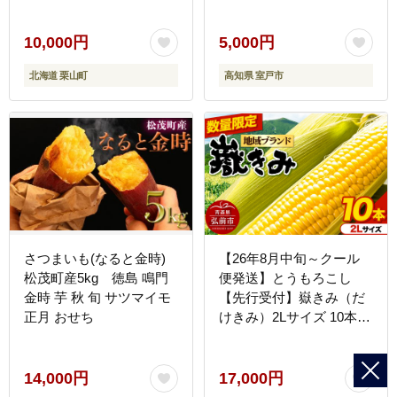
10,000円
5,000円
北海道 栗山町
高知県 室戸市
さつまいも(なると金時)
【26年8月中旬～クール
松茂町産5kg 徳島 鳴門
便発送】とうもろこし
金時 芋 秋 旬 サツマイモ
【先行受付】嶽きみ（だ
正月 おせち
けきみ）2Lサイズ 10本
青森県弘前市産 岩木山麓
嶽高原産 [先行予約 おい
しい コーン だけきみ と
14,000円
17,000円
うもろこし ひろさき ブラ