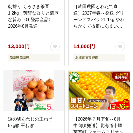
朝採り くろさき茶豆
［武田農園とれたて直
1.2kg｜芳醇な香りと濃厚
送］2027年春～発送 グリ
な旨み〈GI登録産品〉
ーンアスパラ 2L 1kg やわ
2026年8月発送
らかくて抜群にあまい！
北海道 富良野産 (アスパ
ラガス アスパラ 野菜 新
鮮 産地直送 先行予約 限
13,000円
14,000円
定)
新潟県 新潟県
北海道 富良野市
道の駅あわじの玉ねぎ
【2026年７月下旬～8月
5kg箱 玉ねぎ
中旬頃発送】北海道十勝
芽室町 ファームミリオン