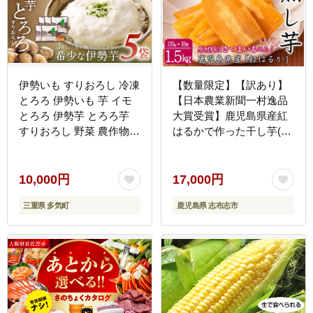
伊勢いも すりおろし 冷凍
【数量限定】【訳あり】
とろろ 伊勢いも 芋 イモ
【日本農業新聞一村逸品
とろろ 伊勢芋 とろろ芋
大賞受賞】鹿児島県産紅
すりおろし 野菜 農作物
はるかで作った干し芋(熟
お手軽 とろろ汁 ご飯 そ
し芋)はねだし(計1.5kg・
ば つけ汁 健康 稀少 名産
150g×10袋） a7-020
品 簡単 便利 個包装 粘り
10,000円
17,000円
冷凍 三重県 多気町 HK-
三重県 多気町
鹿児島県 志布志市
01