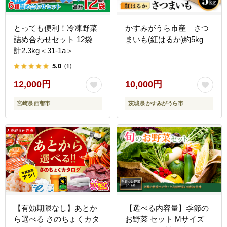
とっても便利！冷凍野菜
かすみがうら市産 さつ
詰め合わせセット 12袋
まいも(紅はるか)約5kg
計2.3kg＜31-1a＞
5.0
（1）
12,000円
10,000円
宮崎県 西都市
茨城県 かすみがうら市
【有効期限なし】あとか
【選べる内容量】季節の
ら選べる さのちょくカタ
お野菜 セット Mサイズ