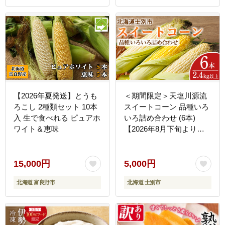
【2026年夏発送】とうも
＜期間限定＞天塩川源流
ろこし 2種類セット 10本
スイートコーン 品種いろ
入 生で食べれる ピュアホ
いろ詰め合わせ (6本)
ワイト＆恵味
【2026年8月下旬より順
次発送】 北海道産 北海道
士別市 とうもろこし トウ
モロコシ とうきび コーン
15,000円
5,000円
野菜 産地直送 【三栄アグ
北海道 富良野市
北海道 士別市
リ】【A7136】