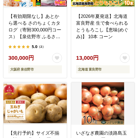
【有効期限なし】あとか
【2026年夏発送】北海道
ら選べる さのちょくカタ
富良野産 生で食べられる
ログ（寄附300,000円コー
とうもろこし【恵味(めぐ
ス）【泉佐野市 ふるさと
み)】 10本 コーン
ギフト 4000品以上 高評
5.0
（2）
価 肉 ビール 海鮮 野菜 定
期便 タオル ティッシュ
300,000円
13,000円
後から カタログギフト あ
大阪府 泉佐野市
北海道 富良野市
とからセレクト】 sn025
【先行予約】サイズ不揃
いざなぎ農園の淡路島玉