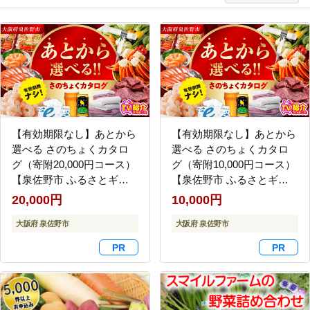
【有効期限なし】あとから
【有効期限なし】あとから
選べる さのちょくカタロ
選べる さのちょくカタロ
グ（寄附20,000円コース）
グ（寄附10,000円コース）
【泉佐野市 ふるさとギフ
【泉佐野市 ふるさとギフ
ト 4000品以上 高評価 肉 ビ
ト 4000品以上 高評価 肉 ビ
20,000円
10,000円
ール 海鮮 野菜 定期便 タオ
ール 海鮮 野菜 定期便 タオ
ル ティッシュ 後から カタ
大阪府 泉佐野市
ル ティッシュ 後から カタ
大阪府 泉佐野市
ログギフト あとからセレ
ログギフト あとからセレ
クト】 sn028
クト】 sn021