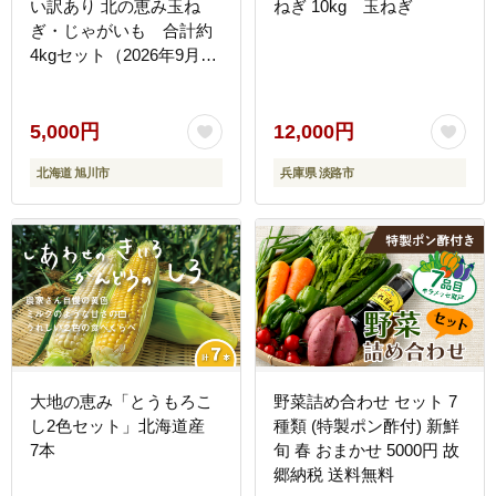
い訳あり 北の恵み玉ね
ねぎ 10kg 玉ねぎ
ぎ・じゃがいも 合計約
4kgセット（2026年9月下
旬から発送予定）【 芋 玉
葱 野菜 産地直送 旬 お取
り寄せ 詰め合わせ 旭川市
5,000円
12,000円
北海道 】_04660
北海道 旭川市
兵庫県 淡路市
大地の恵み「とうもろこ
野菜詰め合わせ セット 7
し2色セット」北海道産
種類 (特製ポン酢付) 新鮮
7本
旬 春 おまかせ 5000円 故
郷納税 送料無料