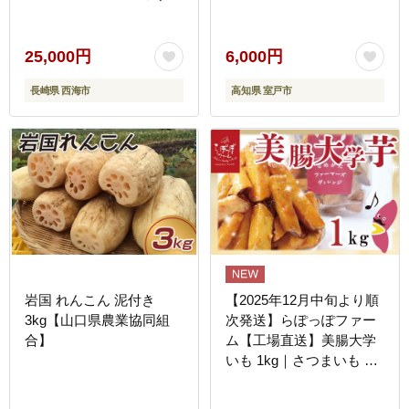
約1.2kg＜大島造船所 農
産グループ＞ [CCK031]
25,000円
6,000円
長崎県 西海市
高知県 室戸市
岩国 れんこん 泥付き
【2025年12月中旬より順
3kg【山口県農業協同組
次発送】らぽっぽファー
合】
ム【工場直送】美腸大学
いも 1kg｜さつまいも 大
学芋 芋 サツマイモ だい
がくいも スイーツ お菓子