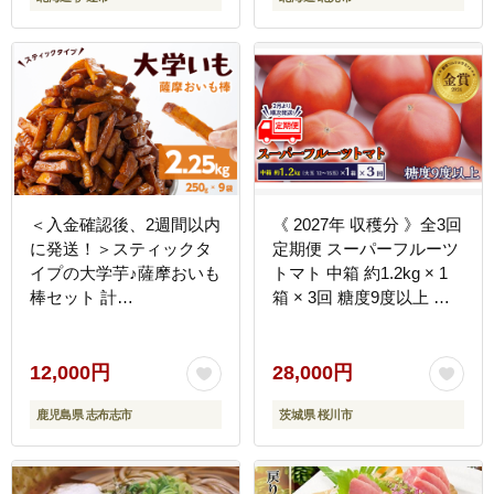
＜入金確認後、2週間以内
《 2027年 収穫分 》全3回
に発送！＞スティックタ
定期便 スーパーフルーツ
イプの大学芋♪薩摩おいも
トマト 中箱 約1.2kg × 1
棒セット 計
箱 × 3回 糖度9度以上 先
2.25kg(250g×9袋) さつ
行予約 定期便 3ヶ月 茨城
まいも さつま芋 大学芋
県 桜川市 KEK 国産 トマ
国産 九州産 鹿児島県産
ト フルーツトマト ブラン
12,000円
28,000円
冷凍 小分け スイーツ お
ドトマト 野菜 ギフト 贈
鹿児島県 志布志市
茨城県 桜川市
菓子 アイス ランキング
答 青空レストラン アド街
人気 a2-077-2w
ック天国 グッドモーニン
グ 黄金のワンスプーン 昼
めし旅 [BC049sa]