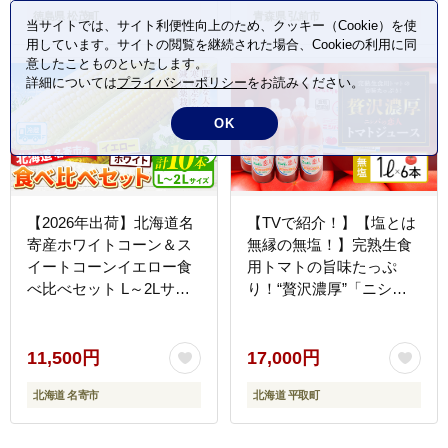
徳島県 松茂町
青森県 弘前市
ンド もろこし 弘前 青森
当サイトでは、サイト利便性向上のため、クッキー（Cookie）を使
美味 野菜 嶽きみ]
用しています。サイトの閲覧を継続された場合、Cookieの利用に同
意したことものといたします。
詳細については
プライバシーポリシー
をお読みください。
OK
【2026年出荷】北海道名
【TVで紹介！】【塩とは
寄産ホワイトコーン＆ス
無縁の無塩！】完熟生食
イートコーンイエロー食
用トマトの旨味たっぷ
べ比べセット L～2Lサイ
り！“贅沢濃厚”「ニシパ
ズ各5本計10本《2026年8
の恋人」トマトジュース
月中旬-9月中旬頃出荷予
無塩 1L×6本 BRTH029
定》NPO法人なよろ観光
11,500円
17,000円
まちづくり協会 とうもろ
北海道 名寄市
北海道 平取町
こし 食べ比べ 旬 新鮮 産
地直送 糖度 冷蔵 レビュ
ー高評価---