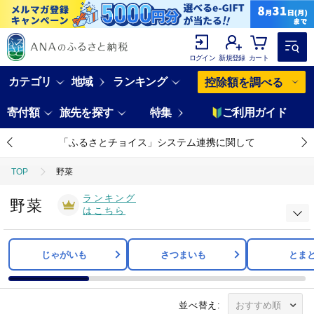
ログイン
新規登録
カート
カテゴリ
地域
ランキング
控除額を調べる
寄付額
旅先を探す
特集
ご利用ガイド
「ふるさとチョイス」システム連携に関して
TOP
野菜
ランキング
野菜
はこちら
じゃがいも
さつまいも
とま
並べ替え: