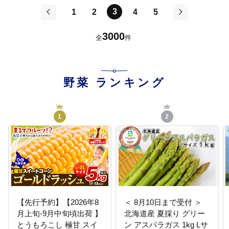
nayoro_nkm_112_10p_hp-
3
1
2
4
5
--
前
次
3000
全
件
野菜
ランキング
1
2
【先行予約】【2026年8
＜ 8月10日まで受付 ＞
月上旬-9月中旬頃出荷 】
北海道産 夏採り グリー
とうもろこし 極甘 スイ
ン アスパラガス 1kg Lサ