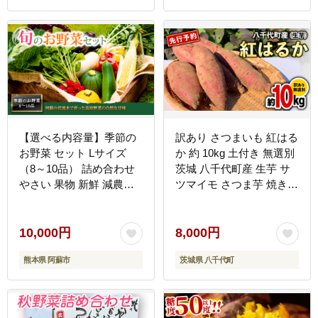
旬 お取り寄せ 旭川市 北
海道 】_05229
【選べる内容量】季節の
訳あり さつまいも 紅はる
お野菜 セット Lサイズ
か 約 10kg 土付き 無選別
（8～10品） 詰め合わせ
茨城 八千代町産 生芋 サ
やさい 果物 新鮮 減農薬
ツマイモ さつま芋 焼き芋
高原 旬 産地直送 採れた
やきいも 芋 イモ 野菜 不
て 朝採れ みずみずしい
揃い 規格外 長期熟成 お
甘い 美味しい 人気 安心
やつ デザート 秋 旬 農家
10,000円
8,000円
安全 おすすめ お中元 御
直送 【 先行予約 2026年
熊本県 阿蘇市
茨城県 八千代町
歳暮 熊本県 阿蘇市
10月下旬以降発送 】
[AX010ya]