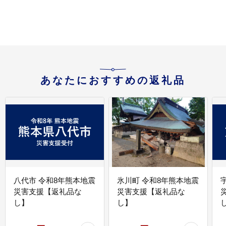
あなたにおすすめの返礼品
八代市 令和8年熊本地震
氷川町 令和8年熊本地震
災害支援【返礼品な
災害支援【返礼品な
し】
し】
し