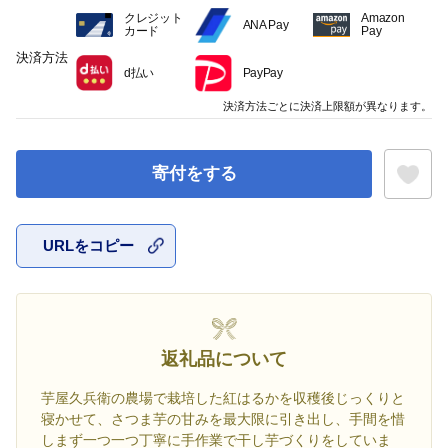
クレジット
Amazon
ANA Pay
カード
Pay
決済方法
d払い
PayPay
決済方法ごとに決済上限額が異なります。
寄付をする
URLをコピー
お気に入
返礼品について
芋屋久兵衛の農場で栽培した紅はるかを収穫後じっくりと
寝かせて、さつま芋の甘みを最大限に引き出し、手間を惜
しまず一つ一つ丁寧に手作業で干し芋づくりをしていま