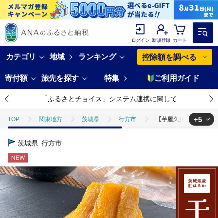
ログイン
新規登録
カート
カテゴリ
地域
ランキング
控除額を調べる
寄付額
旅先を探す
特集
ご利用ガイド
「ふるさとチョイス」システム連携に関して
+5
TOP
関東地方
茨城県
行方市
【芋屋久兵衛】茨城県産
TOP
野菜
【芋屋久兵衛】茨城県産紅はるか干しいも150g×6セット
茨城県
行方市
TOP
野菜
さつまいも
【芋屋久兵衛】茨城県産紅はるか干しい
TOP
加工食品
【芋屋久兵衛】茨城県産紅はるか干しいも150g×6セ
TOP
パン・菓子類
【芋屋久兵衛】茨城県産紅はるか干しいも150g
TOP
パン・菓子類
和菓子
【芋屋久兵衛】茨城県産紅はるか干