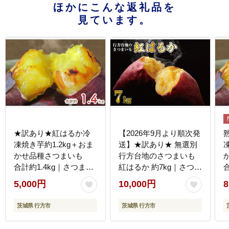
ほかにこんな返礼品を
見ています。
★訳あり★紅はるか冷
【2026年9月より順次発
凍焼き芋約1.2kg＋おま
送】★訳あり★ 無選別
かせ品種さつまいも
行方台地のさつまいも
合計約1.4kg｜さつまい
紅はるか 約7kg｜さつま
も サツマイモ さつま芋
いも 芋 サツマイモ 紅は
5,000円
10,000円
8
焼き芋 やきいも 冷凍 冷
るか 訳あり わけあり 無
凍焼き芋 訳あり 訳アリ
選別 先行予約 茨城県 行
茨城県 行方市
茨城県 行方市
紅はるか 茨城県 行方市
方市(CU-55-7)
茨
(EY-26)