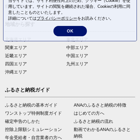
当サイトでは、サイト利便性向上のため、クッキー（Cookie）を使
飲料(酒以外)
返礼品なし
用しています。サイトの閲覧を継続された場合、Cookieの利用に同
意したことものといたします。
詳細については
プライバシーポリシー
をお読みください。
地域から探す
OK
北海道エリア
東北エリア
関東エリア
中部エリア
近畿エリア
中国エリア
四国エリア
九州エリア
沖縄エリア
ふるさと納税ガイド
ふるさと納税の基本ガイド
ANAのふるさと納税の特徴
ワンストップ特例制度ガイド
はじめての方へ
確定申告のしかた
ふるさと納税の流れ
控除上限額シミュレーション
動画でわかるANAのふるさと
納税
年金受給者・自営業者の方へ