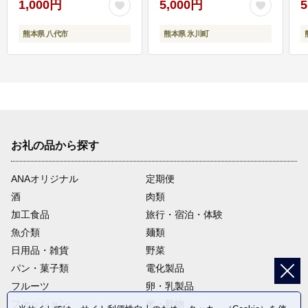
1,000円
5,000円
5
熊本県 八代市
熊本県 氷川町
お礼の品から探す
ANAオリジナル
定期便
酒
肉類
加工食品
旅行・宿泊・体験
魚介類
麺類
日用品・雑貨
野菜
パン・菓子類
電化製品
フルーツ
卵・乳製品
ファッション
米・穀物