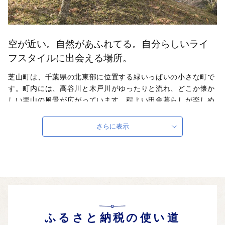
空が近い。自然があふれてる。自分らしいライ
フスタイルに出会える場所。
芝山町は、千葉県の北東部に位置する緑いっぱいの小さな町で
す。町内には、高谷川と木戸川がゆったりと流れ、どこか懐か
しい里山の風景が広がっています。程よい田舎暮らしが楽しめ
る、のんびりと時の流れを感じられるような「ふわり」と心地
よい町です。町の北側は成田空港に接しているため、空港関連
さらに表示
にお勤めの方はもちろん、旅行好きの方にもオススメの移住先
となっています。さらに、空港を背にまっすぐ進んだ先には九
十九里海岸も広がっているため、マリンスポーツを楽しみたい
方にも大変オススメです。
自治体ホームページは
こちら
（外部サイト）
外部サイトへ遷移します。
個人情報の保護は遷移先サイトの方針に従います。
ふるさと納税の使い道