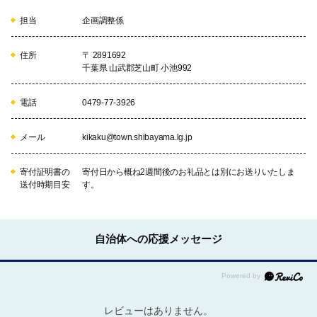
担当
企画調整係
住所
〒 2891692
千葉県 山武郡芝山町 小池992
電話
0479-77-3926
メール
kikaku@town.shibayama.lg.jp
寄付証明書の
寄付日から概ね2週間後のお礼品とは別にお送りいたしま
送付時期目安
す。
自治体への応援メッセージ
レビューはありません。