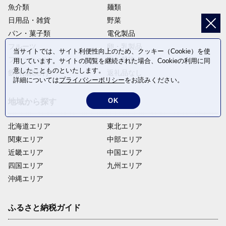
魚介類
麺類
日用品・雑貨
野菜
パン・菓子類
電化製品
フルーツ
卵・乳製品
当サイトでは、サイト利便性向上のため、クッキー（Cookie）を使
ファッション
米・穀物
用しています。サイトの閲覧を継続された場合、Cookieの利用に同
意したことものといたします。
飲料(酒以外)
返礼品なし
詳細については
プライバシーポリシー
をお読みください。
OK
地域から探す
北海道エリア
東北エリア
関東エリア
中部エリア
近畿エリア
中国エリア
四国エリア
九州エリア
沖縄エリア
ふるさと納税ガイド