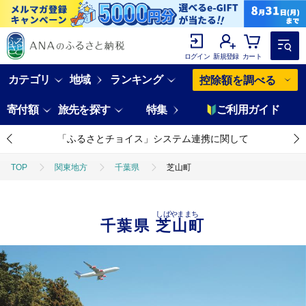
ログイン
新規登録
カート
カテゴリ
地域
ランキング
控除額を調べる
寄付額
旅先を探す
特集
ご利用ガイド
「ふるさとチョイス」システム連携に関して
TOP
関東地方
千葉県
芝山町
しばやままち
千葉県
芝山町