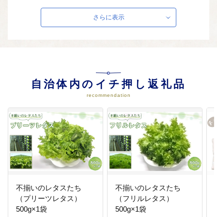
子どもたちの教育や住民のスポー
さらに表示
ツ活動、文化事業に活用させてい
ただきます。
05
その他目的達成のために町長が必
要と認める事業
上記以外の町が行う事業に対し
自治体内のイチ押し返礼品
て、大切に活用させていただきま
recommendation
す。
不揃いのレタスたち
不揃いのレタスたち
（プリーツレタス）
（フリルレタス）
500g×1袋
500g×1袋