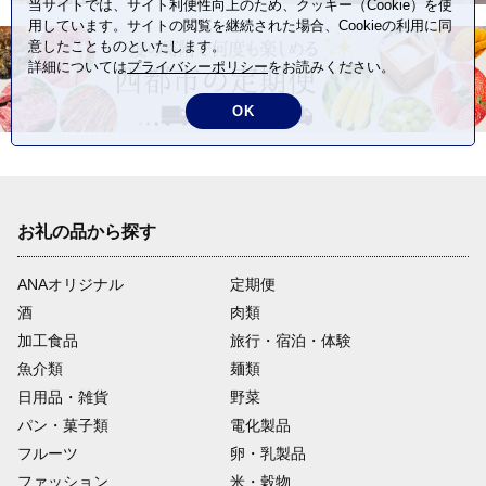
当サイトでは、サイト利便性向上のため、クッキー（Cookie）を使
用しています。サイトの閲覧を継続された場合、Cookieの利用に同
意したことものといたします。
詳細については
プライバシーポリシー
をお読みください。
OK
お礼の品から探す
ANAオリジナル
定期便
酒
肉類
加工食品
旅行・宿泊・体験
魚介類
麺類
日用品・雑貨
野菜
パン・菓子類
電化製品
フルーツ
卵・乳製品
ファッション
米・穀物