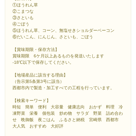
①ほうれん草
②こまつな
③さといも
④ごぼう
⑤ほうれん草、コーン、無塩せきショルダーベーコン
⑥だいこん、にんじん、さといも、ごぼう
【賞味期限・保存方法】
賞味期限 6ケ月以上あるものを発送いたします
-18℃以下で保存してください。
【地場産品に該当する理由】
（告示第5条第3号に該当）
西都市内で製造・加工すべての工程を行っています。
【検索キーワード】
時短 簡単 便利 大容量 健康志向 おかず 料理 冷
凍野菜 栄養 個包装 炒め物 サラダ 野菜 詰め合わ
せ 晩御飯 夜ごはん ふるさと納税 宮崎県 西都市
大人気 おすすめ 大好評