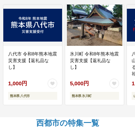
八代市 令和8年熊本地震
氷川町 令和8年熊本地震
災害支援【返礼品な
災害支援【返礼品な
し】
し】
1,000円
5,000円
1
熊本県 八代市
熊本県 氷川町
西都市の特集一覧