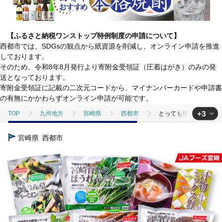
【ふるさと納税ワンストップ特例制度の申請について】
西都市では、SDGsの観点から紙資源を削減し、オンライン申請を推進
しております。
そのため、令和8年8月発行より寄附金受領証（圧着はがき）のみの発
送となっております。
寄附金受領証に記載の二次元コードから、マイナンバーカードや申請書
の有無にかかわらずオンライン申請が可能です。
+3
TOP
九州地方
宮崎県
西都市
とっても便利！冷凍野菜詰め
TOP
野菜
とっても便利！冷凍野菜詰め合わせセット 12袋 計2.3kg＜
宮崎県
西都市
TOP
野菜
野菜セット
とっても便利！冷凍野菜詰め合わせセット 1
TOP
野菜
ほかの野菜
とっても便利！冷凍野菜詰め合わせセット 1