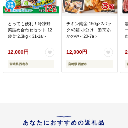
とっても便利！冷凍野
チキン南蛮 150g×2パッ
菜詰め合わせセット 12
ク×3箱 小分け 割烹あ
袋 計2.3kg＜31-1a＞
かのや＜20-7a＞
肉
12,000円
12,000円
2
宮崎県 西都市
宮崎県 西都市
あなたにおすすめの返礼品