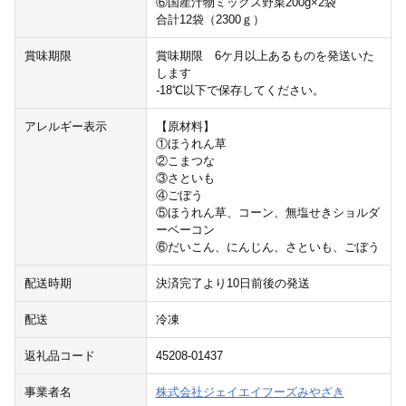
⑥国産汁物ミックス野菜200g×2袋
合計12袋（2300ｇ）
賞味期限
賞味期限 6ケ月以上あるものを発送いた
します
-18℃以下で保存してください。
アレルギー表示
【原材料】
①ほうれん草
②こまつな
③さといも
④ごぼう
⑤ほうれん草、コーン、無塩せきショルダ
ーベーコン
⑥だいこん、にんじん、さといも、ごぼう
配送時期
決済完了より10日前後の発送
配送
冷凍
返礼品コード
45208-01437
事業者名
株式会社ジェイエイフーズみやざき