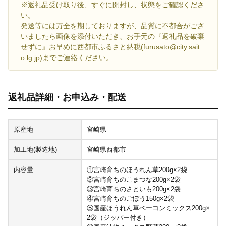
※返礼品受け取り後、すぐに開封し、状態をご確認くださ
い。
発送等には万全を期しておりますが、品質に不都合がござ
いましたら画像を添付いただき、お手元の『返礼品を破棄
せずに』お早めに西都市ふるさと納税(furusato@city.sait
o.lg.jp)までご連絡ください。
返礼品詳細・お申込み・配送
原産地
宮崎県
加工地(製造地)
宮崎県西都市
内容量
①宮崎育ちのほうれん草200g×2袋
②宮崎育ちのこまつな200g×2袋
③宮崎育ちのさといも200g×2袋
④宮崎育ちのごぼう150g×2袋
⑤国産ほうれん草ベーコンミックス200g×
2袋（ジッパー付き）