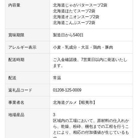
内容量
北海道じゃがバタースープ2袋
北海道ほたてスープ2袋
北海道オニオンスープ2袋
北海道こんぶスープ2袋
賞味期限
製造日から540日
アレルギー表示
小麦・乳成分・大豆・鶏肉・豚肉
配送時期
ご入金確認後、7営業日以内に発送いたし
ます。
配送
常温
返礼品コード
01208-125-0009
事業者名
北海道グルメ【蝦夷市】
地場産品
3
区域内の工場において、原材料の仕入れか
ら、乾燥、粉砕、梱包までの工程を行うこ
とにより、相応の付加価値が生じているも