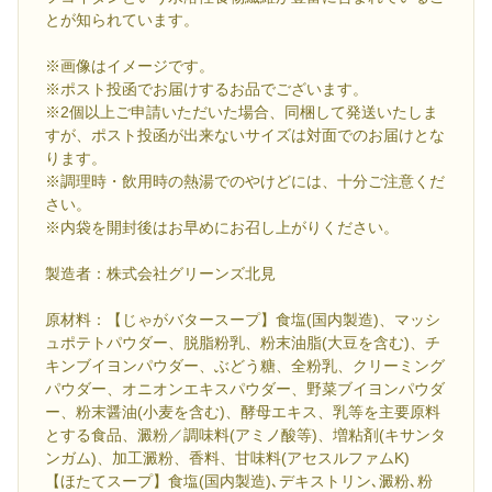
とが知られています。
※画像はイメージです。
※ポスト投函でお届けするお品でございます。
※2個以上ご申請いただいた場合、同梱して発送いたしま
すが、ポスト投函が出来ないサイズは対面でのお届けとな
ります。
※調理時・飲用時の熱湯でのやけどには、十分ご注意くだ
さい。
※内袋を開封後はお早めにお召し上がりください。
製造者：株式会社グリーンズ北見
原材料：【じゃがバタースープ】食塩(国内製造)、マッシ
ュポテトパウダー、脱脂粉乳、粉末油脂(大豆を含む)、チ
キンブイヨンパウダー、ぶどう糖、全粉乳、クリーミング
パウダー、オニオンエキスパウダー、野菜ブイヨンパウダ
ー、粉末醤油(小麦を含む)、酵母エキス、乳等を主要原料
とする食品、澱粉／調味料(アミノ酸等)、増粘剤(キサンタ
ンガム)、加工澱粉、香料、甘味料(アセスルファムK)
【ほたてスープ】食塩(国内製造)､デキストリン､澱粉､粉