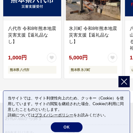
八代市 令和8年熊本地震
氷川町 令和8年熊本地震
災害支援【返礼品な
災害支援【返礼品な
し】
し】
1,000円
5,000円
1
熊本県 八代市
熊本県 氷川町
当サイトでは、サイト利便性向上のため、クッキー（Cookie）を使
用しています。サイトの閲覧を継続された場合、Cookieの利用に同
意したことものといたします。
詳細については
プライバシーポリシー
をお読みください。
お礼の品から探す
OK
ANAオリジナル
定期便