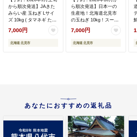
から順次発送】JAきた
ら順次発送】日本一の
みらい産 玉ねぎ Lサイ
生産地！北海道北見市
テ
ズ 10kg ( タマネギ たま
の玉ねぎ 10kg！スープ
ねぎ 野菜 )【210-0003-
2本付き♪ ( 玉ねぎ 玉葱
7,000円
7,000円
1
2026】
たまねぎ タマネギ オニ
オン スープ 即席 料理 )
タ
北海道 北見市
北海道 北見市
【164-0007-2026】
あなたにおすすめの返礼品