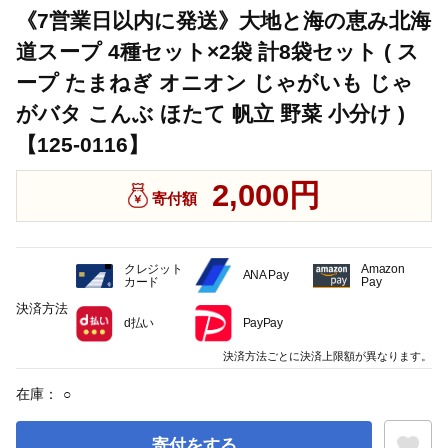
《7営業日以内に発送》大地と海の恵み北海
道スープ 4種セット×2袋 計8袋セット ( ス
ープ たまねぎ オニオン じゃがいも じゃ
がバタ こんぶ ほたて 帆立 野菜 小分け )
【125-0116】
2,000円
寄付額
クレジット
Amazon
ANA Pay
カード
Pay
決済方法
d払い
PayPay
決済方法ごとに決済上限額が異なります。
在庫：
○
寄付をする