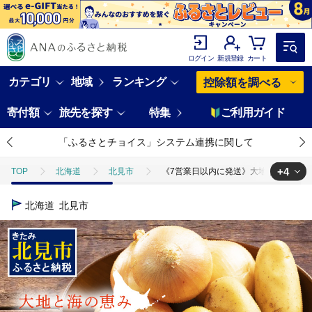
ログイン
新規登録
カート
カテゴリ
地域
ランキング
控除額を調べる
寄付額
旅先を探す
特集
ご利用ガイド
「ふるさとチョイス」システム連携に関して
+4
TOP
北海道
北見市
《7営業日以内に発送》大地と海の恵み北海道
TOP
魚介類
貝類
ほたて
《7営業日以内に発送》大地と海
北海道
北見市
TOP
野菜
《7営業日以内に発送》大地と海の恵み北海道スープ 4種セット
TOP
加工食品
《7営業日以内に発送》大地と海の恵み北海道スープ 4種セ
TOP
加工食品
ほかの加工食品
《7営業日以内に発送》大地と海