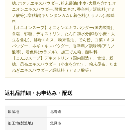
糖､ホタテエキスパウダー､粉末醤油(小麦･大豆を含む)､オ
ニオンエキスパウダ―､酵母エキス､香辛料／調味料(アミ
ノ酸等)､増粘剤(キサンタンガム)､着色料(カラメル)､酸味
料
【オニオンスープ】オニオンエキスパウダー(国内製造)、
食塩、砂糖、デキストリン、たん白加水分解物(小麦・大
豆を含む)、酵母エキス、粉末醤油、でん粉、白菜エキス
パウダー、ネギエキスパウダー、香辛料／調味料(アミノ
酸等)、着色料(カラメル)、加工でん粉、酸味料
【こんぶスープ】デキストリン（国内製造）、食塩、粉
糖、昆布エキスパウダー（小麦を含む）、粉末昆布、たま
ねぎエキスパウダー／調味料（アミノ酸等）
返礼品詳細・お申込み・配送
原産地
北海道
加工地(製造地)
北見市