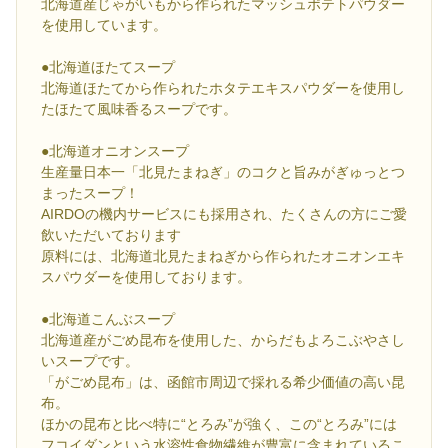
北海道産じゃがいもから作られたマッシュポテトパウダー
を使用しています。
●北海道ほたてスープ
北海道ほたてから作られたホタテエキスパウダーを使用し
たほたて風味香るスープです。
●北海道オニオンスープ
生産量日本一「北見たまねぎ」のコクと旨みがぎゅっとつ
まったスープ！
AIRDOの機内サービスにも採用され、たくさんの方にご愛
飲いただいております
原料には、北海道北見たまねぎから作られたオニオンエキ
スパウダーを使用しております。
●北海道こんぶスープ
北海道産がごめ昆布を使用した、からだもよろこぶやさし
いスープです。
「がごめ昆布」は、函館市周辺で採れる希少価値の高い昆
布。
ほかの昆布と比べ特に“とろみ”が強く、この“とろみ”には
フコイダンという水溶性食物繊維が豊富に含まれているこ