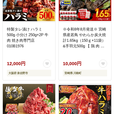
特製タレ漬け ハラミ
※令和8年8月発送※ 宮崎
500g 小分け 250g×2P 牛
県産若鳥 やわらか炭火焼
肉 焼き肉専門店
計1.65kg（150ｇ×11袋）
010B1976
&手羽元500g 【 鶏 肉 鶏
肉 国産 とり 九州産 鳥 宮
崎県産 小分け 炭火焼き
】[C00903r808]
12,000円
10,000円
大阪府 泉佐野市
宮崎県 川南町