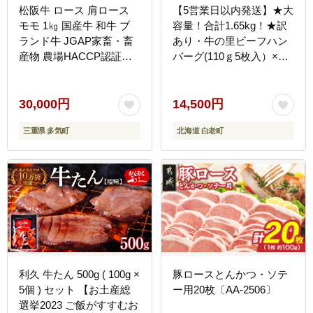
松阪牛 ロース 肩ロース
【5営業日以内発送】★大
モモ 1㎏ 国産牛 和牛 ブ
容量！合計1.65kg！★訳
ランド牛 JGAP家畜・畜
あり・牛の里ビーフハン
産物 農場HACCP認証農
バーグ(110ｇ5枚入）×3
場 牛肉 肉 高級 人気 おす
AG058
すめ 神戸牛 近江牛 に並
ぶ 日本三大和牛 松阪 松
30,000円
14,500円
坂牛 松坂 すき焼き 霜ふ
三重県 多気町
北海道 白老町
り 赤身 三重県 多気町
SS-52
利久 牛たん 500g ( 100g ×
豚ロースとんかつ・ソテ
5個 ) セット 【お土産総
ー用20枚〔AA-2506〕
選挙2023 ご飯がすすむお