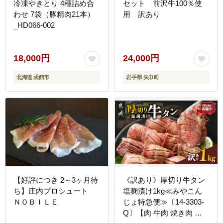
冷凍やきとり 4種詰め合
セット 前沢牛100％使
わせ 7袋（豚精肉21本）
用 訳あり
_HD066-002
18,000円
24,000円
北海道 函館市
岩手県 矢巾町
【好評につき 2～3ヶ月待
《訳あり》厚切り牛タン
ち】庄内プロシュート
塩麹漬け1kg≪みやこん
ＮＯＢＩＬＥ
じょ特急便≫〔14-3303-
Q〕【肉 牛肉 焼き肉 焼