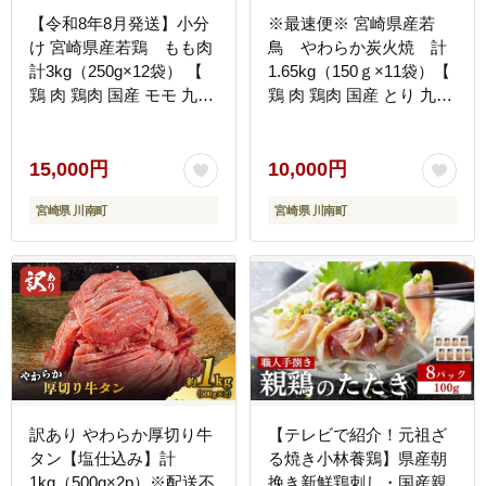
【令和8年8月発送】小分
※最速便※ 宮崎県産若
け 宮崎県産若鶏 もも肉
鳥 やわらか炭火焼 計
計3kg（250g×12袋） 【
1.65kg（150ｇ×11袋）【
鶏 肉 鶏肉 国産 モモ 九州
鶏 肉 鶏肉 国産 とり 九州
産 鳥 小分け 使いやすい
産 鳥 宮崎県産 小分け 炭
便利 】[F0904r808]
火焼き 】 [C00901-ss]
15,000円
10,000円
宮崎県 川南町
宮崎県 川南町
訳あり やわらか厚切り牛
【テレビで紹介！元祖ざ
タン【塩仕込み】計
る焼き小林養鶏】県産朝
1kg（500g×2p）※配送不
挽き新鮮鶏刺し・国産親