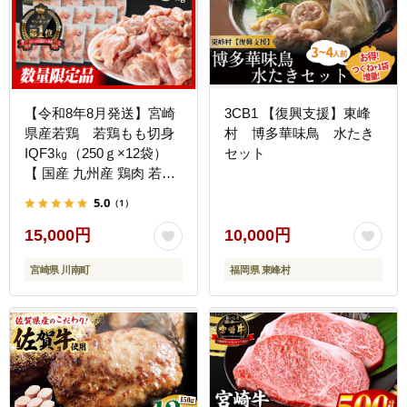
【令和8年8月発送】宮崎
3CB1 【復興支援】東峰
県産若鶏 若鶏もも切身
村 博多華味鳥 水たき
IQF3㎏（250ｇ×12袋）
セット
【 国産 九州産 鶏肉 若鶏
肉 とり もも モモ肉 たっ
5.0
（1）
ぷり 大容量 宮崎県 川南
町 送料無料 】
15,000円
10,000円
[C00714r808]
宮崎県 川南町
福岡県 東峰村