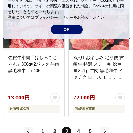
当サイトでは、サイト利便性向上のため、クッキー（Cookie）を使
用しています。サイトの閲覧を継続された場合、Cookieの利用に同
意したことものといたします。
詳細については
プライバシーポリシー
をお読みください。
OK
佐賀牛小肉「はしっこち
3か月 お楽しみ 定期便 宮
ゃん」300g×2パック 牛肉
崎牛 特選 ステーキ 総重
黒毛和牛 _b-406
量2.2kg 牛肉 黒毛和牛 ミ
ヤチク ロース モモ ミス
ジ 国産 おかず 食品 焼肉
BBQ グルメ 人気 おすす
め 赤身 霜降り 希少部位
13,000円
72,000円
贅沢 高級 ご褒美 お祝 記
佐賀県 多久市
宮崎県 日南市
念日 ブランド牛 お取り寄
せ 宮崎県 日南市 送料無
料_JB3-25
3
1
2
4
5