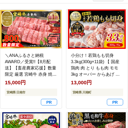
＼ANAふるさと納税
小分け！若鶏もも切身
AWARD／受賞!!【8月配
3.3kg(300g×11袋) 【 国産
送】【畜産農家応援】数量
鶏肉 肉 とり もも肉 モモ
限定 厳選 宮崎牛 赤身 焼肉
3kg オーバー からあげ 唐
計800g 牛肉 国産 焼き肉
揚げ チキン南蛮 送料無料
15,000円
13,000円
BBQ 鉄板焼き バーベキュ
】 [C00712]
ー 人気 黒毛和牛 肩ウデ モ
宮崎県 日南市
宮崎県 川南町
モ A4 A5 等級 ギフト 贈答
小分け 食品 選べる ミヤチ
ク 宮崎県 日南市 送料無料
_C168-26-08