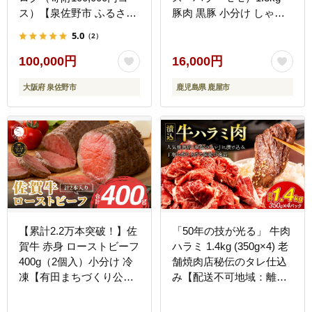
ス）【泉佐野市 ふるさと
豚肉 黒豚 小分け しゃぶ
ギフト 4000品以上 高評
しゃぶ 簡単 調理 鹿児島
5.0
（2）
価 肉 ビール 海鮮 野菜 定
鹿屋 鎌田黒豚 KN054-
期便 タオル ティッシュ
001-02
100,000円
16,000円
後から カタログギフト あ
大阪府 泉佐野市
鹿児島県 鹿屋市
とからセレクト】 sn024
【累計2.2万本突破！】佐
「50年の技が光る」 牛肉
賀牛 赤身 ローストビーフ
ハラミ 1.4kg (350g×4) 老
400g（2個入）小分け 冷
舗焼肉店秘伝のタレ仕込
凍【有田まちづくり公
み【配送不可地域：離
社】真空パック 黒毛和牛
島】
和牛 牛肉 国産 za001