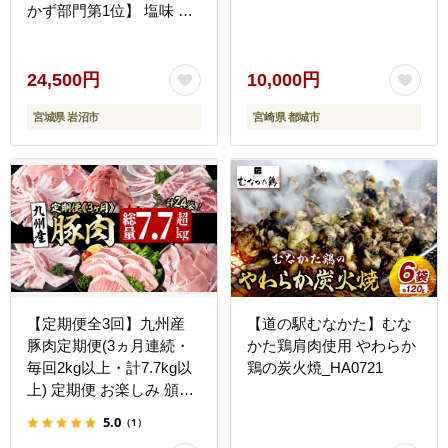
かず部門第1位】 塩味 厚
切り
24,500円
10,000円
宮城県 岩沼市
宮崎県 都城市
【定期便全3回】九州産
【道の駅むなかた】むな
豚肉定期便(3ヵ月連続・
かた鶏肩肉使用 やわらか
毎回2kg以上・計7.7kg以
鶏の炭火焼_HA0721
上) 定期便 お楽しみ 頒布
会 国産 肉 豚肉 豚バラ ロ
5.0
（1）
ース 冷凍 小分け すき焼