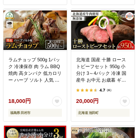
ラムチョップ 500g 1パッ
北海道 国産 十勝 ロース
ク 冷凍保存 肉 ラム BBQ
トビーフセット 950g 小
焼肉 高タンパク 低カロリ
分け 3～4パック 冷凍 国
ー ハーブ ソルト 人気 お
産牛 お中元 お歳暮 ギフ
すすめ グルメ ギフト 福
ト 贈答 無添加 ロースト
4.7
（6）
島県 田村市 川合精肉店
ビーフ タレ付き
N009-007
18,000円
20,000円
福島県 田村市
北海道 池田町