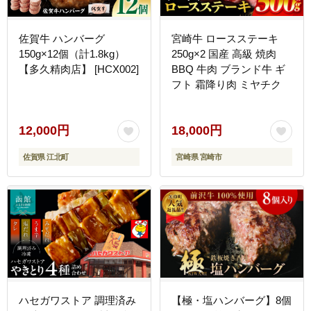
佐賀牛 ハンバーグ
宮崎牛 ロースステーキ
150g×12個（計1.8kg）
250g×2 国産 高級 焼肉
【多久精肉店】 [HCX002]
BBQ 牛肉 ブランド牛 ギ
フト 霜降り肉 ミヤチク
12,000円
18,000円
佐賀県 江北町
宮崎県 宮崎市
ハセガワストア 調理済み
【極・塩ハンバーグ】8個