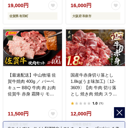
19,000円
16,000円
佐賀県 有田町
大阪府 和泉市
【最速配送】中山牧場 佐
国産牛赤身切り落とし
賀牛焼肉 400g ／ バーベ
1.8kg(うま味加工)〔12-
キュー BBQ 牛肉 肉 お肉
3609〕【肉 牛肉 切り落
佐賀牛 赤身 霜降り モモ
とし 焼き肉 焼肉 スライ
ウデ 肩ロース 三角バラ
ス すき焼き しゃぶしゃぶ
1.0
（1）
焼き肉 焼肉セット A5 A4
人気 おすすめ 国産】
a5 a4 黒毛和牛 ブランド
11,500円
12,000円
牛 国産 佐賀県 玄海町 冷
佐賀県 玄海町
宮崎県 都城市
凍