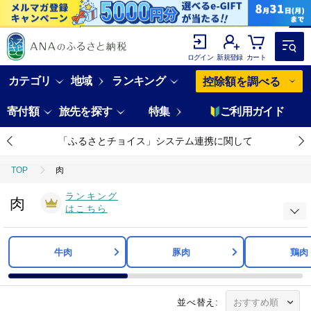
ログイン
新規登録
カート
カテゴリ
地域
ランキング
控除額を調べる
寄付額
旅先を探す
特集
ご利用ガイド
「ふるさとチョイス」システム連携に関して
TOP
肉
ランキング
肉
はこちら
牛肉
豚肉
鶏肉
並べ替え: