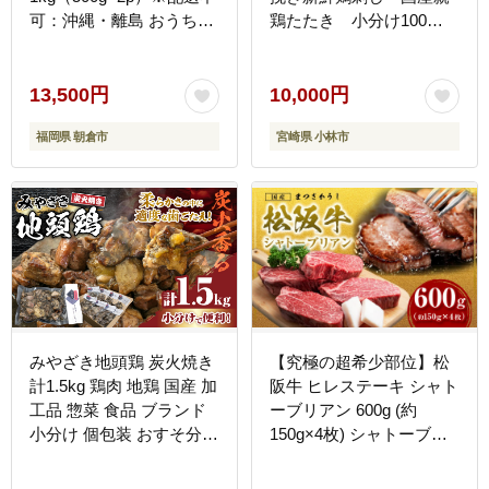
可：沖縄・離島 おうち焼
鶏たたき 小分け100ｇ
肉 ボリューム 柔らかい
×8Ｐ（国産 鶏 鶏肉 小分
ジューシー 切れ目 塩だれ
け 人気 たたき タタキ 鳥
旨味 バーベキュー つまみ
刺し 鶏刺し 惣菜 調理済
13,500円
10,000円
おかず 食材
冷凍 宮崎 小林市）
福岡県 朝倉市
宮崎県 小林市
みやざき地頭鶏 炭火焼き
【究極の超希少部位】松
計1.5kg 鶏肉 地鶏 国産 加
阪牛 ヒレステーキ シャト
工品 惣菜 食品 ブランド
ーブリアン 600g (約
小分け 個包装 おすそ分け
150g×4枚) シャトーブリ
本格的 こだわり おかず
アン ヒレ ステーキ 松阪
お弁当 おつまみ 晩ご飯
牛 国産牛 牛肉 和牛 国産