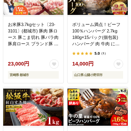
お米豚3.7kgセット〔23-
ボリューム満点！ビーフ
3101〕(都城市) 豚肉 豚ロ
100％ハンバーグ 2.7kg
ース 豚こま切れ 豚バラ肉
180g×15パック(個包装)
豚肩ロース ブランド豚 小
ハンバーグ 肉 牛肉 にく
分け スライス肉 ギャル曽
食品 山口県 山陽小野田市
5.0
（1）
根さんおすすめの豚肉返
ふるさと納税 F6L-1083
礼品 国産豚肉 国産豚 人
23,000円
14,000円
気 しゃぶしゃぶ 国産 宮
宮崎県 都城市
山口県 山陽小野田市
崎県産