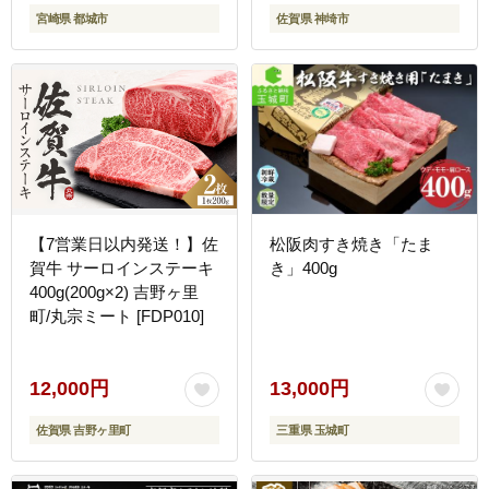
宮崎県 都城市
佐賀県 神埼市
【7営業日以内発送！】佐
松阪肉すき焼き「たま
賀牛 サーロインステーキ
き」400g
400g(200g×2) 吉野ヶ里
町/丸宗ミート [FDP010]
12,000円
13,000円
佐賀県 吉野ヶ里町
三重県 玉城町