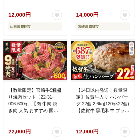
肉 スライス 人気 おすす
め】
12,000円
14,000円
山形県 鶴岡市
宮崎県 都城市
【数量限定】宮崎牛9種盛
【14日以内発送！数量限
り焼肉セット〔22-31-
定】佐賀牛入り ハンバー
006-600g〕【肉 牛肉 焼
グ 22個 2.6kg(120g×22個)
き肉 人気 おすすめ 国産
【佐賀牛 黒毛和牛 ブラン
宮崎県産 4等級以上 たれ
ド牛 九州 ハンバーグ 牛
付き】
肉 豚肉 国産 お弁当 おか
ず 惣菜 おすすめ 人気】
22,000円
12,000円
(H083106)