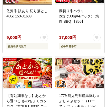
佐賀牛 訳あり 切り落とし
厚切り牛ハラミ
400g 159-J1693
2kg（500g×4パック） 焼
肉 BBQ 【855】
9,000円
17,000円
佐賀県 伊万里市
岩手県 花巻市
【有効期限なし】あとか
1779 鹿児島県産黒豚しゃ
ら選べる さのちょくカタ
ぶしゃぶセット（ロー
ログ（寄附100,000円コー
ス・バラ・モモ）1.3kg