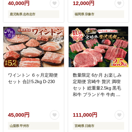
き しゃぶしゃぶ 豚しゃぶ
40,000円
12,000円
ランキング 人気 とんかつ
鹿児島県 志布志市
福岡県 宗像市
トンカツ t0040-013
ワイントン ６ヶ月定期便
数量限定 6か月 お楽しみ
セット 合計5.2kg D-230
定期便 宮崎牛 贅沢 満喫
セット 総重量2.5kg 黒毛
和牛 ブランド牛 牛肉 国
産 ビーフ 人気 食品 焼肉
ステーキ スライス 小間切
れ しゃぶしゃぶ すき焼き
45,000円
111,000円
ミヤチク お取り寄せ グル
山梨県 甲州市
宮崎県 日南市
メ ご褒美 記念日 お祝 宮