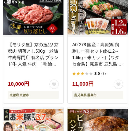
【モリタ屋】京の逸品! 京
A0-278 国産！高原鶏 鶏
都肉 切落とし500g｜老舗
刺し一羽セット(約1.2～
牛肉専門店 有名店 ブラン
1.6kg・未カット)【ワタ
ド牛 人気 牛肉 ［ 明治二
セ食鳥】霧島市 鹿児島 鳥
年創業 有名店 切り落とし
刺し たたき 鶏肉 鳥肉
3.0
（1）
焼肉 高品質 グルメ おい
しい 人気 おすすめ 和牛
10,000円
11,000円
国産 ギフト プレゼント
京都府 京都市
鹿児島県 霧島市
贈答 お取り寄せ 通販 送
料無料 ふるさと納税 ］