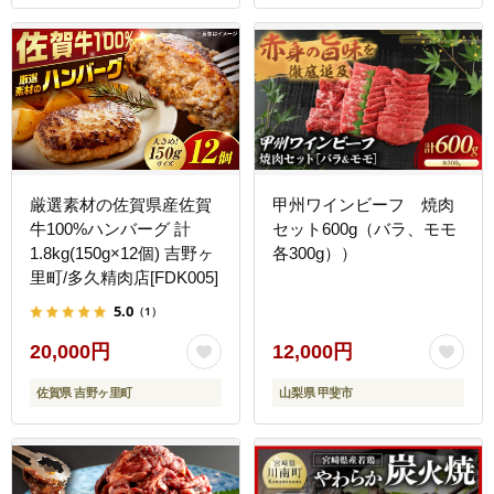
崎県 日南市 送料無料
_NA1-25
厳選素材の佐賀県産佐賀
甲州ワインビーフ 焼肉
牛100%ハンバーグ 計
セット600g（バラ、モモ
1.8kg(150g×12個) 吉野ヶ
各300g））
里町/多久精肉店[FDK005]
5.0
（1）
20,000円
12,000円
佐賀県 吉野ヶ里町
山梨県 甲斐市