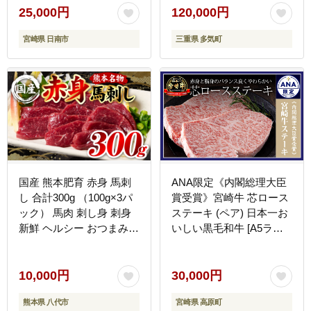
簡単調理 レンチン お取り
牛 松阪牛 松坂牛 ステー
25,000円
120,000円
寄せ グルメ 名物 ご当地
キ ヒレ シャトーブリアン
宮崎県 日南市
三重県 多気町
宮崎県 日南市 送料無料
牛肉 ステーキ 松阪牛 牛
お肉だヨ!全員集合!! KOO
肉 ステーキ シャトーブリ
評価★日南市 はなまる和
アン 松阪牛 ステーキ 冷
農場 日南市トリ肉_E35-
凍 三重県 松阪市 松阪牛
22
シャトーブリアン 三重県
多気町 SS-15
国産 熊本肥育 赤身 馬刺
ANA限定《内閣総理大臣
し 合計300g （100g×3パ
賞受賞》宮崎牛 芯ロース
ック） 馬肉 刺し身 刺身
ステーキ (ペア) 日本一お
新鮮 ヘルシー おつまみ
いしい黒毛和牛 [A5ラン
晩酌 贈り物 真空パック
ク A4等級 ブランド牛 国
ブロック 冷凍 熊本県 八
産牛 牛肉 ギフト ステー
代市
キ ロース 贈答 贈り物 プ
10,000円
30,000円
レゼント] TF0555-P00020
熊本県 八代市
宮崎県 高原町