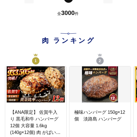
前
次
3000
全
件
肉
ランキング
1
2
【ANA限定】 佐賀牛入
極味ハンバーグ 150g×12
り 黒毛和牛 ハンバーグ
個 淡路島 ハンバーグ
12個 大容量 1.6kg
(140g×12個) 肉 がばいば