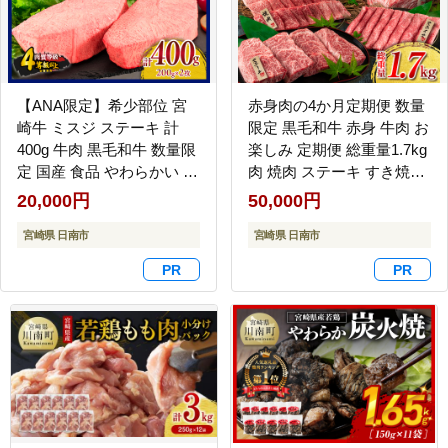
【ANA限定】希少部位 宮
赤身肉の4か月定期便 数量
崎牛 ミスジ ステーキ 計
限定 黒毛和牛 赤身 牛肉 お
400g 牛肉 黒毛和牛 数量限
楽しみ 定期便 総重量1.7kg
定 国産 食品 やわらかい 高
肉 焼肉 ステーキ すき焼き
級 上質 贅沢 おかず おつま
しゃぶしゃぶ スライス ブ
20,000円
50,000円
み ご褒美 お祝い 記念日 ギ
ロック 牛丼 赤身もも 国産
フト 贈り物 プレゼント 焼
宮崎県 日南市
食品 おかず 高級 BBQ おす
宮崎県 日南市
肉 鉄板焼き BBQ 人気 おす
すめ 食べ比べ ミヤチク 宮
すめ ミヤチク ブランド牛
崎県 日南市 送料無料_H51-
冷凍 宮崎県 日南市 送料無
25
料_D104-25