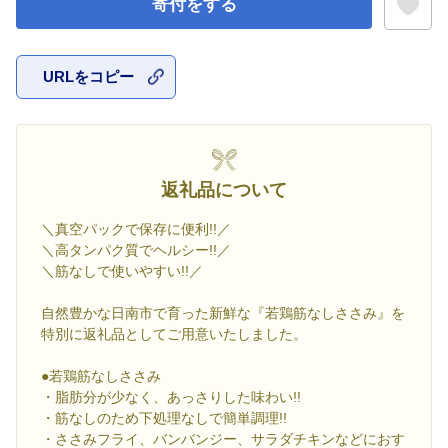
寄付をする
URLをコピー
お気に入
返礼品について
＼真空パックで保存に便利!!／
＼高タンパク質でヘルシー!!／
＼筋なしで使いやすい!!／
自然豊かな日南市で育った新鮮な『若鶏筋なしささみ』を
特別に返礼品としてご用意いたしました。
●若鶏筋なしささみ
・脂肪分が少なく、あっさりした味わい!!
・筋なしのため下処理なしで簡単調理!!
・ささみフライ、バンバンジー、サラダチキンなどにおす