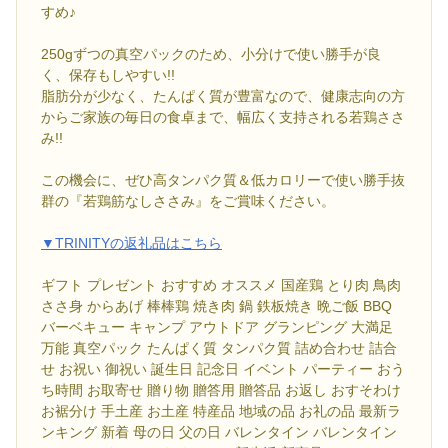
すめ♪
250gずつの真空パックのため、小分けで使い勝手が良
く、保存もしやすい!!
脂肪分が少なく、たんぱく質が豊富なので、健康志向の方
からご家族の毎日の食卓まで、幅広く支持される若鶏ささ
み!!
この機会に、ぜひ高タンパク質＆低カロリーで使い勝手抜
群の『若鶏筋なしささみ』をご賞味ください。
▼TRINITYの返礼品はこちら
ギフト プレゼント おすすめ オススメ 国産鶏 とり肉 鳥肉
ささ身 からあげ 棒棒鶏 焼き肉 鍋 鉄板焼き 晩ご飯 BBQ
バーベキュー キャンプ アウトドア グランピング 大満足
万能 真空パック たんぱく質 タンパク質 詰め合わせ 詰合
せ お祝い 御祝い 誕生日 記念日 イベント パーティー おう
ち時間 お取寄せ 贈り物 贈答用 贈答品 お返し おすそわけ
お裾分け 手土産 お土産 特産品 地域の品 お礼の品 最新ラ
ンキング 新着 母の日 父の日 バレンタイン バレンタイン