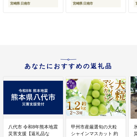
き バーベキュー 人気 黒
産 食品 豚丼 豚しゃぶ
宮崎県 日南市
宮崎県 日南市
毛和牛 肩ウデ モモ A4
おかず 小間切れ 真空パ
A5 等級 ギフト 贈答 小
ック 食べ比べ おすすめ
分け 食品 選べる ミヤチ
料理に大活躍 ミヤチク
ク 宮崎県 日南市 送料無
宮崎県 日南市 送料無料
_
料_C168-26-08
_CB119-26-08
あなたにおすすめの返礼品
八代市 令和8年熊本地震
甲州市産厳選旬の大粒
災害支援【返礼品な
シャインマスカット 約