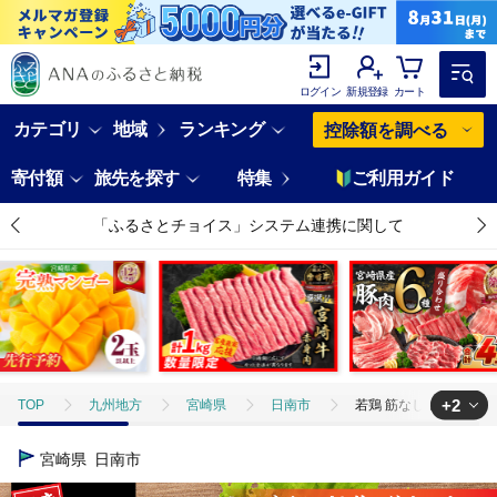
ログイン
新規登録
カート
カテゴリ
地域
ランキング
控除額を調べる
寄付額
旅先を探す
特集
ご利用ガイド
「ふるさとチョイス」システム連携に関して
+2
TOP
九州地方
宮崎県
日南市
若鶏 筋なし ささみ 計2
TOP
肉
鶏肉
若鶏 筋なし ささみ 計2.5kg 鶏肉 とりにく 
宮崎県
日南市
TOP
肉
鶏肉
ほかの鶏肉
若鶏 筋なし ささみ 計2.5