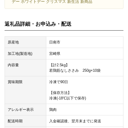
デー ホワイトデー クリスマス 新生活 新商品
返礼品詳細・お申込み・配送
原産地
日南市
加工地(製造地)
宮崎県
内容量
【計2.5kg】
若鶏筋なしささみ 250g×10袋
賞味期限
冷凍で90日
【保存方法】
冷凍(-18℃以下で保存)
アレルギー表示
鶏肉
配送時期
入金確認後、翌月末までに発送