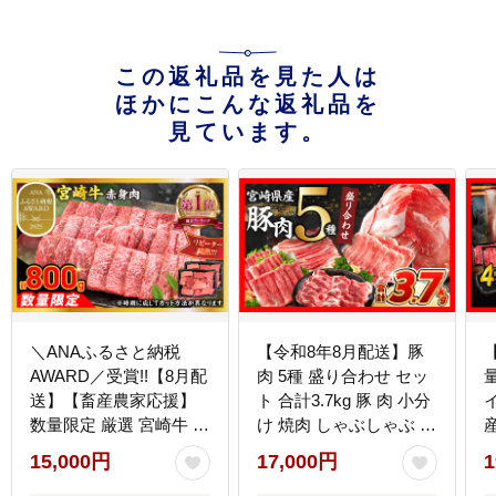
この返礼品を見た人は
ほかにこんな返礼品を
見ています。
＼ANAふるさと納税
【令和8年8月配送】豚
AWARD／受賞!!【8月配
肉 5種 盛り合わせ セッ
送】【畜産農家応援】
ト 合計3.7kg 豚 肉 小分
イ
数量限定 厳選 宮崎牛 赤
け 焼肉 しゃぶしゃぶ 豚
身 焼肉 計800g 牛肉 国
バラ ロース 赤身 こま切
15,000円
17,000円
1
産 焼き肉 BBQ 鉄板焼
れ スライス 宮崎県産 国