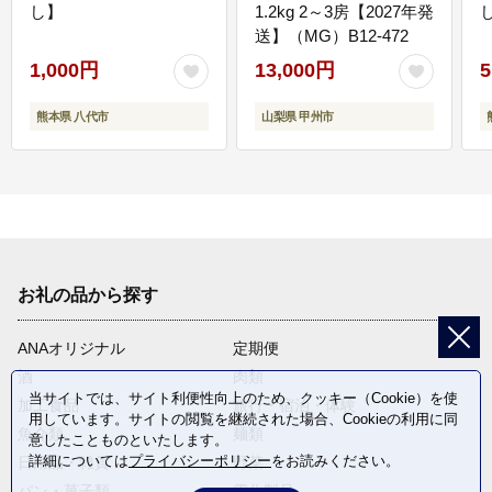
し】
1.2kg 2～3房【2027年発
送】（MG）B12-472
1,000円
13,000円
5
熊本県 八代市
山梨県 甲州市
お礼の品から探す
ANAオリジナル
定期便
酒
肉類
当サイトでは、サイト利便性向上のため、クッキー（Cookie）を使
加工食品
旅行・宿泊・体験
用しています。サイトの閲覧を継続された場合、Cookieの利用に同
魚介類
麺類
意したことものといたします。
詳細については
プライバシーポリシー
をお読みください。
日用品・雑貨
野菜
パン・菓子類
電化製品