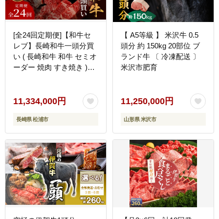
[全24回定期便]【和牛セ
【 A5等級 】 米沢牛 0.5
レブ】長崎和牛一頭分買
頭分 約 150kg 20部位 ブ
い ( 長崎和牛 和牛 セミオ
ランド牛 〔 冷凍配送 〕
ーダー 焼肉 すき焼き )
米沢市肥育
【Z00-003】
11,334,000円
11,250,000円
長崎県 松浦市
山形県 米沢市