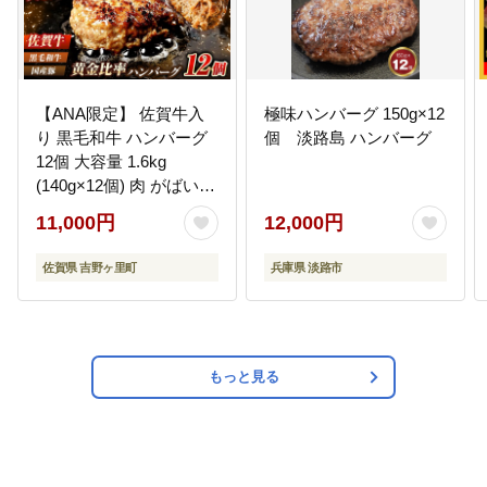
【ANA限定】 佐賀牛入
極味ハンバーグ 150g×12
り 黒毛和牛 ハンバーグ
個 淡路島 ハンバーグ
12個 大容量 1.6kg
(140g×12個) 肉 がばいば
ーぐ 吉野ヶ里町/石丸食
11,000円
12,000円
肉産業[FBX005]
佐賀県 吉野ヶ里町
兵庫県 淡路市
もっと見る