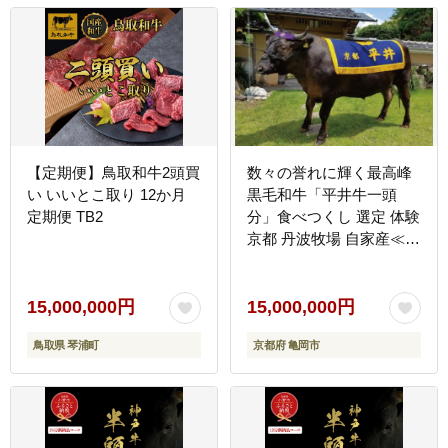
【定期便】鳥取和牛2頭買
数々の誉れに輝く最高峰
い いいとこ取り 12か月
黒毛和牛「平井牛一頭
定期便 TB2
分」食べつくし 選定 体験
京都 丹波牧場 自家産≪
数量限定 牛肉 牛 国産 冷
凍 真空 すき焼き ステー
キ しゃぶしゃぶ≫※離島
15,000,000円
15,000,000円
への配送不可
鳥取県 琴浦町
京都府 亀岡市