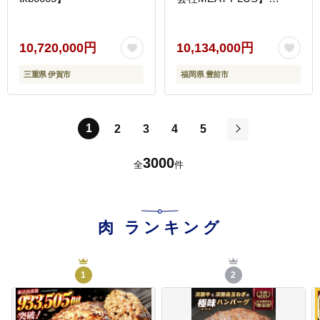
[VBB082]
10,720,000円
10,134,000円
三重県 伊賀市
福岡県 豊前市
1
2
3
4
5
次
3000
全
件
肉
ランキング
1
2