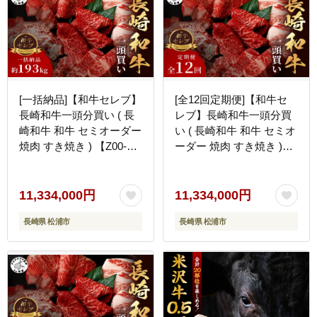
[一括納品]【和牛セレブ】
[全12回定期便]【和牛セ
長崎和牛一頭分買い ( 長
レブ】長崎和牛一頭分買
崎和牛 和牛 セミオーダー
い ( 長崎和牛 和牛 セミオ
焼肉 すき焼き ) 【Z00-
ーダー 焼肉 すき焼き )
001】
【Z00-002】
11,334,000円
11,334,000円
長崎県 松浦市
長崎県 松浦市