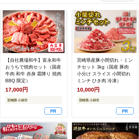
【自社農場和牛】富永和牛
宮崎県産豚小間切れ・ミン
おうちで焼肉セット（国産
チセット 3kg（国産 豚肉
牛肉 和牛 赤身 霜降り 焼肉
小分け スライス 小間切れ
BBQ 限定）
ミンチ ひき肉 冷凍）
17,000円
10,000円
宮崎県 小林市
宮崎県 小林市