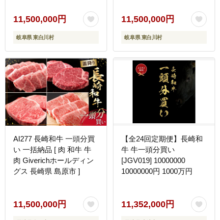
肉 BBQ ランプ イチボ カ
肉 BBQ ランプ イチボ カ
イノミ サーロイン ヒレス
イノミ サーロイン ヒレス
11,500,000円
11,500,000円
テーキ ロース 大容量 贅
テーキ ロース 大容量 贅
岐阜県 東白川村
岐阜県 東白川村
沢 飛騨 ブランド牛 牛肉
沢 飛騨 ブランド牛 牛肉
高級 贅沢 ご褒美 養老ミ
高級 贅沢 ご褒美 養老ミ
ート
ート
AI277 長崎和牛 一頭分買
【全24回定期便】長崎和
い 一括納品 [ 肉 和牛 牛
牛 牛一頭分買い
肉 Giverichホールディン
[JGV019] 10000000
グス 長崎県 島原市 ]
10000000円 1000万円
11,500,000円
11,352,000円