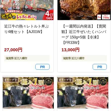
近江牛の熱々レトルト丼ぶ
【一週間以内発送】【寛閑
り4種セット【AJ01W】
観】近江牛ぜいたくハンバ
ーグ 150g×5個【冷凍】
【FR33W】
27,000円
13,000円
滋賀県 近江八幡市
滋賀県 近江八幡市