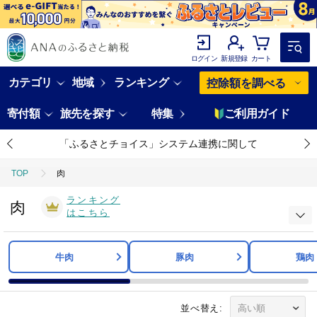
ログイン
新規登録
カート
カテゴリ
地域
ランキング
控除額を調べる
寄付額
旅先を探す
特集
ご利用ガイド
「ふるさとチョイス」システム連携に関して
TOP
肉
ランキング
肉
はこちら
牛肉
豚肉
鶏肉
並べ替え: