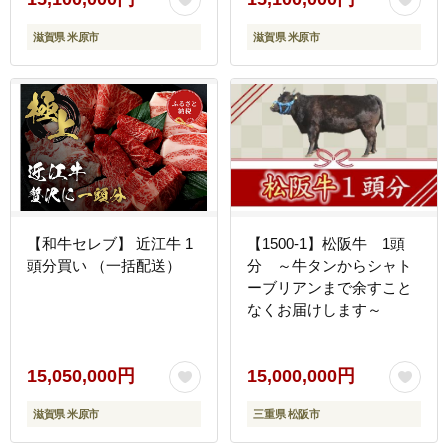
滋賀県 米原市
滋賀県 米原市
【和牛セレブ】 近江牛 1
【1500-1】松阪牛 1頭
頭分買い （一括配送）
分 ～牛タンからシャト
ーブリアンまで余すこと
なくお届けします～
15,050,000円
15,000,000円
滋賀県 米原市
三重県 松阪市