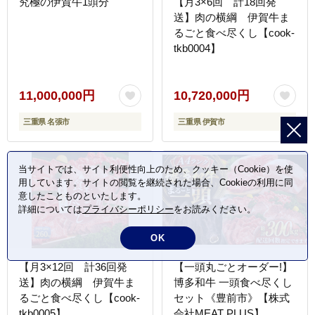
究極の伊賀牛1頭分
【月3×6回 計18回発
送】肉の横綱 伊賀牛ま
るごと食べ尽くし【cook-
tkb0004】
11,000,000円
10,720,000円
三重県 名張市
三重県 伊賀市
当サイトでは、サイト利便性向上のため、クッキー（Cookie）を使
用しています。サイトの閲覧を継続された場合、Cookieの利用に同
意したことものといたします。
詳細については
プライバシーポリシー
をお読みください。
OK
【月3×12回 計36回発
【一頭丸ごとオーダー!】
送】肉の横綱 伊賀牛ま
博多和牛 一頭食べ尽くし
るごと食べ尽くし【cook-
セット《豊前市》【株式
tkb0005】
会社MEAT PLUS】