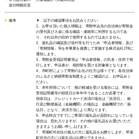
送付時期目安
備考
▼ 以下の確認事項をお読みください
1、お寄せ頂いた個人情報は、寄附申込先の自治体が寄附金
の受付及び入金に係る確認・連絡等に利用するものであ
り、それ以外の目的で使用するものではありません。
2、返礼品の確認及び送付等を行うため「申込者情報」及び
「寄附情報」等を本事業を連携して実施する株式会社JTBに
通知します。
3、寄附金受領証明書等は「申込者情報」の氏名・住所で発
行します。申込者が、税控除を受ける対象者となります。
4、市町村によって寄附のお礼の仕方は様々です。各自治体
のふるさと納税寄附金制度をよくご確認の上、お申込みく
ださい。
5、本年所得について、税の軽減を受ける場合には、寄附金
受領証明書等の領収日が本年中であることが必要です。
領収日は、クレジットカード決済の場合は「決済日」、銀
行及び郵便振込（金融機関）の場合は、金融機関での「振
込日」となり、決済方法により異なります。
6、申込時点ですでにご希望の返礼品が品切れになっている
場合は、恐れ入りますが、その他の返礼品をお選びいただ
きますようお願い申し上げます。
7、琴浦町外在住の個人の方に返礼品をお贈りします。琴浦
町在住の方には返礼品はお贈りできません。