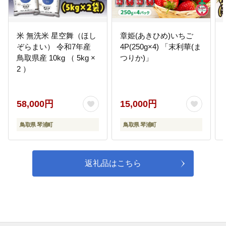
米 無洗米 星空舞（ほし
章姫(あきひめ)いちご
ぞらまい） 令和7年産
4P(250g×4) 「末利華(ま
鳥取県産 10kg （ 5kg ×
つりか)」
2 ）
58,000円
15,000円
鳥取県 琴浦町
鳥取県 琴浦町
返礼品はこちら