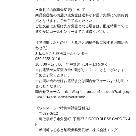
▼返礼品の配送先変更について
商品発送後のお届け先変更は送料がお届け先様にて実費負
担となります。予めご了承ください。
ご注文後にお届け先が変更となる場合は、配送時期までに
速やかにコールセンターまでご連絡ください。
【琴浦町：お礼の品、ふるさと納税全般に関するお問い合
わせ先】
JTBふるさと納税コールセンター
050-3355-3116
10：00～17：00 年中無休（1/1～1/3を除く）
※お電話が大変混み合い繋がりにくいこともございます。
予めご了承ください。
※お問い合わせはお電話または問合せフォームよりお問い
合わせください。
問合せフォーム：https://faq.furu-po.com/helpdesk?category
_id=231&site_domain=furusato
《ワンストップ特例申請書送付先》
〒683-0812
鳥取県米子市角盤町1丁目27-2 GOOD BLESS GARDEN 4
F
琴浦町ふるさと納税業務受託者 株式会社エッグ