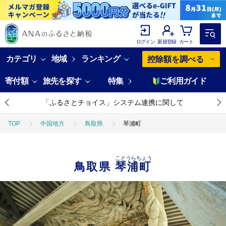
ログイン
新規登録
カート
カテゴリ
地域
ランキング
控除額を調べる
寄付額
旅先を探す
特集
ご利用ガイド
「ふるさとチョイス」システム連携に関して
TOP
中国地方
鳥取県
琴浦町
ことうらちょう
鳥取県
琴浦町