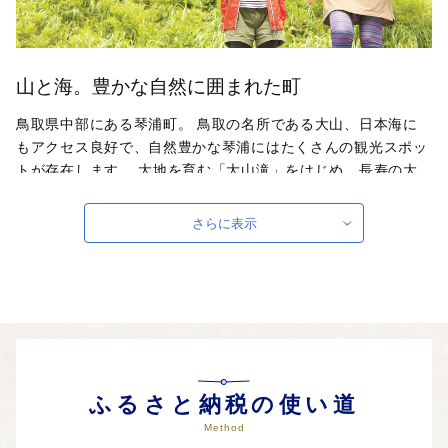
山と海。豊かな自然に囲まれた町
鳥取県中部にある琴浦町。 鳥取の名所である大山、日本海に
もアクセス良好で、自然豊かな琴浦にはたくさんの観光スポッ
トが存在します。 大地を育む「大山滝」をはじめ、長寿の大
木「伯耆の大シイ」、「船上山」など長い年月をかけて育まれ
た神秘的な自然が溢れています。また、食文化も魅力的で、乳
さらに表示
製品、フルーツ、ブランド牛、カレーなどバラエティに富んだ
食が楽しめます。
自治体ホームページは
こちら
（外部サイト）
外部サイトへ遷移します。
個人情報の保護は遷移先サイトの方針に従います。
ふるさと納税の使い道
Method