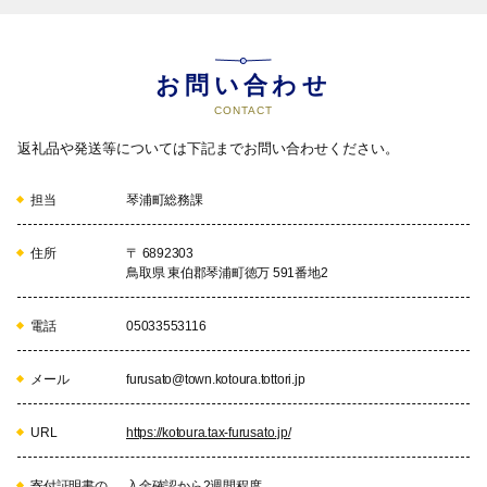
お問い合わせ
CONTACT
返礼品や発送等については下記までお問い合わせください。
担当
琴浦町総務課
住所
〒 6892303
鳥取県 東伯郡琴浦町徳万 591番地2
電話
05033553116
メール
furusato@town.kotoura.tottori.jp
URL
https://kotoura.tax-furusato.jp/
寄付証明書の
入金確認から2週間程度