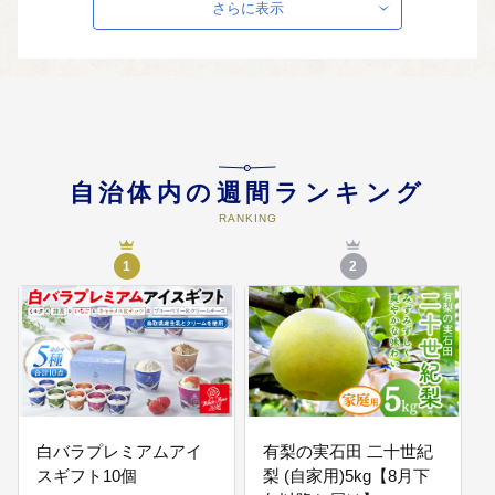
さらに表示
04
美しい自然環境を守る事業
・美しい山なみの保全（船上山万
年桜公園の植樹など） ・ごみの減
量化の推進（住民による資源ごみ
回収の勧奨）
自治体内の週間ランキング
05
長寿社会に対応した心優しい福祉
RANKING
事業
・高齢者が元気に暮らせるまちづ
1
2
くりを目指し、高齢者サークルの
活動支援や、介護予防教室の実施
・高齢者がいきいきと働き活躍で
きる場を作るため、老人福祉関連
事業の実施
白バラプレミアムアイ
有梨の実石田 二十世紀
スギフト10個
梨 (自家用)5kg【8月下