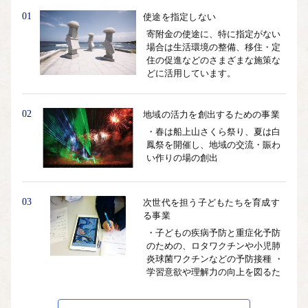
01
使途を指定しない
寄附金の使途に、特に指定がない
場合は生活環境の整備、移住・定
住の促進などのさまざまな施策な
どに活用しています。
02
地域の活力を創出するための事業
・春は船上山さくら祭り、夏は白
鳳祭を開催し、地域の交流・賑わ
い作りの場の創出
03
次世代を担う子どもたちを育成す
る事業
・子どもの疾病予防と重症化予防
のための、ロタワクチンや小児肺
炎球菌ワクチンなどの予防接種 ・
学習意欲や理解力の向上を図るた
め、学校教育の場でのタブレット
端末などの導入