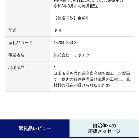
●令和8年3月12日(木)までの入金確定分
令和8年3月から毎月配送
【配送回数】全4回
配送
冷凍
返礼品コード
45204-G50-22
事業者名
株式会社 ミヤチク
地場産品
4
日南市産を含む県産畜産物を加工した製品
で、食肉の解体処理及び流通の工程上、原
材料の混在が避けられないため
自治体への
返礼品レビュー
応援メッセージ