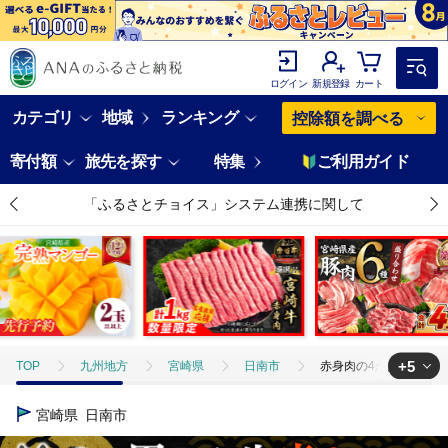
ログイン
新規登録
カート
カテゴリ
地域
ランキング
控除額を調べる
寄付額
旅先を探す
特集
ご利用ガイド
「ふるさとチョイス」システム連携に関して
+5
TOP
九州地方
宮崎県
日南市
赤身肉の4か月定期便 数量
TOP
肉
赤身肉の4か月定期便 数量限定 黒毛和牛 赤身 牛肉 お楽しみ 
宮崎県
日南市
TOP
肉
牛肉
赤身肉の4か月定期便 数量限定 黒毛和牛 赤身 牛肉