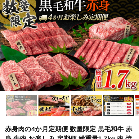
TOP
肉
牛肉
ステーキ(牛肉)
赤身肉の4か月定期便 数量
TOP
肉
牛肉
すき焼き(牛肉)
赤身肉の4か月定期便 数量
TOP
肉
牛肉
しゃぶしゃぶ(牛肉)
赤身肉の4か月定期便 
赤身肉の4か月定期便 数量限定 黒毛和牛 赤
身 牛肉 お楽しみ 定期便 総重量1.7kg 肉 焼