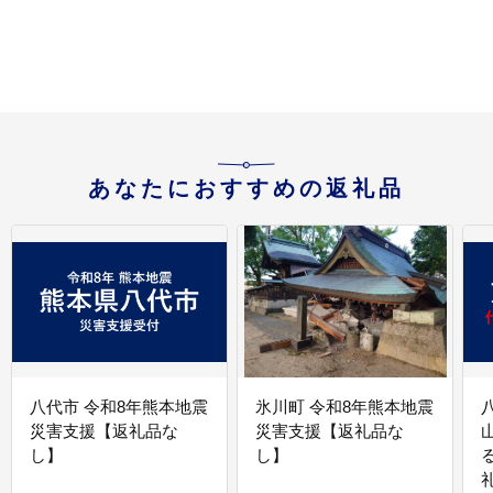
A5 等級 ギフト 贈答 小
ック 食べ比べ おすすめ
分け 食品 選べる ミヤチ
料理に大活躍 ミヤチク
ク 宮崎県 日南市 送料無
宮崎県 日南市 送料無料
料_C168-26-08
_CB119-26-08
送
あなたにおすすめの返礼品
八代市 令和8年熊本地震
氷川町 令和8年熊本地震
災害支援【返礼品な
災害支援【返礼品な
し】
し】