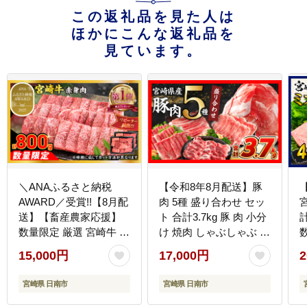
この返礼品を見た人は
ほかにこんな返礼品を
見ています。
＼ANAふるさと納税
【令和8年8月配送】豚
AWARD／受賞!!【8月配
肉 5種 盛り合わせ セッ
送】【畜産農家応援】
ト 合計3.7kg 豚 肉 小分
数量限定 厳選 宮崎牛 赤
け 焼肉 しゃぶしゃぶ 豚
身 焼肉 計800g 牛肉 国
バラ ロース 赤身 こま切
15,000円
17,000円
2
産 焼き肉 BBQ 鉄板焼
れ スライス 宮崎県産 国
き バーベキュー 人気 黒
産 食品 豚丼 豚しゃぶ
宮崎県 日南市
宮崎県 日南市
毛和牛 肩ウデ モモ A4
おかず 小間切れ 真空パ