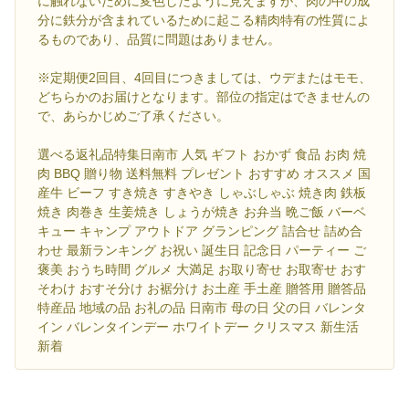
に触れないために変色したように見えますが、肉の中の成
分に鉄分が含まれているために起こる精肉特有の性質によ
るものであり、品質に問題はありません。
※定期便2回目、4回目につきましては、ウデまたはモモ、
どちらかのお届けとなります。部位の指定はできませんの
で、あらかじめご了承ください。
選べる返礼品特集日南市 人気 ギフト おかず 食品 お肉 焼
肉 BBQ 贈り物 送料無料 プレゼント おすすめ オススメ 国
産牛 ビーフ すき焼き すきやき しゃぶしゃぶ 焼き肉 鉄板
焼き 肉巻き 生姜焼き しょうが焼き お弁当 晩ご飯 バーベ
キュー キャンプ アウトドア グランピング 詰合せ 詰め合
わせ 最新ランキング お祝い 誕生日 記念日 パーティー ご
褒美 おうち時間 グルメ 大満足 お取り寄せ お取寄せ おす
そわけ おすそ分け お裾分け お土産 手土産 贈答用 贈答品
特産品 地域の品 お礼の品 日南市 母の日 父の日 バレンタ
イン バレンタインデー ホワイトデー クリスマス 新生活
新着