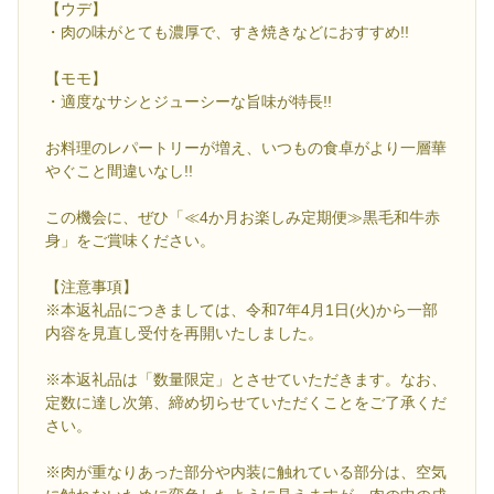
【ウデ】
・肉の味がとても濃厚で、すき焼きなどにおすすめ!!
【モモ】
・適度なサシとジューシーな旨味が特長!!
お料理のレパートリーが増え、いつもの食卓がより一層華
やぐこと間違いなし!!
この機会に、ぜひ「≪4か月お楽しみ定期便≫黒毛和牛赤
身」をご賞味ください。
【注意事項】
※本返礼品につきましては、令和7年4月1日(火)から一部
内容を見直し受付を再開いたしました。
※本返礼品は「数量限定」とさせていただきます。なお、
定数に達し次第、締め切らせていただくことをご了承くだ
さい。
※肉が重なりあった部分や内装に触れている部分は、空気