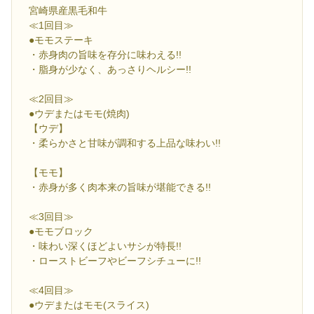
宮崎県産黒毛和牛
≪1回目≫
●モモステーキ
・赤身肉の旨味を存分に味わえる!!
・脂身が少なく、あっさりヘルシー!!
≪2回目≫
●ウデまたはモモ(焼肉)
【ウデ】
・柔らかさと甘味が調和する上品な味わい!!
【モモ】
・赤身が多く肉本来の旨味が堪能できる!!
≪3回目≫
●モモブロック
・味わい深くほどよいサシが特長!!
・ローストビーフやビーフシチューに!!
≪4回目≫
●ウデまたはモモ(スライス)