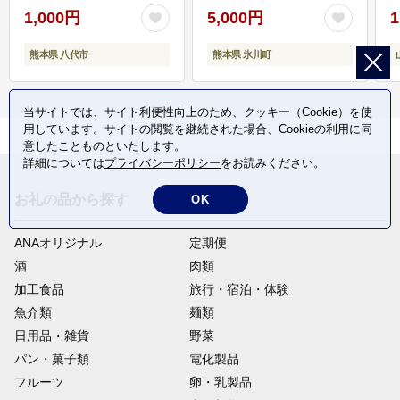
1,000円
5,000円
1
熊本県 八代市
熊本県 氷川町
当サイトでは、サイト利便性向上のため、クッキー（Cookie）を使
用しています。サイトの閲覧を継続された場合、Cookieの利用に同
意したことものといたします。
詳細については
プライバシーポリシー
をお読みください。
お礼の品から探す
OK
ANAオリジナル
定期便
酒
肉類
加工食品
旅行・宿泊・体験
魚介類
麺類
日用品・雑貨
野菜
パン・菓子類
電化製品
フルーツ
卵・乳製品