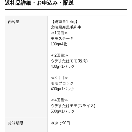
返礼品詳細・お申込み・配送
内容量
【総重量1.7kg】
宮崎県産黒毛和牛
≪1回目≫
モモステーキ
100g×4枚
≪2回目≫
ウデまたはモモ(焼肉)
400g×1パック
≪3回目≫
モモブロック
400g×1パック
≪4回目≫
ウデまたはモモ(スライス)
500g×1パック
賞味期限
冷凍で90日