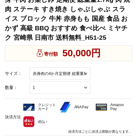
肉 ステーキ すき焼き しゃぶしゃぶ スラ
イス ブロック 牛丼 赤身もも 国産 食品 お
かず 高級 BBQ おすすめ 食べ比べ ミヤチ
ク 宮崎県 日南市 送料無料_H51-25
50,000円
寄付額
サイズ：
数量：
クレジット
Amazon
ANA Pay
カード
Pay
決済方法
d払い
決済方法ごとに決済上限額が異なります。