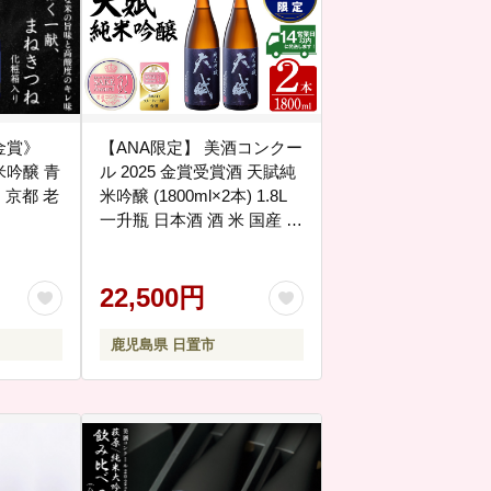
金賞》
【ANA限定】 美酒コンクー
吟醸 青
ル 2025 金賞受賞酒 天賦純
｜京都 老
米吟醸 (1800ml×2本) 1.8L
一升瓶 日本酒 酒 米 国産 食
中酒 ギフト 贈答 冷蔵 鹿児
島県 日置市【西酒造】
No.729
22,500円
鹿児島県 日置市