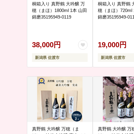
桐箱入り 真野鶴 大吟醸 万
桐箱入り 真野鶴 
穂（まほ）1800ml 1本 山田
穂（まほ）720ml 
錦磨35195949-0119
錦磨35195949-01
38,000円
19,000円
新潟県 佐渡市
新潟県 佐渡市
真野鶴 大吟醸 万穂（ま
真野鶴 大吟醸 万