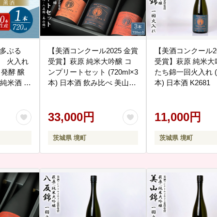
知多ぶる
【美酒コンクール2025 金賞
【美酒コンクール20
 火入れ
受賞】萩原 純米大吟醸 コ
受賞】萩原 純米大
 発酵 醸
ンプリートセット (720ml×3
たち錦一回火入れ (7
 純米酒 純
本) 日本酒 飲み比べ 美山錦
本) 日本酒 K2681
父の日 特
ひたち錦 八反錦 K2677
 年末 お
市
33,000円
11,000円
茨城県 境町
茨城県 境町