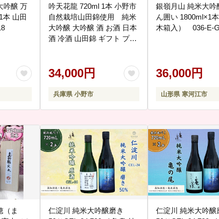
大吟醸 万
吟天花龍 720ml 1本 小野市
銀嶺月山 純米大吟
1本 山田
自然栽培山田錦使用 純米
ん囲い 1800ml×1本 （専用
18
大吟醸 大吟醸 酒 お酒 日本
木箱入） 036-E-G
酒 冷酒 山田錦 ギフト プレ
ゼント お取り寄せ 兵庫県
小野市
34,000円
36,000円
兵庫県 小野市
山形県 寒河江市
穂（ま
仁淀川 純米大吟醸磨き
仁淀川 純米大吟醸