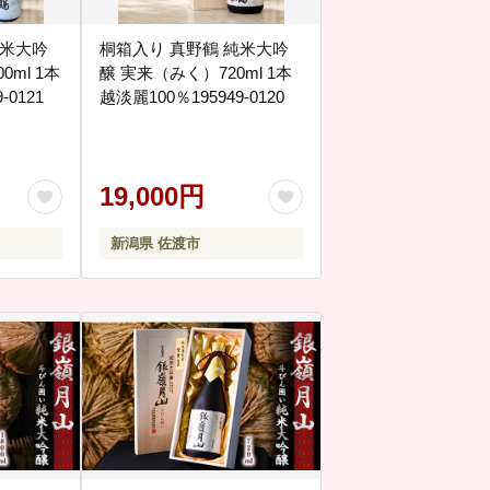
純米大吟
桐箱入り 真野鶴 純米大吟
0ml 1本
醸 実来（みく）720ml 1本
-0121
越淡麗100％195949-0120
19,000円
新潟県 佐渡市