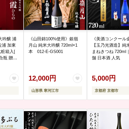
米大吟醸 浦
《山田錦100%使用》銀嶺
《美酒コンクール
 佐浦 加東
月山 純米大吟醸 720ml×1
【玉乃光酒造】純米
粧箱入[
本 012-E-GS001
まねきつね 720ml
舗 日本酒 人気
12,000円
5,000円
山形県 寒河江市
京都府 京都市