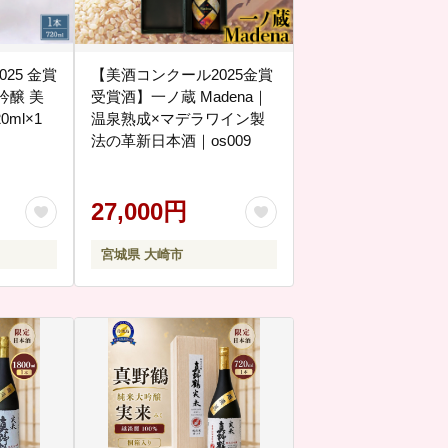
25 金賞
【美酒コンクール2025金賞
吟醸 美
受賞酒】一ノ蔵 Madena｜
ml×1
温泉熟成×マデラワイン製
法の革新日本酒｜os009
27,000円
宮城県 大崎市