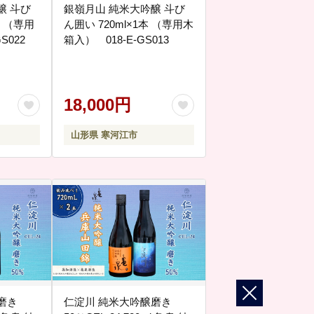
醸 斗び
銀嶺月山 純米大吟醸 斗び
ん囲い 720ml×1本 （専用木
S022
箱入） 018-E-GS013
18,000円
山形県 寒河江市
磨き
仁淀川 純米大吟醸磨き