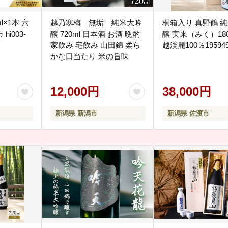
0ml×1本 六
越乃寒梅 無垢 純米大吟
桐箱入り 真野鶴 
hi003-
醸 720ml 日本酒 お酒 晩酌
醸 実来（みく）180
家飲み 宅飲み 山田錦 柔ら
越淡麗100％195949
かな口当たり 米の旨味
12,000円
38,000円
新潟県 新潟市
新潟県 佐渡市