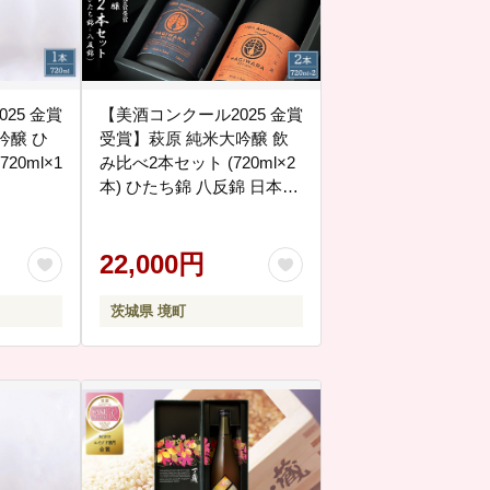
25 金賞
【美酒コンクール2025 金賞
吟醸 ひ
受賞】萩原 純米大吟醸 飲
20ml×1
み比べ2本セット (720ml×2
本) ひたち錦 八反錦 日本酒
K2678
22,000円
茨城県 境町