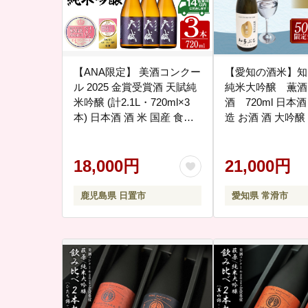
【ANA限定】 美酒コンクー
【愛知の酒米】
ル 2025 金賞受賞酒 天賦純
純米大吟醸 薫酒
米吟醸 (計2.1L・720ml×3
酒 720ml 日本酒
本) 日本酒 酒 米 国産 食中
造 お酒 酒 大吟醸
酒 ギフト 贈答 冷蔵 鹿児島
米大吟醸 夢吟香 
県 日置市【西酒造】No.730
別 贈答 プレゼント
18,000円
正月 愛知県 常滑
21,000円
鹿児島県 日置市
愛知県 常滑市