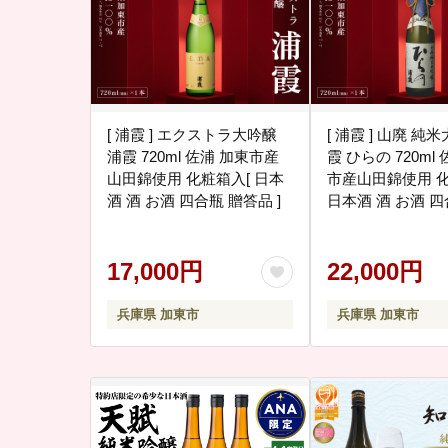
[ 浦霞 ] エクストラ大吟醸
[ 浦霞 ] 山廃 純
浦霞 720ml 佐浦 加東市産
霞 ひらの 720ml
山田錦使用 化粧箱入[ 日本
市産山田錦使用 化
酒 酒 お酒 四合瓶 贈答品 ]
日本酒 酒 お酒 四合瓶 贈答
品 ]
17,000円
22,000円
兵庫県 加東市
兵庫県 加東市