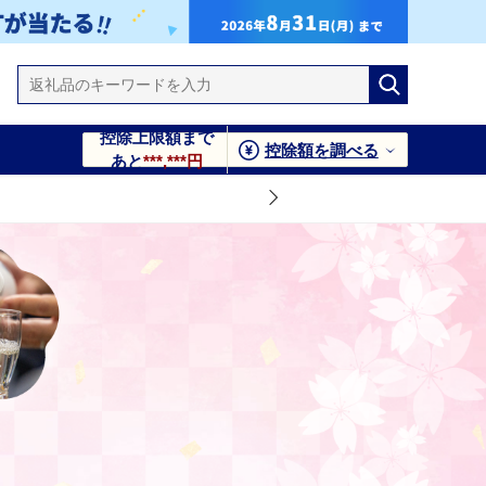
控除上限額まで
控除額を調べる
あと
***,***円