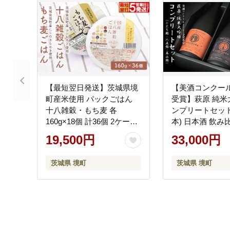
【最短翌日発送】茨城県境
【美酒コンクール2
町産米使用 パックごはん
受賞】萩原 純米
十八雑穀・もち麦 各
ンプリートセット (
160g×18個 計36個 2ケース
本) 日本酒 飲み
パックライス ライスパック
ひたち錦 八反錦 K
19,500円
33,000円
パックご飯 レトルト K2674
茨城県 境町
茨城県 境町