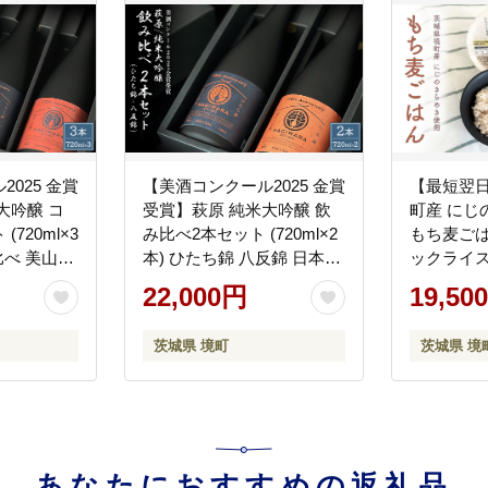
025 金賞
【美酒コンクール2025 金賞
【最短翌
大吟醸 コ
受賞】萩原 純米大吟醸 飲
町産 にじ
720ml×3
み比べ2本セット (720ml×2
もち麦ごはん
比べ 美山錦
本) ひたち錦 八反錦 日本酒
ックライス
2677
K2678
パックご飯 
22,000円
19,50
茨城県 境町
茨城県 境
あなたにおすすめの返礼品