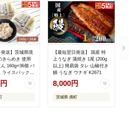
日発送】茨城県境
【最短翌日発送】 国産 特
のきらめき 使用
上うなぎ 蒲焼き 1尾 (200g
 160g×36個 パ
以上) 簡易袋 タレ 山椒付き
 ライスパック
鰻 うなぎ ウナギ K2671
K2676
0円
8,000円
町
茨城県 境町