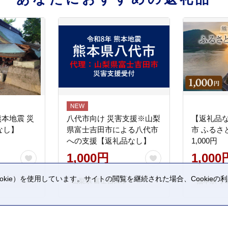
熊本地震 災
八代市向け 災害支援※山梨
【返礼品
なし】
県富士吉田市による八代市
市 ふるさ
への支援【返礼品なし】
1,000円
1,000円
1,000
kie）を使用しています。サイトの閲覧を継続された場合、Cookie
山梨県 富士吉田市
熊本県 宇
。