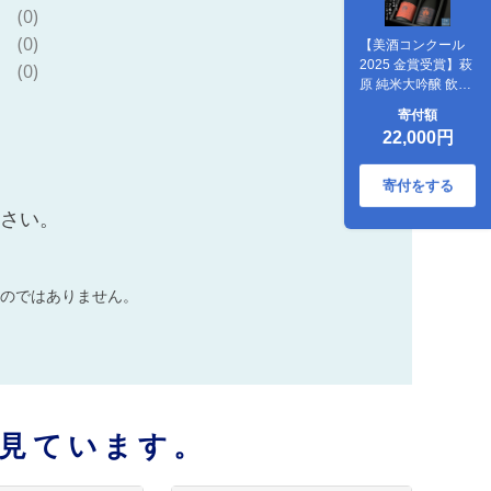
(0)
(0)
【美酒コンクール
2025 金賞受賞】萩
(0)
原 純米大吟醸 飲み
比べ2本セット
寄付額
(720ml×2本) 美山
22,000円
錦 ひたち錦 日本酒
K2679
寄付をする
ださい。
のではありません。
見ています。