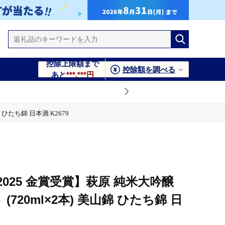
控除上限額まで
控除額を調べる
あと
***,***円
ひたち錦 日本酒 K2679
025 金賞受賞】萩原 純米大吟醸
720ml×2本) 美山錦 ひたち錦 日