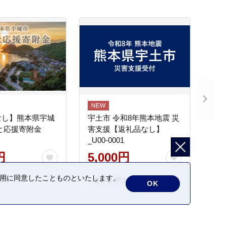
なし】熊本県宇城
宇土市 令和8年熊本地震 災
と応援寄附金
害支援【返礼品なし】
_U00-0001
円
5,000円
の利用に同意したことものといたします。
城市
熊本県 宇土市
OK