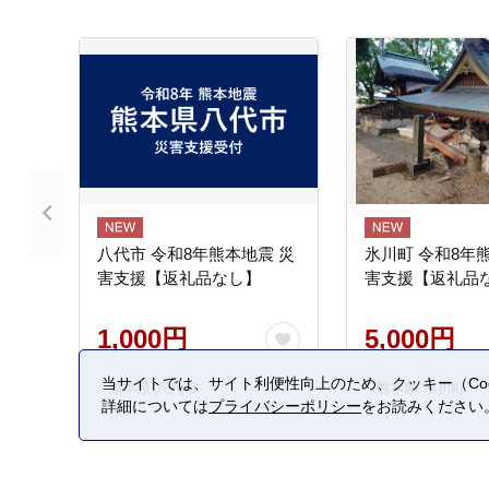
八代市 令和8年熊本地震 災
氷川町 令和8年
害支援【返礼品なし】
害支援【返礼品
1,000円
5,000円
当サイトでは、サイト利便性向上のため、クッキー（Coo
熊本県 八代市
熊本県 氷川町
詳細については
プライバシーポリシー
をお読みください