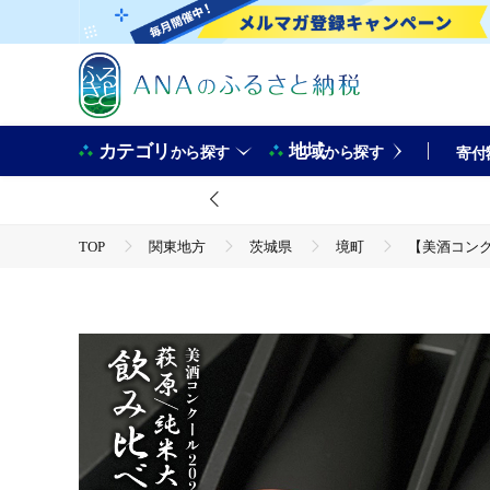
カテゴリ
地域
から探す
から探す
寄付
TOP
関東地方
茨城県
境町
【美酒コンクー