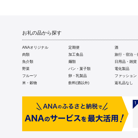
お礼の品から探す
ANAオリジナル
定期便
酒
肉類
加工食品
旅行・宿泊・
魚介類
麺類
日用品・雑貨
野菜
パン・菓子類
電化製品
フルーツ
卵・乳製品
ファッション
米・穀物
飲料(酒以外)
返礼品なし