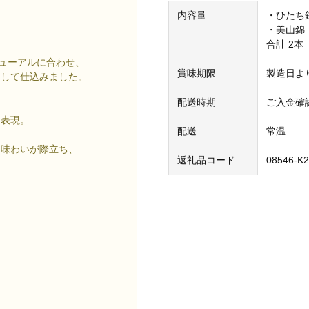
内容量
・ひたち錦
・美山錦 
合計 2本
ニューアルに合わせ、
賞味期限
製造日よ
として仕込みました。
配送時期
ご入金確
を表現。
配送
常温
な味わいが際立ち、
返礼品コード
08546-K
。