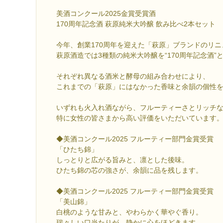
美酒コンクール2025金賞受賞酒
170周年記念酒 萩原純米大吟醸 飲み比べ2本セット
今年、創業170周年を迎えた「萩原」ブランドのリ
萩原酒造では3種類の純米大吟醸を“170周年記念酒”
それぞれ異なる酒米と酵母の組み合わせにより、
これまでの「萩原」にはなかった香味と余韻の個性
いずれも火入れ酒ながら、フルーティーさとリッチ
特に女性の皆さまから高い評価をいただいています
◆美酒コンクール2025 フルーティー部門金賞受賞
「ひたち錦」
しっとりと広がる旨みと、凛とした後味。
ひたち錦の芯の強さが、余韻に品を残します。
◆美酒コンクール2025 フルーティー部門金賞受賞
「美山錦」
白桃のような甘みと、やわらかく華やぐ香り。
瑞々しい口当たりが、静かに心をほどきます。