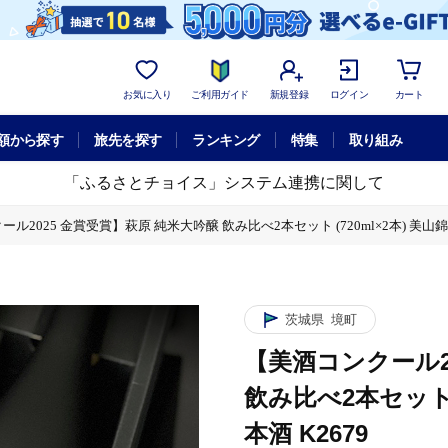
お気に入り
ご利用ガイド
新規登録
ログイン
カート
額から探す
旅先を探す
ランキング
特集
取り組み
「ふるさとチョイス」システム連携に関して
ル2025 金賞受賞】萩原 純米大吟醸 飲み比べ2本セット (720ml×2本) 美山錦 
茨城県
境町
【美酒コンクール2
飲み比べ2本セット (
本酒 K2679