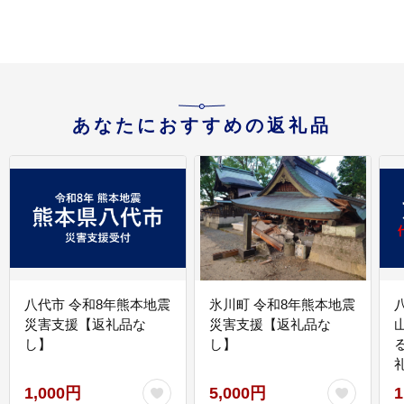
あなたにおすすめの返礼品
八代市 令和8年熊本地震
氷川町 令和8年熊本地震
災害支援【返礼品な
災害支援【返礼品な
し】
し】
1,000円
5,000円
1