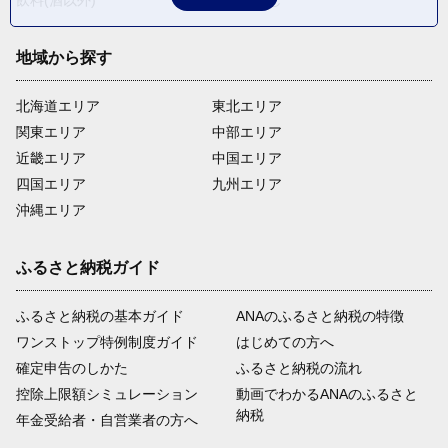
飲料(酒以外)
返礼品なし
地域から探す
北海道エリア
東北エリア
関東エリア
中部エリア
近畿エリア
中国エリア
四国エリア
九州エリア
沖縄エリア
ふるさと納税ガイド
ふるさと納税の基本ガイド
ANAのふるさと納税の特徴
ワンストップ特例制度ガイド
はじめての方へ
確定申告のしかた
ふるさと納税の流れ
控除上限額シミュレーション
動画でわかるANAのふるさと
納税
年金受給者・自営業者の方へ