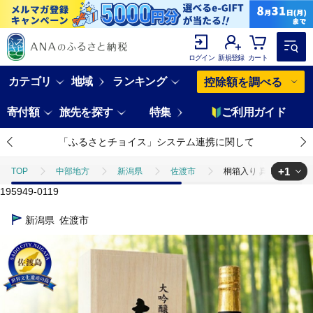
ログイン
新規登録
カート
カテゴリ
地域
ランキング
控除額を調べる
寄付額
旅先を探す
特集
ご利用ガイド
「ふるさとチョイス」システム連携に関して
+1
TOP
中部地方
新潟県
佐渡市
桐箱入り 真野鶴 大吟醸 万
195949-0119
TOP
酒
日本酒
桐箱入り 真野鶴 大吟醸 万穂（まほ）1800ml 1
新潟県
佐渡市