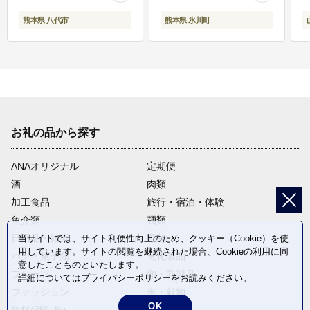
熊本県 八代市
熊本県 氷川町
お礼の品から探す
ANAオリジナル
定期便
酒
肉類
加工食品
旅行・宿泊・体験
魚介類
麺類
日用品・雑貨
野菜
当サイトでは、サイト利便性向上のため、クッキー（Cookie）を使
用しています。サイトの閲覧を継続された場合、Cookieの利用に同
パン・菓子類
電化製品
意したことものといたします。
フルーツ
卵・乳製品
詳細については
プライバシーポリシー
をお読みください。
ファッション
米・穀物
OK