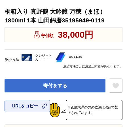
桐箱入り 真野鶴 大吟醸 万穂（まほ）
1800ml 1本 山田錦磨35195949-0119
38,000円
寄付額
クレジット
ANA Pay
カード
決済方法
決済方法ごとに決済上限額が異なります。
寄付をする
URLをコピー
※20歳未満の方の飲酒は法律で禁
お気に入
止されています。