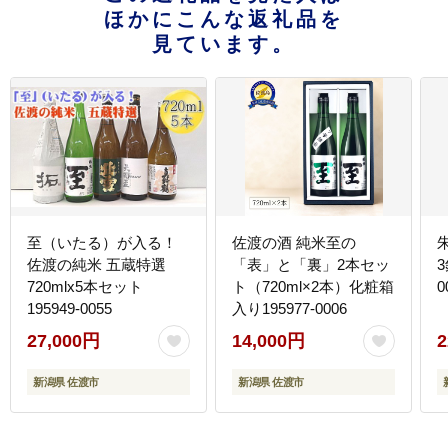
ほかにこんな返礼品を
見ています。
至（いたる）が入る！
佐渡の酒 純米至の
佐渡の純米 五蔵特選
「表」と「裏」2本セッ
3
720mlx5本セット
ト（720ml×2本）化粧箱
0
195949-0055
入り195977-0006
27,000円
14,000円
2
新潟県 佐渡市
新潟県 佐渡市