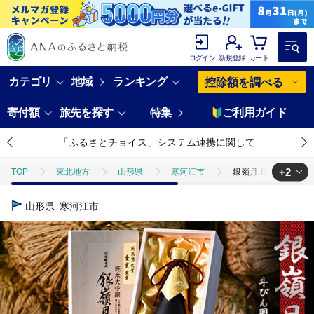
ログイン
新規登録
カート
カテゴリ
地域
ランキング
控除額を調べる
寄付額
旅先を探す
特集
ご利用ガイド
「ふるさとチョイス」システム連携に関して
+2
TOP
東北地方
山形県
寒河江市
銀嶺月山 純米大吟醸 斗
TOP
酒
銀嶺月山 純米大吟醸 斗びん囲い 720ml×1本 （専用木箱入） 
山形県
寒河江市
TOP
酒
日本酒
銀嶺月山 純米大吟醸 斗びん囲い 720ml×1本 