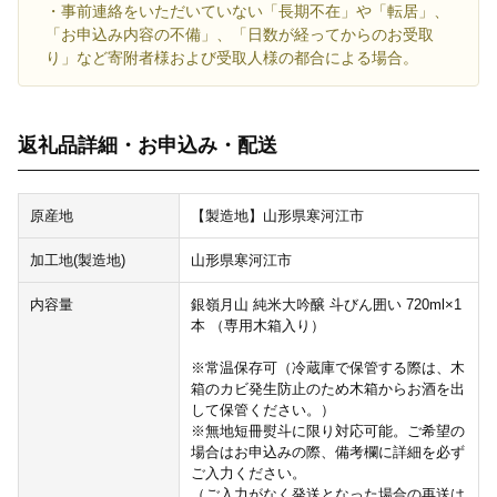
・事前連絡をいただいていない「長期不在」や「転居」、
「お申込み内容の不備」、「日数が経ってからのお受取
り」など寄附者様および受取人様の都合による場合。
返礼品詳細・お申込み・配送
原産地
【製造地】山形県寒河江市
加工地(製造地)
山形県寒河江市
内容量
銀嶺月山 純米大吟醸 斗びん囲い 720ml×1
本 （専用木箱入り）
※常温保存可（冷蔵庫で保管する際は、木
箱のカビ発生防止のため木箱からお酒を出
して保管ください。）
※無地短冊熨斗に限り対応可能。ご希望の
場合はお申込みの際、備考欄に詳細を必ず
ご入力ください。
（ご入力がなく発送となった場合の再送は