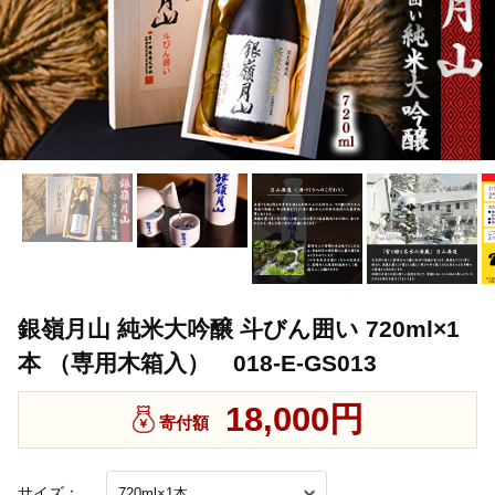
銀嶺月山 純米大吟醸 斗びん囲い 720ml×1
本 （専用木箱入） 018-E-GS013
18,000円
寄付額
サイズ：