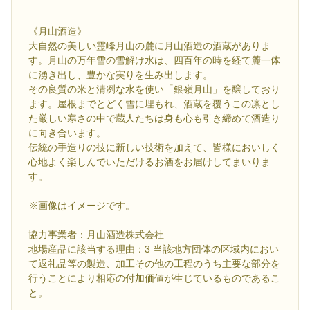
《月山酒造》
大自然の美しい霊峰月山の麓に月山酒造の酒蔵がありま
す。月山の万年雪の雪解け水は、四百年の時を経て麓一体
に湧き出し、豊かな実りを生み出します。
その良質の米と清冽な水を使い「銀嶺月山」を醸しており
ます。屋根までとどく雪に埋もれ、酒蔵を覆うこの凛とし
た厳しい寒さの中で蔵人たちは身も心も引き締めて酒造り
に向き合います。
伝統の手造りの技に新しい技術を加えて、皆様においしく
心地よく楽しんでいただけるお酒をお届けしてまいりま
す。
※画像はイメージです。
協力事業者：月山酒造株式会社
地場産品に該当する理由：3 当該地方団体の区域内におい
て返礼品等の製造、加工その他の工程のうち主要な部分を
行うことにより相応の付加価値が生じているものであるこ
と。