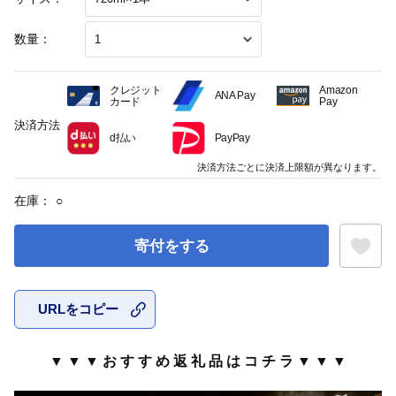
数量：
クレジット
Amazon
ANA Pay
カード
Pay
決済方法
d払い
PayPay
決済方法ごとに決済上限額が異なります。
在庫：
○
寄付をする
URLをコピー
お気に入
▼ ▼ ▼ お す す め 返 礼 品 は コ チ ラ ▼ ▼ ▼