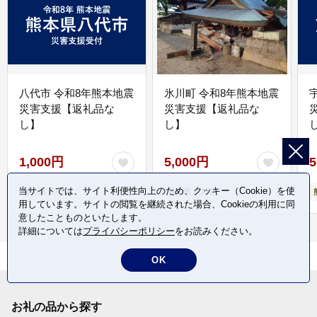
八代市 令和8年熊本地震
氷川町 令和8年熊本地震
災害支援【返礼品な
災害支援【返礼品な
し】
し】
し
1,000円
5,000円
5
当サイトでは、サイト利便性向上のため、クッキー（Cookie）を使
熊本県 八代市
熊本県 氷川町
用しています。サイトの閲覧を継続された場合、Cookieの利用に同
意したことものといたします。
詳細については
プライバシーポリシー
をお読みください。
OK
お礼の品から探す