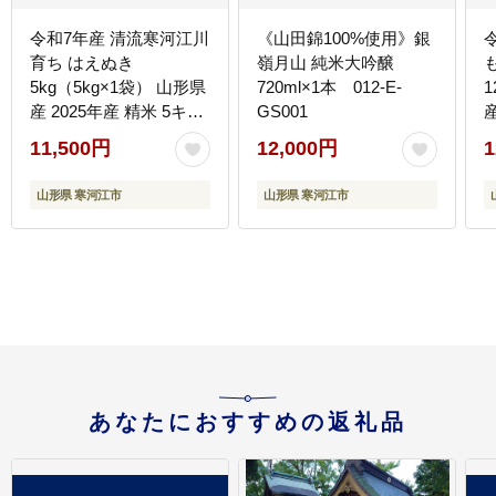
令和7年産 清流寒河江川
《山田錦100%使用》銀
育ち はえぬき
嶺月山 純米大吟醸
も
5kg（5kg×1袋） 山形県
720ml×1本 012-E-
1
産 2025年産 精米 5キ
GS001
ロ 0115-C-JA007
11,500円
12,000円
1
0
山形県 寒河江市
山形県 寒河江市
あなたにおすすめの返礼品