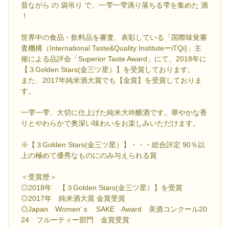
昔ながら の 袋吊り で、一雫一雫滴り落ちる雫を集めた 酒
！
世界中の食品・飲料品を審査、表彰している「国際味覚審
査機構（International Taste&Quality InstituteーiTQi)」主
催による品評会「Superior Taste Award」にて、2018年に
【３Golden Stars(金三ツ星）】を受賞しております。
また、2017年純米酒大賞でも【金賞】を受賞しておりま
す。
一雫一雫、大切に仕上げた純米大吟醸酒です。華やかな香
りとやわらかで奥深い味わいをお楽しみいただけます。
※【３Golden Stars(金三ツ星）】・・・総合評定 90％以
上の極めて優秀なものにのみ与えられる賞
＜受賞歴＞
◎2018年 【３Golden Stars(金三ツ星）】を受賞
◎2017年 純米酒大賞 金賞受賞
◎Japan Women‘ｓ SAKE Award 美酒コンクール20
24 フルーティー部門 金賞受賞