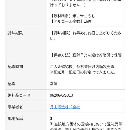
行っておりません。）
【原材料名】米、米こうじ
【アルコール度数】16度
賞味期限
【賞味期限】お早めにお召し上がりくださ
い。
【保存方法】直射日光を避け冷暗所で保管
配送時期
ご入金確認後、45営業日以内順次発送
※配送月・配送日の指定はできません。
配送
常温
返礼品コード
06206-GS013
事業者名
月山酒造株式会社
地場産品
3
3. 当該地方団体の区域内において返礼品等
の製造、加工その他の工程のうち主要な部