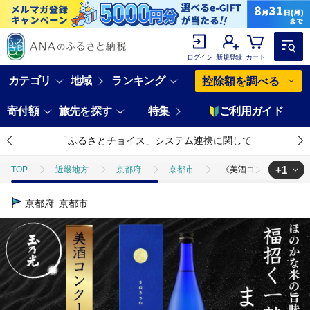
ログイン
新規登録
カート
カテゴリ
地域
ランキング
控除額を調べる
寄付額
旅先を探す
特集
ご利用ガイド
「ふるさとチョイス」システム連携に関して
+1
TOP
近畿地方
京都府
京都市
《美酒コンクール金賞》【
TOP
酒
日本酒
《美酒コンクール金賞》【玉乃光酒造】純米吟醸
京都府
京都市