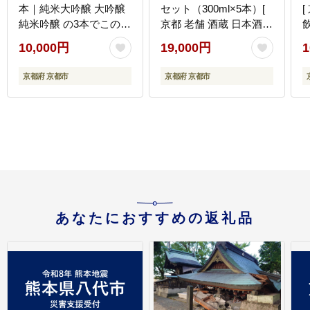
本｜純米大吟醸 大吟醸
セット（300ml×5本）[
純米吟醸 の3本でこの寄
京都 老舗 酒蔵 日本酒
付額 圧倒的 大人気 高評
お酒 聚楽第 純米大吟醸
10,000円
19,000円
1
価レビュー多数 [ 京都
西陣 特別純米 古都 純米
伏見 酒蔵 お酒 日本酒
吟醸 平安四神 吟醸酒 5
京都府 京都市
京都府 京都市
お取り寄せ 通販 送料無
本 人気 おすすめ お取り
料 ふるさと納税 ］
寄せ 通販 送料無料 ふる
さと納税 ]
あなたにおすすめの返礼品