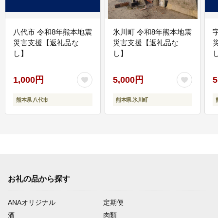
八代市 令和8年熊本地震
氷川町 令和8年熊本地震
災害支援【返礼品な
災害支援【返礼品な
し】
し】
し
1,000円
5,000円
5
熊本県 八代市
熊本県 氷川町
お礼の品から探す
ANAオリジナル
定期便
酒
肉類