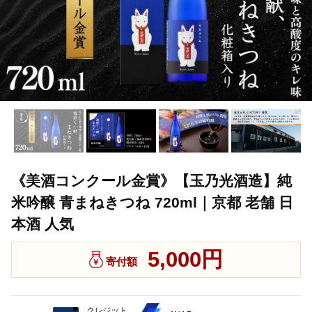
《美酒コンクール金賞》【玉乃光酒造】純
米吟醸 青まねきつね 720ml｜京都 老舗 日
本酒 人気
5,000円
寄付額
クレジット