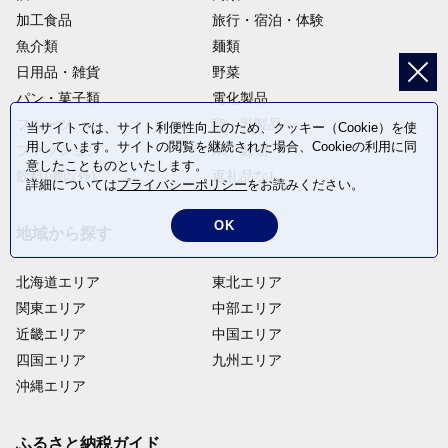
加工食品
旅行・宿泊・体験
魚介類
麺類
日用品・雑貨
野菜
パン・菓子類
電化製品
フルーツ
卵・乳製品
当サイトでは、サイト利便性向上のため、クッキー（Cookie）を使
用しています。サイトの閲覧を継続された場合、Cookieの利用に同
ファッション
米・穀物
意したことものといたします。
飲料(酒以外)
返礼品なし
詳細については
プライバシーポリシー
をお読みください。
OK
地域から探す
北海道エリア
東北エリア
関東エリア
中部エリア
近畿エリア
中国エリア
四国エリア
九州エリア
沖縄エリア
ふるさと納税ガイド