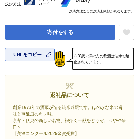
ANA Pay
カード
決済方法
決済方法ごとに決済上限額が異なります。
寄付をする
URLをコピー
※20歳未満の方の飲酒は法律で禁
お気に入
止されています。
返礼品について
創業1673年の酒蔵が造る純米吟醸です。ほのかな米の旨
味と高酸度のキレ味。
京都・伏見の新しい名物、福招く一献をどうぞ。＜やや辛
口＞
【美酒コンクール2025金賞受賞】