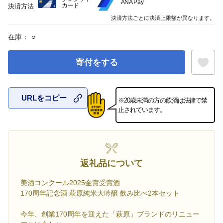
ANA Pay
カード
決済方法
決済方法ごとに決済上限額が異なります。
在庫：
○
寄付をする
URLをコピー
※20歳未満の方の飲酒は法律で禁
お気に入
止されています。
返礼品について
美酒コンクール2025金賞受賞酒
170周年記念酒 萩原純米大吟醸 飲み比べ2本セット
今年、創業170周年を迎えた「萩原」ブランドのリニュー