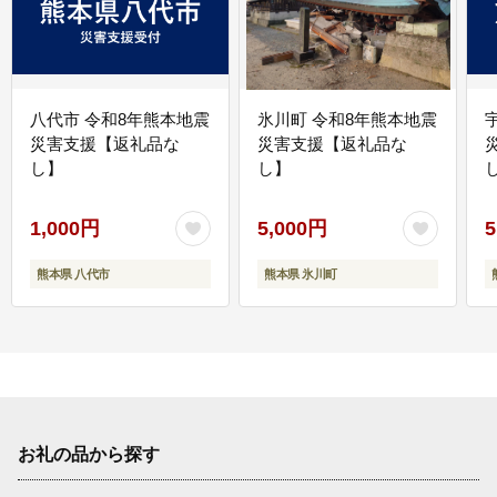
八代市 令和8年熊本地震
氷川町 令和8年熊本地震
災害支援【返礼品な
災害支援【返礼品な
し】
し】
し
1,000円
5,000円
5
熊本県 八代市
熊本県 氷川町
お礼の品から探す