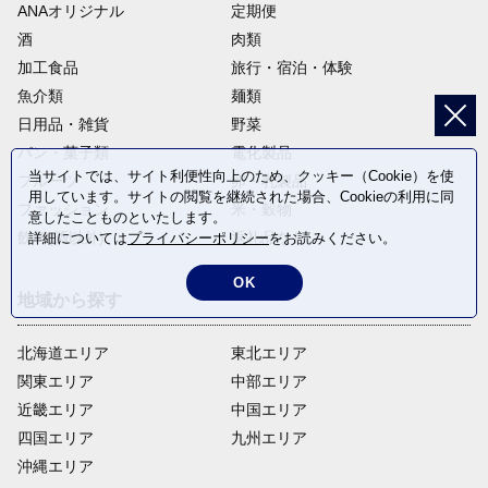
ANAオリジナル
定期便
酒
肉類
加工食品
旅行・宿泊・体験
魚介類
麺類
日用品・雑貨
野菜
パン・菓子類
電化製品
当サイトでは、サイト利便性向上のため、クッキー（Cookie）を使
フルーツ
卵・乳製品
用しています。サイトの閲覧を継続された場合、Cookieの利用に同
ファッション
米・穀物
意したことものといたします。
飲料(酒以外)
返礼品なし
詳細については
プライバシーポリシー
をお読みください。
OK
地域から探す
北海道エリア
東北エリア
関東エリア
中部エリア
近畿エリア
中国エリア
四国エリア
九州エリア
沖縄エリア