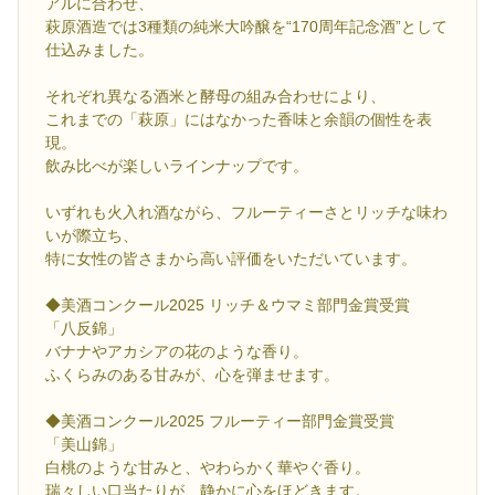
アルに合わせ、
萩原酒造では3種類の純米大吟醸を“170周年記念酒”として
仕込みました。
それぞれ異なる酒米と酵母の組み合わせにより、
これまでの「萩原」にはなかった香味と余韻の個性を表
現。
飲み比べが楽しいラインナップです。
いずれも火入れ酒ながら、フルーティーさとリッチな味わ
いが際立ち、
特に女性の皆さまから高い評価をいただいています。
◆美酒コンクール2025 リッチ＆ウマミ部門金賞受賞
「八反錦」
バナナやアカシアの花のような香り。
ふくらみのある甘みが、心を弾ませます。
◆美酒コンクール2025 フルーティー部門金賞受賞
「美山錦」
白桃のような甘みと、やわらかく華やぐ香り。
瑞々しい口当たりが、静かに心をほどきます。