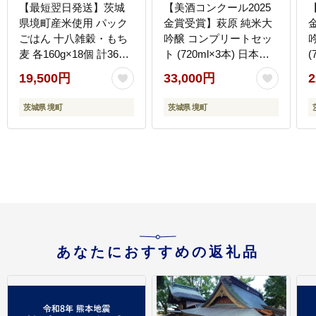
【最短翌日発送】茨城
【美酒コンクール2025
県境町産米使用 パック
金賞受賞】萩原 純米大
ごはん 十八雑穀・もち
吟醸 コンプリートセッ
麦 各160g×18個 計36個
ト (720ml×3本) 日本酒
(
2ケース パックライス
飲み比べ 美山錦 ひたち
八
19,500円
33,000円
2
ライスパック パックご
錦 八反錦 K2677
飯 レトルト K2674
茨城県 境町
茨城県 境町
あなたにおすすめの返礼品