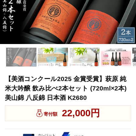
【美酒コンクール2025 金賞受賞】萩原 純
米大吟醸 飲み比べ2本セット (720ml×2本)
美山錦 八反錦 日本酒 K2680
22,000円
寄付額
クレジット