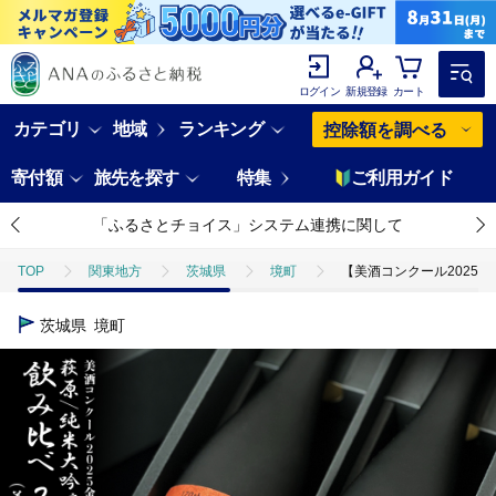
ログイン
新規登録
カート
カテゴリ
地域
ランキング
控除額を調べる
寄付額
旅先を探す
特集
ご利用ガイド
「ふるさとチョイス」システム連携に関して
TOP
関東地方
茨城県
境町
【美酒コンクール2025 金
茨城県
境町