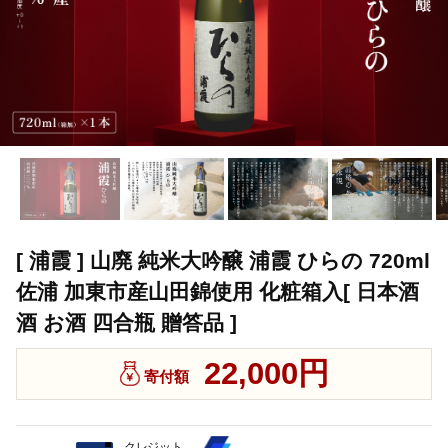
[ 浦霞 ] 山廃 純米大吟醸 浦霞 ひらの 720ml
佐浦 加東市産山田錦使用 化粧箱入[ 日本酒
酒 お酒 四合瓶 贈答品 ]
22,000円
寄付額
クレジット