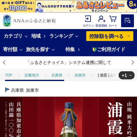
ログイン
新規登録
カート
カテゴリ
地域
ランキング
控除額を調べる
寄付額
旅先を探す
特集
ご利用ガイド
「ふるさとチョイス」システム連携に関して
+1
TOP
近畿地方
兵庫県
加東市
[ 浦霞 ] 山廃 純米大吟
TOP
酒
日本酒
[ 浦霞 ] 山廃 純米大吟醸 浦霞 ひらの 720m
兵庫県
加東市