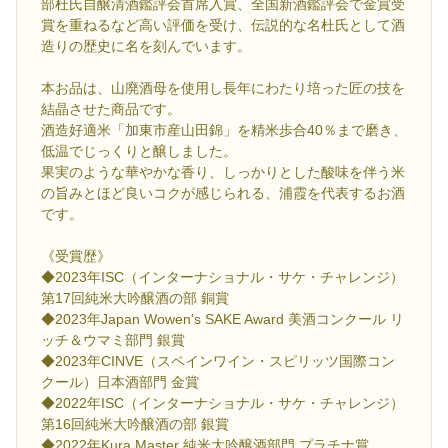
部杜氏自醸清酒鑑評会首席入賞、全国新酒鑑評会で金賞受
賞を重ねるなど高い評価を受け、伝説的な名杜氏として酒
造りの歴史に名を刻んでいます。
本お品は、山廃酒母を使用し長年にわたり培った匠の技を
結晶させた商品です。
酒造好適米「加東市産山田錦」を精米歩合40％まで磨き、
低温でじっくりと醸しました。
果実のような華やかな香り、しっかりとした酸味を伴う米
の旨みとほど良いコクが感じられる、浦霞を代表するお酒
です。
《受賞歴》
◆2023年ISC（インターナショナル・サケ・チャレンジ）
第17回純米大吟醸酒の部 銅賞
◆2023年Japan Wowen's SAKE Award 美酒コンクール リ
ッチ＆ウマミ部門 銀賞
◆2023年CINVE（スペインワイン・スピリッツ国際コン
クール）日本酒部門 金賞
◆2022年ISC（インターナショナル・サケ・チャレンジ）
第16回純米大吟醸酒の部 銀賞
◆2022年Kura Master 純米大吟醸酒部門 プラチナ賞