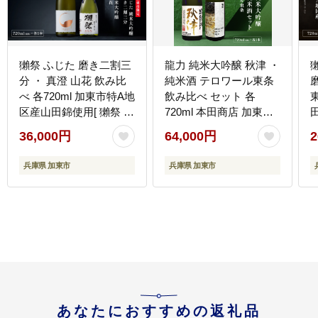
獺祭 ふじた 磨き二割三
龍力 純米大吟醸 秋津 ・
分 ・ 真澄 山花 飲み比
純米酒 テロワール東条
磨
べ 各720ml 加東市特A地
飲み比べ セット 各
区産山田錦使用[ 獺祭 宮
720ml 本田商店 加東市
坂醸造 日本酒 酒 お酒
特A地区 東条産山田錦
36,000円
64,000円
2
純米大吟醸 純米酒 四合
使用 [日本酒 酒 お酒 四
品
瓶 贈答用 ]
合瓶 贈答品 辛口 ]
兵庫県 加東市
兵庫県 加東市
あなたにおすすめの返礼品