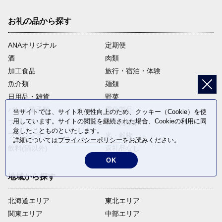
お礼の品から探す
ANAオリジナル
定期便
酒
肉類
加工食品
旅行・宿泊・体験
魚介類
麺類
日用品・雑貨
野菜
パン・菓子類
電化製品
当サイトでは、サイト利便性向上のため、クッキー（Cookie）を使
用しています。サイトの閲覧を継続された場合、Cookieの利用に同
フルーツ
卵・乳製品
意したことものといたします。
ファッション
米・穀物
詳細については
プライバシーポリシー
をお読みください。
飲料(酒以外)
返礼品なし
OK
地域から探す
北海道エリア
東北エリア
関東エリア
中部エリア