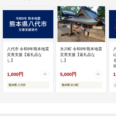
八代市 令和8年熊本地震
氷川町 令和8年熊本地震
災害支援【返礼品な
災害支援【返礼品な
し】
し】
1,000円
5,000円
1
熊本県 八代市
熊本県 氷川町