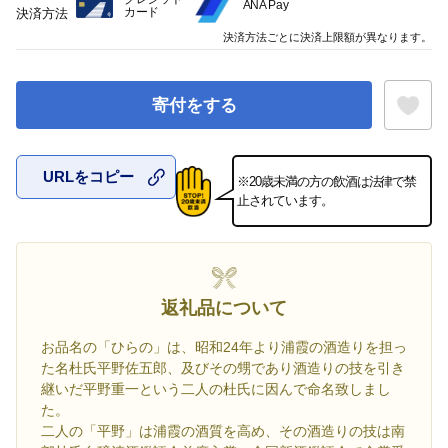
ANA Pay
カード
決済方法
決済方法ごとに決済上限額が異なります。
寄付をする
URLをコピー
※20歳未満の方の飲酒は法律で禁
お気に入
止されています。
返礼品について
お品名の「ひらの」は、昭和24年より浦霞の酒造りを担っ
た名杜氏平野佐五郎、及びその甥であり酒造りの技を引き
継いだ平野重一という二人の杜氏に因んで命名致しまし
た。
二人の「平野」は浦霞の酒質を高め、その酒造りの技は南