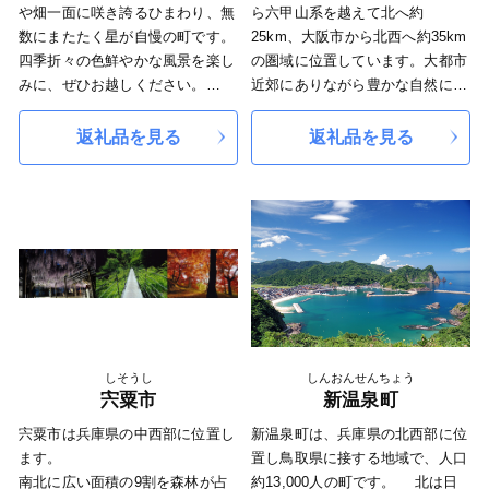
や畑一面に咲き誇るひまわり、無
ら六甲山系を越えて北へ約
数にまたたく星が自慢の町です。
25km、大阪市から北西へ約35km
四季折々の色鮮やかな風景を楽し
の圏域に位置しています。大都市
みに、ぜひお越しください。
近郊にありながら豊かな自然に恵
そして、もう一つの自慢がこの美
まれ、市内には美しい街並みのニ
しい風土で育まれた農産物や特産
ュータウン、里山や田園景観など
返礼品を見る
返礼品を見る
品の数々とそれらを作る人々の想
日本の原風景が残る農村地域、そ
いです。
してかつての城下町の歴史を感じ
誇りと愛情を込めて作られた自慢
る市街地など、個性あふれるたく
の品をお届けします。
さんの魅力があるまちです。
ふるさと佐用町のまちづくりを応
援くださいますようお願いしま
す。
しそうし
しんおんせんちょう
宍粟市
新温泉町
宍粟市は兵庫県の中西部に位置し
新温泉町は、兵庫県の北西部に位
ます。
置し鳥取県に接する地域で、人口
南北に広い面積の9割を森林が占
約13,000人の町です。 北は日