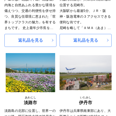
頂いた寄附金は、市の貴重な財源
内海と自然あふれる豊かな環境を
位置する尼崎市。
として「やさしいまち明石」の推
備えつつ、交通の利便性を併せ持
大阪駅から最速5分、ＪＲ・阪
進に活用させていただきます。
つ、良質な住環境に恵まれた「世
神・阪急電車の３アクセスできる
今後とも兵庫県明石市への応援を
界トップクラスの魅力」を有する
便利な街です。
よろしくお願いいたします。
まちです。 史上最年少市長をリ
尼崎を略して「ＡＭＡ（あま）」
■ふるさと納税の対象となる地方
ーダーに「何歳になっても生き生
と愛着をこめて言う人も。
団体の指定について
きと活躍できる芦屋」「圧倒的に
■蘇る、尼崎城
返礼品を見る
返礼品を見る
明石市はふるさと納税の対象団体
子育てしやすい芦屋」「最高の学
1618年に戸田氏鉄によって、
として、総務大臣から指定を受け
びができる芦屋」を目指して取り
三重の堀、四層の天守を持つ尼崎
ております。
組んでいます。 「さすが芦屋」
城が築かれました。
寄附をいただいた場合は、税制上
と思っていただける素敵な返礼品
敷地は甲子園球場の約3.5倍もの
の特例控除を受けることができま
がそろっています。魅力あふれる
大きさがあったようです。
す。
まち芦屋の応援をよろしくお願い
明治の廃城令により、今はその姿
指定対象期間は、令和７年１０月
します。
を見ることはできなくなりました
１日から令和８年９月３０日まで
が、当時の尼崎城西三の丸エリア
となります。
にあたる尼崎城址公園内に本丸の
一部である天守が整備されること
あわじし
いたみし
となり、平成31年3月、400年の
淡路市
伊丹市
時を越えてついに尼崎城が蘇りま
淡路島の北部に位置し、世界一の
伊丹市は兵庫県南東部にあり、大
した。