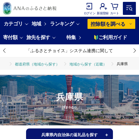
ログイン
新規登録
カート
カテゴリ
地域
ランキング
控除額を調べる
寄付額
旅先を探す
特集
ご利用ガイド
「ふるさとチョイス」システム連携に関して
兵庫県
都道府県（地域から探す）
地域から探す（近畿）
兵庫県
Hyogo
兵庫県内自治体の返礼品を探す