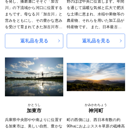
を発し、播磨灘にそそぐ「加古
野のほぼ中央に位置します。年間
川」の下流域から河口に位置する
を通じて温暖な気候と広大で肥沃
まちです。母なる川「加古川」と
な土壌に恵まれ、水稲や果物等の
営みをともにし、その豊かな恵み
農産物、それらを用いた加工品が
を受けて育まれてきた加古川市
特産物です。 また、日本最古の
は、古来より受け継がれてきた自
地誌「播磨国風土記」にも 登場
然・歴史・文化を大切にしなが
する自然と歴史が融合したまちで
返礼品を見る
返礼品を見る
ら、都市的な利便性も兼ね備えた
赤穂義士のゆかりの地でもありま
まちの実現に取り組んでいます。
す。 市内には古法華自然公園や
また、「ウェルネス都市宣言」を
フラワーセンター、五百羅漢、玉
行い、市民がいきいきと毎日をす
丘古墳群などの観光名所が多数あ
ごすことのできるウェルネスライ
り、田園地帯の中を北条鉄道も走
フを積極的に支援し、次代を担う
っています。 さらに、11月～5月
子どもたちに、夢と希望に満ちた
には全国から多くの気球チームが
「ふるさと加古川」を創造すると
訪れ、市内上空に気球を眺めるこ
ともに、活力と魅力にあふれ、笑
とができます。
顔で暮らせるまちづくりを推進し
かとうし
かみかわちょう
ています。
加東市
神河町
兵庫県中央部やや南よりに位置す
町の西側には、西日本有数の約
る加東市は、美しい自然、豊かな
90haにおよぶススキ草原の砥峰高