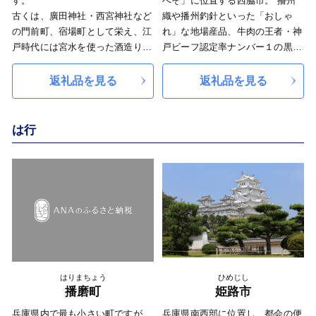
す。
へそ」に位置する西脇市。 播州
古くは、廣田神社・西宮神社など
織や播州釣針といった「おしゃ
の門前町、宿場町として栄え、江
れ」な地場産品、牛肉の王者・神
戸時代には宮水を使った酒造りが
戸ビーフ認定率ナンバー１の黒田
盛んになり、明治末期からは住宅
庄和牛、酒米・山田錦など「おい
開発が進むとともに、阪神間モダ
しい」絶品のふるさとです。 特
返礼品を見る
返礼品を見る
ニズム芸術文化の中心地となりま
色ある産業を生み出し、自然豊か
した。
なまちならではの「おもしろい」
また、昭和38年には「文教住宅都
特産品もあるので、ぜひご覧いた
は行
市宣言」を行い、その誇り高い都
だき、西脇市を知ってみてくださ
市目標を基調としたまちづくりを
い！
進めてきました。
山・川・海の自然に恵まれた環
境、交通の至便さ、美しく閑静な
街なみ、上質な文化風土、多くの
大学・短期大学を有する恵まれた
教育環境は、わがまちの誇るべき
財産です。近年では、県立芸術文
はりまちょう
ひめじし
化センターや有名な洋菓子店など
播磨町
姫路市
も、街のあたらしい魅力となって
おり、このような多彩な魅力は、
兵庫県内で最も小さい町ですが、
兵庫県南西部に位置し、都会の便