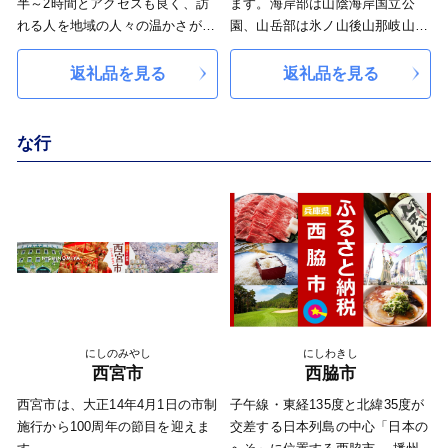
半～2時間とアクセスも良く、訪
ます。海岸部は山陰海岸国立公
れる人を地域の人々の温かさがや
園、山岳部は氷ノ山後山那岐山国
さしく迎えてくれます。
定公園に指定され、多彩な四季を
昼夜の寒暖差が大きく、秋から冬
織りなす自然環境に恵まれていま
返礼品を見る
返礼品を見る
にかけて山々を包む幻想的な「丹
す。2005年9月には、国指定の特
波霧」が発生するこの気候は、黒
別天然記念物・コウノトリが自然
大豆や栗などの丹波ブランドの農
放鳥され、人里で野生復帰を目指
な行
産物を育てる恵みの環境でもあり
す世界的にも例がない壮大な取組
ます。豊かな自然と気候に育まれ
みが始まりました。小さな世界都
た味覚は、多くの人に愛されてい
市‐Local＆Global City‐」をコンセ
ます。
プトに掲げ、「人口規模は小さく
また、瀬戸内海と日本海を分ける
ても、ローカルであること、地域
本州一低い中央分水界「水分れ」
固有であることを通じて世界の
や、植物食恐竜「丹波竜（タンバ
人々から尊敬され、尊重されるま
ティタニス・アミキティアエ）」
ち」を目指しています。
の化石が発見された地としても知
にしのみやし
にしわきし
られ、自然とロマンにあふれるま
西宮市
西脇市
ちです。人のぬくもりと豊かな恵
みが息づく丹波市を、ぜひ応援し
西宮市は、大正14年4月1日の市制
子午線・東経135度と北緯35度が
てください。
施行から100周年の節目を迎えま
交差する日本列島の中心「日本の