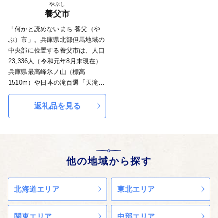
やぶし
養父市
「何かと読めないまち 養父（や
ぶ）市」。兵庫県北部但馬地域の
中央部に位置する養父市は、人口
23,336人（令和元年8月末現在）
兵庫県最高峰氷ノ山（標高
1510m）や日本の滝百選「天滝」
に代表される自然豊かなまちで
す。 2014年には国家戦略特区
返礼品を見る
（中山間農業改革特区）に指定さ
れ、中山間地域の農業振興に取り
組んでいます。また、特区の規制
緩和を活かして、衰退する地域に
歯止めをかけるため、様々な取り
他の地域から探す
組みを展開しています。
北海道エリア
東北エリア
関東エリア
中部エリア