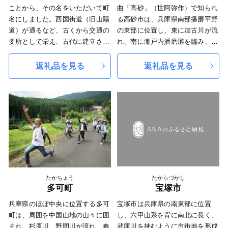
ことから、その名をいただいて町
曲「高砂」（世阿弥作）で知られ
や伝統が新たな世代に受け継が
名にしました。西国街道（旧山陽
る高砂市は、兵庫県南部播磨平野
れ、今のかたちとなって発展し続
道）が通るなど、古くから交通の
の東部に位置し、東に加古川が流
けています。
要所として栄え、古代に建立され
れ、南に瀬戸内播磨灘を臨み、古
宍粟市の４町それぞれについて特
たといわれる斑鳩寺をはじめ多く
くから白砂青松の風光明媚な泊と
色ある文化もお伝えしたいところ
の史跡が存在し、歴史と文化の香
して栄えてきました。
返礼品を見る
返礼品を見る
ですが、たくさんある魅力を伝え
り漂うまちです。
西部の日笠山や中央部の竜山など
きることは難しく、
の丘陵地には多くの遺跡が発見さ
ふるさと納税返礼品をとおして、
れており、原始・古代の人々の暮
より具体的に宍粟の魅力を感じて
らしぶりをしのぶことができま
いただけると嬉しく思います。
す。
また、高砂は古くから景勝の地で
あったため、多くの歌人たちにも
愛され、「稲日野も行き過ぎがて
に思へれば 心恋しき可古の島見
ゆ（柿本人麿）」をはじめ、多く
たかちょう
たからづかし
の和歌が詠まれ万葉集などの数々
多可町
宝塚市
の歌集を賑わせています。
兵庫県のほぼ中央に位置する多可
宝塚市は兵庫県の南東部に位置
近世になって高砂が発展したの
町は、周囲を中国山地の山々に囲
し、六甲山系を背に南北に長く、
は、姫路城主池田輝政公が慶長6
まれ、杉原川、野間川が流れ、春
武庫川を挟むように市街地を形成