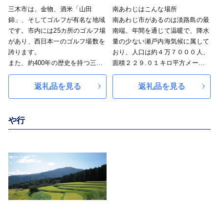
三木市は、金物、酒米「山田
南あわじはこんな場所
錦」、そしてゴルフが有名な地域
南あわじ市があるのは淡路島の最
です。市内には25カ所のゴルフ場
南端。年間を通じて温暖で、降水
があり、西日本一のゴルフ場数を
量の少ない瀬戸内海気候に属して
誇ります。
おり、人口は約４万７０００人、
また、約400年の歴史を持つ三木
面積２２９.０１キロ平方メート
金物は、伝統的な鍛冶技術と現代
ルと、淡路島の中でも人口、面積
の技術が融合した製品が特徴で、
とも最大の市。「島」といって
返礼品を見る
返礼品を見る
世界中で愛用されています。
も、島の両端は橋とつながってい
さらに、三木市はその地形や地質
ます。
から日本一の酒米「山田錦」の生
神戸や大阪、四国からもアクセス
や行
産地としても知られ、たくさんの
しやすく、高速バスだと、京阪神
日本酒の原料となっています。
から約２時間。徳島方面から約１
時間です。
そんな南あわじ市は多彩な農畜水
産物の産地として、その生産とＰ
Ｒに力を入れています。