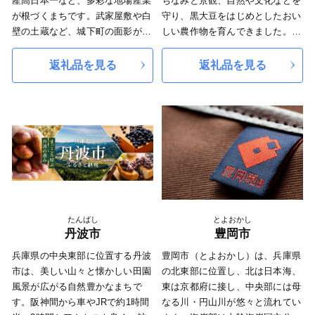
産高日本一など、多彩な地場産業
ちなみと景観、自然や文化などを
の性格も有しています。
陀村・米田町を合併、翌年北浜村
が根づくまちです。武家屋敷や白
守り、黒大豆をはじめとしたおい
を併せ現在の高砂市になり、一層
壁の土蔵など、城下町の面影が今
しい農作物を育んできました。
の発展を目指しています。
も残り、国の重要伝統的建造物群
さらに、あなたのふるさととし
市内には、高砂神社・生石神社・
保存地区の指定を受けている龍野
て、全国に発信します。 そん
返礼品を見る
返礼品を見る
鹿嶋神社・曽根天満宮・十輪寺な
地区は、歴史的な町並みと昭和レ
なふるさとを応援していただける
どの社寺や石の宝殿などの史跡も
トロな雰囲気から、「播磨の小京
皆さまの温かい「想い」を、「ふ
多く、市内各神社の秋祭りなどの
都」と呼ばれています。 歴史的
るさと日本一」と誇れる丹波篠山
行事には多くの人々が訪れる観光
な風情や全国に誇れる産業を守り
のまちづくりに活かしていきま
地にもなっており、東播磨地域の
続け、子どもたちの笑顔が輝くま
す。自然と共生し、教育・文化を
中核都市として、前進していま
ちづくりに取り組んでおります。
発展させ、魅力あるふるさとづく
す。
何卒、ご支援のほどよろしくお願
りを進めるために「丹波篠山ふる
いします。
さと応援寄付金」へのご協力をお
願いいたします。
たんばし
とよおかし
丹波市
豊岡市
兵庫県の中央東部に位置する丹波
豊岡市（とよおかし）は、兵庫県
市は、美しい山々と懐かしい田園
の北東部に位置し、北は日本海、
風景が広がる自然豊かなまちで
東は京都府に接し、中央部には母
す。阪神間から車やJRで約1時間
なる川・円山川が悠々と流れてい