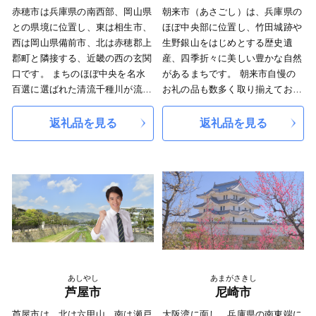
また、冬にはノリの養殖が盛んに
赤穂市は兵庫県の南西部、岡山県
朝来市（あさごし）は、兵庫県の
行われていて、全国2位の生産量
との県境に位置し、東は相生市、
ほぼ中央部に位置し、竹田城跡や
を誇ります。 他にもスイートコ
西は岡山県備前市、北は赤穂郡上
生野銀山をはじめとする歴史遺
ーンや清水イチゴなどの農産物
郡町と隣接する、近畿の西の玄関
産、四季折々に美しい豊かな自然
や、「西灘」と呼ばれる水のきれ
口です。 まちのほぼ中央を名水
があるまちです。 朝来市自慢の
いな明石市西部で造られる日本酒
百選に選ばれた清流千種川が流
お礼の品も数多く取り揃えており
なども有名です。
れ、北には緑豊かな山々が連な
ます。 但馬牛、朝来市のブラ
さらに明石市には世界的にも有名
り、南は海岸線が瀬戸内海国立公
ンド岩津ねぎ、安心・安全で美味
返礼品を見る
返礼品を見る
な企業の工場などが多くあり、兵
園の一角を占めているなど、風光
しいお米、創業90年の蔵元が丹精
庫県の中では明石市が4番目にも
明媚な自然を有しています。
込めて造った醤油、地元のおばあ
のづくりに関わる人や出荷額が多
「忠臣蔵のふるさと」としても全
ちゃんの手作り黒大豆入り味噌、
いまちとなっています。
国的に有名で、市内には赤穂城跡
自営牧場のジャージー牛から搾っ
こうした魅力を全国の方々により
や赤穂義士ゆかりの史跡が数多く
たジャージーミルクと、カマンベ
知ってもらえるように、ふるさと
残っています。また、「日本第一
ールチーズが入ったの手作りチー
納税の返礼品として、本市の農水
の塩を産したまち」として赤穂の
ズケーキ。
産物や加工品など様々な特産品を
塩は日本遺産にも認定されていま
ご用意いたしました。
す。 赤穂市は、温暖な気候・風
その他にもお食事券や、様々な体
土の中、豊かな自然と貴重な歴史
あしやし
あまがさきし
験メニュー、本市に工場がある有
が調和しているまちです。
芦屋市
尼崎市
名企業の商品など「明石ならで
は」の特典もご用意しています。
芦屋市は、北は六甲山、南は瀬戸
大阪湾に面し、兵庫県の南東端に