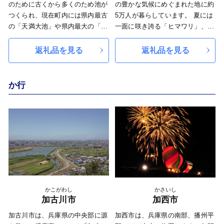
のために古くから多くのため池が
の豊かな気候にめぐまれた地に約
つくられ、現在町内には県内最古
5万人が暮らしています。 夏には
の「天満大池」や県内最大の「加
一面に咲き誇る「ヒマワリ」、日
古大池」など88のため池が点在し
本を代表するそろばんなどの伝統
ています。これらのため池や水
的工芸品、肥よくな大地が育てた
返礼品を見る
返礼品を見る
路、水田等によって構成された特
新鮮な農産物など、小野市には皆
有の景観は、文化庁から「稲美町
さまにお伝えしたい魅力がたっぷ
のため池群」として文化的景観調
りと詰まっています。 そんな小
か行
査における重要地域180か所の1つ
野市の魅力をふるさと納税を通じ
に選ばれています。
て知っていただき、小野市の豊か
さ人の優しさに触れていただけれ
ば幸いです。
かこがわし
かさいし
加古川市
加西市
加古川市は、兵庫県の中央部に源
加西市は、兵庫県の南部、播州平