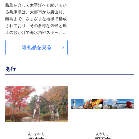
路島を介して太平洋へと続いてい
る兵庫県は、大都市から農山村、
離島まで、さまざまな地域で構成
されており、その多様な気候と風
土のおかげで海水浴やスキー、温
泉などの多彩なレジャーが楽しめ
ることから「日本の縮図」といわ
返礼品を見る
れています。 歴史や風土、産業
などが異なる摂津、播磨、但馬、
丹波、淡路という個性豊かな5つ
あ行
の地域から成る兵庫県。皆様から
の応援をお待ちしております。
あいおいし
あかしし