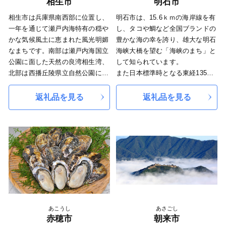
相生市
明石市
相生市は兵庫県南西部に位置し、
明石市は、15.6ｋｍの海岸線を有
一年を通じて瀬戸内海特有の穏や
し、タコや鯛など全国ブランドの
かな気候風土に恵まれた風光明媚
豊かな海の幸を誇り、雄大な明石
なまちです。南部は瀬戸内海国立
海峡大橋を望む「海峡のまち」と
公園に面した天然の良湾相生湾、
して知られています。
北部は西播丘陵県立自然公園に抱
また日本標準時となる東経135度
えられた緑豊かな田園風景を擁し
子午線が通る「時のまち」、万葉
ており、豊かな自然を活かした
の歌人、柿本人麻呂が残した歌や
返礼品を見る
返礼品を見る
「万葉の岬」や「羅漢の里」、道
源氏物語にも登場する「歴史のま
の駅・海の駅「あいおい白龍城」
ち」としても知られています。
といった交流施設が多数ありま
明石市には、全国に誇るたくさん
す。 ぜひ一度、相生市へお越し
の「たからもの」があります。
下さい！
季節ごとに色々な魚がとれます
が、なかでもタイとタコは全国で
も特に有名です。海水の流れが速
い明石海峡で育つ魚はよく運動
し、エビやカニなどのおいしいエ
サをたくさん食べて育つので、と
あこうし
あさごし
てもおいしいと言われています。
赤穂市
朝来市