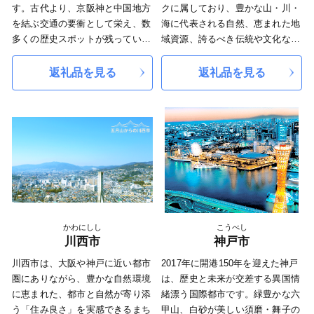
す。古代より、京阪神と中国地方
クに属しており、豊かな山・川・
を結ぶ交通の要衝として栄え、数
海に代表される自然、恵まれた地
多くの歴史スポットが残っていま
域資源、誇るべき伝統や文化など
す。ウォーキングに最適な300ｍ
の地域資源を活用した、誰もが
級の山が多く、町全体で四季折々
「住み続けたいまち」「住んでみ
返礼品を見る
返礼品を見る
の自然を楽しむことができます。
たいまち」と思えるまちづくりを
中でも「白旗城（しらはたじょ
目指しております。 また、関西
う）」は南北朝時代の播磨の武
では唯一、香住漁港だけで水揚げ
将・赤松円心により築城された山
される「香住ガニ（紅ズワイガ
城で、足利尊氏を追う新田義貞率
ニ）」、冬の味覚の王様「松葉ガ
いる6万の軍勢をわずか2千の兵で
ニ」や、全国のブランド牛の素牛
50日余り防ぎ止めた難攻不落の名
である銘牛「但馬牛」など、四季
城です。上郡町では、地元赤松自
を通してＡ級食材を楽しめること
治会と県と協働で「落ちない城・
も香美町の魅力ひとつです。
白旗城」PRプロジェクトを展開
かわにしし
こうべし
しています。
川西市
神戸市
川西市は、大阪や神戸に近い都市
2017年に開港150年を迎えた神戸
圏にありながら、豊かな自然環境
は、歴史と未来が交差する異国情
に恵まれた、都市と自然が寄り添
緒漂う国際都市です。緑豊かな六
う「住み良さ」を実感できるまち
甲山、白砂が美しい須磨・舞子の