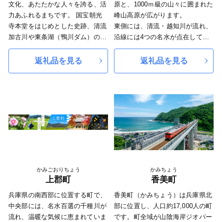
文化、あたたかな人々を誇る、活
原と、1000ｍ級の山々に囲まれた
力あふれるまちです。 国宝朝光
峰山高原が広がります。
寺本堂をはじめとした史跡、清流
東側には、清流・越知川が流れ、
加古川や東条湖（鴨川ダム）の景
沿線には4つの名水が点在してい
観は、訪れる人々を癒し、魅了し
ます。
ます。 また、酒米の王者「山田
田畑や山ではカエルや虫の鳴き声
返礼品を見る
返礼品を見る
錦」や全国9割のシェアを誇る釣
が響き、川ではホタルが飛び交
り針、鯉のぼり、ひな人形などの
い、空には満点の星空が広がる自
多彩な特産品には、伝統の技が受
然豊かな町です。
け継がれています。
かみごおりちょう
かみちょう
上郡町
香美町
兵庫県の南西部に位置する町で、
香美町（かみちょう）は兵庫県北
中央部には、名水百選の千種川が
部に位置し、人口約17,000人の町
流れ、温暖な気候に恵まれていま
です。町全域が山陰海岸ジオパー