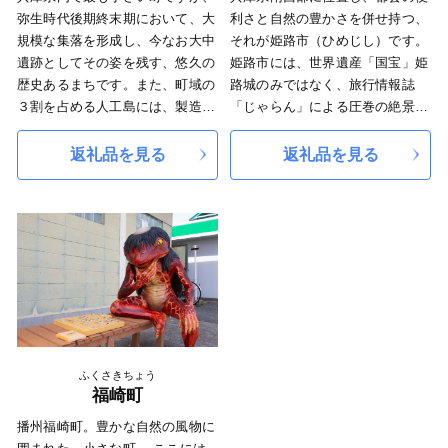
市内外から「関西で住みたいま
弥生時代後期終末期において、大
利さと自然の豊かさを併せ持つ、
ち」として高く評価されていま
規模な集落を形成し、今なお大中
それが姫路市（ひめじし）です。
す。
遺跡としてその姿を残す、悠久の
姫路市には、世界遺産「国宝」姫
歴史あるまちです。また、町域の
路城のみではなく、旅行情報誌
３割を占める人工島には、製造業
「じゃらん」による圧巻の絶景紅
を中心とした産業が栄え、コンパ
葉ランキング2022において１位を
クトでバランスのとれた街として
獲得した池泉回遊式の日本庭園で
返礼品を見る
返礼品を見る
発展してきました。
ある『姫路城西御屋敷跡庭園 好
播磨町では、将来の発展を見据
古園』や映画「ラストサムライ」
えて、誰もが住みやすく、誰から
のロケ地となった西の比叡山と称
も選んでもらえるまちにするた
される『書寫山圓教寺』など魅力
め、住民の皆様、企業の方々、議
ある観光地が多くございます。ぜ
会、行政が一体となった「ONE
ひ皆さま一度姫路の地へ足を運ん
TEAM（ワンチーム）はりま」の
でいただき、姫路の空気感を味わ
まちづくりに取り組んでいます。
ってみませんか？
この小さな町からの挑戦に、皆さ
まの応援よろしくお願いします。
ふくさきちょう
福崎町
播州福崎町。豊かな自然の風物に