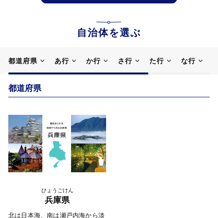
自治体を選ぶ
都道府県
あ行
か行
さ行
た行
な行
都道府県
ひょうごけん
兵庫県
北は日本海、南は瀬戸内海から淡