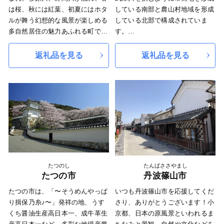
年（1601年）に加古川の流れを高
は桜、秋には紅葉、初夏にはホタ
している南部と農山村地域を形成
砂に導いて加古川舟運の河口港を
ルが舞う幻想的な風景が楽しめる
している北部で構成されていま
開き、その後、本田忠政公によっ
多自然居住の魅力あふれる町で
す。
て本格的な町づくりが進められ、
す。 多可町の歴史は古く奈良時
加古川流域の物資の集散地になっ
代に編まれた「播磨風土記」も記
南部地域は、北摂連山及び六甲山
返礼品を見る
返礼品を見る
てからのことです。この時代には
載されており、その風土記に登場
系の緑に囲まれ、その中央部には
付近の村々では米作りのほか製塩
する大人（おおひと）伝説から生
武庫川が流れています。北部地域
業や綿業、採石業などの地場産業
まれた「あまんじゃこ（天邪
は、周辺各地の開発が進む中で、
が発達し、商品流通も盛んに行わ
鬼）」をモチーフとした「たか
今なお田園的風景を残していま
れました。
坊」が町のＰＲをしています。
す。このような立地条件、自然環
近現代になると大阪や神戸などの
境に加え、大都市への交通の利便
大都市に近いことや豊富な用水が
性も高く、阪神間近郊の良好な住
あること、埋め立てしやすい遠浅
宅都市として発展してきました。
の海岸などが企業の立地条件とな
って、機械・製紙・化学・食品・
また、古くから歌劇・温泉のまち
たつのし
たんばささやまし
電力などの大工場が進出し、播磨
として知られていますが、日本有
たつの市
丹波篠山市
臨海工業地帯の中核となりまし
数の植木産地であり、中山寺・清
た。
たつの市は、「〜そうめんやっぱ
いつも丹波篠山市を応援してくだ
荒神などの神社仏閣、畿内文化の
昭和29年には高砂町・荒井村・伊
り揖保乃糸♪〜」発祥の地、うす
さり、ありがとうございます！小
幾多の遺跡にも恵まれ、園芸・観
保村・曽根町が合併して高砂市が
くち醤油生産高日本一、成牛革生
京都、日本の原風景といわれるま
光・レクリエーション都市として
誕生し、その後昭和31年には阿弥