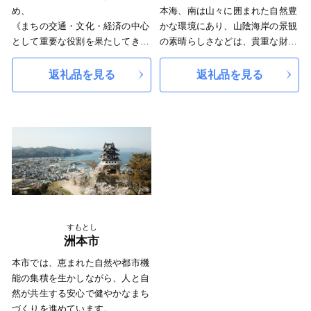
め、
本海、南は山々に囲まれた自然豊
《まちの交通・文化・経済の中心
かな環境にあり、山陰海岸の景観
として重要な役割を果たしてき
の素晴らしさなどは、貴重な財産
た 山崎町》
であり、これらを後世に継承して
《特に古くから歴史・文化遺産を
いくことが大切なことと考えてい
返礼品を見る
返礼品を見る
数多く有する 一宮町》
ます。 また、全国屈指の但馬
《平安時代には京都石清水八幡宮
牛、松葉ガニ、ホタルイカといっ
の荘園として組み入れられた 波
た地元資源を活かしたまちづくり
賀町》
を行っています。 さらに、
《冬には市内でも特に積雪が多
「人づくりは、まちづくり」の理
く、和鉄の郷として繁栄してき
念のもと、特に次世代を担う子ど
た 千種町》
も達の育成やお互いを認め合うこ
のそれぞれに独自の特色ある４町
とのできるこころ豊かな人づくり
からなるまちです。
を目指しています。 新温泉町
【 「発酵のふるさと」 宍
に興味をお持ちの方々、趣旨に賛
すもとし
粟 】
同していただける方々のご支援を
洲本市
宍粟が「日本酒発祥の地」といわ
お待ちしています。
本市では、恵まれた自然や都市機
れるのは、現存する風土記の中で
能の集積を生かしながら、人と自
日本酒最古の記述がある「播磨国
然が共生する安心で健やかなまち
風土記」の一説によります。現在
づくりを進めています。