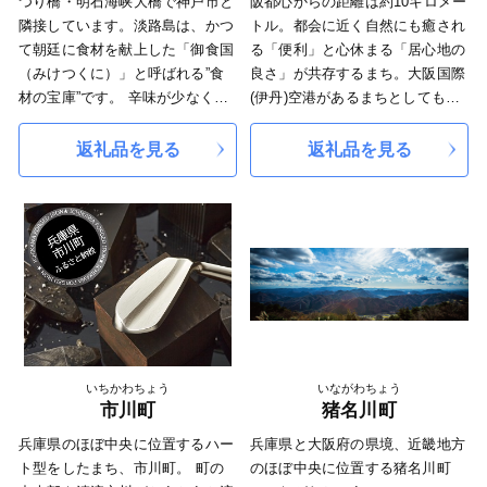
つり橋・明石海峡大橋で神戸市と
阪都心からの距離は約10キロメー
隣接しています。淡路島は、かつ
トル。都会に近く自然にも癒され
て朝廷に食材を献上した「御食国
る「便利」と心休まる「居心地の
（みけつくに）」と呼ばれる”食
良さ」が共存するまち。大阪国際
材の宝庫”です。 辛味が少なく甘
(伊丹)空港があるまちとしても知
いことで有名な淡路島のたまねぎ
られ、一日26路線370便が就航、
をはじめ、明石海峡が生み出す潮
全国の主要な空港に2時間以内に
返礼品を見る
返礼品を見る
の流れと餌の豊富さによって新鮮
行く事ができます。江戸時代には
で美味しい魚が揚がります。 そ
酒造業を基幹産業として発展し令
してなんと言っても、至高の逸品
和2年6月19日、『 「伊丹諸白」
「淡路ビーフ」。和牛の一大生産
と「灘の生一本」 下り酒が生ん
地として松阪牛や近江牛、神戸牛
だ銘醸地、伊丹と灘五郷 』 が
など多くの素牛を育てています。
文化庁の日本遺産に認定されまし
た。現在も400年の伝統と革新の
清酒(せいしゅ)が造られていま
す。
いちかわちょう
いながわちょう
市川町
猪名川町
兵庫県のほぼ中央に位置するハー
兵庫県と大阪府の県境、近畿地方
ト型をしたまち、市川町。 町の
のほぼ中央に位置する猪名川町