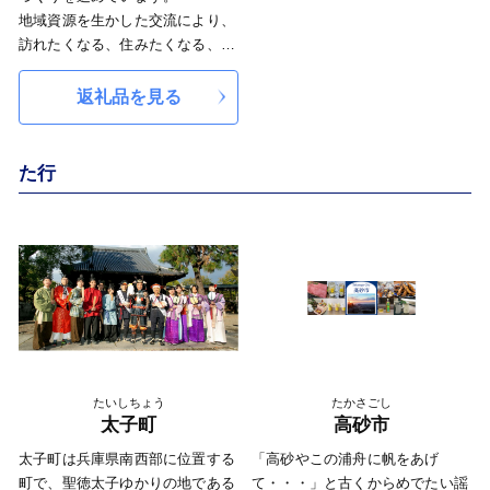
も、豊かな自然や清流に育まれ受
地域資源を生かした交流により、
け継がれる職人の技が宍粟の日本
訪れたくなる、住みたくなる、住
酒文化を発展させています。
み続けたいと思える魅力あふれる
【 森と生きるまちならではの
地域をめざすとともに、市民の一
返礼品を見る
「自然資源」 】
人ひとりが誇りと愛着を持てる
従来の人々のオアシスとして千年
「豊かな自然とやさしさあふれる
も前より引用されてきたといわれ
暮らし共創都市・洲本」の実現を
た行
る「千年水」など豊かな山々から
目指しています。
生みだされる名水は古くから宍粟
の発酵文化を支えてきました。山
の恵みである名水、澄んだ空気に
より育てられた米は日本酒のみな
らず、宍粟の豊かな食を支え、宍
粟独自の味を生み出しています。
【 「人」が守り伝える伝統と文
化 】
江戸時代後期から約１５０年間作
たいしちょう
たかさごし
られていた地酒「三笑」の復活
太子町
高砂市
や、伝統ある播州山崎藍染の復
太子町は兵庫県南西部に位置する
「高砂やこの浦舟に帆をあげ
活、また女性蔵人による日本酒バ
町で、聖徳太子ゆかりの地である
て・・・」と古くからめでたい謡
ーの開業など、宍粟に息づく文化