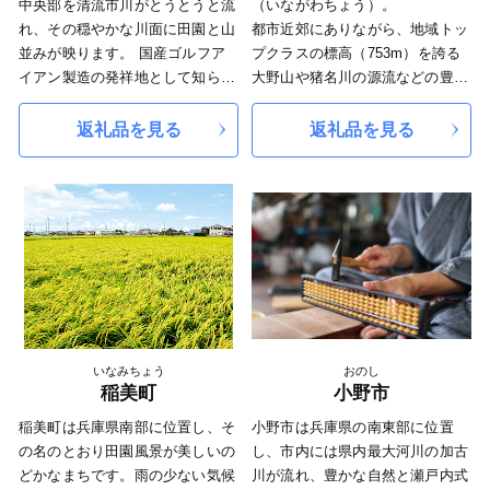
中央部を清流市川がとうとうと流
（いながわちょう）。
れ、その穏やかな川面に田園と山
都市近郊にありながら、地域トッ
並みが映ります。 国産ゴルフア
プクラスの標高（753m）を誇る
イアン製造の発祥地として知られ
大野山や猪名川の源流などの豊か
刀鍛冶の技術を受け継いだ職人た
な自然を、四季を通じて感じられ
ちによる軟鉄鍛造のアイアンづく
るまちです。
返礼品を見る
返礼品を見る
りが盛んです。 山に囲まれた豊
町域の8割を占める兵庫県立自然
かな自然、耳を澄ませば聞こえる
公園などを背景に、昭和40年代か
清流市川のせせらぎ。 魅力あふ
ら大規模な住宅地として開発が進
れる特産品と自然がいっぱいのま
み、鉄道の乗り入れやバス路線の
ちです。
整備、大規模商業施設のオープン
など、にぎわいと発展を続けてき
ました。
阪神都市圏にありながら、全町が
公園のような貴重な居住環境とな
っており、現在では約3万人が緑
いなみちょう
おのし
と暮らしていくことができる快適
稲美町
小野市
な住宅都市として親しまれていま
稲美町は兵庫県南部に位置し、そ
小野市は兵庫県の南東部に位置
す。
の名のとおり田園風景が美しいの
し、市内には県内最大河川の加古
どかなまちです。雨の少ない気候
川が流れ、豊かな自然と瀬戸内式