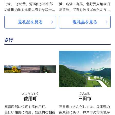
です。 その昔、源満仲が市中部
浜、名湯・有馬、北野異人館や旧
の多田の地を本拠に有力な武士団
居留地、宝石を散りばめたような
の基礎を築いたことから「清和源
夜景など、まち全体が人気の観光
氏発祥の地」としても知られてい
エリアになっています。また、世
返礼品を見る
返礼品を見る
ます。 川西市の特産品は桃やイ
界的な有名な神戸ビーフをはじ
チジク、栗などがあり、特産品の
め、洋菓子、灘五郷の日本酒な
中でもイチジクは歴史の古い品で
ど、食都・神戸としての顔も。常
さ行
す。 昭和初期に桝井光次郎氏が
にその魅力を発信し続けていま
アメリカからドーフィン種を持ち
す。
帰り、日本で初めて「桝井ドーフ
ィン」という品種の栽培に成功し
たことから「現代いちじく発祥の
地」といわれています。 寄付金
は、川西市のふるさとづくりのた
めに大切に活用させていただきま
す。
さようちょう
さんだし
佐用町
三田市
庫県西部に位置する佐用町。
三田市（さんだし）は、兵庫県の
美しい棚田に清流、幻想的な朝霧
南東部にあり、神戸市の市街地か