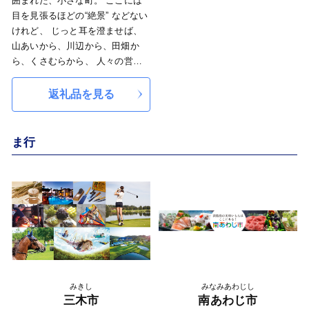
囲まれた、小さな町。 ここには
目を見張るほどの“絶景” などない
けれど、 じっと耳を澄ませば、
山あいから、川辺から、田畑か
ら、くさむらから、 人々の営み
の隙間から“人ならざるもの” の囁
きが聞こえてくる町。 風が語
返礼品を見る
り、水が語り、人が語る。ようこ
そ、万物が語りし福崎へ。
ま行
みきし
みなみあわじし
三木市
南あわじ市