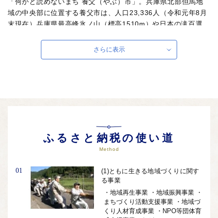
「何かと読めないまち 養父（やぶ）市」。兵庫県北部但馬地
域の中央部に位置する養父市は、人口23,336人（令和元年8月
末現在）兵庫県最高峰氷ノ山（標高1510m）や日本の滝百選
「天滝」に代表される自然豊かなまちです。?2014年には国家
戦略特区（中山間農業改革特区）に指定され、中山間地域の農
さらに表示
業振興に取り組んでいます。また、特区の規制緩和を活かし
て、衰退する地域に歯止めをかけるため、様々な取り組みを展
開しています。
自治体ホームページは
こちら
（外部サイト）
外部サイトへ遷移します。
個人情報の保護は遷移先サイトの方針に従います。
ふるさと納税の使い道
Method
01
(1)ともに生きる地域づくりに関す
る事業
・地域再生事業 ・地域振興事業 ・
まちづくり活動支援事業 ・地域づ
くり人材育成事業 ・NPO等団体育