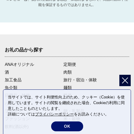
能を保証するものではありません。
お礼の品から探す
ANAオリジナル
定期便
酒
肉類
加工食品
旅行・宿泊・体験
魚介類
麺類
日用品・雑貨
野菜
当サイトでは、サイト利便性向上のため、クッキー（Cookie）を使
用しています。サイトの閲覧を継続された場合、Cookieの利用に同
パン・菓子類
電化製品
意したことものといたします。
フルーツ
卵・乳製品
詳細については
プライバシーポリシー
をお読みください。
ファッション
米・穀物
OK
飲料(酒以外)
返礼品なし