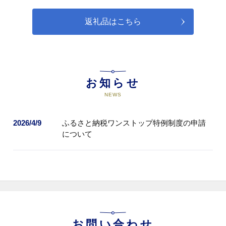
07
(7)その他元気な養父づくりに資す
返礼品はこちら
る事業
「元気と勇気」「安全と安心」
「自立と協働」の養父市のまちづ
くり理念に基づき、元気な養父づ
くりに資する事業に充てさせて頂
きます。
お知らせ
NEWS
2026/4/9
ふるさと納税ワンストップ特例制度の申請
について
お問い合わせ