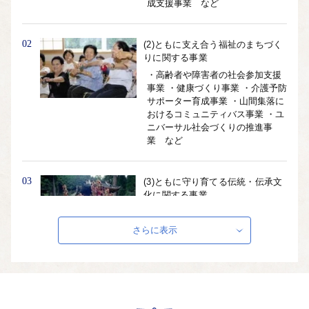
成支援事業 など
02
(2)ともに支え合う福祉のまちづく
りに関する事業
・高齢者や障害者の社会参加支援
事業 ・健康づくり事業 ・介護予防
サポーター育成事業 ・山間集落に
おけるコミュニティバス事業 ・ユ
ニバーサル社会づくりの推進事
業 など
03
(3)ともに守り育てる伝統・伝承文
化に関する事業
・指定文化財等の保護事業 ・伝承
芸能、伝統行事等の保護育成事
さらに表示
業 など
04
(4)ともに創造する芸術文化に関す
る事業