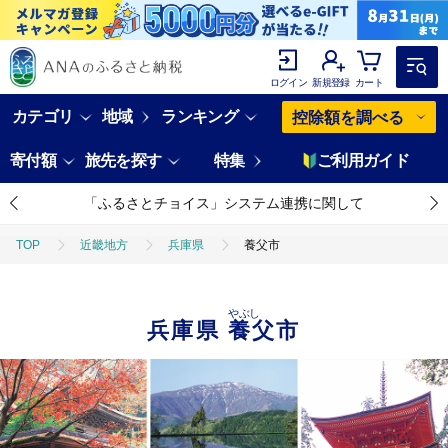
ログイン
新規登録
カート
カテゴリ
地域
ランキング
控除額を調べる
寄付額
旅先を探す
特集
ご利用ガイド
「ふるさとチョイス」システム連携に関して
TOP
近畿地方
兵庫県
養父市
やぶし
兵庫県
養父市