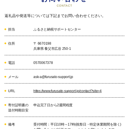
CONTACT
返礼品や発送等については下記までお問い合わせください。
担当
ふるさと納税サポートセンター
住所
〒 6670198
兵庫県 養父市広谷 250-1
電話
0570067378
メール
ask-a@furusato-support.jp
URL
https://www.furusato-support.jp/contact?site=4
寄付証明書の
申込完了日から2週間程度
送付時期目安
備考
受付時間：平日10時～17時(祝祭日・特定休業期間を除く)