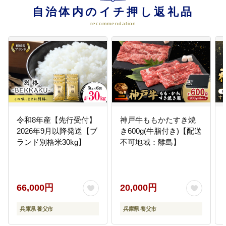
・ビバホールチェロコンクール開
自治体内のイチ押し返礼品
催 ・木彫フォークアートおおや開
催 など
recommendation
05
(5)ともに育む子育て支援に関する
事業
・地域子育て支援センター事業 ・
まちの子育て広場事業 ・放課後児
童健全育成事業 ・障害児福祉サー
ビス事業 ・多様な保育サービスの
提供事業 など
令和8年産【先行受付】
神戸牛ももかたすき焼
2026年9月以降発送【ブ
き600g(牛脂付き)【配送
06
(6)ともに守る自然保護及び森林保
ランド別格米30kg】
不可地域：離島】
全に関する事業
・氷ノ山・鉢伏山・妙見山環境美
化活動事業 ・日本南西限に自生す
るミズバショウの保全事業 ・森林
66,000円
20,000円
資源の維持、保全及び整備に関す
る事業 ・有害鳥獣対策及びヤマビ
兵庫県 養父市
兵庫県 養父市
ル対策事業 など