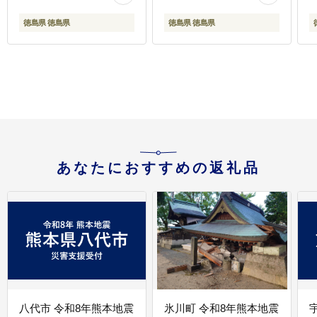
いも焼酎 焼き芋 おつま
り物 贈答 お中元 お歳暮
み 父の日 徳島 石井町
国産 松浦酒造場 鳴門 徳
徳島県 徳島県
徳島県 徳島県
島
あなたにおすすめの返礼品
八代市 令和8年熊本地震
氷川町 令和8年熊本地震