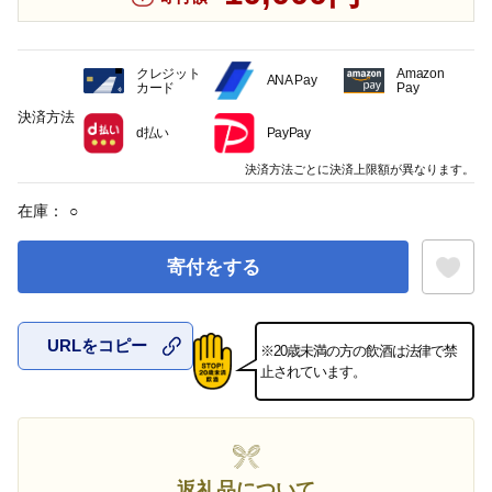
クレジット
Amazon
ANA Pay
カード
Pay
決済方法
d払い
PayPay
決済方法ごとに決済上限額が異なります。
在庫：
○
寄付をする
URLをコピー
※20歳未満の方の飲酒は法律で禁
お気に入
止されています。
返礼品について