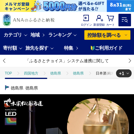
ログイン
新規登録
カート
カテゴリ
地域
ランキング
控除額を調べる
寄付額
旅先を探す
特集
ご利用ガイド
「ふるさとチョイス」システム連携に関して
+1
TOP
四国地方
徳島県
徳島県
日本酒 純米 吟醸 鳴門鯛
TOP
酒
日本酒
日本酒 純米 吟醸 鳴門鯛 LED 720ml 受
徳島県
徳島県