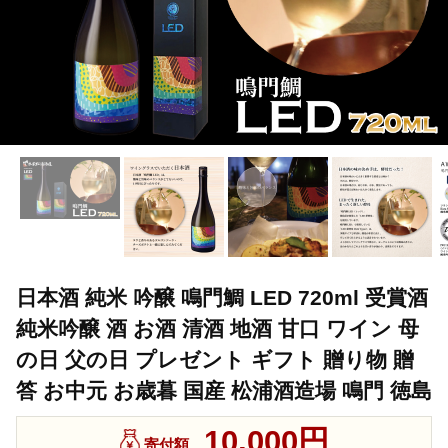
日本酒 純米 吟醸 鳴門鯛 LED 720ml 受賞酒
純米吟醸 酒 お酒 清酒 地酒 甘口 ワイン 母
の日 父の日 プレゼント ギフト 贈り物 贈
答 お中元 お歳暮 国産 松浦酒造場 鳴門 徳島
10,000円
寄付額