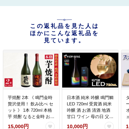
この返礼品を見た人は
ほかにこんな返礼品を
見ています。
芋焼酎 2本 《 鳴門金時
日本酒 純米 吟醸 鳴門鯛
贅沢使用！ 飲み比べ セ
LED 720ml 受賞酒 純米
ット 》 1本 720ml 本格
吟醸 酒 お酒 清酒 地酒
芋 焼酎 なると金時 お酒
甘口 ワイン 母の日 父の
酒 蒸留酒 焼酎飲み比べ
日 プレゼント ギフト 贈
15,000円
10,000円
1