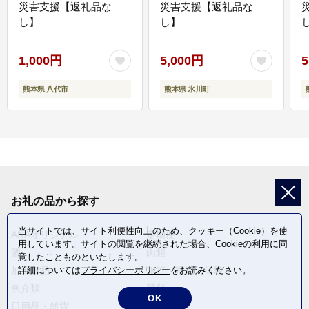
災害支援【返礼品な
災害支援【返礼品な
し】
し】
し
1,000円
5,000円
5
熊本県 八代市
熊本県 氷川町
お礼の品から探す
当サイトでは、サイト利便性向上のため、クッキー（Cookie）を使
ANAオリジナル
定期便
用しています。サイトの閲覧を継続された場合、Cookieの利用に同
酒
肉類
意したことものといたします。
加工食品
旅行・宿泊・体験
詳細については
プライバシーポリシー
をお読みください。
魚介類
麺類
OK
日用品・雑貨
野菜